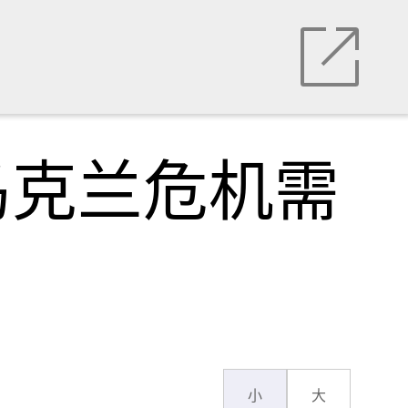
乌克兰危机需
小
大