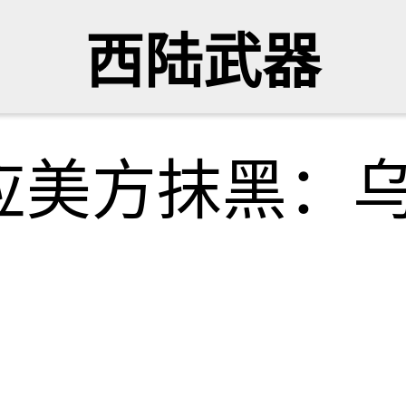
西陆武器
应美方抹黑：