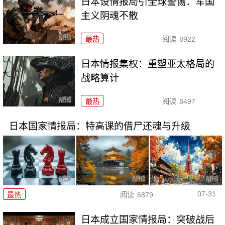
日本设情报局引全球警惕：军国
主义阴魂不散
最热
阅读
8922
日本情报集权：重塑亚太格局的
战略算计
最热
阅读
8497
日本国家情报局：特高课的借尸还魂与升级
07-31
最热
阅读
6879
日本成立国家情报局：突破战后