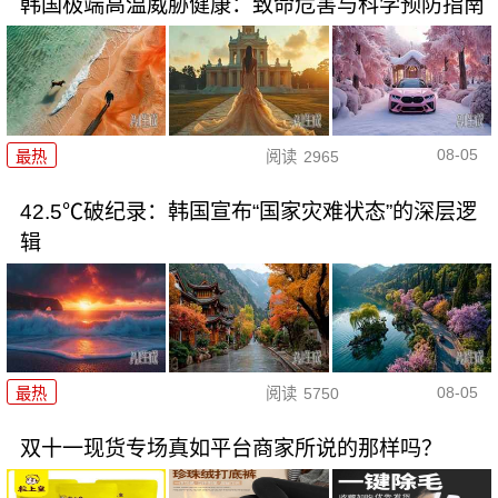
韩国极端高温威胁健康：致命危害与科学预防指南
08-05
最热
阅读
2965
42.5℃破纪录：韩国宣布“国家灾难状态”的深层逻
辑
08-05
最热
阅读
5750
双十一现货专场真如平台商家所说的那样吗？