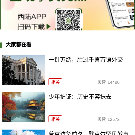
大家都在看
一针苏绣，胜过千言万语外交
相关
阅读
14490
少年护证：历史不容抹去
相关
阅读
12572
普京访华前夕，默克尔罕见发声