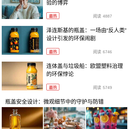
验的博弈
最热
阅读
4887
泽连斯基的瓶盖：一场由“反人类”
设计引发的环保闹剧
最热
阅读
6746
连体盖与垃圾船：欧盟塑料治理
的环保悖论
最热
阅读
5749
瓶盖安全设计：微观细节中的守护与防错