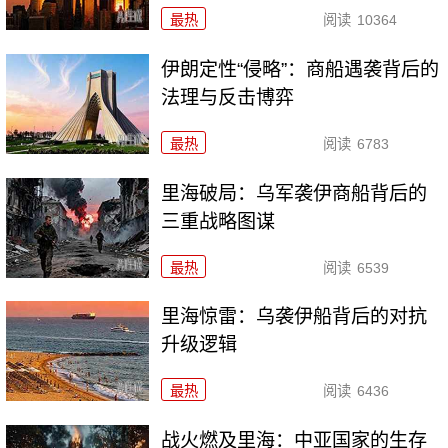
最热
阅读
10364
伊朗定性“侵略”：商船遇袭背后的
法理与反击博弈
最热
阅读
6783
里海破局：乌军袭伊商船背后的
三重战略图谋
最热
阅读
6539
里海惊雷：乌袭伊船背后的对抗
升级逻辑
最热
阅读
6436
战火燃及里海：中亚国家的生存