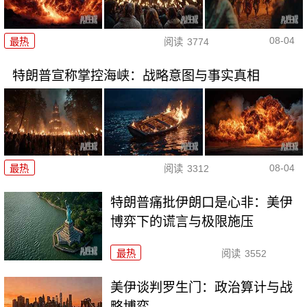
08-04
最热
阅读
3774
特朗普宣称掌控海峡：战略意图与事实真相
08-04
最热
阅读
3312
特朗普痛批伊朗口是心非：美伊
博弈下的谎言与极限施压
最热
阅读
3552
美伊谈判罗生门：政治算计与战
略博弈