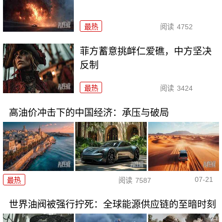
最热
阅读
4752
菲方蓄意挑衅仁爱礁，中方坚决
反制
最热
阅读
3424
高油价冲击下的中国经济：承压与破局
07-21
最热
阅读
7587
世界油阀被强行拧死：全球能源供应链的至暗时刻