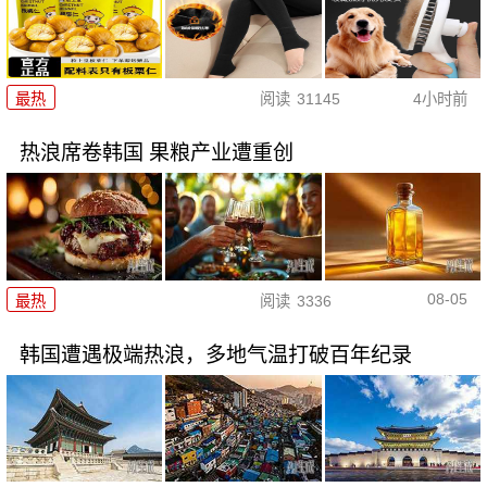
最热
阅读
31145
4小时前
热浪席卷韩国 果粮产业遭重创
08-05
最热
阅读
3336
韩国遭遇极端热浪，多地气温打破百年纪录