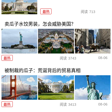
最热
阅读
713
卖瓜子水饺男装，怎会威胁美国？
08-06
最热
阅读
3743
被制裁的瓜子：荒诞背后的贸易真相
08-06
最热
阅读
3413