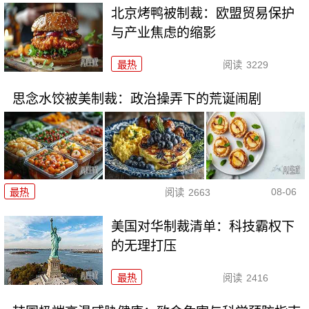
北京烤鸭被制裁：欧盟贸易保护
与产业焦虑的缩影
最热
阅读
3229
思念水饺被美制裁：政治操弄下的荒诞闹剧
08-06
最热
阅读
2663
美国对华制裁清单：科技霸权下
的无理打压
最热
阅读
2416