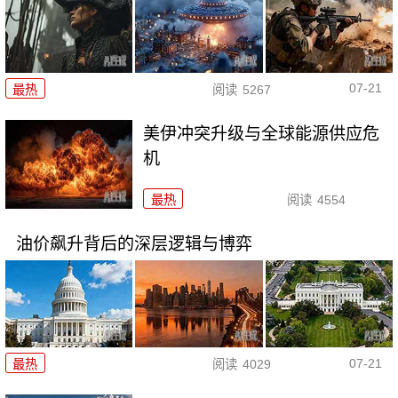
07-21
最热
阅读
5267
美伊冲突升级与全球能源供应危
机
最热
阅读
4554
油价飙升背后的深层逻辑与博弈
07-21
最热
阅读
4029