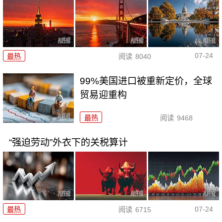
07-24
最热
阅读
8040
99%美国进口被重新定价，全球
贸易迎重构
最热
阅读
9468
“强迫劳动”外衣下的关税算计
07-24
最热
阅读
6715