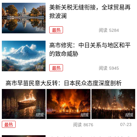
美新关税无缝衔接，全球贸易再
掀波澜
最热
阅读
5284
高市修宪：中日关系与地区和平
的致命威胁
最热
阅读
5945
高市早苗民意大反转：日本民众态度深度剖析
07-23
最热
阅读
8676