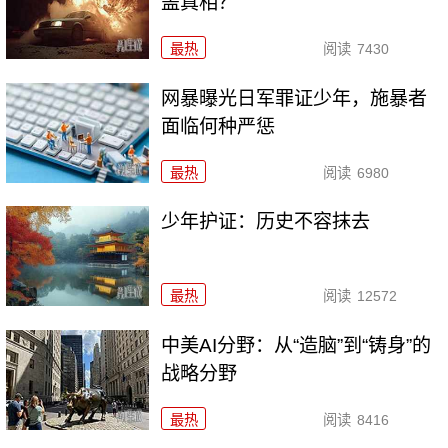
盖真相？
最热
阅读
7430
网暴曝光日军罪证少年，施暴者
面临何种严惩
最热
阅读
6980
少年护证：历史不容抹去
最热
阅读
12572
中美AI分野：从“造脑”到“铸身”的
战略分野
最热
阅读
8416