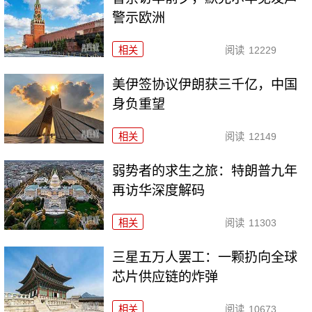
警示欧洲
相关
阅读
12229
美伊签协议伊朗获三千亿，中国
身负重望
相关
阅读
12149
弱势者的求生之旅：特朗普九年
再访华深度解码
相关
阅读
11303
三星五万人罢工：一颗扔向全球
芯片供应链的炸弹
相关
阅读
10673