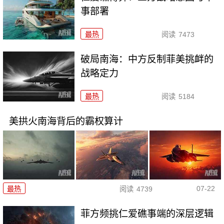
事部署
最热
阅读
7473
破局南海：中方反制菲美挑衅的
战略定力
最热
阅读
5184
美拱火南海背后的霸权算计
07-22
最热
阅读
4739
菲方频挑仁爱礁事端的深层逻辑