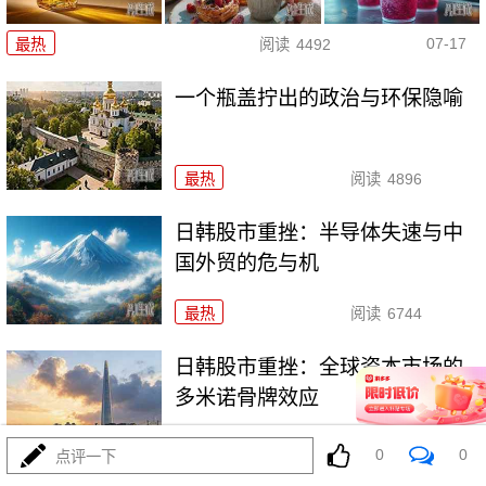
07-17
最热
阅读
4492
一个瓶盖拧出的政治与环保隐喻
最热
阅读
4896
日韩股市重挫：半导体失速与中
国外贸的危与机
最热
阅读
6744
日韩股市重挫：全球资本市场的
多米诺骨牌效应
最热
阅读
5635
0
0
点评一下