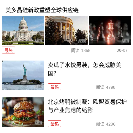
美多晶硅新政重塑全球供应链
08-07
最热
阅读
1855
卖瓜子水饺男装，怎会威胁美
国？
最热
阅读
4798
北京烤鸭被制裁：欧盟贸易保护
与产业焦虑的缩影
最热
阅读
4296