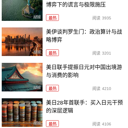
博弈下的谎言与极限施压
最热
阅读
3935
美伊谈判罗生门：政治算计与战
略博弈
最热
阅读
3201
美日联手提振日元对中国出境游
与消费的影响
最热
阅读
4210
美日28年首联手：买入日元干预
的深层逻辑
最热
阅读
4106