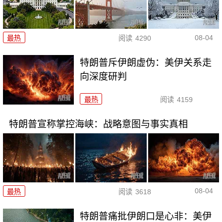
08-04
最热
阅读
4290
特朗普斥伊朗虚伪：美伊关系走
向深度研判
最热
阅读
4159
特朗普宣称掌控海峡：战略意图与事实真相
08-04
最热
阅读
3618
特朗普痛批伊朗口是心非：美伊