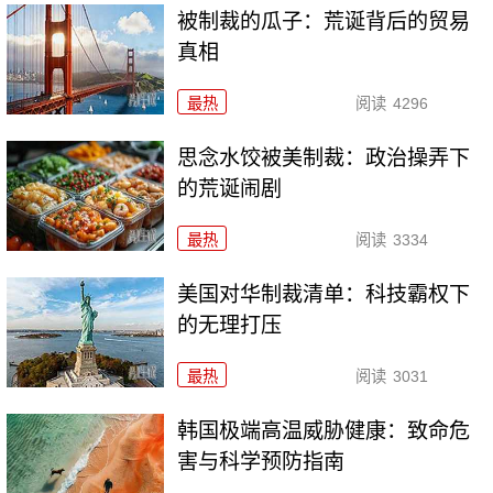
被制裁的瓜子：荒诞背后的贸易
真相
最热
阅读
4296
思念水饺被美制裁：政治操弄下
的荒诞闹剧
最热
阅读
3334
美国对华制裁清单：科技霸权下
的无理打压
最热
阅读
3031
韩国极端高温威胁健康：致命危
害与科学预防指南