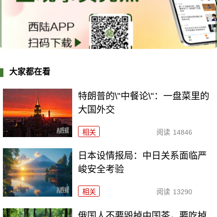
大家都在看
特朗普的\"中餐论\"：一盘菜里的
大国外交
相关
阅读
14846
日本设情报局：中日关系面临严
峻安全考验
相关
阅读
13290
俄国人不要毁掉中国茶，要吃掉