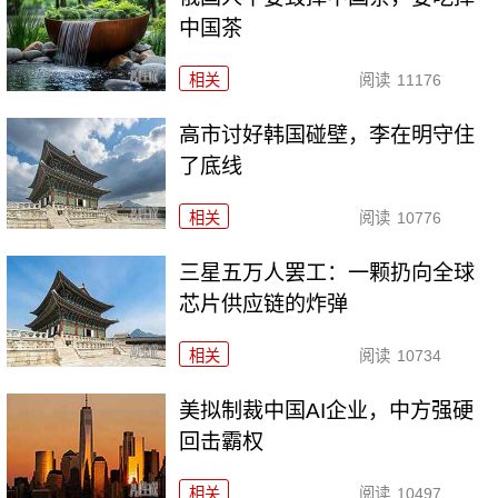
中国茶
相关
阅读
11176
高市讨好韩国碰壁，李在明守住
了底线
相关
阅读
10776
三星五万人罢工：一颗扔向全球
芯片供应链的炸弹
相关
阅读
10734
美拟制裁中国AI企业，中方强硬
回击霸权
相关
阅读
10497