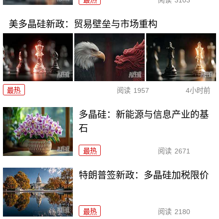
美多晶硅新政：贸易壁垒与市场重构
最热
阅读
1957
4小时前
多晶硅：新能源与信息产业的基
石
最热
阅读
2671
特朗普签新政：多晶硅加税限价
最热
阅读
2180