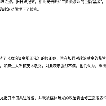
标准之嫌。据日媒报道，相比安倍派和二阶派涉及的巨额“黑金”，
的政治动荡埋下了伏笔。
动了《政治资金规正法》的修正案，旨在加强对政治献金的监管
，如麻生太郎和茂木敏充，对此表示强烈不满。他们认为，岸
敏充撇开岸田共进晚餐，并就被媒体曝光的政治资金修正案发表“