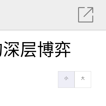
的深层博弈
小
大