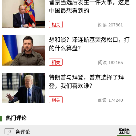
普京当选后发生一件大事，这是
中国最想看到的
相关
阅读
207861
想和谈？泽连斯基突然松口，打
的什么算盘？
相关
阅读
182165
特朗普与拜登，普京选择了拜
登，我们喜欢谁？
相关
阅读
174240
热门评论
登陆
0
条评论