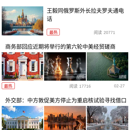
王毅同俄罗斯外长拉夫罗夫通电
话
最热
阅读
20771
商务部回应近期将举行的第六轮中美经贸磋商
02-27
最热
阅读
17716
外交部：中方敦促美方停止为重启核试验寻找借口