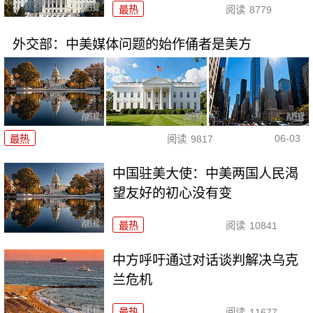
最热
阅读
8779
外交部：中美媒体问题的始作俑者是美方
06-03
最热
阅读
9817
中国驻美大使：中美两国人民渴
望友好的初心没有变
最热
阅读
10841
中方呼吁通过对话谈判解决乌克
兰危机
最热
阅读
11677