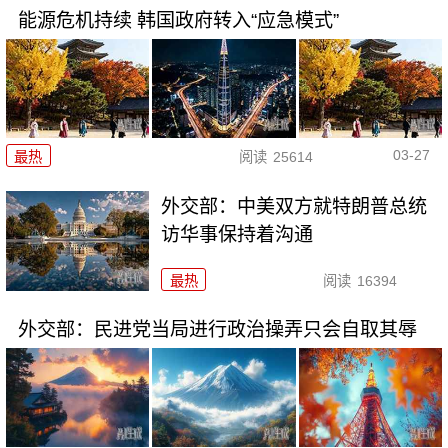
能源危机持续 韩国政府转入“应急模式”
03-27
最热
阅读
25614
外交部：中美双方就特朗普总统
访华事保持着沟通
最热
阅读
16394
外交部：民进党当局进行政治操弄只会自取其辱