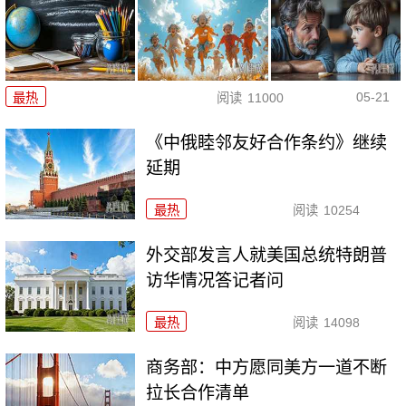
05-21
最热
阅读
11000
《中俄睦邻友好合作条约》继续
延期
最热
阅读
10254
外交部发言人就美国总统特朗普
访华情况答记者问
最热
阅读
14098
商务部：中方愿同美方一道不断
拉长合作清单