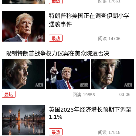
最热
阅读
17661
特朗普称美国正在调查伊朗小学
遇袭事件
最热
阅读
14706
限制特朗普战争权力议案在美众院遭否决
03-06
最热
阅读
19855
英国2026年经济增长预期下调至
1.1%
最热
阅读
17815