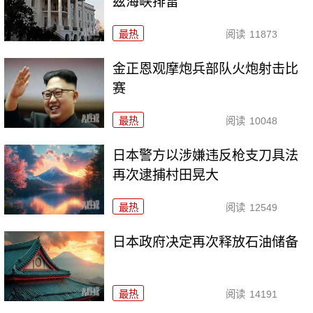
兹海峡排雷
最热
阅读
11873
金正恩观摩炮兵部队火炮射击比
赛
最热
阅读
10048
日本警方以涉嫌违反枪支刀具法
再次逮捕村田晃大
最热
阅读
12549
日本政府决定再次释放石油储备
最热
阅读
14191