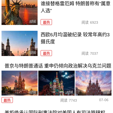
谁接替格雷厄姆 特朗普称有“属意
人选”
最热
阅读
6923
西欧6月均温破纪录 较常年高约3
摄氏度
最热
阅读
7037
普京与特朗普通话 重申仍倾向政治解决乌克兰问题
07-06
最热
阅读
7743
美拒绝承认国际刑事法院对美国人有司法管辖权