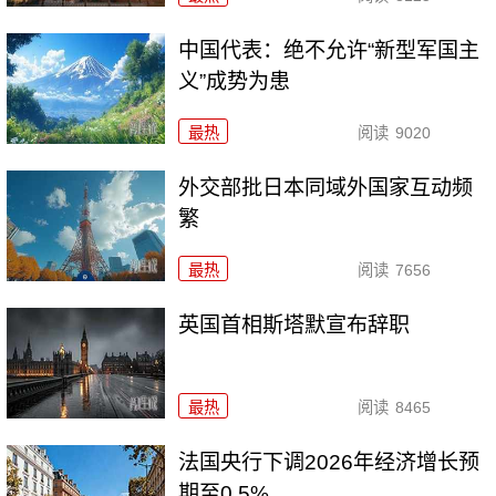
中国代表：绝不允许“新型军国主
义”成势为患
最热
阅读
9020
外交部批日本同域外国家互动频
繁
最热
阅读
7656
英国首相斯塔默宣布辞职
最热
阅读
8465
法国央行下调2026年经济增长预
期至0.5%