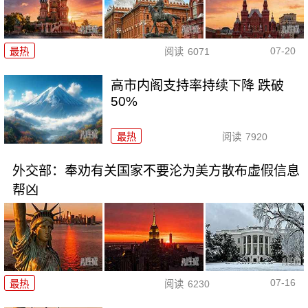
07-20
最热
阅读
6071
高市内阁支持率持续下降 跌破
50%
最热
阅读
7920
外交部：奉劝有关国家不要沦为美方散布虚假信息
帮凶
07-16
最热
阅读
6230