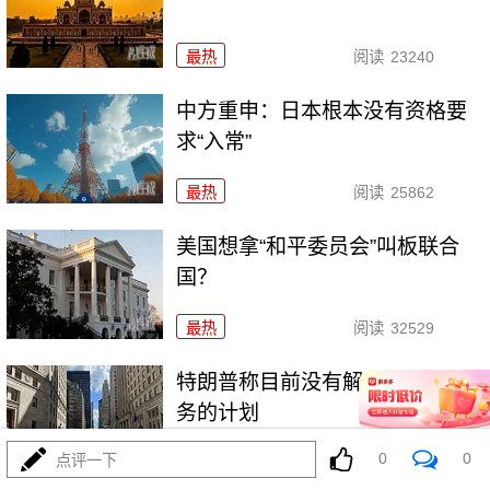
最热
阅读
23240
中方重申：日本根本没有资格要
求“入常”
最热
阅读
25862
美国想拿“和平委员会”叫板联合
国？
最热
阅读
32529
特朗普称目前没有解除鲍威尔职
务的计划
0
0
点评一下
最热
阅读
23892