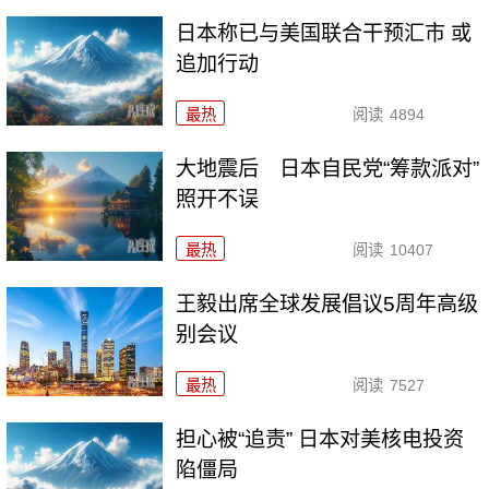
日本称已与美国联合干预汇市 或
追加行动
最热
阅读
4894
大地震后 日本自民党“筹款派对”
照开不误
最热
阅读
10407
王毅出席全球发展倡议5周年高级
别会议
最热
阅读
7527
担心被“追责” 日本对美核电投资
陷僵局