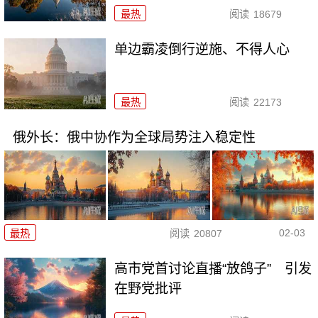
最热
阅读
18679
单边霸凌倒行逆施、不得人心
最热
阅读
22173
俄外长：俄中协作为全球局势注入稳定性
02-03
最热
阅读
20807
高市党首讨论直播“放鸽子” 引发
在野党批评