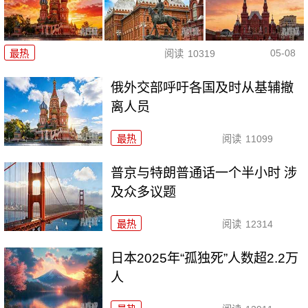
05-08
最热
阅读
10319
俄外交部呼吁各国及时从基辅撤
离人员
最热
阅读
11099
普京与特朗普通话一个半小时 涉
及众多议题
最热
阅读
12314
日本2025年“孤独死”人数超2.2万
人