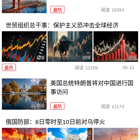
最热
阅读
10393
世贸组织总干事：保护主义恐冲击全球经济
05-12
最热
阅读
12109
美国总统特朗普将对中国进行国
事访问
最热
阅读
11173
俄国防部：8日零时至10日前对乌停火