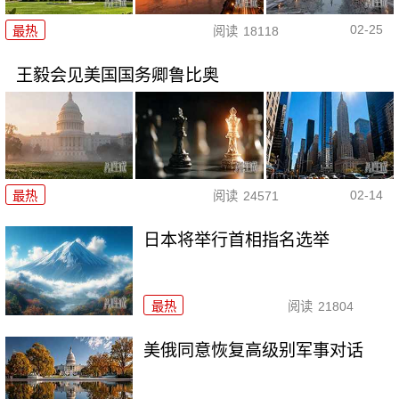
02-25
最热
阅读
18118
王毅会见美国国务卿鲁比奥
02-14
最热
阅读
24571
日本将举行首相指名选举
最热
阅读
21804
美俄同意恢复高级别军事对话