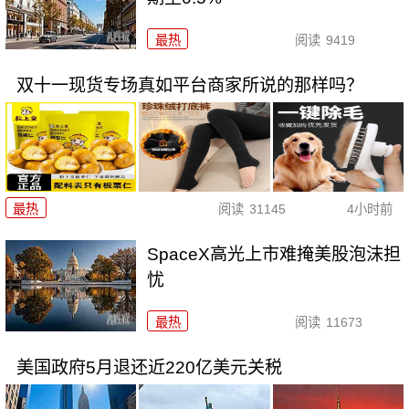
最热
阅读
9419
双十一现货专场真如平台商家所说的那样吗？
最热
阅读
31145
4小时前
SpaceX高光上市难掩美股泡沫担
忧
最热
阅读
11673
美国政府5月退还近220亿美元关税