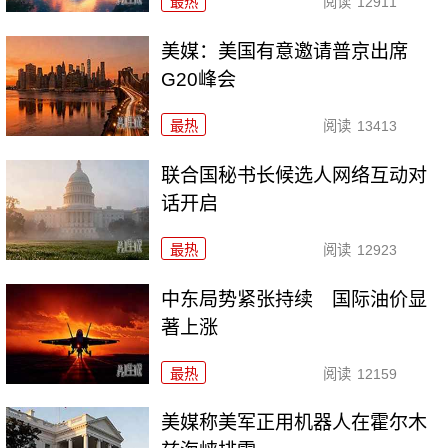
最热
阅读
12911
美媒：美国有意邀请普京出席
G20峰会
最热
阅读
13413
联合国秘书长候选人网络互动对
话开启
最热
阅读
12923
中东局势紧张持续 国际油价显
著上涨
最热
阅读
12159
美媒称美军正用机器人在霍尔木