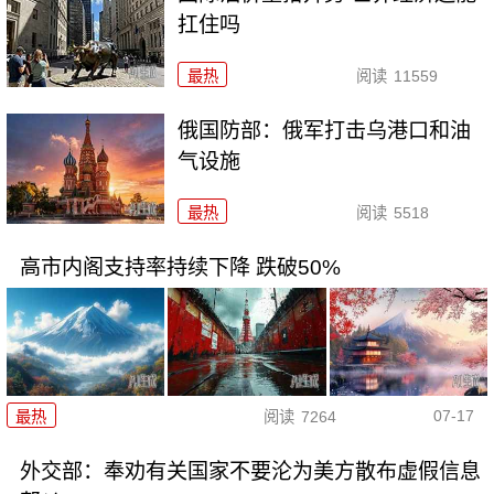
扛住吗
最热
阅读
11559
俄国防部：俄军打击乌港口和油
气设施
最热
阅读
5518
高市内阁支持率持续下降 跌破50%
07-17
最热
阅读
7264
外交部：奉劝有关国家不要沦为美方散布虚假信息