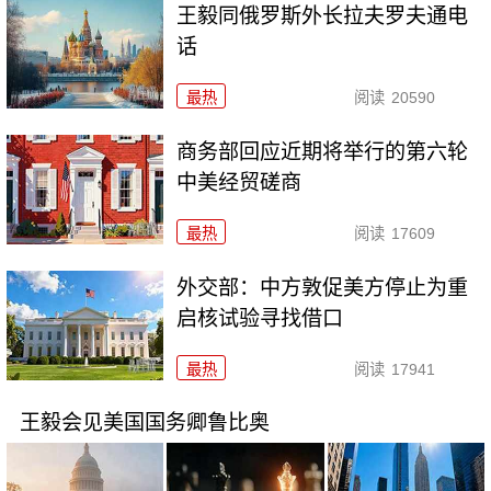
王毅同俄罗斯外长拉夫罗夫通电
话
最热
阅读
20590
商务部回应近期将举行的第六轮
中美经贸磋商
最热
阅读
17609
外交部：中方敦促美方停止为重
启核试验寻找借口
最热
阅读
17941
王毅会见美国国务卿鲁比奥