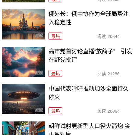
俄外长：俄中协作为全球局势注
入稳定性
最热
阅读
20644
高市党首讨论直播“放鸽子” 引发
在野党批评
最热
阅读
21286
中国代表呼吁推动加沙全面持久
停火
最热
阅读
20064
朝鲜试射更新型大口径火箭炮 金
正恩观摩