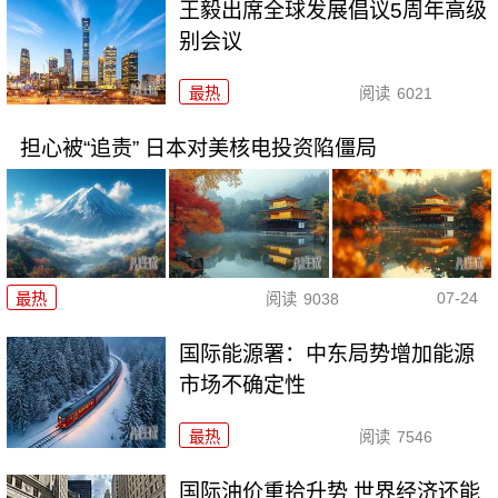
王毅出席全球发展倡议5周年高级
别会议
最热
阅读
6021
担心被“追责” 日本对美核电投资陷僵局
07-24
最热
阅读
9038
国际能源署：中东局势增加能源
市场不确定性
最热
阅读
7546
国际油价重拾升势 世界经济还能