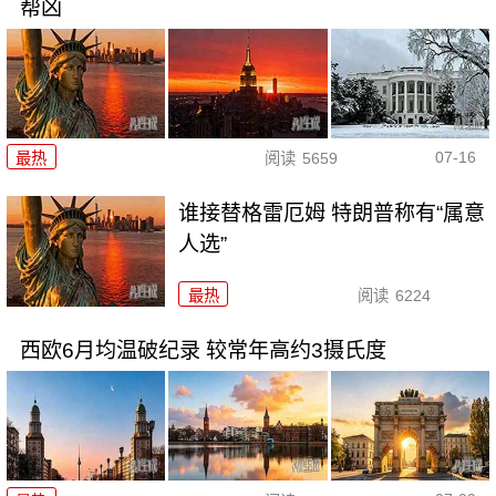
帮凶
07-16
最热
阅读
5659
谁接替格雷厄姆 特朗普称有“属意
人选”
最热
阅读
6224
西欧6月均温破纪录 较常年高约3摄氏度