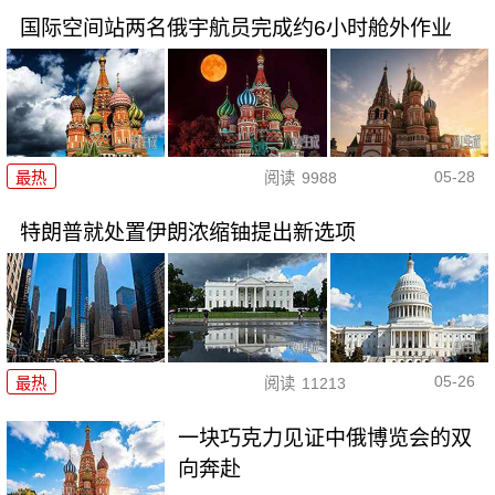
国际空间站两名俄宇航员完成约6小时舱外作业
05-28
最热
阅读
9988
特朗普就处置伊朗浓缩铀提出新选项
05-26
最热
阅读
11213
一块巧克力见证中俄博览会的双
向奔赴