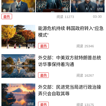
03-30
最热
阅读
11273
能源危机持续 韩国政府转入“应急
模式”
最热
阅读
25346
外交部：中美双方就特朗普总统
访华事保持着沟通
最热
阅读
16267
外交部：民进党当局进行政治操
弄只会自取其辱
最热
阅读
13175