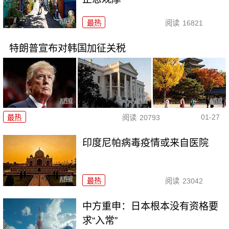
最热
阅读
16821
特朗普宣布对韩国加征关税
01-27
最热
阅读
20793
印度尼帕病毒疫情或来自医院
最热
阅读
23042
中方重申：日本根本没有资格要
求“入常”