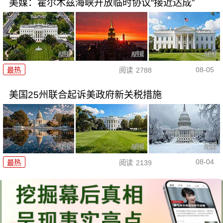
美媒：霍尔木兹海峡开放临时协议“接近达成”
08-05
最热
阅读
2788
美国25州联合起诉美政府新关税措施
08-04
最热
阅读
2139