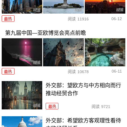
06-12
最热
阅读
11916
第九届中国—亚欧博览会亮点前瞻
06-11
最热
阅读
10678
外交部：望欧方与中方相向而行
推动经贸合作
最热
阅读
9721
外交部：希望欧方客观理性看待