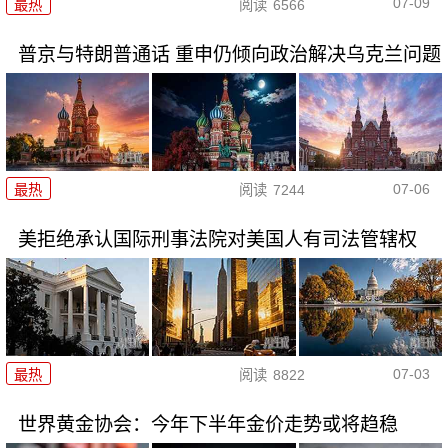
07-09
最热
阅读
6566
普京与特朗普通话 重申仍倾向政治解决乌克兰问题
07-06
最热
阅读
7244
美拒绝承认国际刑事法院对美国人有司法管辖权
07-03
最热
阅读
8822
世界黄金协会：今年下半年金价走势或将趋稳