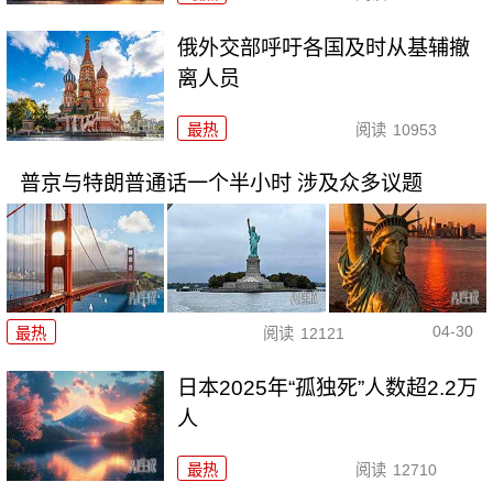
俄外交部呼吁各国及时从基辅撤
离人员
最热
阅读
10953
普京与特朗普通话一个半小时 涉及众多议题
04-30
最热
阅读
12121
日本2025年“孤独死”人数超2.2万
人
最热
阅读
12710