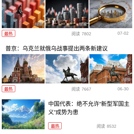
07-02
最热
阅读
7802
普京：乌克兰就俄乌战事提出两条新建议
06-30
最热
阅读
7667
中国代表：绝不允许“新型军国主
义”成势为患
最热
阅读
8532