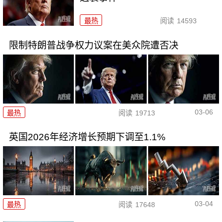
最热
阅读
14593
限制特朗普战争权力议案在美众院遭否决
03-06
最热
阅读
19713
英国2026年经济增长预期下调至1.1%
03-04
最热
阅读
17648