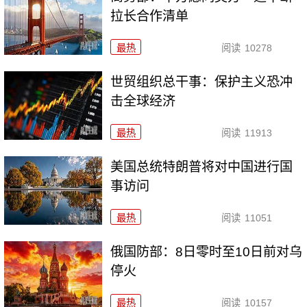
拉长合作清单
最热
阅读
10278
世贸组织总干事：保护主义恐冲
击全球经济
最热
阅读
11913
美国总统特朗普将对中国进行国
事访问
最热
阅读
11051
俄国防部：8日零时至10日前对乌
停火
最热
阅读
10157