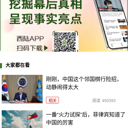
大家都在看
刚刚，中国这个邻国棋行险招，
动静闹得太大
相关
阅读
450393
一番“火力试探”后，菲律宾知道了
中国的厉害