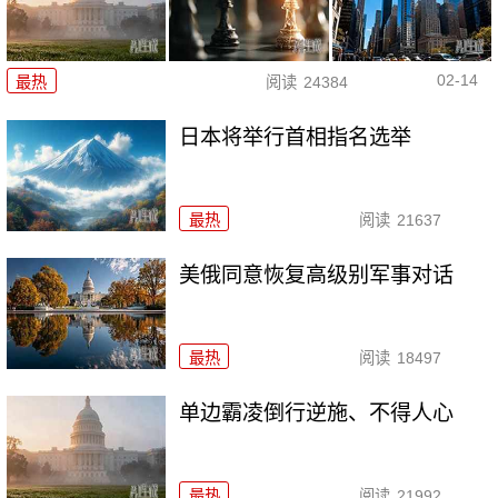
02-14
最热
阅读
24384
日本将举行首相指名选举
最热
阅读
21637
美俄同意恢复高级别军事对话
最热
阅读
18497
单边霸凌倒行逆施、不得人心
最热
阅读
21992