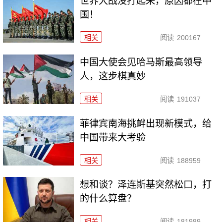
世界大战没打起来，原因都在中
国！
相关
阅读
200167
中国大使会见哈马斯最高领导
人，这步棋真妙
相关
阅读
191037
菲律宾南海挑衅出现新模式，给
中国带来大考验
相关
阅读
188959
想和谈？泽连斯基突然松口，打
的什么算盘？
相关
阅读
181989