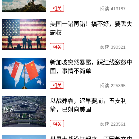
相关
阅读
413187
美国一错再错！搞不好，要丢失
霸权
相关
阅读
390321
新加坡突然暴露，踩红线激怒中
国，事情不简单
相关
阅读
225395
以战养霸，迟早要崩，五支利
箭，已射向美国
相关
阅读
223561