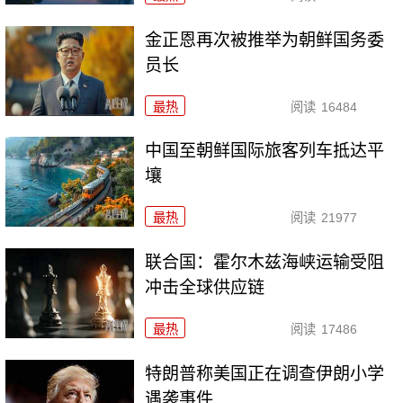
金正恩再次被推举为朝鲜国务委
员长
最热
阅读
16484
中国至朝鲜国际旅客列车抵达平
壤
最热
阅读
21977
联合国：霍尔木兹海峡运输受阻
冲击全球供应链
最热
阅读
17486
特朗普称美国正在调查伊朗小学
遇袭事件