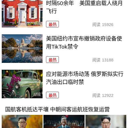
时隔50余年 美国重启载人绕月
飞行
最热
阅读
15926
美国纽约市宣布撤销政府设备使
用TikTok禁令
最热
阅读
13188
应对能源市场动荡 俄罗斯拟实行
汽油出口临时禁
最热
阅读
12922
国航客机抵达平壤 中朝间客运航班恢复运营