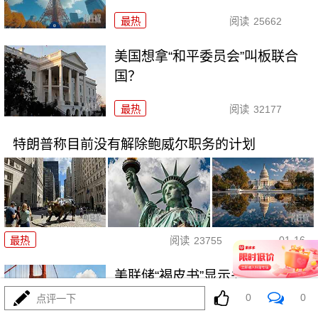
最热
阅读
25662
美国想拿“和平委员会”叫板联合
国？
最热
阅读
32177
特朗普称目前没有解除鲍威尔职务的计划
01-16
最热
阅读
23755
美联储“褐皮书”显示关税成本压力
持续
0
0
点评一下