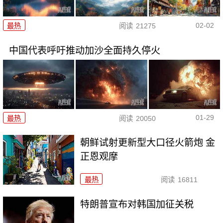
02-02
最热
阅读
21275
中国代表呼吁推动加沙全面持久停火
01-29
最热
阅读
20050
朝鲜试射更新型大口径火箭炮 金
正恩观摩
最热
阅读
16811
特朗普宣布对韩国加征关税