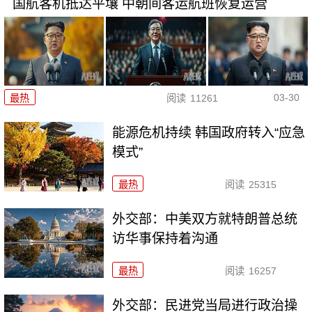
国航客机抵达平壤 中朝间客运航班恢复运营
03-30
最热
阅读
11261
能源危机持续 韩国政府转入“应急
模式”
最热
阅读
25315
外交部：中美双方就特朗普总统
访华事保持着沟通
最热
阅读
16257
外交部：民进党当局进行政治操