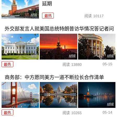
延期
最热
阅读
10117
外交部发言人就美国总统特朗普访华情况答记者问
05-15
最热
阅读
13880
商务部：中方愿同美方一道不断拉长合作清单
05-14
最热
阅读
10265