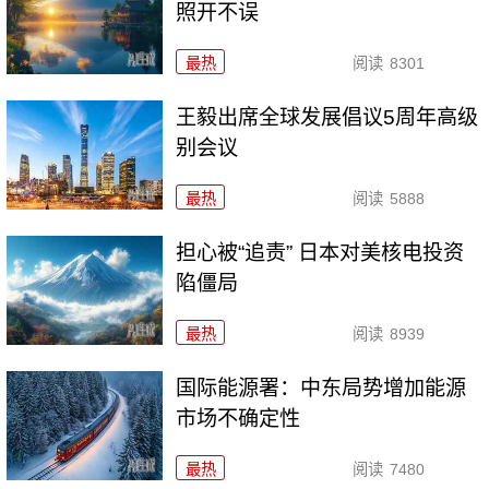
照开不误
最热
阅读
8301
王毅出席全球发展倡议5周年高级
别会议
最热
阅读
5888
担心被“追责” 日本对美核电投资
陷僵局
最热
阅读
8939
国际能源署：中东局势增加能源
市场不确定性
最热
阅读
7480