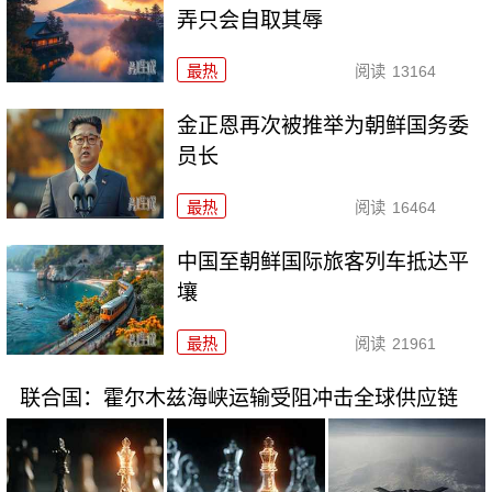
弄只会自取其辱
最热
阅读
13164
金正恩再次被推举为朝鲜国务委
员长
最热
阅读
16464
中国至朝鲜国际旅客列车抵达平
壤
最热
阅读
21961
联合国：霍尔木兹海峡运输受阻冲击全球供应链