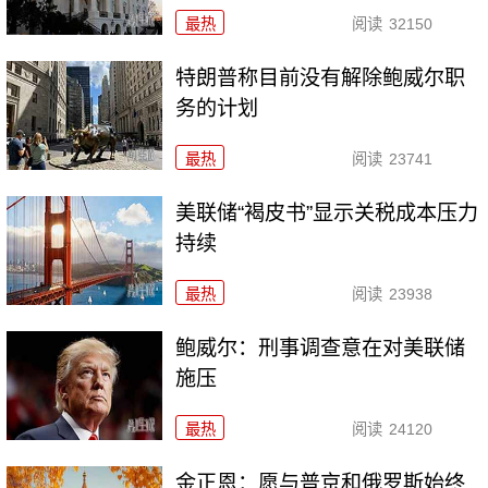
最热
阅读
32150
特朗普称目前没有解除鲍威尔职
务的计划
最热
阅读
23741
美联储“褐皮书”显示关税成本压力
持续
最热
阅读
23938
鲍威尔：刑事调查意在对美联储
施压
最热
阅读
24120
金正恩：愿与普京和俄罗斯始终