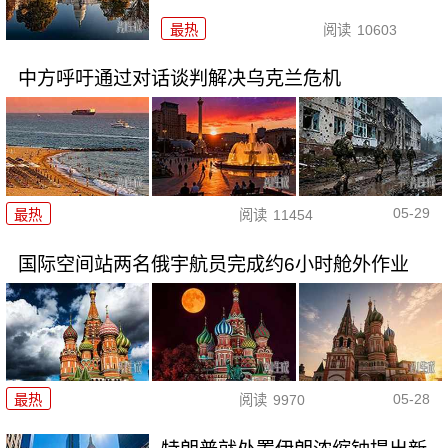
最热
阅读
10603
中方呼吁通过对话谈判解决乌克兰危机
05-29
最热
阅读
11454
国际空间站两名俄宇航员完成约6小时舱外作业
05-28
最热
阅读
9970