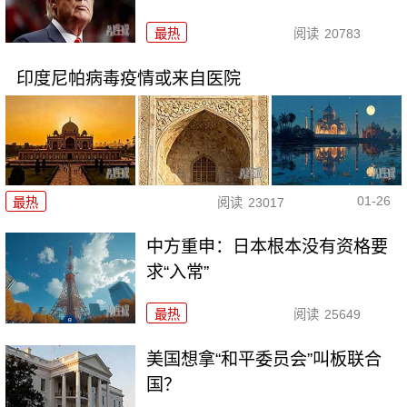
最热
阅读
20783
印度尼帕病毒疫情或来自医院
01-26
最热
阅读
23017
中方重申：日本根本没有资格要
求“入常”
最热
阅读
25649
美国想拿“和平委员会”叫板联合
国？