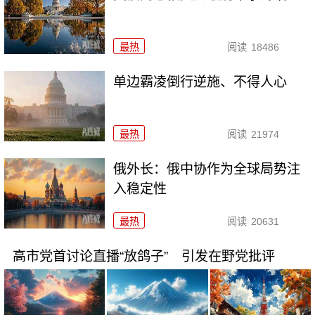
最热
阅读
18486
单边霸凌倒行逆施、不得人心
最热
阅读
21974
俄外长：俄中协作为全球局势注
入稳定性
最热
阅读
20631
高市党首讨论直播“放鸽子” 引发在野党批评