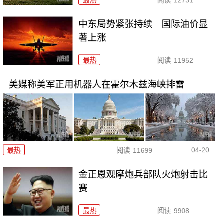
中东局势紧张持续 国际油价显
著上涨
最热
阅读
11952
美媒称美军正用机器人在霍尔木兹海峡排雷
04-20
最热
阅读
11699
金正恩观摩炮兵部队火炮射击比
赛
最热
阅读
9908