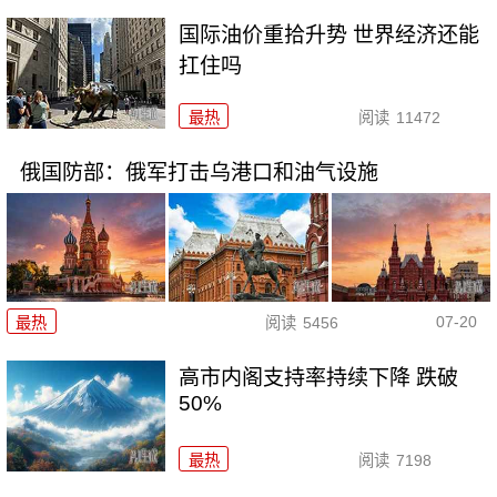
国际油价重拾升势 世界经济还能
扛住吗
最热
阅读
11472
俄国防部：俄军打击乌港口和油气设施
07-20
最热
阅读
5456
高市内阁支持率持续下降 跌破
50%
最热
阅读
7198