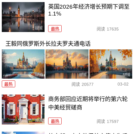
英国2026年经济增长预期下调至
1.1%
最热
阅读
17635
王毅同俄罗斯外长拉夫罗夫通电话
03-02
最热
阅读
20577
商务部回应近期将举行的第六轮
中美经贸磋商
最热
阅读
17597