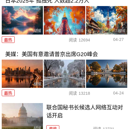
日本2025年“孤独死”人数超2.2万人
04-27
最热
阅读
12694
美媒：美国有意邀请普京出席G20峰会
04-24
最热
阅读
13218
联合国秘书长候选人网络互动对
话开启
最热
阅读
12731