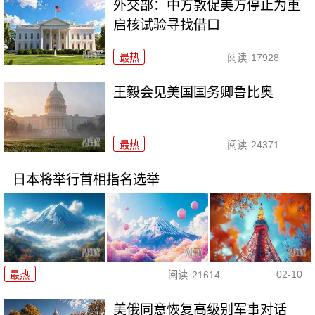
外交部：中方敦促美方停止为重
启核试验寻找借口
最热
阅读
17928
王毅会见美国国务卿鲁比奥
最热
阅读
24371
日本将举行首相指名选举
02-10
最热
阅读
21614
美俄同意恢复高级别军事对话