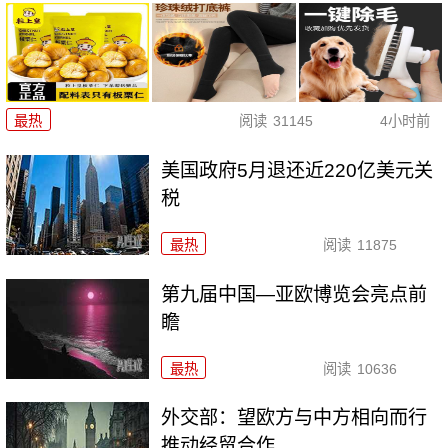
最热
阅读
31145
4小时前
美国政府5月退还近220亿美元关
税
最热
阅读
11875
第九届中国—亚欧博览会亮点前
瞻
最热
阅读
10636
外交部：望欧方与中方相向而行
推动经贸合作