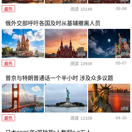
05-08
最热
阅读
10148
俄外交部呼吁各国及时从基辅撤离人员
05-07
最热
阅读
10938
普京与特朗普通话一个半小时 涉及众多议题
04-30
最热
阅读
12108