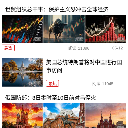
世贸组织总干事：保护主义恐冲击全球经济
05-12
最热
阅读
11896
美国总统特朗普将对中国进行国
事访问
最热
阅读
11045
俄国防部：8日零时至10日前对乌停火