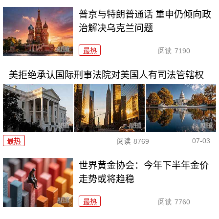
普京与特朗普通话 重申仍倾向政
治解决乌克兰问题
最热
阅读
7190
美拒绝承认国际刑事法院对美国人有司法管辖权
07-03
最热
阅读
8769
世界黄金协会：今年下半年金价
走势或将趋稳
最热
阅读
7760