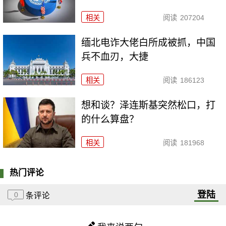
相关
阅读
207204
缅北电诈大佬白所成被抓，中国
兵不血刃，大捷
相关
阅读
186123
想和谈？泽连斯基突然松口，打
的什么算盘？
相关
阅读
181968
热门评论
登陆
0
条评论