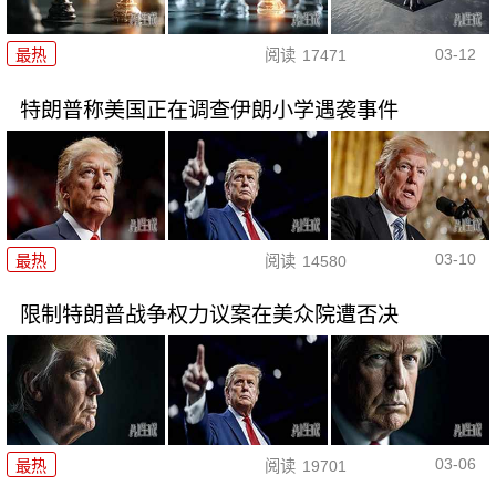
03-12
最热
阅读
17471
特朗普称美国正在调查伊朗小学遇袭事件
03-10
最热
阅读
14580
限制特朗普战争权力议案在美众院遭否决
03-06
最热
阅读
19701