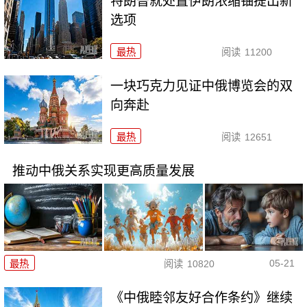
特朗普就处置伊朗浓缩铀提出新
选项
最热
阅读
11200
一块巧克力见证中俄博览会的双
向奔赴
最热
阅读
12651
推动中俄关系实现更高质量发展
05-21
最热
阅读
10820
《中俄睦邻友好合作条约》继续