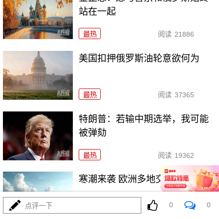
站在一起
最热
阅读
21886
美国扣押俄罗斯油轮意欲何为
最热
阅读
37365
特朗普：若输中期选举，我可能
被弹劾
最热
阅读
19362
寒潮来袭 欧洲多地交通受阻
0
0
点评一下
最热
阅读
26429