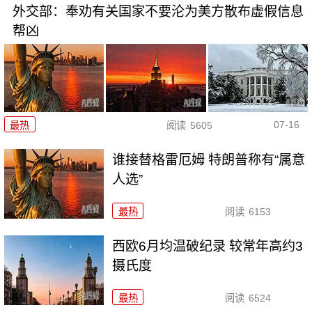
外交部：奉劝有关国家不要沦为美方散布虚假信息
帮凶
07-16
最热
阅读
5605
谁接替格雷厄姆 特朗普称有“属意
人选”
最热
阅读
6153
西欧6月均温破纪录 较常年高约3
摄氏度
最热
阅读
6524