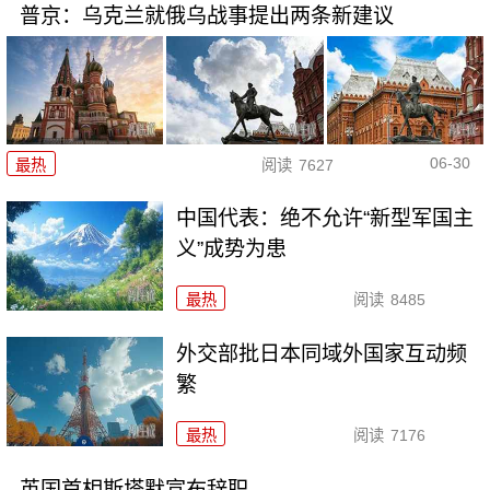
普京：乌克兰就俄乌战事提出两条新建议
06-30
最热
阅读
7627
中国代表：绝不允许“新型军国主
义”成势为患
最热
阅读
8485
外交部批日本同域外国家互动频
繁
最热
阅读
7176
英国首相斯塔默宣布辞职