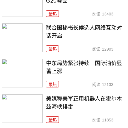
G20峰会
最热
阅读
13403
联合国秘书长候选人网络互动对
话开启
最热
阅读
12903
中东局势紧张持续 国际油价显
著上涨
最热
阅读
12133
美媒称美军正用机器人在霍尔木
兹海峡排雷
最热
阅读
11853