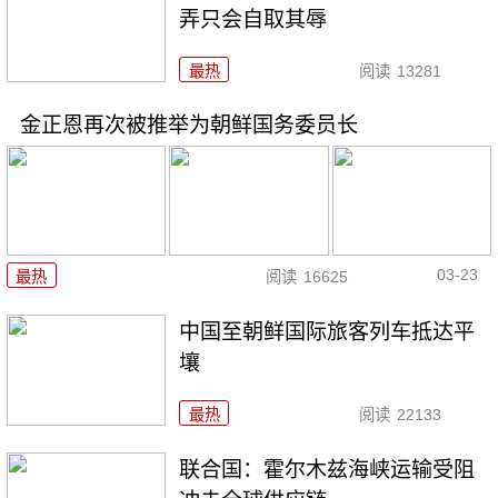
弄只会自取其辱
最热
阅读
13281
金正恩再次被推举为朝鲜国务委员长
03-23
最热
阅读
16625
中国至朝鲜国际旅客列车抵达平
壤
最热
阅读
22133
联合国：霍尔木兹海峡运输受阻