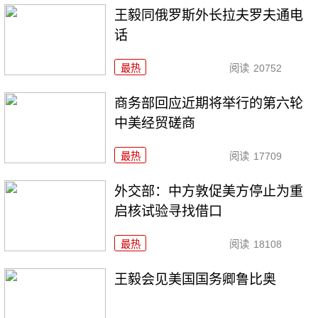
王毅同俄罗斯外长拉夫罗夫通电
话
最热
阅读
20752
商务部回应近期将举行的第六轮
中美经贸磋商
最热
阅读
17709
外交部：中方敦促美方停止为重
启核试验寻找借口
最热
阅读
18108
王毅会见美国国务卿鲁比奥