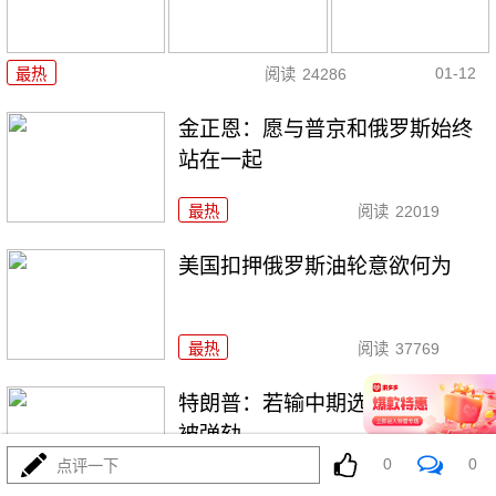
01-12
最热
阅读
24286
金正恩：愿与普京和俄罗斯始终
站在一起
最热
阅读
22019
美国扣押俄罗斯油轮意欲何为
最热
阅读
37769
特朗普：若输中期选举，我可能
被弹劾
0
0
点评一下
最热
阅读
19479