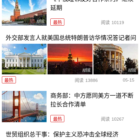
延期
最热
阅读
10119
外交部发言人就美国总统特朗普访华情况答记者问
05-15
最热
阅读
13886
商务部：中方愿同美方一道不断
拉长合作清单
最热
阅读
10267
世贸组织总干事：保护主义恐冲击全球经济