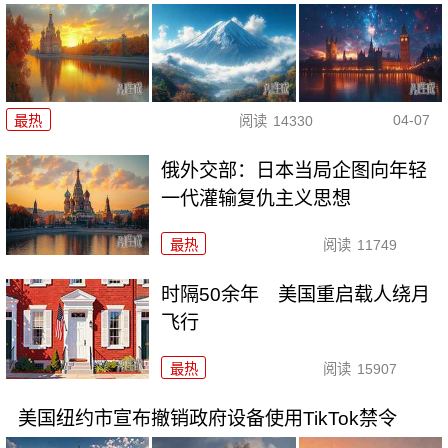
04-07
最热
阅读
14330
俄外交部：日本当局企图向年轻
一代灌输复仇主义思想
最热
阅读
11749
时隔50余年 美国重启载人绕月
飞行
最热
阅读
15907
美国纽约市宣布撤销政府设备使用TikTok禁令