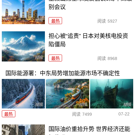
别会议
最热
阅读
5927
担心被“追责” 日本对美核电投资
陷僵局
最热
阅读
8968
国际能源署：中东局势增加能源市场不确定性
07-22
最热
阅读
7499
国际油价重拾升势 世界经济还能