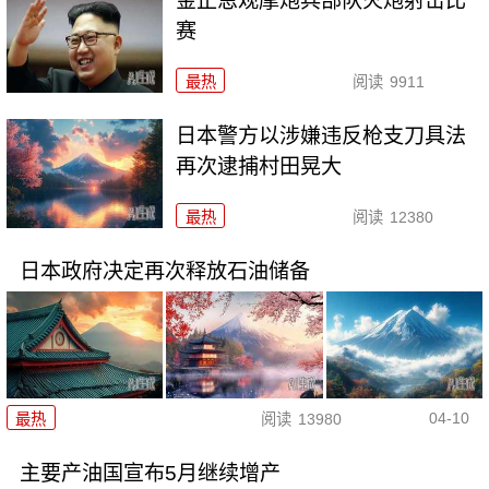
金正恩观摩炮兵部队火炮射击比
赛
最热
阅读
9911
日本警方以涉嫌违反枪支刀具法
再次逮捕村田晃大
最热
阅读
12380
日本政府决定再次释放石油储备
04-10
最热
阅读
13980
主要产油国宣布5月继续增产