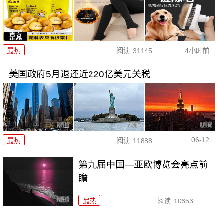
最热
阅读
31145
4小时前
美国政府5月退还近220亿美元关税
06-12
最热
阅读
11888
第九届中国—亚欧博览会亮点前
瞻
最热
阅读
10653