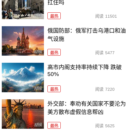
扛住吗
最热
阅读
11501
俄国防部：俄军打击乌港口和油
气设施
最热
阅读
5477
高市内阁支持率持续下降 跌破
50%
最热
阅读
7220
外交部：奉劝有关国家不要沦为
美方散布虚假信息帮凶
最热
阅读
5625