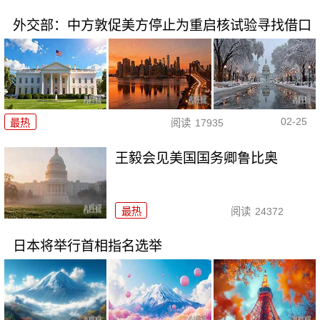
外交部：中方敦促美方停止为重启核试验寻找借口
02-25
最热
阅读
17935
王毅会见美国国务卿鲁比奥
最热
阅读
24372
日本将举行首相指名选举