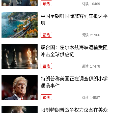
最热
阅读
16469
中国至朝鲜国际旅客列车抵达平
壤
最热
阅读
21966
联合国：霍尔木兹海峡运输受阻
冲击全球供应链
最热
阅读
17478
特朗普称美国正在调查伊朗小学
遇袭事件
最热
阅读
14587
限制特朗普战争权力议案在美众