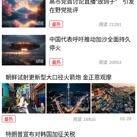
高市党首讨论直播“放鸽子” 引发
在野党批评
最热
阅读
21281
中国代表呼吁推动加沙全面持久
停火
最热
阅读
20053
朝鲜试射更新型大口径火箭炮 金正恩观摩
01-28
最热
阅读
16815
特朗普宣布对韩国加征关税