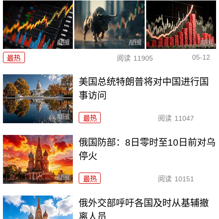
05-12
最热
阅读
11905
美国总统特朗普将对中国进行国
事访问
最热
阅读
11047
俄国防部：8日零时至10日前对乌
停火
最热
阅读
10151
俄外交部呼吁各国及时从基辅撤
离人员