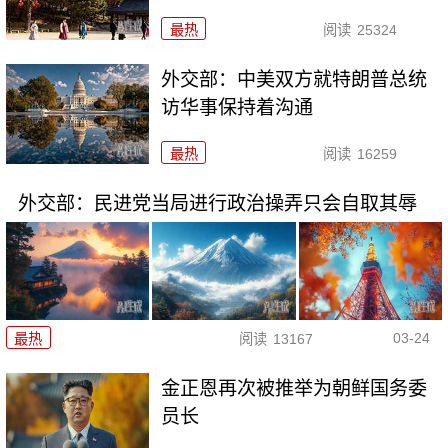
最热
阅读
25324
外交部：中美双方就特朗普总统
访华事保持着沟通
最热
阅读
16259
外交部：民进党当局进行政治操弄只会自取其辱
03-24
最热
阅读
13167
金正恩再次被推举为朝鲜国务委
员长