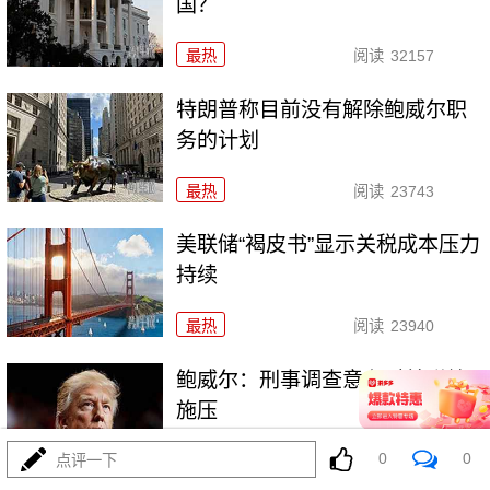
国？
最热
阅读
32157
特朗普称目前没有解除鲍威尔职
务的计划
最热
阅读
23743
美联储“褐皮书”显示关税成本压力
持续
最热
阅读
23940
鲍威尔：刑事调查意在对美联储
施压
0
0
点评一下
最热
阅读
24123