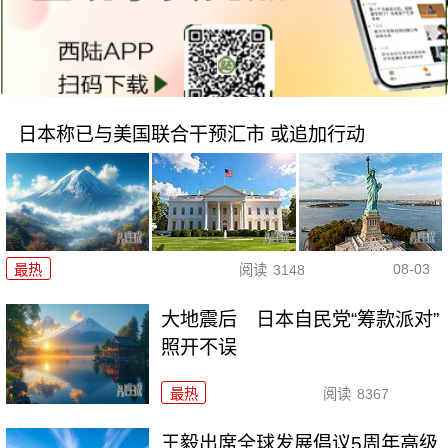
日本称已与美国联合干预汇市 或追加行动
08-03
最热
阅读
3148
大地震后 日本自民党“筹款派对”
照开不误
最热
阅读
8367
王毅出席全球发展倡议5周年高级