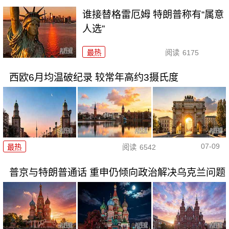
谁接替格雷厄姆 特朗普称有“属意
人选”
最热
阅读
6175
西欧6月均温破纪录 较常年高约3摄氏度
07-09
最热
阅读
6542
普京与特朗普通话 重申仍倾向政治解决乌克兰问题