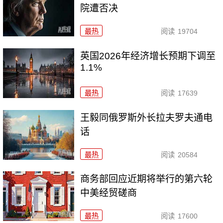
院遭否决
最热
阅读
19704
英国2026年经济增长预期下调至
1.1%
最热
阅读
17639
王毅同俄罗斯外长拉夫罗夫通电
话
最热
阅读
20584
商务部回应近期将举行的第六轮
中美经贸磋商
最热
阅读
17600