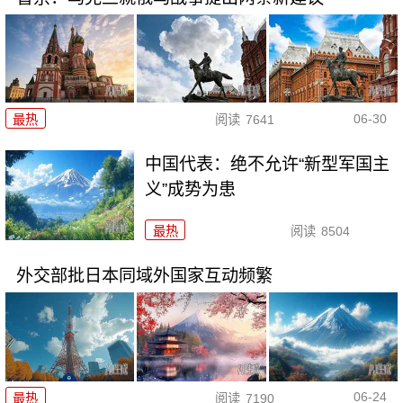
06-30
最热
阅读
7641
中国代表：绝不允许“新型军国主
义”成势为患
最热
阅读
8504
外交部批日本同域外国家互动频繁
06-24
最热
阅读
7190