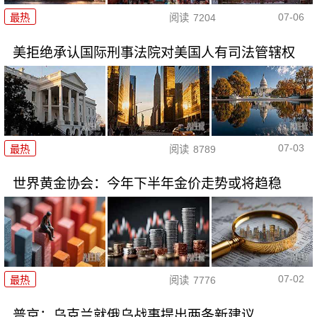
07-06
最热
阅读
7204
美拒绝承认国际刑事法院对美国人有司法管辖权
07-03
最热
阅读
8789
世界黄金协会：今年下半年金价走势或将趋稳
07-02
最热
阅读
7776
普京：乌克兰就俄乌战事提出两条新建议