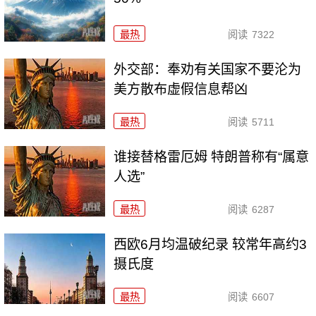
最热
阅读
7322
外交部：奉劝有关国家不要沦为
美方散布虚假信息帮凶
最热
阅读
5711
谁接替格雷厄姆 特朗普称有“属意
人选”
最热
阅读
6287
西欧6月均温破纪录 较常年高约3
摄氏度
最热
阅读
6607