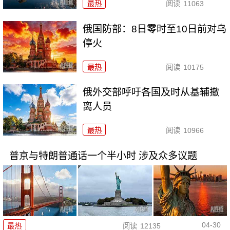
最热
阅读
11063
俄国防部：8日零时至10日前对乌
停火
最热
阅读
10175
俄外交部呼吁各国及时从基辅撤
离人员
最热
阅读
10966
普京与特朗普通话一个半小时 涉及众多议题
04-30
最热
阅读
12135