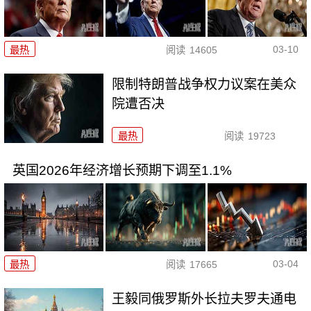
03-10
最热
阅读
14605
限制特朗普战争权力议案在美众
院遭否决
最热
阅读
19723
英国2026年经济增长预期下调至1.1%
03-04
最热
阅读
17665
王毅同俄罗斯外长拉夫罗夫通电