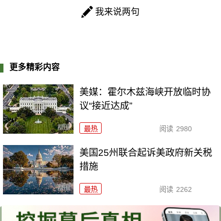
我来说两句
更多精彩内容
美媒：霍尔木兹海峡开放临时协
议“接近达成”
最热
阅读
2980
美国25州联合起诉美政府新关税
措施
最热
阅读
2262