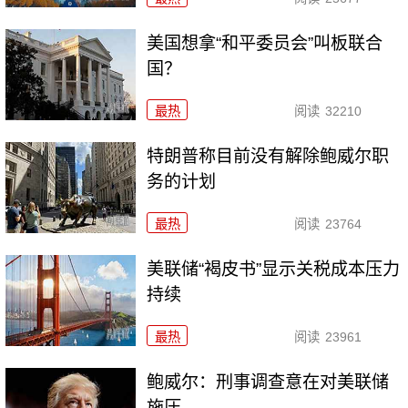
美国想拿“和平委员会”叫板联合
国？
最热
阅读
32210
特朗普称目前没有解除鲍威尔职
务的计划
最热
阅读
23764
美联储“褐皮书”显示关税成本压力
持续
最热
阅读
23961
鲍威尔：刑事调查意在对美联储
施压