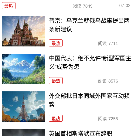
07-02
最热
阅读
7849
普京：乌克兰就俄乌战事提出两
条新建议
最热
阅读
7711
中国代表：绝不允许“新型军国主
义”成势为患
最热
阅读
8576
外交部批日本同域外国家互动频
繁
最热
阅读
7255
英国首相斯塔默宣布辞职