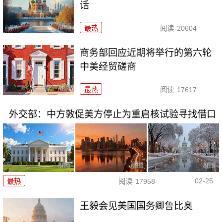
话
最热
阅读
20604
商务部回应近期将举行的第六轮
中美经贸磋商
最热
阅读
17617
外交部：中方敦促美方停止为重启核试验寻找借口
02-25
最热
阅读
17958
王毅会见美国国务卿鲁比奥