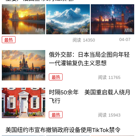
04-07
最热
阅读
14350
俄外交部：日本当局企图向年轻
一代灌输复仇主义思想
最热
阅读
11765
时隔50余年 美国重启载人绕月
飞行
最热
阅读
15943
美国纽约市宣布撤销政府设备使用TikTok禁令