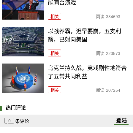
能同台演戏
相关
阅读
334693
以战养霸，迟早要崩，五支利
箭，已射向美国
相关
阅读
223573
乌克兰持久战，竟戏剧性地符合
了五常共同利益
相关
阅读
207254
热门评论
登陆
0
条评论