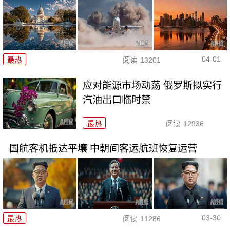
04-01
最热
阅读
13201
应对能源市场动荡 俄罗斯拟实行
汽油出口临时禁
最热
阅读
12936
国航客机抵达平壤 中朝间客运航班恢复运营
03-30
最热
阅读
11286