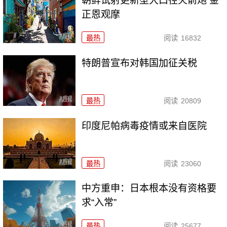
朝鲜试射更新型大口径火箭炮 金
正恩观摩
最热
阅读
16832
特朗普宣布对韩国加征关税
最热
阅读
20809
印度尼帕病毒疫情或来自医院
最热
阅读
23060
中方重申：日本根本没有资格要
求“入常”
最热
阅读
25677