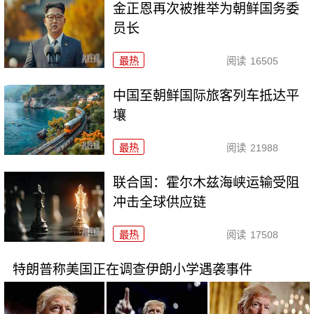
金正恩再次被推举为朝鲜国务委
员长
最热
阅读
16505
中国至朝鲜国际旅客列车抵达平
壤
最热
阅读
21988
联合国：霍尔木兹海峡运输受阻
冲击全球供应链
最热
阅读
17508
特朗普称美国正在调查伊朗小学遇袭事件