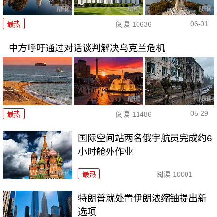
06-01
最热
阅读
10636
中方呼吁通过对话谈判解决乌克兰危机
05-29
最热
阅读
11486
国际空间站两名俄宇航员完成约6
小时舱外作业
最热
阅读
10001
特朗普就处置伊朗浓缩铀提出新
选项