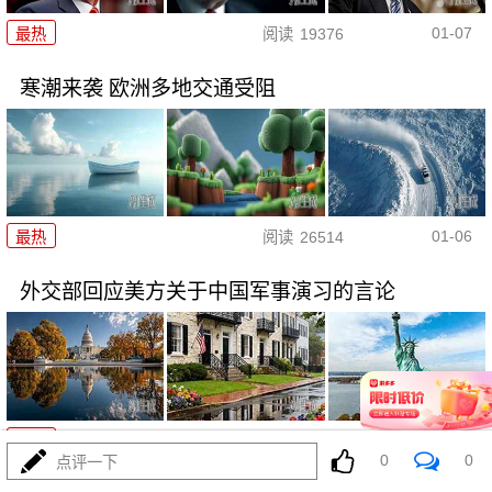
01-07
最热
阅读
19376
寒潮来袭 欧洲多地交通受阻
01-06
最热
阅读
26514
外交部回应美方关于中国军事演习的言论
12-30
最热
阅读
22594
0
0
点评一下