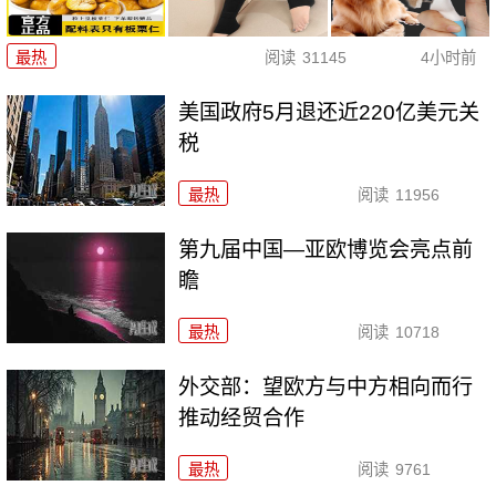
最热
阅读
31145
4小时前
美国政府5月退还近220亿美元关
税
最热
阅读
11956
第九届中国—亚欧博览会亮点前
瞻
最热
阅读
10718
外交部：望欧方与中方相向而行
推动经贸合作
最热
阅读
9761