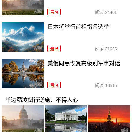
最热
阅读
24401
日本将举行首相指名选举
最热
阅读
21656
美俄同意恢复高级别军事对话
最热
阅读
18515
单边霸凌倒行逆施、不得人心