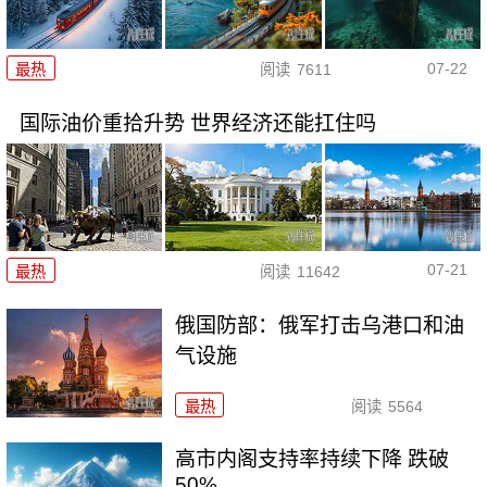
07-22
最热
阅读
7611
国际油价重拾升势 世界经济还能扛住吗
07-21
最热
阅读
11642
俄国防部：俄军打击乌港口和油
气设施
最热
阅读
5564
高市内阁支持率持续下降 跌破
50%