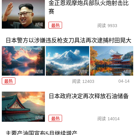
金正恩观摩炮兵部队火炮射击比
赛
最热
阅读
9933
日本警方以涉嫌违反枪支刀具法再次逮捕村田晃大
04-14
最热
阅读
12403
日本政府决定再次释放石油储备
最热
阅读
14014
主要产油国宣布5月继续增产