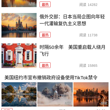
最热
阅读
14282
俄外交部：日本当局企图向年轻
一代灌输复仇主义思想
最热
阅读
11738
时隔50余年 美国重启载人绕月
飞行
最热
阅读
15865
美国纽约市宣布撤销政府设备使用TikTok禁令