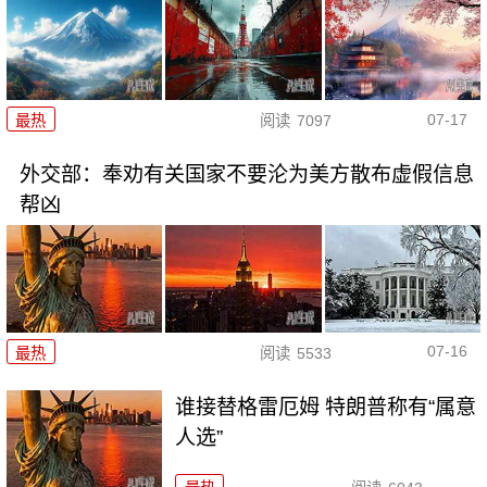
07-17
最热
阅读
7097
外交部：奉劝有关国家不要沦为美方散布虚假信息
帮凶
07-16
最热
阅读
5533
谁接替格雷厄姆 特朗普称有“属意
人选”