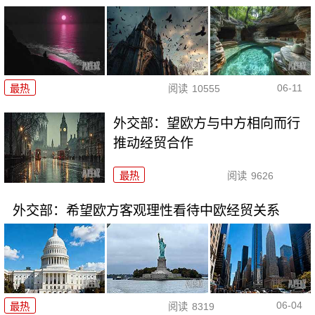
06-11
最热
阅读
10555
外交部：望欧方与中方相向而行
推动经贸合作
最热
阅读
9626
外交部：希望欧方客观理性看待中欧经贸关系
06-04
最热
阅读
8319