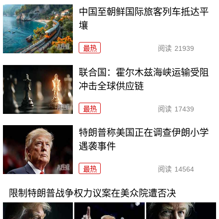
中国至朝鲜国际旅客列车抵达平
壤
最热
阅读
21939
联合国：霍尔木兹海峡运输受阻
冲击全球供应链
最热
阅读
17439
特朗普称美国正在调查伊朗小学
遇袭事件
最热
阅读
14564
限制特朗普战争权力议案在美众院遭否决