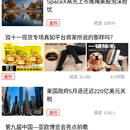
SpaceX高光上市难掩美股泡沫担
忧
最热
阅读
10976
双十一现货专场真如平台商家所说的那样吗？
最热
阅读
31145
4小时前
美国政府5月退还近220亿美元关
税
最热
阅读
11811
第九届中国—亚欧博览会亮点前瞻