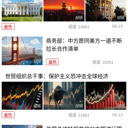
05-15
最热
阅读
13841
商务部：中方愿同美方一道不断
拉长合作清单
最热
阅读
10251
世贸组织总干事：保护主义恐冲击全球经济
05-12
最热
阅读
11861