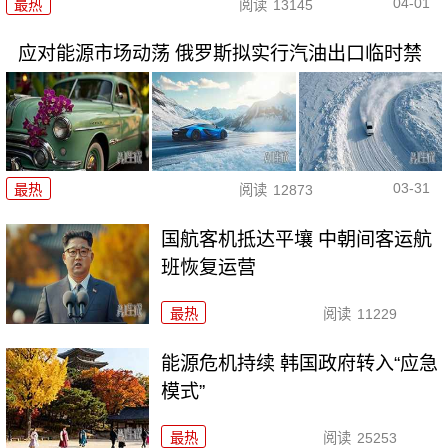
04-01
最热
阅读
13145
应对能源市场动荡 俄罗斯拟实行汽油出口临时禁
03-31
最热
阅读
12873
国航客机抵达平壤 中朝间客运航
班恢复运营
最热
阅读
11229
能源危机持续 韩国政府转入“应急
模式”
最热
阅读
25253