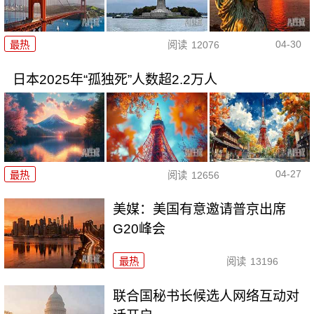
04-30
最热
阅读
12076
日本2025年“孤独死”人数超2.2万人
04-27
最热
阅读
12656
美媒：美国有意邀请普京出席
G20峰会
最热
阅读
13196
联合国秘书长候选人网络互动对