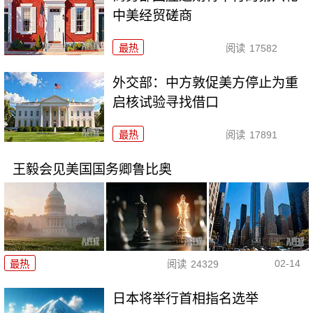
中美经贸磋商
最热
阅读
17582
外交部：中方敦促美方停止为重
启核试验寻找借口
最热
阅读
17891
王毅会见美国国务卿鲁比奥
02-14
最热
阅读
24329
日本将举行首相指名选举