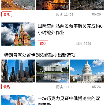
05-29
最热
阅读
11405
国际空间站两名俄宇航员完成约6
小时舱外作业
最热
阅读
9929
特朗普就处置伊朗浓缩铀提出新选项
05-26
最热
阅读
11160
一块巧克力见证中俄博览会的双