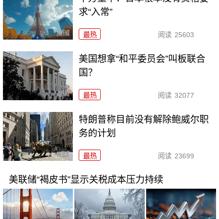
求“入常”
最热
阅读
25603
美国想拿“和平委员会”叫板联合
国？
最热
阅读
32077
特朗普称目前没有解除鲍威尔职
务的计划
最热
阅读
23699
美联储“褐皮书”显示关税成本压力持续