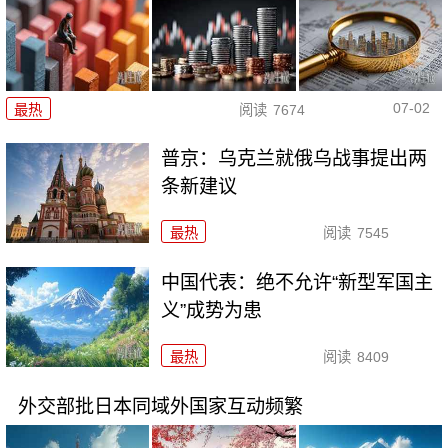
07-02
最热
阅读
7674
普京：乌克兰就俄乌战事提出两
条新建议
最热
阅读
7545
中国代表：绝不允许“新型军国主
义”成势为患
最热
阅读
8409
外交部批日本同域外国家互动频繁