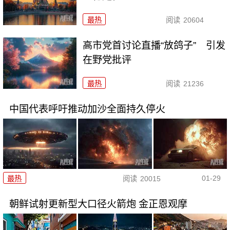
最热
阅读
20604
高市党首讨论直播“放鸽子” 引发
在野党批评
最热
阅读
21236
中国代表呼吁推动加沙全面持久停火
01-29
最热
阅读
20015
朝鲜试射更新型大口径火箭炮 金正恩观摩