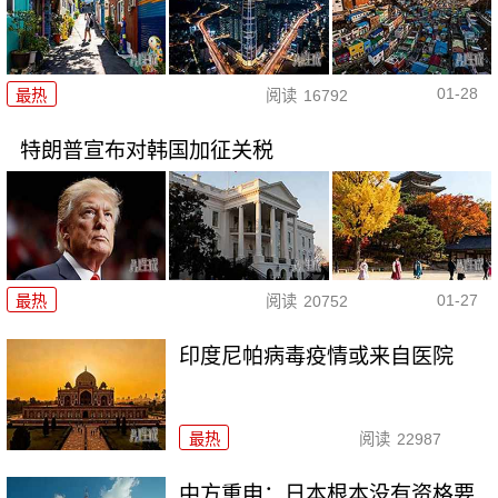
01-28
最热
阅读
16792
特朗普宣布对韩国加征关税
01-27
最热
阅读
20752
印度尼帕病毒疫情或来自医院
最热
阅读
22987
中方重申：日本根本没有资格要