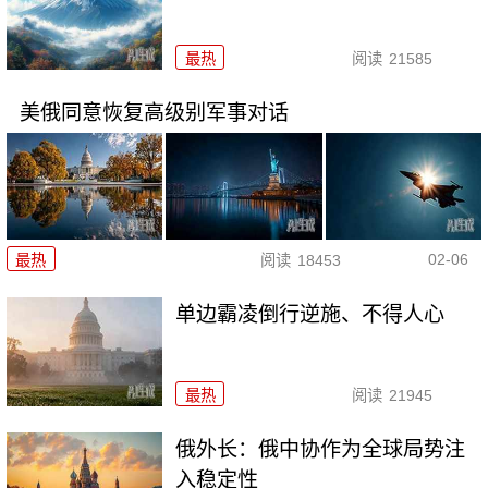
最热
阅读
21585
美俄同意恢复高级别军事对话
02-06
最热
阅读
18453
单边霸凌倒行逆施、不得人心
最热
阅读
21945
俄外长：俄中协作为全球局势注
入稳定性