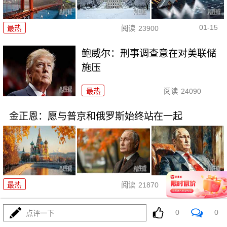
01-15
最热
阅读
23900
鲍威尔：刑事调查意在对美联储
施压
最热
阅读
24090
金正恩：愿与普京和俄罗斯始终站在一起
01-09
最热
阅读
21870
美国扣押俄罗斯油轮意欲何为
0
0
点评一下