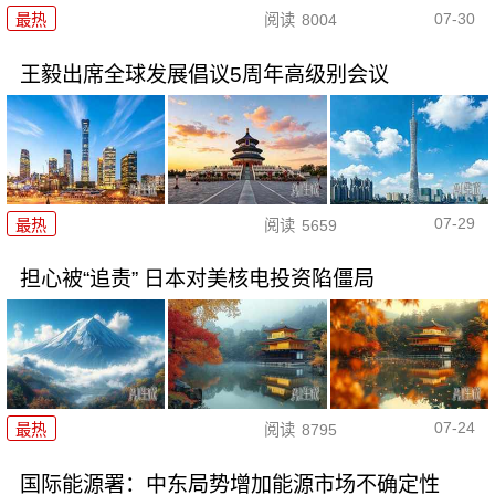
07-30
最热
阅读
8004
王毅出席全球发展倡议5周年高级别会议
07-29
最热
阅读
5659
担心被“追责” 日本对美核电投资陷僵局
07-24
最热
阅读
8795
国际能源署：中东局势增加能源市场不确定性