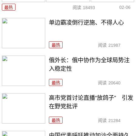
02-06
最热
阅读
18493
单边霸凌倒行逆施、不得人心
最热
阅读
21987
俄外长：俄中协作为全球局势注
入稳定性
最热
阅读
20640
高市党首讨论直播“放鸽子” 引发
在野党批评
最热
阅读
21284
中国代表呼吁推动加沙全面持久