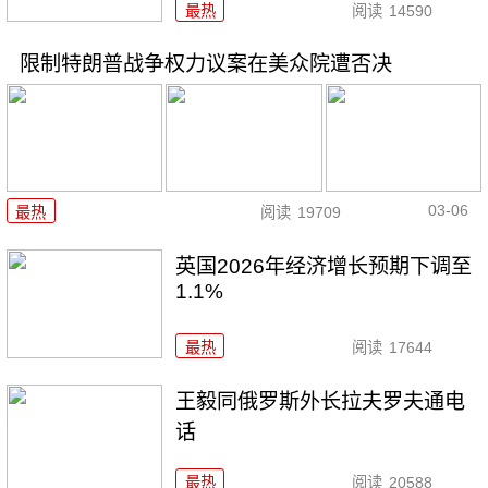
最热
阅读
14590
限制特朗普战争权力议案在美众院遭否决
03-06
最热
阅读
19709
英国2026年经济增长预期下调至
1.1%
最热
阅读
17644
王毅同俄罗斯外长拉夫罗夫通电
话
最热
阅读
20588