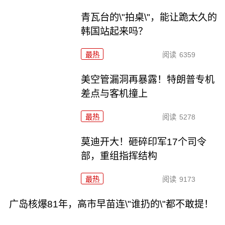
青瓦台的\"拍桌\"，能让跪太久的
韩国站起来吗？
最热
阅读
6359
美空管漏洞再暴露！特朗普专机
差点与客机撞上
最热
阅读
5278
莫迪开大！砸碎印军17个司令
部，重组指挥结构
最热
阅读
9173
广岛核爆81年，高市早苗连\"谁扔的\"都不敢提！