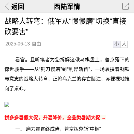
返回
西陆军情
战略大转弯：俄军从“慢慢磨”切换“直接
砍要害”
小
大
2025-06-13
自由
看官。且听笔者为您拆解这俄乌棋盘上，普京落下的
惊世骇手——从“钝刀慢磨”到“利斧斩首”，一场裹挟着钢铁
与意志的战略大转弯，正将乌克兰的存亡赌注，赤裸裸地推
向了桌心。
拼多多暑假大促，升温降价，全品类暑期大促 →
一、 磨刀霍霍终成倦，普京挥斧斩“中枢”