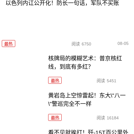
以色列内讧公开化！防长一句话，军队不买账
08-05
最热
阅读
6750
核牌局的模糊艺术：普京核红
线，到底有多红？
最热
阅读
5451
黄岩岛上空惊雷起！东大\"八一
\"警巡完全不一样
最热
阅读
16184
看不见就挨打！歼-15T百公里外