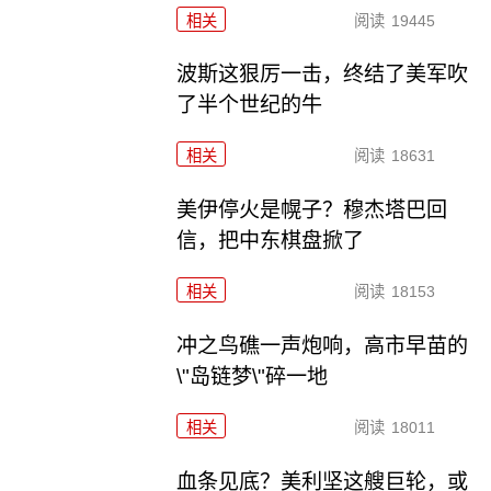
相关
阅读
19445
波斯这狠厉一击，终结了美军吹
了半个世纪的牛
相关
阅读
18631
美伊停火是幌子？穆杰塔巴回
信，把中东棋盘掀了
相关
阅读
18153
冲之鸟礁一声炮响，高市早苗的
\"岛链梦\"碎一地
相关
阅读
18011
血条见底？美利坚这艘巨轮，或