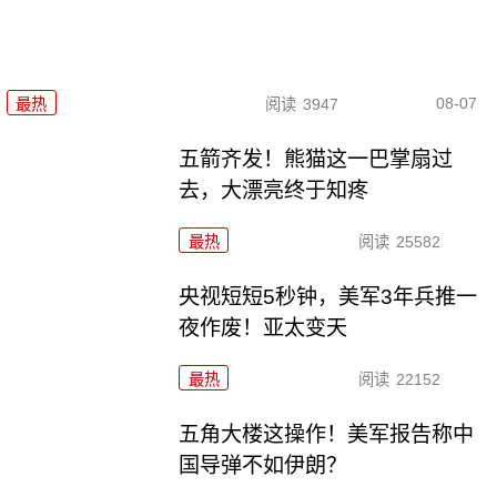
08-07
最热
阅读
3947
五箭齐发！熊猫这一巴掌扇过
去，大漂亮终于知疼
最热
阅读
25582
央视短短5秒钟，美军3年兵推一
夜作废！亚太变天
最热
阅读
22152
五角大楼这操作！美军报告称中
国导弹不如伊朗？