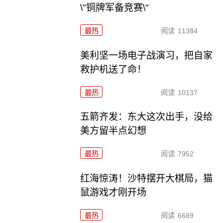
\"铜牌军备竞赛\"
最热
阅读
11384
美利坚一场电子战演习，把自家
救护机送了命！
最热
阅读
10137
五箭齐发：东大这次出手，没给
美方留半点幻想
最热
阅读
7952
红海惊涛！沙特摆开大棋局，猫
鼠游戏才刚开场
最热
阅读
6689