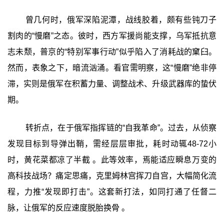
曾几何时，俄军深陷泥潭，战线胶着，颇有些钝刀子
割肉的“慢磨”之态。彼时，西方军援尚能支撑，乌军抵抗意
志未颓，普京的“特别军事行动”似乎陷入了消耗战的窠臼。
然而，表象之下，暗流汹涌。看官需明察，这“慢磨”绝非停
滞，实则是俄军在积蓄力量、调整战术、升级武器库的蛰伏
期。
转折点，在于俄军指挥链的“自我革命”。过去，从侦察
发现目标到导弹出鞘，需经层层审批，耗时动辄48-72小
时，黄花菜都凉了半截 。此等效率，焉能适应瞬息万变的
高科技战场？痛定思痛，克里姆林宫挥刀自宫，大幅简化流
程，力推“发现即打击”。这套新打法，如同打通了任督二
脉，让俄军的反应速度脱胎换骨 。