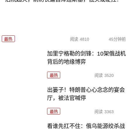
最热
阅读
4810
45分钟前
加里宁格勒的剑锋：10架俄战机
背后的地缘博弈
最热
阅读
3520
出篓子！特朗普心心念念的宴会
厅，被法官喊停
最热
阅读
3363
看谁先扛不住：俄乌能源绞杀战