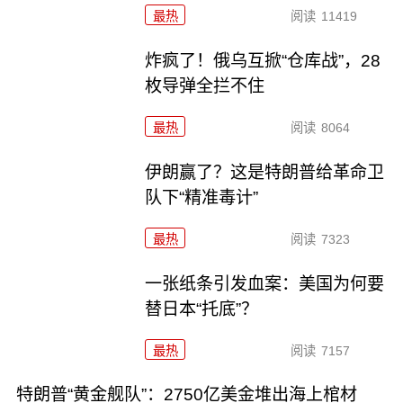
最热
阅读
11419
炸疯了！俄乌互掀“仓库战”，28
枚导弹全拦不住
最热
阅读
8064
伊朗赢了？这是特朗普给革命卫
队下“精准毒计”
最热
阅读
7323
一张纸条引发血案：美国为何要
替日本“托底”？
最热
阅读
7157
特朗普“黄金舰队”：2750亿美金堆出海上棺材