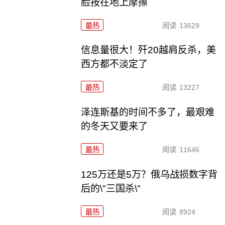
脸按在地上摩擦
最热
阅读
13629
信息量很大！歼20越肩反杀，美
西方都不淡定了
最热
阅读
13227
泽连斯基的时间不多了，最艰难
的冬天又要来了
最热
阅读
11646
125万还是5万？俄乌战损数字背
后的\"三国杀\"
最热
阅读
8924