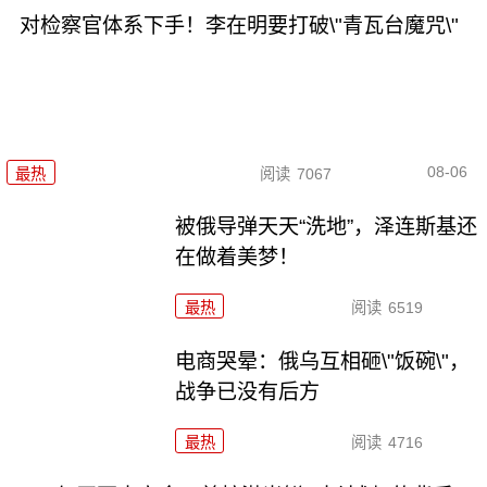
对检察官体系下手！李在明要打破\"青瓦台魔咒\"
08-06
最热
阅读
7067
被俄导弹天天“洗地”，泽连斯基还
在做着美梦！
最热
阅读
6519
电商哭晕：俄乌互相砸\"饭碗\"，
战争已没有后方
最热
阅读
4716