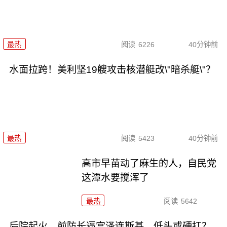
最热
阅读
6226
40分钟前
水面拉跨！美利坚19艘攻击核潜艇改\"暗杀艇\"？
最热
阅读
5423
40分钟前
高市早苗动了麻生的人，自民党
这潭水要搅浑了
最热
阅读
5642
后院起火，前防长逼宫泽连斯基，低头或硬扛？