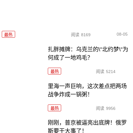
08-05
最热
阅读
8169
扎胖摊牌：乌克兰的\"北约梦\"为
何成了一地鸡毛？
最热
阅读
5214
里海一声巨响，这次差点把两场
战争炸成一锅粥！
最热
阅读
9956
刚刚，普京被逼亮出底牌！俄罗
斯要干大事了！