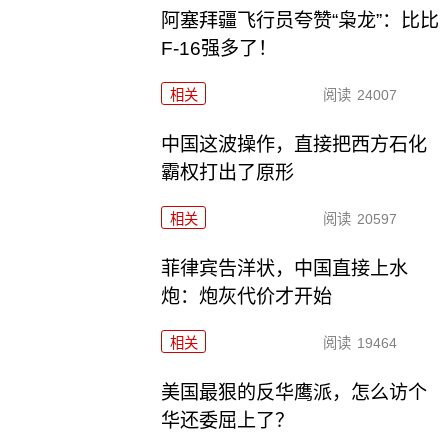
阿塞拜疆飞行员夸赞“枭龙”：比比
F-16强多了！
相关
阅读
24007
中国这波操作，直接把西方石化
霸权打出了原形
相关
阅读
20597
菲律宾告洋状，中国直接上水
炮：炮灰代价才开始
相关
阅读
19464
美国最狠的反华鹰派，怎么访个
华还委屈上了？