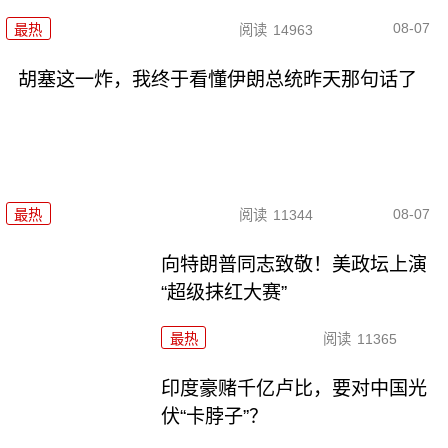
08-07
最热
阅读
14963
胡塞这一炸，我终于看懂伊朗总统昨天那句话了
08-07
最热
阅读
11344
向特朗普同志致敬！美政坛上演
“超级抹红大赛”
最热
阅读
11365
印度豪赌千亿卢比，要对中国光
伏“卡脖子”？