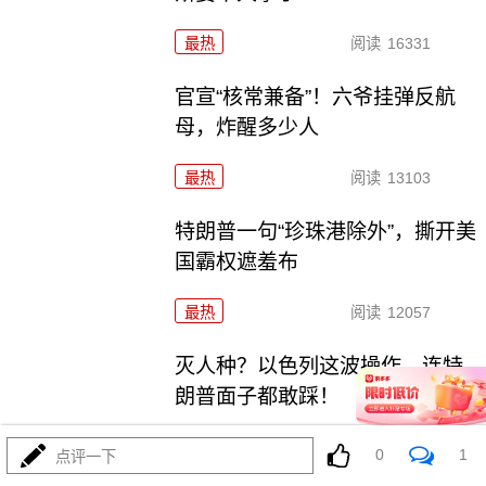
最热
阅读
16331
官宣“核常兼备”！六爷挂弹反航
母，炸醒多少人
最热
阅读
13103
特朗普一句“珍珠港除外”，撕开美
国霸权遮羞布
最热
阅读
12057
灭人种？以色列这波操作，连特
朗普面子都敢踩！
最热
阅读
7483
0
1
点评一下