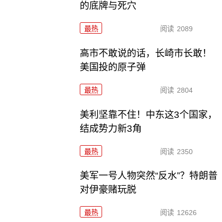
的底牌与死穴
最热
阅读
2089
高市不敢说的话，长崎市长敢！
美国投的原子弹
最热
阅读
2804
美利坚靠不住！中东这3个国家，
结成势力新3角
最热
阅读
2350
美军一号人物突然“反水”？特朗普
对伊豪赌玩脱
最热
阅读
12626