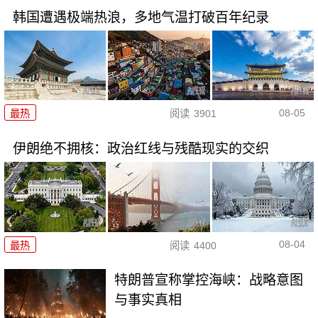
韩国遭遇极端热浪，多地气温打破百年纪录
08-05
最热
阅读
3901
伊朗绝不拥核：政治红线与残酷现实的交织
08-04
最热
阅读
4400
特朗普宣称掌控海峡：战略意图
与事实真相