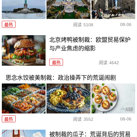
08-06
最热
阅读
5108
北京烤鸭被制裁：欧盟贸易保护
与产业焦虑的缩影
最热
阅读
4642
思念水饺被美制裁：政治操弄下的荒诞闹剧
08-06
最热
阅读
3552
被制裁的瓜子：荒诞背后的贸易