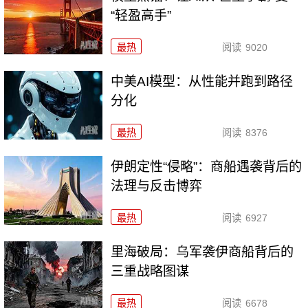
“轻盈高手”
最热
阅读
9020
中美AI模型：从性能并跑到路径
分化
最热
阅读
8376
伊朗定性“侵略”：商船遇袭背后的
法理与反击博弈
最热
阅读
6927
里海破局：乌军袭伊商船背后的
三重战略图谋
最热
阅读
6678