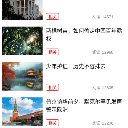
相关
阅读
14571
两棵树苗，如何偷走中国百年霸
权
相关
阅读
12968
少年护证：历史不容抹去
相关
阅读
12805
普京访华前夕，默克尔罕见发声
警示欧洲
相关
阅读
12298