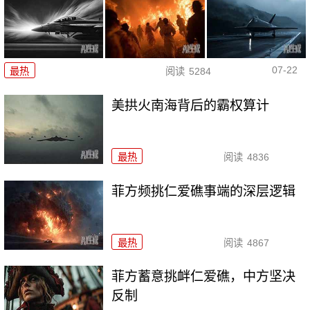
07-22
最热
阅读
5284
美拱火南海背后的霸权算计
最热
阅读
4836
菲方频挑仁爱礁事端的深层逻辑
最热
阅读
4867
菲方蓄意挑衅仁爱礁，中方坚决
反制