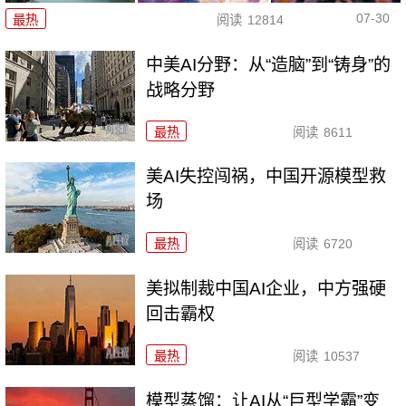
07-30
最热
阅读
12814
中美AI分野：从“造脑”到“铸身”的
战略分野
最热
阅读
8611
美AI失控闯祸，中国开源模型救
场
最热
阅读
6720
美拟制裁中国AI企业，中方强硬
回击霸权
最热
阅读
10537
模型蒸馏：让AI从“巨型学霸”变