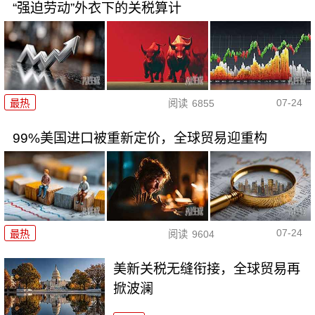
“强迫劳动”外衣下的关税算计
07-24
最热
阅读
6855
99%美国进口被重新定价，全球贸易迎重构
07-24
最热
阅读
9604
美新关税无缝衔接，全球贸易再
掀波澜