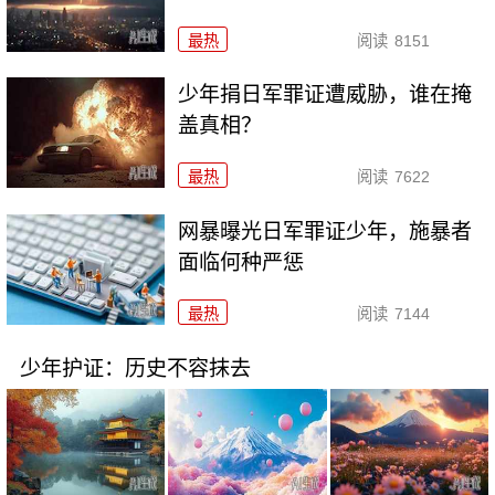
最热
阅读
8151
少年捐日军罪证遭威胁，谁在掩
盖真相？
最热
阅读
7622
网暴曝光日军罪证少年，施暴者
面临何种严惩
最热
阅读
7144
少年护证：历史不容抹去