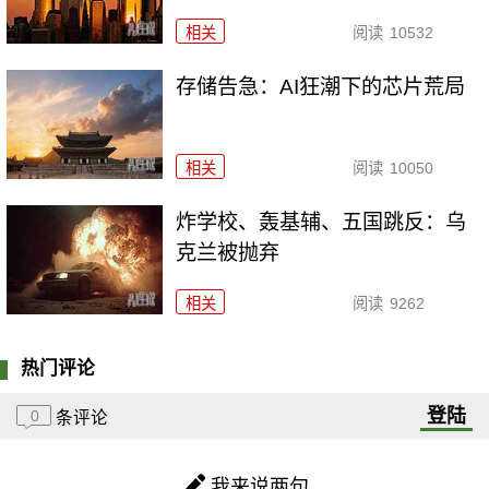
相关
阅读
10532
存储告急：AI狂潮下的芯片荒局
相关
阅读
10050
炸学校、轰基辅、五国跳反：乌
克兰被抛弃
相关
阅读
9262
热门评论
登陆
0
条评论
我来说两句