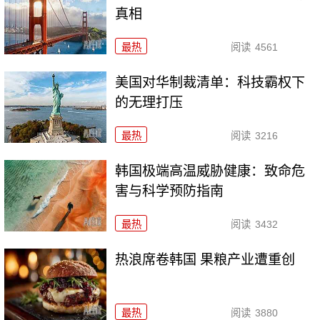
真相
最热
阅读
4561
美国对华制裁清单：科技霸权下
的无理打压
最热
阅读
3216
韩国极端高温威胁健康：致命危
害与科学预防指南
最热
阅读
3432
热浪席卷韩国 果粮产业遭重创
最热
阅读
3880