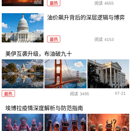
最热
阅读
4655
油价飙升背后的深层逻辑与博弈
最热
阅读
4153
美伊互袭升级，布油破九十
07-21
最热
阅读
3495
埃博拉疫情深度解析与防范指南