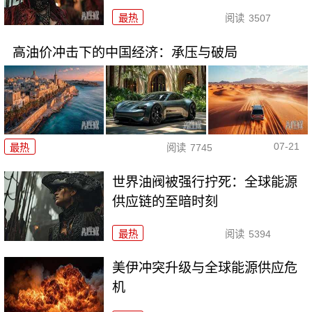
最热
阅读
3507
高油价冲击下的中国经济：承压与破局
07-21
最热
阅读
7745
世界油阀被强行拧死：全球能源
供应链的至暗时刻
最热
阅读
5394
美伊冲突升级与全球能源供应危
机