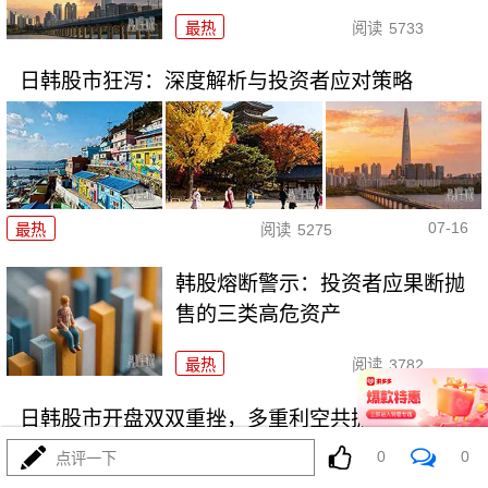
最热
阅读
5733
日韩股市狂泻：深度解析与投资者应对策略
07-16
最热
阅读
5275
韩股熔断警示：投资者应果断抛
售的三类高危资产
最热
阅读
3782
日韩股市开盘双双重挫，多重利空共振引发恐慌
0
0
点评一下