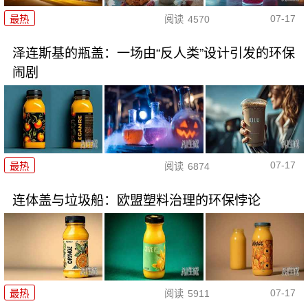
07-17
最热
阅读
4570
泽连斯基的瓶盖：一场由“反人类”设计引发的环保
闹剧
07-17
最热
阅读
6874
连体盖与垃圾船：欧盟塑料治理的环保悖论
07-17
最热
阅读
5911