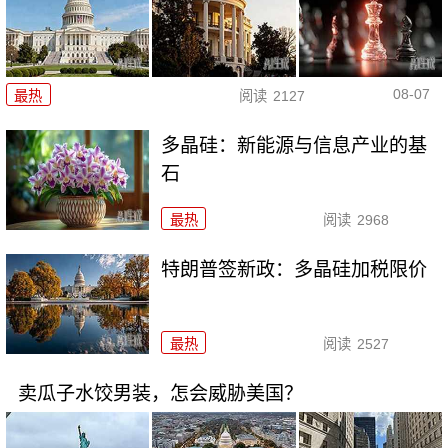
08-07
最热
阅读
2127
多晶硅：新能源与信息产业的基
石
最热
阅读
2968
特朗普签新政：多晶硅加税限价
最热
阅读
2527
卖瓜子水饺男装，怎会威胁美国？