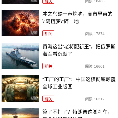
相关
阅读
18486
冲之鸟礁一声炮响，高市早苗的
\"岛链梦\"碎一地
相关
阅读
17874
黄海这出“老将配新王”，把俄罗斯
海军看沉默了
相关
阅读
16601
“工厂的工厂”：中国这棋彻底颠覆
全球工业版图
相关
阅读
16312
算了不打了？特朗普这脚刹车，