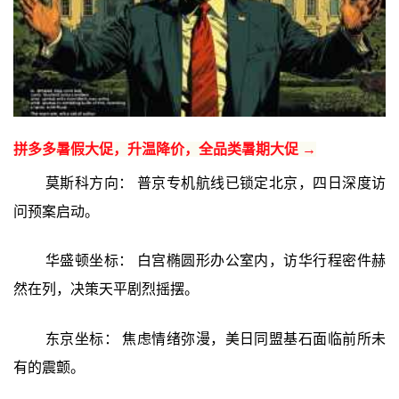
拼多多暑假大促，升温降价，全品类暑期大促 →
莫斯科方向： 普京专机航线已锁定北京，四日深度访
问预案启动。
华盛顿坐标： 白宫椭圆形办公室内，访华行程密件赫
然在列，决策天平剧烈摇摆。
东京坐标： 焦虑情绪弥漫，美日同盟基石面临前所未
有的震颤。