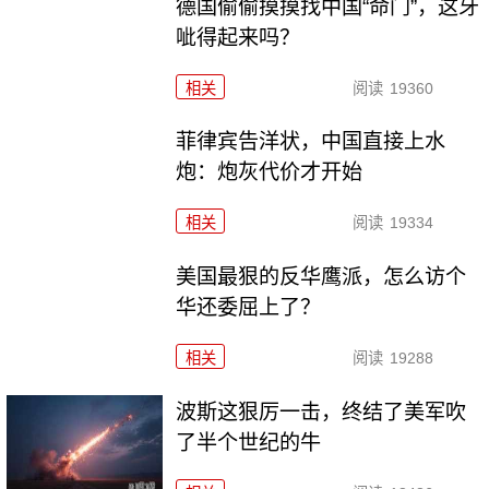
德国偷偷摸摸找中国“命门”，这牙
呲得起来吗？
相关
阅读
19360
菲律宾告洋状，中国直接上水
炮：炮灰代价才开始
相关
阅读
19334
美国最狠的反华鹰派，怎么访个
华还委屈上了？
相关
阅读
19288
波斯这狠厉一击，终结了美军吹
了半个世纪的牛