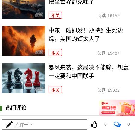
把全世界都晃吐了
相关
阅读
16159
中东一触即发！沙特到生死边
缘，美国的饵太大了
相关
阅读
15487
暴风来袭，这局决不能输，想赢
一定要和中国联手
相关
阅读
15332
热门评论
登陆
0
条评论
0
0
点评一下