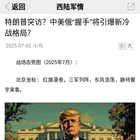
返回
西陆军情
特朗普突访？中美俄“握手”将引爆新冷
战格局？
小
大
2025-07-01
小鸟
战场态势图（2025年7月）：
北京坐标： 红旗漫卷，三军列阵，东风浩荡，静待寰
宇来客。