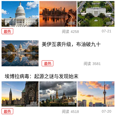
07-21
最热
阅读
4258
美伊互袭升级，布油破九十
最热
阅读
3581
埃博拉病毒：起源之谜与发现始末
07-20
最热
阅读
4518