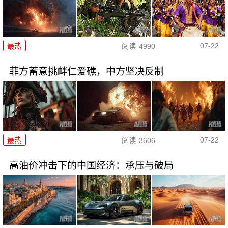
07-22
最热
阅读
4990
菲方蓄意挑衅仁爱礁，中方坚决反制
07-22
最热
阅读
3606
高油价冲击下的中国经济：承压与破局