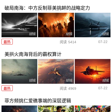
破局南海：中方反制菲美挑衅的战略定力
07-22
最热
阅读
5414
美拱火南海背后的霸权算计
07-22
最热
阅读
4969
菲方频挑仁爱礁事端的深层逻辑