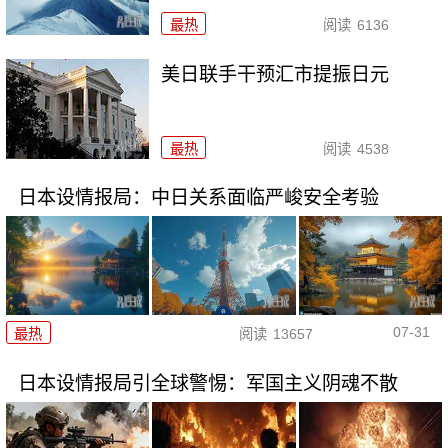
最热
阅读
6136
美日联手干预汇市提振日元
最热
阅读
4538
日本设情报局：中日关系面临严峻安全考验
07-31
最热
阅读
13657
日本设情报局引全球警惕：军国主义阴魂不散