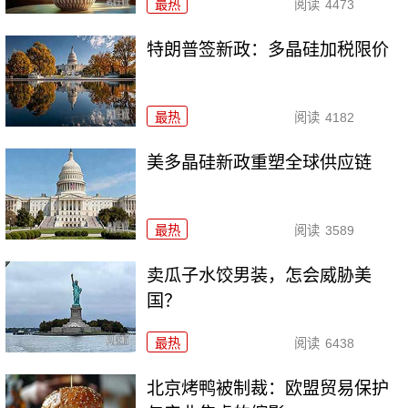
最热
阅读
4473
特朗普签新政：多晶硅加税限价
最热
阅读
4182
美多晶硅新政重塑全球供应链
最热
阅读
3589
卖瓜子水饺男装，怎会威胁美
国？
最热
阅读
6438
北京烤鸭被制裁：欧盟贸易保护