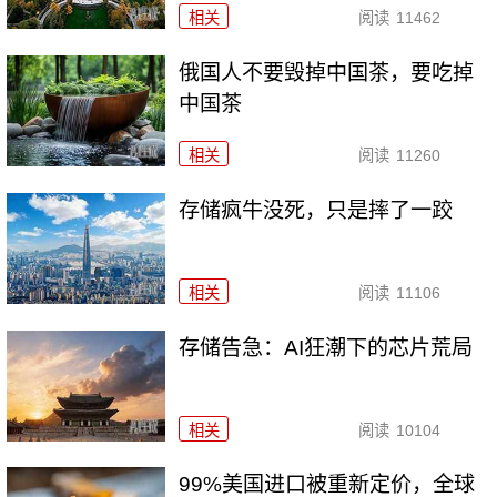
相关
阅读
11462
俄国人不要毁掉中国茶，要吃掉
中国茶
相关
阅读
11260
存储疯牛没死，只是摔了一跤
相关
阅读
11106
存储告急：AI狂潮下的芯片荒局
相关
阅读
10104
99%美国进口被重新定价，全球