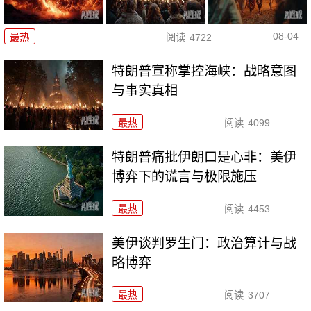
08-04
最热
阅读
4722
特朗普宣称掌控海峡：战略意图
与事实真相
最热
阅读
4099
特朗普痛批伊朗口是心非：美伊
博弈下的谎言与极限施压
最热
阅读
4453
美伊谈判罗生门：政治算计与战
略博弈
最热
阅读
3707