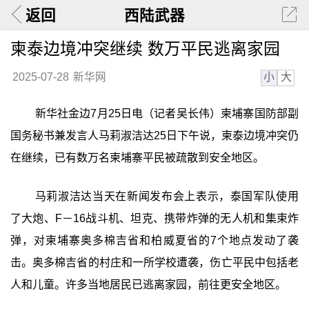
返回
西陆武器
柬泰边境冲突继续 数万平民逃离家园
小
大
2025-07-28
新华网
新华社金边7月25日电（记者吴长伟）柬埔寨国防部副
国务秘书兼发言人马莉淑洁达25日下午说，柬泰边境冲突仍
在继续，已有数万名柬埔寨平民被疏散到安全地区。
马莉淑洁达当天在新闻发布会上表示，泰国军队使用
了大炮、F－16战斗机、坦克、携带炸弹的无人机和集束炸
弹，对柬埔寨奥多棉吉省和柏威夏省的7个地点发动了袭
击。奥多棉吉省的村庄和一所学校遭袭，伤亡平民中包括老
人和儿童。许多当地居民已逃离家园，前往更安全地区。