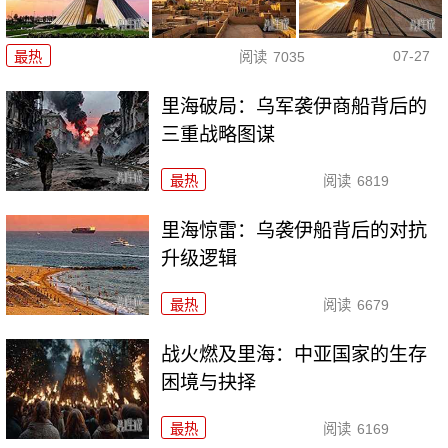
07-27
最热
阅读
7035
里海破局：乌军袭伊商船背后的
三重战略图谋
最热
阅读
6819
里海惊雷：乌袭伊船背后的对抗
升级逻辑
最热
阅读
6679
战火燃及里海：中亚国家的生存
困境与抉择
最热
阅读
6169