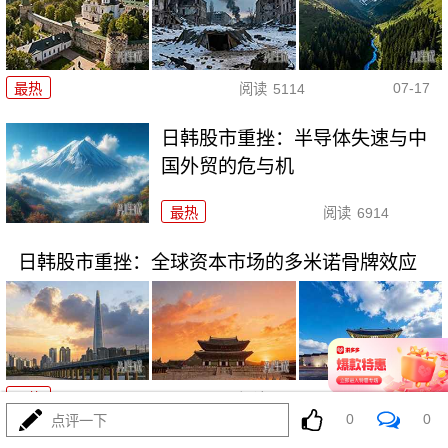
07-17
最热
阅读
5114
日韩股市重挫：半导体失速与中
国外贸的危与机
最热
阅读
6914
日韩股市重挫：全球资本市场的多米诺骨牌效应
07-16
最热
阅读
5843
0
0
点评一下
日韩股市狂泻：深度解析与投资者应对策略