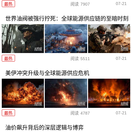
07-21
最热
阅读
7907
世界油阀被强行拧死：全球能源供应链的至暗时刻
07-21
最热
阅读
5511
美伊冲突升级与全球能源供应危机
07-21
最热
阅读
4787
油价飙升背后的深层逻辑与博弈