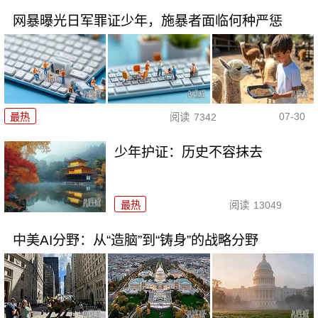
网暴曝光日军罪证少年，施暴者面临何种严惩
07-30
最热
阅读
7342
少年护证：历史不容抹去
最热
阅读
13049
中美AI分野：从“造脑”到“铸身”的战略分野