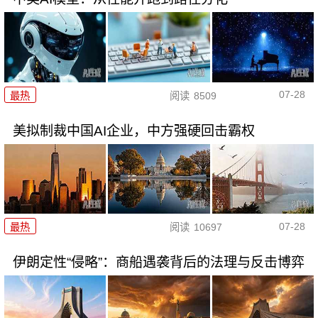
07-28
最热
阅读
8509
美拟制裁中国AI企业，中方强硬回击霸权
07-28
最热
阅读
10697
伊朗定性“侵略”：商船遇袭背后的法理与反击博弈