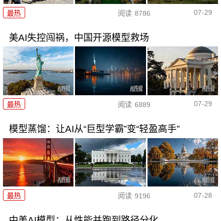
07-29
最热
阅读
8786
美AI失控闯祸，中国开源模型救场
07-29
最热
阅读
6889
模型蒸馏：让AI从“巨型学霸”变“轻盈高手”
07-28
最热
阅读
9196
中美AI模型：从性能并跑到路径分化