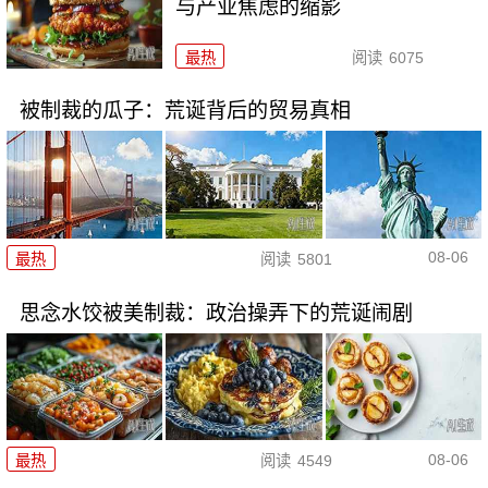
与产业焦虑的缩影
最热
阅读
6075
被制裁的瓜子：荒诞背后的贸易真相
08-06
最热
阅读
5801
思念水饺被美制裁：政治操弄下的荒诞闹剧
08-06
最热
阅读
4549