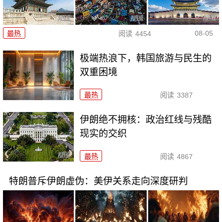
08-05
最热
阅读
4454
极端热浪下，韩国旅游与民生的
双重困境
最热
阅读
3387
伊朗绝不拥核：政治红线与残酷
现实的交织
最热
阅读
4867
特朗普斥伊朗虚伪：美伊关系走向深度研判