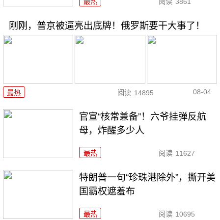
最热
阅读
3861
刚刚，普京被逼亮出底牌！俄罗斯要干大事了！
08-04
最热
阅读
14895
官宣“核常兼备”！六爷挂弹反航
母，炸醒多少人
最热
阅读
11627
特朗普一句“珍珠港除外”，撕开美
国霸权遮羞布
最热
阅读
10695