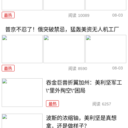
08-03
最热
阅读
10089
普京不忍了！俄突破禁忌，猛轰美资无人机工厂
08-03
最热
阅读
8590
吞金巨兽折翼加州：美利坚军工
\"里外掏空\"困局
最热
阅读
6257
波斯的浓缩铀，美利坚是真想
拿，还是做样子？