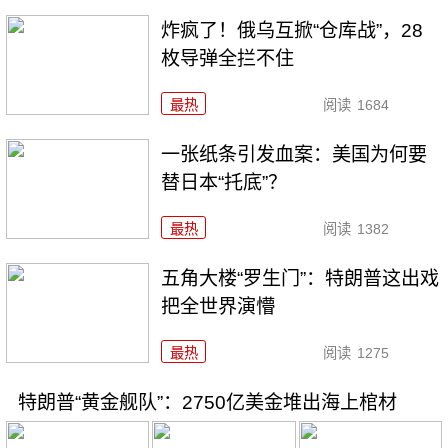
炸疯了！俄乌互掀“仓库战”，28
枚导弹全拦不住
最热
阅读
1684
一张纸条引发血案：美国为何要
替日本“托底”？
最热
阅读
1382
五角大楼“罗生门”：特朗普这出戏
把全世界演懵
最热
阅读
1275
特朗普“黄金舰队”：2750亿美金堆出海上棺材