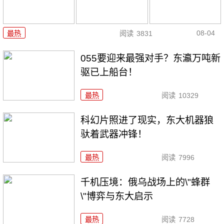
08-04
最热
阅读
3831
055要迎来最强对手？东瀛万吨新
驱已上船台！
最热
阅读
10329
科幻片照进了现实，东大机器狼
驮着武器冲锋！
最热
阅读
7996
千机压境：俄乌战场上的\"蜂群
\"博弈与东大启示
最热
阅读
7728