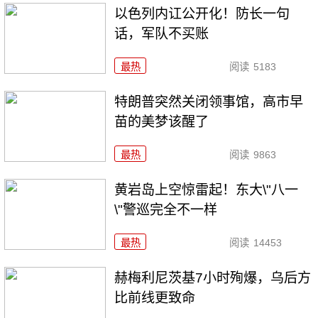
以色列内讧公开化！防长一句
话，军队不买账
最热
阅读
5183
特朗普突然关闭领事馆，高市早
苗的美梦该醒了
最热
阅读
9863
黄岩岛上空惊雷起！东大\"八一
\"警巡完全不一样
最热
阅读
14453
赫梅利尼茨基7小时殉爆，乌后方
比前线更致命