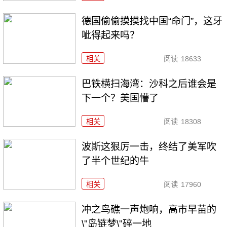
德国偷偷摸摸找中国“命门”，这牙
呲得起来吗？
相关
阅读
18633
巴铁横扫海湾：沙科之后谁会是
下一个？美国懵了
相关
阅读
18308
波斯这狠厉一击，终结了美军吹
了半个世纪的牛
相关
阅读
17960
冲之鸟礁一声炮响，高市早苗的
\"岛链梦\"碎一地