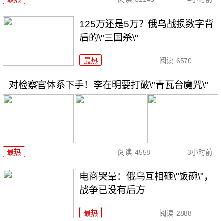
125万还是5万？俄乌战损数字背
后的\"三国杀\"
最热
阅读
6570
对检察官体系下手！李在明要打破\"青瓦台魔咒\"
最热
阅读
4558
3小时前
电商哭晕：俄乌互相砸\"饭碗\"，
战争已没有后方
最热
阅读
2888