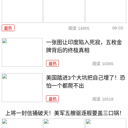
08-03
最热
阅读
14855
一张图让印度陷入死寂，五枚金
牌背后的终极真相
最热
阅读
10365
美国踏进3个大坑把自己埋了！恐
怕一个都爬不出
最热
阅读
16518
上将一封信捅破天！美军五艘驱逐舰要盖三口锅！