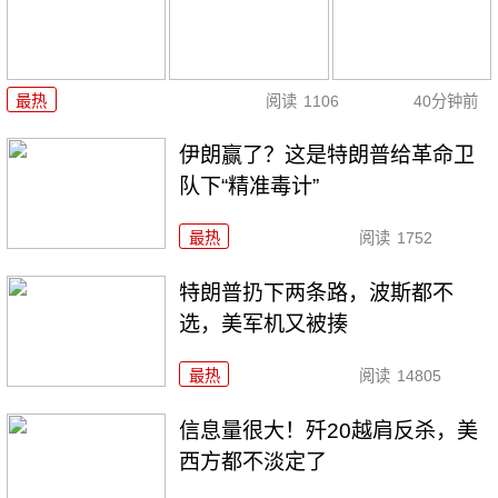
最热
阅读
1106
40分钟前
伊朗赢了？这是特朗普给革命卫
队下“精准毒计”
最热
阅读
1752
特朗普扔下两条路，波斯都不
选，美军机又被揍
最热
阅读
14805
信息量很大！歼20越肩反杀，美
西方都不淡定了