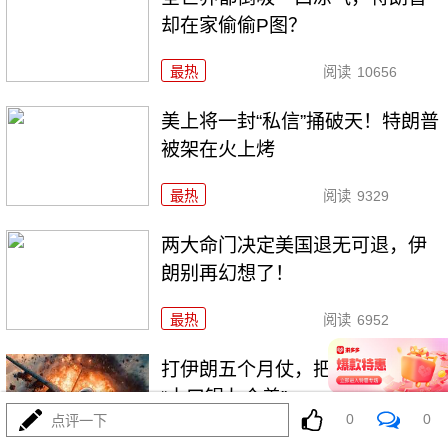
却在家偷偷P图？
最热
阅读
10656
美上将一封“私信”捅破天！特朗普
被架在火上烤
最热
阅读
9329
两大命门决定美国退无可退，伊
朗别再幻想了！
最热
阅读
6952
打伊朗五个月仗，把美军打成了
“十口锅九个盖”
0
0
点评一下
最热
阅读
5406