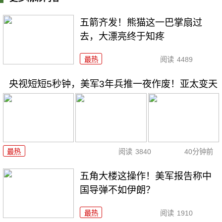
五箭齐发！熊猫这一巴掌扇过
去，大漂亮终于知疼
最热
阅读
4489
央视短短5秒钟，美军3年兵推一夜作废！亚太变天
最热
阅读
3840
40分钟前
五角大楼这操作！美军报告称中
国导弹不如伊朗？
最热
阅读
1910