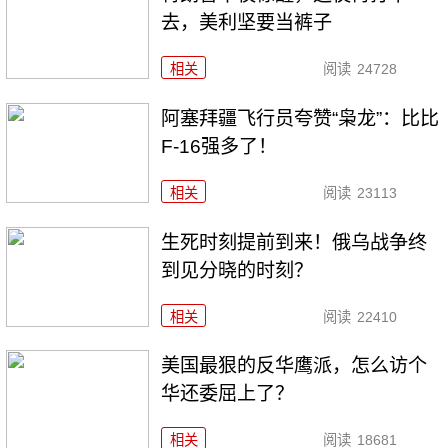
去，美利坚要当裤子
相关
阅读
24728
阿塞拜疆飞行员夸赞“枭龙”：比比
F-16强多了！
相关
阅读
23113
生死时刻提前到来！俄乌战争终
到见分晓的时刻？
相关
阅读
22410
美国最狠的反华鹰派，怎么访个
华还委屈上了？
相关
阅读
18681