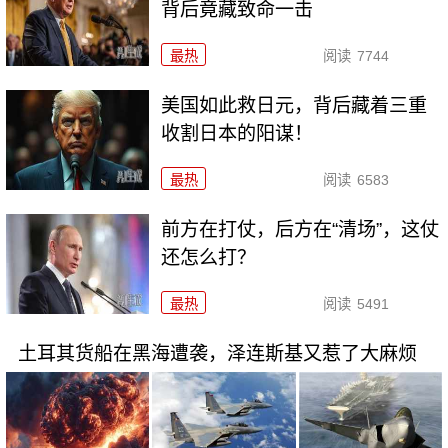
背后竟藏致命一击
最热
阅读
7744
美国如此救日元，背后藏着三重
收割日本的阳谋！
最热
阅读
6583
前方在打仗，后方在“清场”，这仗
还怎么打？
最热
阅读
5491
土耳其货船在黑海遭袭，泽连斯基又惹了大麻烦