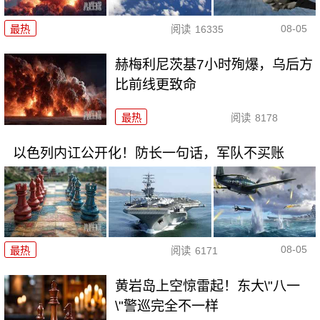
08-05
最热
阅读
16335
赫梅利尼茨基7小时殉爆，乌后方
比前线更致命
最热
阅读
8178
以色列内讧公开化！防长一句话，军队不买账
08-05
最热
阅读
6171
黄岩岛上空惊雷起！东大\"八一
\"警巡完全不一样