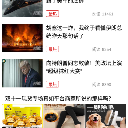
露了美军的底裤
最热
阅读
11461
胡塞这一炸，我终于看懂伊朗总
统昨天那句话了
最热
阅读
8354
向特朗普同志致敬！美政坛上演
“超级抹红大赛”
最热
阅读
8390
双十一现货专场真如平台商家所说的那样吗？