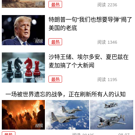
最热
阅读
2236
特朗普一句“我们也想要导弹”揭了
美国的老底
最热
阅读
1346
沙特王储、埃尔多安、夏巴兹在
麦加搞了个大新闻
最热
阅读
1195
一场被世界遗忘的战争，正在刷新所有人的认知
08-07