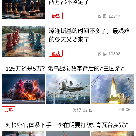
西方都不淡定了
最热
阅读
12247
泽连斯基的时间不多了，最艰难
的冬天又要来了
最热
阅读
10808
125万还是5万？俄乌战损数字背后的\"三国杀\"
08-06
最热
阅读
8242
对检察官体系下手！李在明要打破\"青瓦台魔咒\"