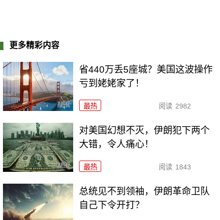
更多精彩内容
省440万丢5座城？美国这波操作
亏到姥姥家了！
最热
阅读
2982
对美国幻想不灭，伊朗犯下两个
大错，令人痛心！
最热
阅读
1843
总统见不到领袖，伊朗革命卫队
自己下令开打？