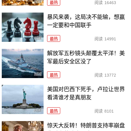
最热
阅读
16463
暴风来袭，这局决不能输，想赢
一定要和中国联手
最热
阅读
14991
解放军五秒镜头颠覆太平洋！美
军最后安全区没了
最热
阅读
13772
美国对巴西下死手，卢拉让世界
看清谁才是真朋友
最热
阅读
8101
惊天大反转！特朗普支持率崩盘