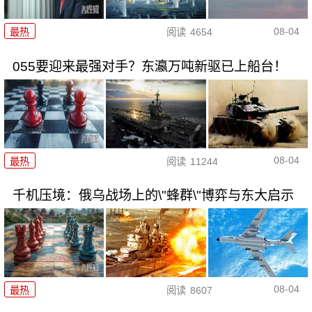
08-04
最热
阅读
4654
055要迎来最强对手？东瀛万吨新驱已上船台！
08-04
最热
阅读
11244
千机压境：俄乌战场上的\"蜂群\"博弈与东大启示
08-04
最热
阅读
8607