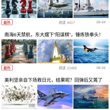
08-04
最热
阅读
4417
南海6天禁航，东大摆下“阳谋棋”，锤炼铁拳头！
08-04
最热
阅读
21465
美利坚亲自下场救日元，结果呢？回弹后又蔫了