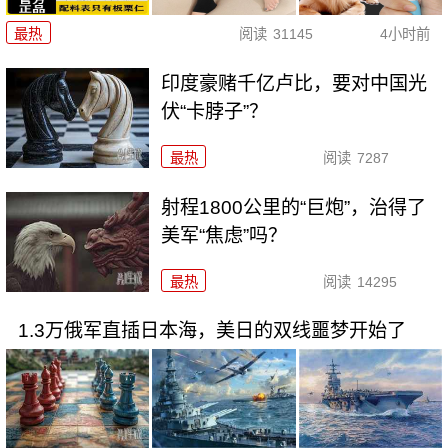
最热
阅读
31145
4小时前
印度豪赌千亿卢比，要对中国光
伏“卡脖子”？
最热
阅读
7287
射程1800公里的“巨炮”，治得了
美军“焦虑”吗？
最热
阅读
14295
1.3万俄军直插日本海，美日的双线噩梦开始了