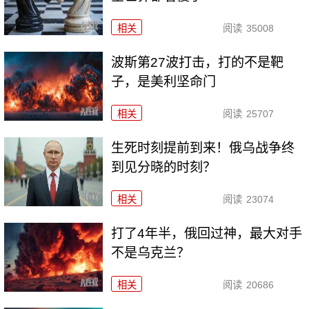
相关
阅读
35008
波斯第27波打击，打的不是靶
子，是美利坚命门
相关
阅读
25707
生死时刻提前到来！俄乌战争终
到见分晓的时刻？
相关
阅读
23074
打了4年半，俄回过神，最大对手
不是乌克兰？
相关
阅读
20686