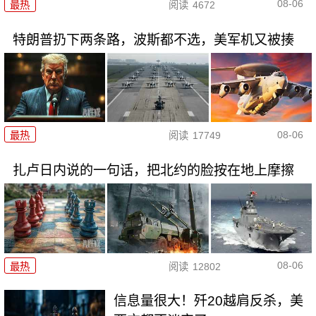
08-06
最热
阅读
4672
特朗普扔下两条路，波斯都不选，美军机又被揍
08-06
最热
阅读
17749
扎卢日内说的一句话，把北约的脸按在地上摩擦
08-06
最热
阅读
12802
信息量很大！歼20越肩反杀，美