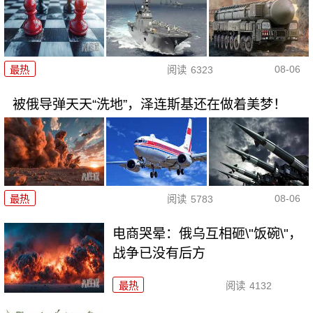
08-06
最热
阅读
6323
被俄导弹天天“洗地”，泽连斯基还在做着美梦！
08-06
最热
阅读
5783
电商哭晕：俄乌互相砸\"饭碗\"，
战争已没有后方
最热
阅读
4132