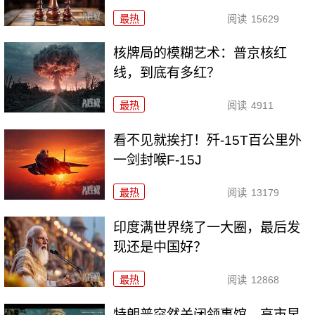
最热
阅读
15629
核牌局的模糊艺术：普京核红
线，到底有多红？
最热
阅读
4911
看不见就挨打！歼-15T百公里外
一剑封喉F-15J
最热
阅读
13179
印度满世界绕了一大圈，最后发
现还是中国好？
最热
阅读
12868
特朗普突然关闭领事馆，高市早