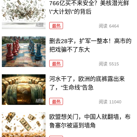
766亿买不来安全？美核潜光鲜
\"大计划\"的背后
最热
阅读
6464
删去28字，扩军一整本！高市的
把戏骗不了东大
最热
阅读
5515
河水干了，欧洲的底裤露出来
了，“生命线”告急
最热
阅读
11040
欧盟想关门，中国人就翻墙，布
鲁塞尔被逼到墙角