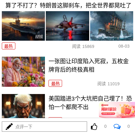
算了不打了？特朗普这脚刹车，把全世界都晃吐了
08-03
最热
阅读
15869
一张图让印度陷入死寂，五枚金
牌背后的终极真相
最热
阅读
11019
美国踏进3个大坑把自己埋了！恐
怕一个都爬不出
最热
阅读
17927
0
0
点评一下