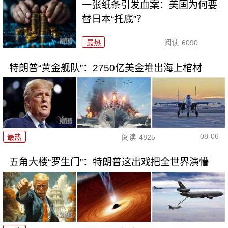
一张纸条引发血案：美国为何要
替日本“托底”？
最热
阅读
6090
特朗普“黄金舰队”：2750亿美金堆出海上棺材
08-06
最热
阅读
4825
五角大楼“罗生门”：特朗普这出戏把全世界演懵