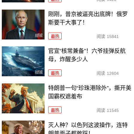
刚刚，普京被逼亮出底牌！俄罗
斯要干大事了！
最热
阅读
15841
官宣“核常兼备”！六爷挂弹反航
母，炸醒多少人
最热
阅读
12604
特朗普一句“珍珠港除外”，撕开美
国霸权遮羞布
最热
阅读
11545
灭人种？以色列这波操作，连特
朗普面子都敢踩！