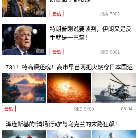
最热
阅读
7002
特朗普刚说要谈判，伊朗又是反
手就是一巴掌！
最热
阅读
5861
731！特高课还魂！高市早苗两把火烧穿日本国运
08-04
最热
阅读
5459
泽连斯基的“清场行动”与乌克兰的末路狂飙！