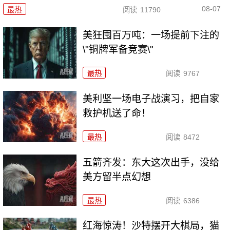
08-07
最热
阅读
11790
美狂囤百万吨：一场提前下注的
\"铜牌军备竞赛\"
最热
阅读
9767
美利坚一场电子战演习，把自家
救护机送了命！
最热
阅读
8472
五箭齐发：东大这次出手，没给
美方留半点幻想
最热
阅读
6386
红海惊涛！沙特摆开大棋局，猫