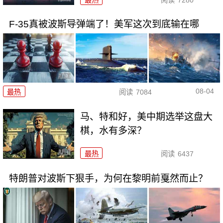
F-35真被波斯导弹端了！美军这次到底输在哪
08-04
最热
阅读
7084
马、特和好，美中期选举这盘大
棋，水有多深？
最热
阅读
6437
特朗普对波斯下狠手，为何在黎明前戛然而止？