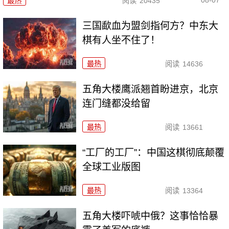
最热
阅读
20435
三国歃血为盟剑指何方？中东大
棋有人坐不住了！
最热
阅读
14636
五角大楼鹰派翘首盼进京，北京
连门缝都没给留
最热
阅读
13661
“工厂的工厂”：中国这棋彻底颠覆
全球工业版图
最热
阅读
13364
五角大楼吓唬中俄？这事恰恰暴