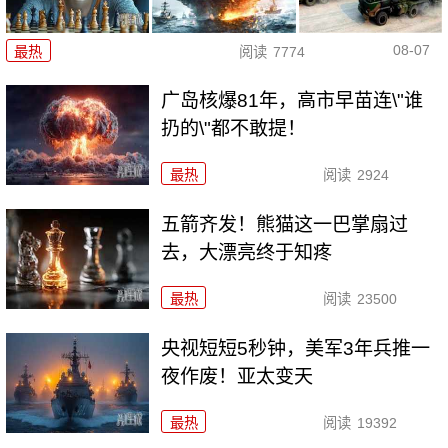
08-07
最热
阅读
7774
广岛核爆81年，高市早苗连\"谁
扔的\"都不敢提！
最热
阅读
2924
五箭齐发！熊猫这一巴掌扇过
去，大漂亮终于知疼
最热
阅读
23500
央视短短5秒钟，美军3年兵推一
夜作废！亚太变天
最热
阅读
19392