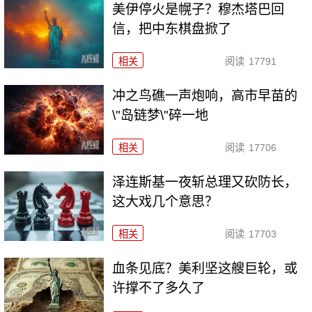
美伊停火是幌子？穆杰塔巴回
信，把中东棋盘掀了
相关
阅读
17791
冲之鸟礁一声炮响，高市早苗的
\"岛链梦\"碎一地
相关
阅读
17706
泽连斯基一夜斩总理又砍防长，
这大戏几个意思？
相关
阅读
17703
血条见底？美利坚这艘巨轮，或
许撑不了多久了