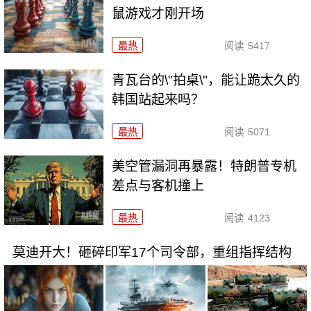
鼠游戏才刚开场
最热
阅读
5417
青瓦台的\"拍桌\"，能让跪太久的
韩国站起来吗？
最热
阅读
5071
美空管漏洞再暴露！特朗普专机
差点与客机撞上
最热
阅读
4123
莫迪开大！砸碎印军17个司令部，重组指挥结构