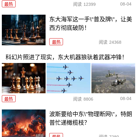
08-04
最热
阅读
12399
东大海军这一手\"普及牌\"，让美
西方彻底破防！
最热
阅读
24368
科幻片照进了现实，东大机器狼驮着武器冲锋！
08-04
最热
阅读
8806
波斯要给中东\"物理断网\"，特朗
普忙递橄榄枝？
最热
阅读
7280