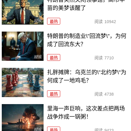
苗的美梦该醒了
最热
阅读
10942
特朗普的制造业\"回流梦\"，为何
成了回流东大？
最热
阅读
7710
扎胖摊牌：乌克兰的\"北约梦\"为
何成了一地鸡毛？
最热
阅读
4738
里海一声巨响，这次差点把两场
战争炸成一锅粥！
最热
阅读
9423