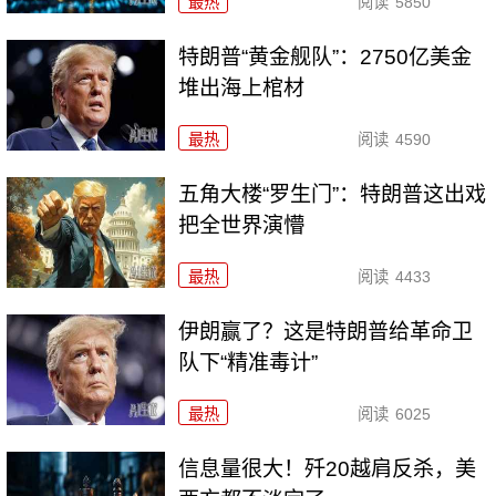
最热
阅读
5850
特朗普“黄金舰队”：2750亿美金
堆出海上棺材
最热
阅读
4590
五角大楼“罗生门”：特朗普这出戏
把全世界演懵
最热
阅读
4433
伊朗赢了？这是特朗普给革命卫
队下“精准毒计”
最热
阅读
6025
信息量很大！歼20越肩反杀，美