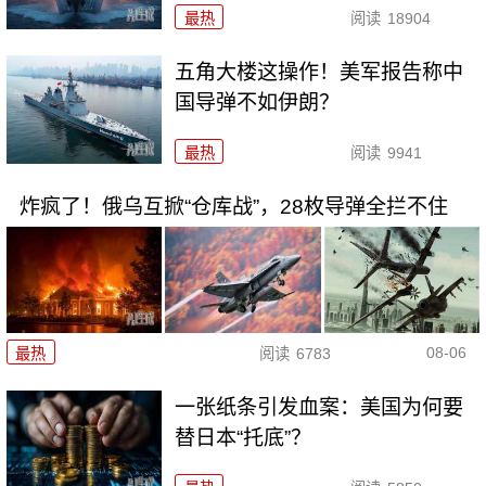
最热
阅读
18904
五角大楼这操作！美军报告称中
国导弹不如伊朗？
最热
阅读
9941
炸疯了！俄乌互掀“仓库战”，28枚导弹全拦不住
08-06
最热
阅读
6783
一张纸条引发血案：美国为何要
替日本“托底”？