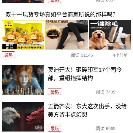
最热
阅读
8097
双十一现货专场真如平台商家所说的那样吗？
最热
阅读
31145
4小时前
莫迪开大！砸碎印军17个司令
部，重组指挥结构
最热
阅读
7499
五箭齐发：东大这次出手，没给
美方留半点幻想
最热
阅读
6069