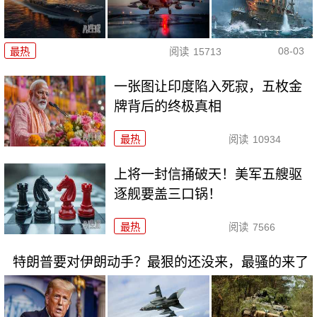
08-03
最热
阅读
15713
一张图让印度陷入死寂，五枚金
牌背后的终极真相
最热
阅读
10934
上将一封信捅破天！美军五艘驱
逐舰要盖三口锅！
最热
阅读
7566
特朗普要对伊朗动手？最狠的还没来，最骚的来了