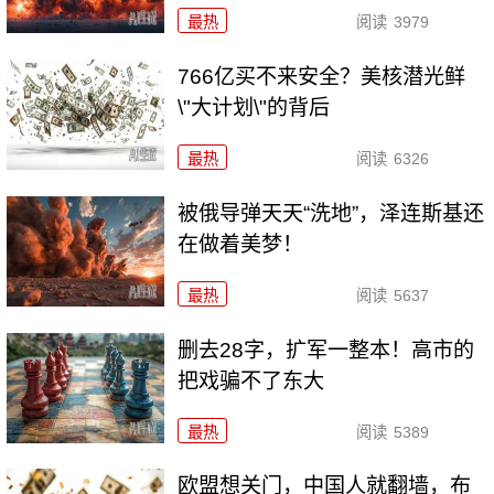
最热
阅读
3979
766亿买不来安全？美核潜光鲜
\"大计划\"的背后
最热
阅读
6326
被俄导弹天天“洗地”，泽连斯基还
在做着美梦！
最热
阅读
5637
删去28字，扩军一整本！高市的
把戏骗不了东大
最热
阅读
5389
欧盟想关门，中国人就翻墙，布