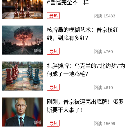
\"警巡完全不一样
最热
阅读
15483
核牌局的模糊艺术：普京核红
线，到底有多红？
最热
阅读
4760
扎胖摊牌：乌克兰的\"北约梦\"为
何成了一地鸡毛？
最热
阅读
4610
刚刚，普京被逼亮出底牌！俄罗
斯要干大事了！
最热
阅读
15699