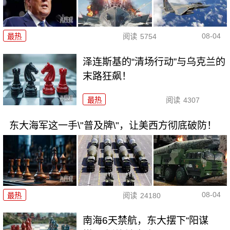
08-04
最热
阅读
5754
泽连斯基的“清场行动”与乌克兰的
末路狂飙！
最热
阅读
4307
东大海军这一手\"普及牌\"，让美西方彻底破防！
08-04
最热
阅读
24180
南海6天禁航，东大摆下“阳谋