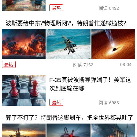
最热
阅读
8492
波斯要给中东\"物理断网\"，特朗普忙递橄榄枝？
08-04
最热
阅读
7162
F-35真被波斯导弹端了！美军这
次到底输在哪
最热
阅读
6985
算了不打了？特朗普这脚刹车，把全世界都晃吐了