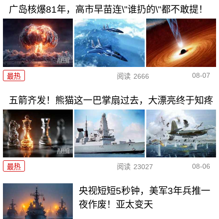
广岛核爆81年，高市早苗连\"谁扔的\"都不敢提！
08-07
最热
阅读
2666
五箭齐发！熊猫这一巴掌扇过去，大漂亮终于知疼
08-06
最热
阅读
23027
央视短短5秒钟，美军3年兵推一
夜作废！亚太变天