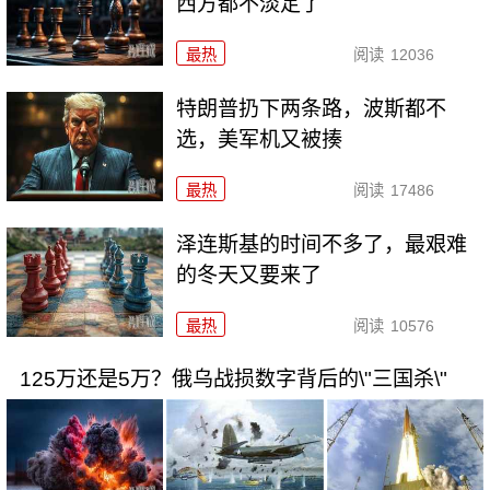
西方都不淡定了
最热
阅读
12036
特朗普扔下两条路，波斯都不
选，美军机又被揍
最热
阅读
17486
泽连斯基的时间不多了，最艰难
的冬天又要来了
最热
阅读
10576
125万还是5万？俄乌战损数字背后的\"三国杀\"