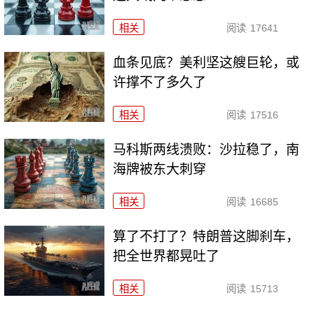
相关
阅读
17641
血条见底？美利坚这艘巨轮，或
许撑不了多久了
相关
阅读
17516
马科斯两线溃败：沙拉稳了，南
海牌被东大刺穿
相关
阅读
16685
算了不打了？特朗普这脚刹车，
把全世界都晃吐了
相关
阅读
15713