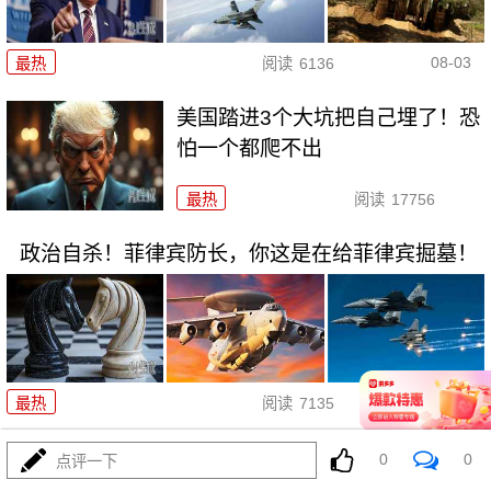
08-03
最热
阅读
6136
美国踏进3个大坑把自己埋了！恐
怕一个都爬不出
最热
阅读
17756
政治自杀！菲律宾防长，你这是在给菲律宾掘墓！
08-03
最热
阅读
7135
特朗普这狼来了连演十遍，伊朗：你猜我信不信？
0
0
点评一下