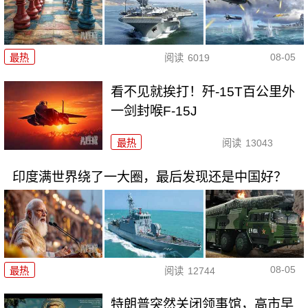
08-05
最热
阅读
6019
看不见就挨打！歼-15T百公里外
一剑封喉F-15J
最热
阅读
13043
印度满世界绕了一大圈，最后发现还是中国好？
08-05
最热
阅读
12744
特朗普突然关闭领事馆，高市早