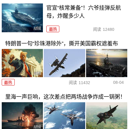
官宣“核常兼备”！六爷挂弹反航
母，炸醒多少人
最热
阅读
12480
特朗普一句“珍珠港除外”，撕开美国霸权遮羞布
08-04
最热
阅读
11432
里海一声巨响，这次差点把两场战争炸成一锅粥！