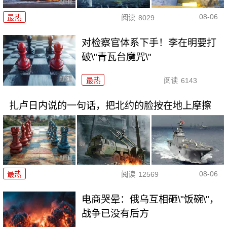
08-06
最热
阅读
8029
对检察官体系下手！李在明要打
破\"青瓦台魔咒\"
最热
阅读
6143
扎卢日内说的一句话，把北约的脸按在地上摩擦
08-06
最热
阅读
12569
电商哭晕：俄乌互相砸\"饭碗\"，
战争已没有后方