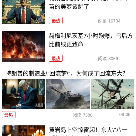
苗的美梦该醒了
最热
阅读
10794
赫梅利尼茨基7小时殉爆，乌后方
比前线更致命
最热
阅读
8069
特朗普的制造业\"回流梦\"，为何成了回流东大？
08-05
最热
阅读
7586
黄岩岛上空惊雷起！东大\"八一