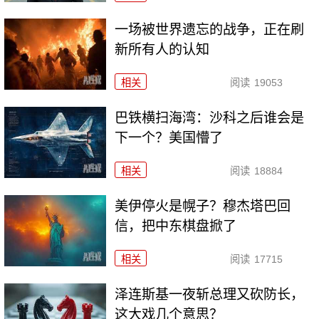
一场被世界遗忘的战争，正在刷
新所有人的认知
相关
阅读
19053
巴铁横扫海湾：沙科之后谁会是
下一个？美国懵了
相关
阅读
18884
美伊停火是幌子？穆杰塔巴回
信，把中东棋盘掀了
相关
阅读
17715
泽连斯基一夜斩总理又砍防长，
这大戏几个意思？