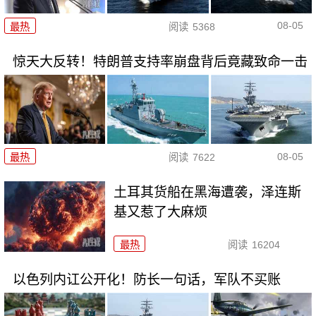
08-05
最热
阅读
5368
惊天大反转！特朗普支持率崩盘背后竟藏致命一击
08-05
最热
阅读
7622
土耳其货船在黑海遭袭，泽连斯
基又惹了大麻烦
最热
阅读
16204
以色列内讧公开化！防长一句话，军队不买账