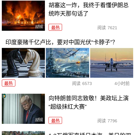
胡塞这一炸，我终于看懂伊朗总
统昨天那句话了
最热
阅读
7621
印度豪赌千亿卢比，要对中国光伏“卡脖子”？
最热
阅读
6573
4小时前
向特朗普同志致敬！美政坛上演
“超级抹红大赛”
最热
阅读
7796