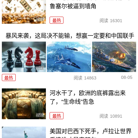
鲁塞尔被逼到墙角
最热
阅读
16301
暴风来袭，这局决不能输，想赢一定要和中国联手
08-05
最热
阅读
14863
河水干了，欧洲的底裤露出来
了，“生命线”告急
最热
阅读
10891
美国对巴西下死手，卢拉让世界