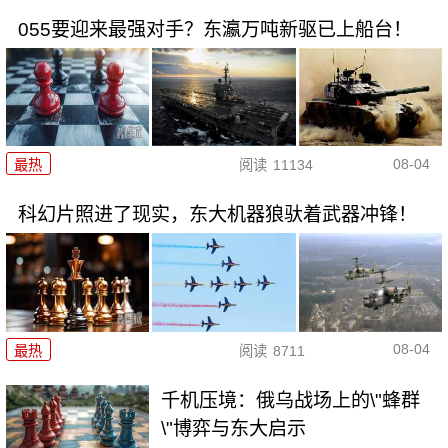
055要迎来最强对手？东瀛万吨新驱已上船台！
08-04
最热
阅读
11134
科幻片照进了现实，东大机器狼驮着武器冲锋！
08-04
最热
阅读
8711
千机压境：俄乌战场上的\"蜂群
\"博弈与东大启示