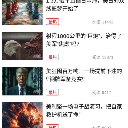
1.3万俄军直插日本海，美日的双
线噩梦开始了
最热
阅读
11402
射程1800公里的“巨炮”，治得了
美军“焦虑”吗？
最热
阅读
13871
美狂囤百万吨：一场提前下注的
\"铜牌军备竞赛\"
最热
阅读
9417
美利坚一场电子战演习，把自家
救护机送了命！