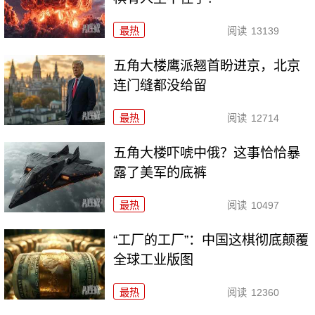
最热
阅读
13139
五角大楼鹰派翘首盼进京，北京
连门缝都没给留
最热
阅读
12714
五角大楼吓唬中俄？这事恰恰暴
露了美军的底裤
最热
阅读
10497
“工厂的工厂”：中国这棋彻底颠覆
全球工业版图
最热
阅读
12360