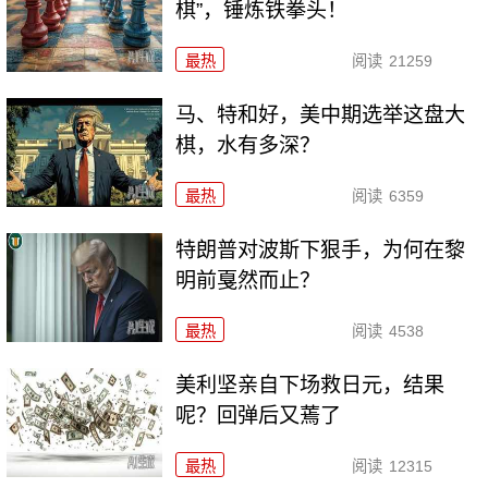
棋”，锤炼铁拳头！
最热
阅读
21259
马、特和好，美中期选举这盘大
棋，水有多深？
最热
阅读
6359
特朗普对波斯下狠手，为何在黎
明前戛然而止？
最热
阅读
4538
美利坚亲自下场救日元，结果
呢？回弹后又蔫了
最热
阅读
12315