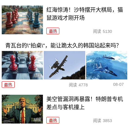
红海惊涛！沙特摆开大棋局，猫
鼠游戏才刚开场
最热
阅读
5130
青瓦台的\"拍桌\"，能让跪太久的韩国站起来吗？
08-07
最热
阅读
4778
美空管漏洞再暴露！特朗普专机
差点与客机撞上
最热
阅读
3853