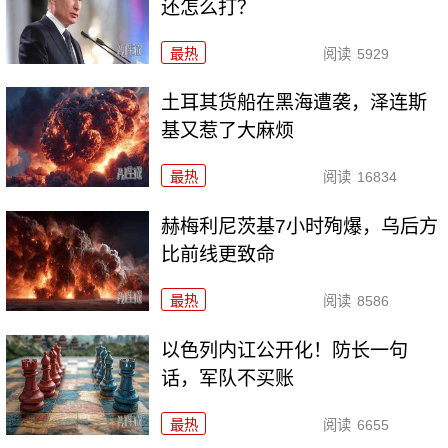
还怎么打？
最热
阅读
5929
土耳其货船在黑海遭袭，泽连斯
基又惹了大麻烦
最热
阅读
16834
赫梅利尼茨基7小时殉爆，乌后方
比前线更致命
最热
阅读
8586
以色列内讧公开化！防长一句
话，军队不买账
最热
阅读
6655