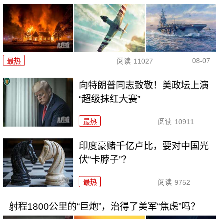
08-07
最热
阅读
11027
向特朗普同志致敬！美政坛上演
“超级抹红大赛”
最热
阅读
10911
印度豪赌千亿卢比，要对中国光
伏“卡脖子”？
最热
阅读
9752
射程1800公里的“巨炮”，治得了美军“焦虑”吗？