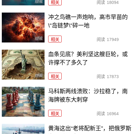
相关
阅读
18094
冲之鸟礁一声炮响，高市早苗的
\"岛链梦\"碎一地
相关
阅读
17949
血条见底？美利坚这艘巨轮，或
许撑不了多久了
相关
阅读
17873
马科斯两线溃败：沙拉稳了，南
海牌被东大刺穿
相关
阅读
16964
黄海这出“老将配新王”，把俄罗斯