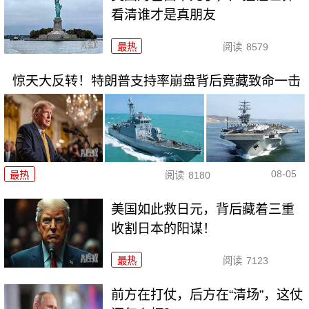
看清谁才是真朋友
最热
阅读
8579
惊天大反转！特朗普支持率崩盘背后竟藏致命一击
08-05
最热
阅读
8180
美国如此救日元，背后藏着三重
收割日本的阳谋！
最热
阅读
7123
前方在打仗，后方在“清场”，这仗