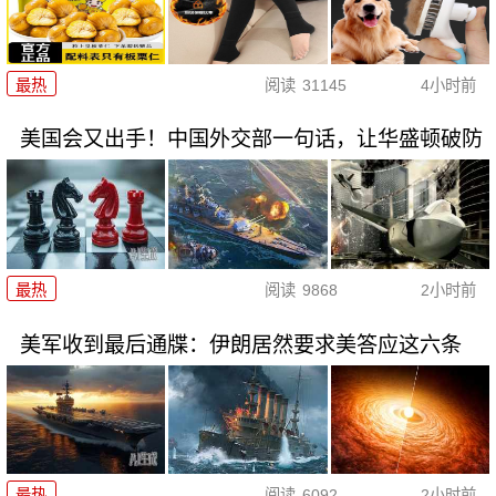
最热
阅读
31145
4小时前
美国会又出手！中国外交部一句话，让华盛顿破防
最热
阅读
9868
2小时前
美军收到最后通牒：伊朗居然要求美答应这六条
最热
阅读
6092
2小时前