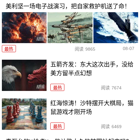
美利坚一场电子战演习，把自家救护机送了命！
08-07
最热
阅读
9865
五箭齐发：东大这次出手，没给
美方留半点幻想
最热
阅读
7674
红海惊涛！沙特摆开大棋局，猫
鼠游戏才刚开场
最热
阅读
6469