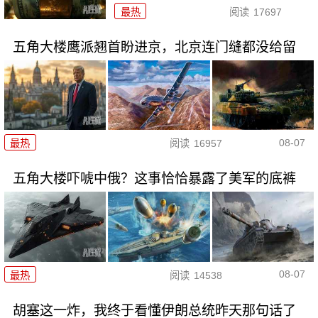
最热
阅读
17697
五角大楼鹰派翘首盼进京，北京连门缝都没给留
08-07
最热
阅读
16957
五角大楼吓唬中俄？这事恰恰暴露了美军的底裤
08-07
最热
阅读
14538
胡塞这一炸，我终于看懂伊朗总统昨天那句话了