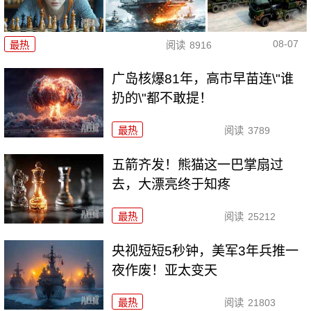
08-07
最热
阅读
8916
广岛核爆81年，高市早苗连\"谁
扔的\"都不敢提！
最热
阅读
3789
五箭齐发！熊猫这一巴掌扇过
去，大漂亮终于知疼
最热
阅读
25212
央视短短5秒钟，美军3年兵推一
夜作废！亚太变天
最热
阅读
21803