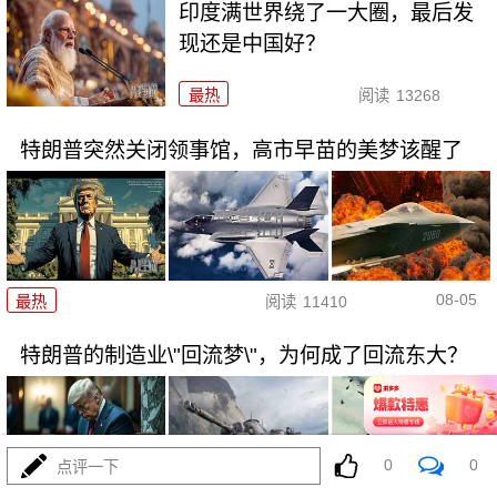
印度满世界绕了一大圈，最后发
现还是中国好？
最热
阅读
13268
特朗普突然关闭领事馆，高市早苗的美梦该醒了
08-05
最热
阅读
11410
特朗普的制造业\"回流梦\"，为何成了回流东大？
0
0
点评一下