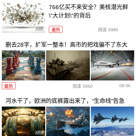
766亿买不来安全？美核潜光鲜
\"大计划\"的背后
最热
阅读
6980
删去28字，扩军一整本！高市的把戏骗不了东大
08-06
最热
阅读
5950
河水干了，欧洲的底裤露出来了，“生命线”告急