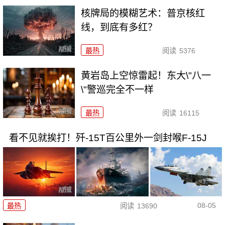
核牌局的模糊艺术：普京核红
线，到底有多红？
最热
阅读
5376
黄岩岛上空惊雷起！东大\"八一
\"警巡完全不一样
最热
阅读
16115
看不见就挨打！歼-15T百公里外一剑封喉F-15J
08-05
最热
阅读
13690