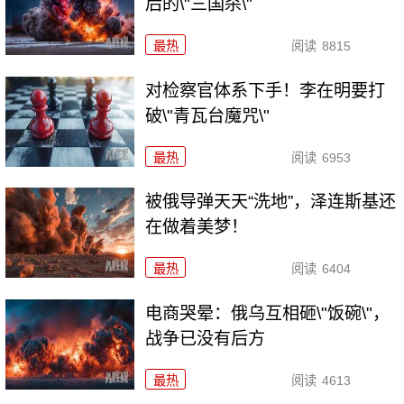
后的\"三国杀\"
最热
阅读
8815
对检察官体系下手！李在明要打
破\"青瓦台魔咒\"
最热
阅读
6953
被俄导弹天天“洗地”，泽连斯基还
在做着美梦！
最热
阅读
6404
电商哭晕：俄乌互相砸\"饭碗\"，
战争已没有后方
最热
阅读
4613