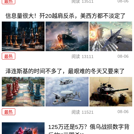
08-06
最热
阅读
13511
信息量很大！歼20越肩反杀，美西方都不淡定了
08-06
最热
阅读
13111
泽连斯基的时间不多了，最艰难的冬天又要来了
08-06
最热
阅读
11521
125万还是5万？俄乌战损数字背