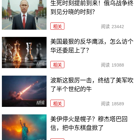
生死时刻提前到来！俄乌战争终
到见分晓的时刻？
相关
阅读
23442
美国最狠的反华鹰派，怎么访个
华还委屈上了？
相关
阅读
19388
波斯这狠厉一击，终结了美军吹
了半个世纪的牛
相关
阅读
18589
美伊停火是幌子？穆杰塔巴回
信，把中东棋盘掀了