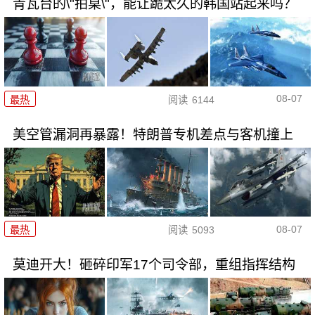
青瓦台的\"拍桌\"，能让跪太久的韩国站起来吗？
08-07
最热
阅读
6144
美空管漏洞再暴露！特朗普专机差点与客机撞上
08-07
最热
阅读
5093
莫迪开大！砸碎印军17个司令部，重组指挥结构