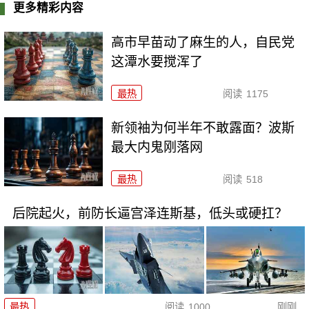
更多精彩内容
高市早苗动了麻生的人，自民党
这潭水要搅浑了
最热
阅读
1175
新领袖为何半年不敢露面？波斯
最大内鬼刚落网
最热
阅读
518
后院起火，前防长逼宫泽连斯基，低头或硬扛？
最热
阅读
1000
刚刚