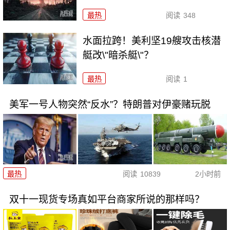
最热
阅读
348
水面拉跨！美利坚19艘攻击核潜
艇改\"暗杀艇\"？
最热
阅读
1
美军一号人物突然“反水”？特朗普对伊豪赌玩脱
最热
阅读
10839
2小时前
双十一现货专场真如平台商家所说的那样吗？