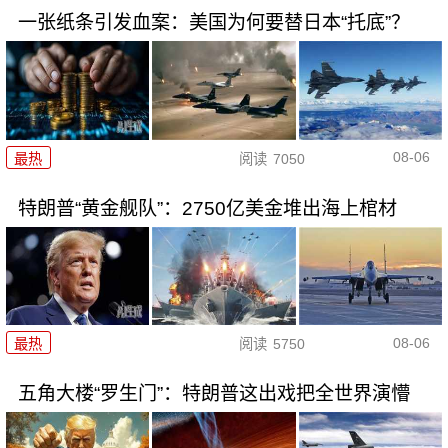
一张纸条引发血案：美国为何要替日本“托底”？
08-06
最热
阅读
7050
特朗普“黄金舰队”：2750亿美金堆出海上棺材
08-06
最热
阅读
5750
五角大楼“罗生门”：特朗普这出戏把全世界演懵