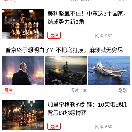
美利坚靠不住！中东这3个国家，
结成势力新3角
最热
阅读
967
普京终于想明白了？不把乌打废，麻烦就无穷尽
最热
阅读
430
刚刚
加里宁格勒的剑锋：10架俄战机
背后的地缘博弈
最热
阅读
660