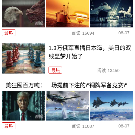
08-07
最热
阅读
15694
1.3万俄军直插日本海，美日的双
线噩梦开始了
最热
阅读
13450
美狂囤百万吨：一场提前下注的\"铜牌军备竞赛\"
08-07
最热
阅读
11087