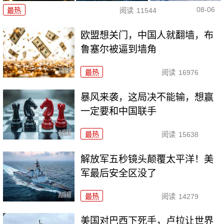
08-06
最热
阅读
11544
欧盟想关门，中国人就翻墙，布
鲁塞尔被逼到墙角
最热
阅读
16976
暴风来袭，这局决不能输，想赢
一定要和中国联手
最热
阅读
15638
解放军五秒镜头颠覆太平洋！美
军最后安全区没了
最热
阅读
14279
美国对巴西下死手，卢拉让世界