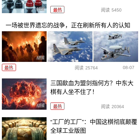
最热
阅读
5450
一场被世界遗忘的战争，正在刷新所有人的认知
08-07
最热
阅读
25764
三国歃血为盟剑指何方？中东大
棋有人坐不住了！
最热
阅读
20364
“工厂的工厂”：中国这棋彻底颠覆
全球工业版图