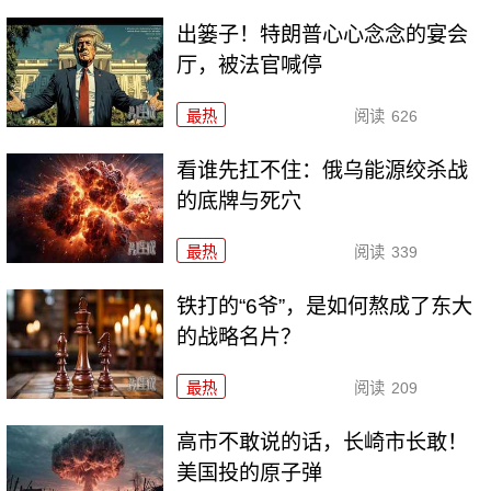
出篓子！特朗普心心念念的宴会
厅，被法官喊停
最热
阅读
626
看谁先扛不住：俄乌能源绞杀战
的底牌与死穴
最热
阅读
339
铁打的“6爷”，是如何熬成了东大
的战略名片？
最热
阅读
209
高市不敢说的话，长崎市长敢！
美国投的原子弹