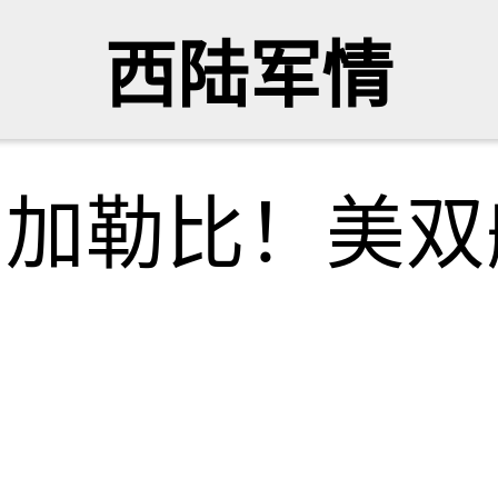
西陆军情
向加勒比！美