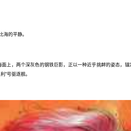
勒比海的平静。
海面上，两个深灰色的钢铁巨影，正以一种近乎挑衅的姿态，锚定
利”号驱逐舰。