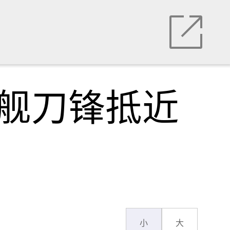
双舰刀锋抵近
小
大