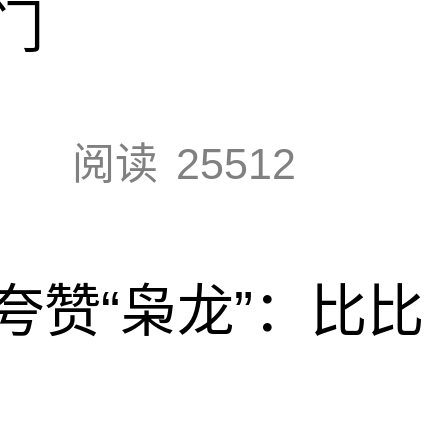
门
阅读
25512
夸赞“枭龙”：比比