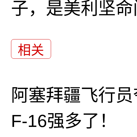
子，是美利坚命
相关
阿塞拜疆飞行员
F-16强多了！