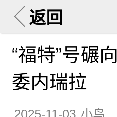
返回
“福特”号碾
委内瑞拉
2025-11-03
小鸟