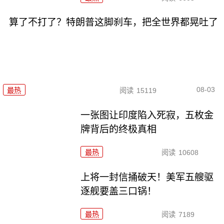
算了不打了？特朗普这脚刹车，把全世界都晃吐了
08-03
最热
阅读
15119
一张图让印度陷入死寂，五枚金
牌背后的终极真相
最热
阅读
10608
上将一封信捅破天！美军五艘驱
逐舰要盖三口锅！
最热
阅读
7189