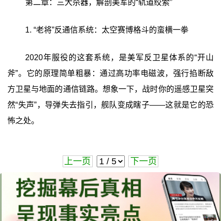
第二章：三大杀器，解剖美军的“轨道绞索”
1. “老将”反通信系统：太空赛博格斗的蛮横一拳
2020年服役的这套系统，是美军反卫星体系的“开山
斧”。它的原理简单粗暴：通过高功率电磁波，强行掐断敌
方卫星与地面的通信链路。想象一下，战时你的遥感卫星突
然“失声”，导弹失去指引，舰队变成瞎子——这就是它的恐
怖之处。
上一页
下一页