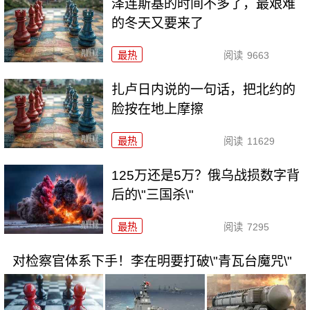
泽连斯基的时间不多了，最艰难
的冬天又要来了
最热
阅读
9663
扎卢日内说的一句话，把北约的
脸按在地上摩擦
最热
阅读
11629
125万还是5万？俄乌战损数字背
后的\"三国杀\"
最热
阅读
7295
对检察官体系下手！李在明要打破\"青瓦台魔咒\"