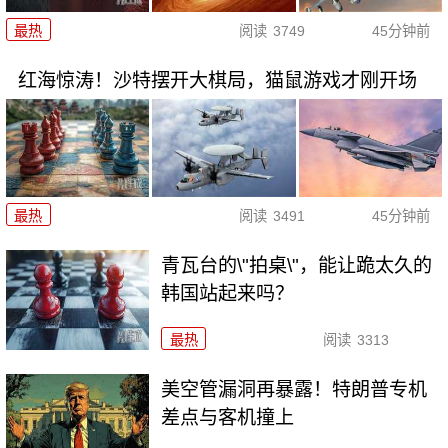
最热
阅读
3749
45分钟前
红海惊涛！沙特摆开大棋局，猫鼠游戏才刚开场
最热
阅读
3491
45分钟前
青瓦台的\"拍桌\"，能让跪太久的
韩国站起来吗？
最热
阅读
3313
美空管漏洞再暴露！特朗普专机
差点与客机撞上