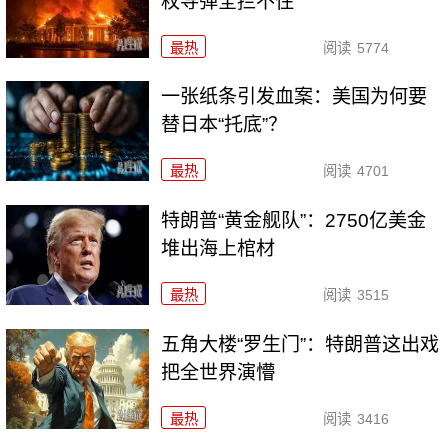
枚导弹全拦不住
最热
阅读
5774
一张纸条引发血案：美国为何要
替日本“托底”？
最热
阅读
4701
特朗普“黄金舰队”：2750亿美金
堆出海上棺材
最热
阅读
3515
五角大楼“罗生门”：特朗普这出戏
把全世界演懵
最热
阅读
3416