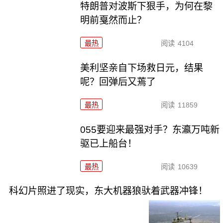
特朗普对波斯下狠手，为何在黎
明前戛然而止？
最热
阅读
4104
美利坚亲自下场救日元，结果
呢？回弹后又蔫了
最热
阅读
11859
055要迎来最强对手？东瀛万吨新
驱已上船台！
最热
阅读
10639
科幻片照进了现实，东大机器狼驮着武器冲锋！