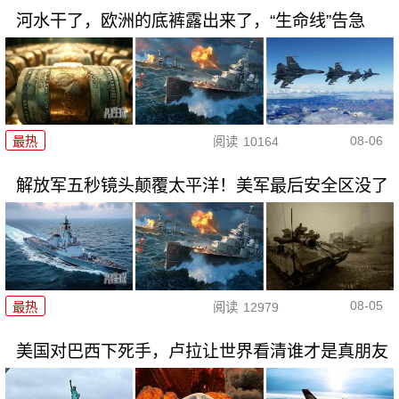
河水干了，欧洲的底裤露出来了，“生命线”告急
08-06
最热
阅读
10164
解放军五秒镜头颠覆太平洋！美军最后安全区没了
08-05
最热
阅读
12979
美国对巴西下死手，卢拉让世界看清谁才是真朋友