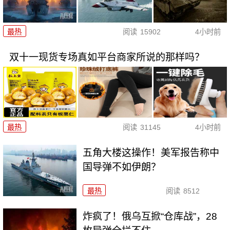
最热
阅读
15902
4小时前
双十一现货专场真如平台商家所说的那样吗？
最热
阅读
31145
4小时前
五角大楼这操作！美军报告称中
国导弹不如伊朗？
最热
阅读
8512
炸疯了！俄乌互掀“仓库战”，28