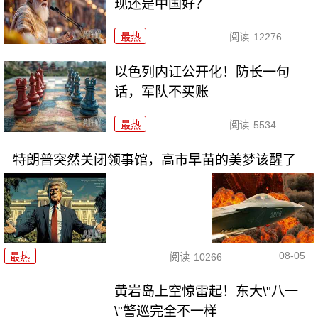
现还是中国好？
最热
阅读
12276
以色列内讧公开化！防长一句
话，军队不买账
最热
阅读
5534
特朗普突然关闭领事馆，高市早苗的美梦该醒了
08-05
最热
阅读
10266
黄岩岛上空惊雷起！东大\"八一
\"警巡完全不一样