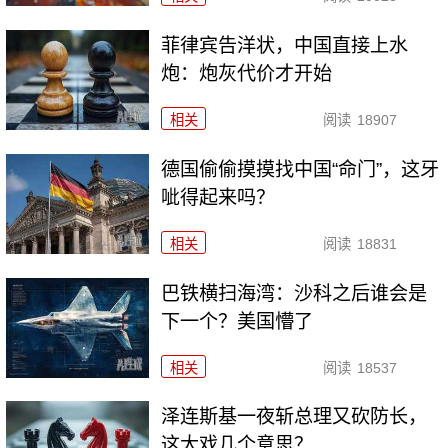
菲律宾告洋状，中国直接上水
炮：炮灰代价才开始
相关
阅读
18907
德国偷偷摸摸找中国“命门”，这牙
呲得起来吗？
相关
阅读
18831
巴铁横扫海湾：沙科之后谁会是
下一个？美国懵了
相关
阅读
18537
泽连斯基一夜斩总理又砍防长，
这大戏几个意思？