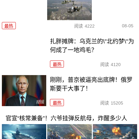
08-05
最热
阅读
4222
扎胖摊牌：乌克兰的\"北约梦\"为
何成了一地鸡毛？
最热
阅读
4120
刚刚，普京被逼亮出底牌！俄罗
斯要干大事了！
最热
阅读
15205
官宣“核常兼备”！六爷挂弹反航母，炸醒多少人