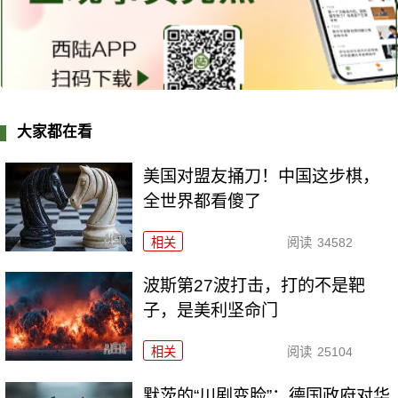
大家都在看
美国对盟友捅刀！中国这步棋，
全世界都看傻了
相关
阅读
34582
波斯第27波打击，打的不是靶
子，是美利坚命门
相关
阅读
25104
默茨的“川剧变脸”：德国政府对华