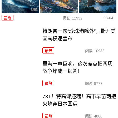
08-04
最热
阅读
11932
特朗普一句“珍珠港除外”，撕开美
国霸权遮羞布
最热
阅读
10935
里海一声巨响，这次差点把两场
战争炸成一锅粥！
最热
阅读
8777
731！特高课还魂！高市早苗两把
火烧穿日本国运
最热
阅读
4868