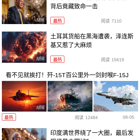
背后竟藏致命一击
最热
阅读
7110
土耳其货船在黑海遭袭，泽连斯
基又惹了大麻烦
最热
阅读
15619
看不见就挨打！歼-15T百公里外一剑封喉F-15J
08-05
最热
阅读
12484
印度满世界绕了一大圈，最后发