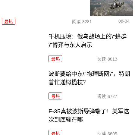
08-04
最热
阅读
8281
千机压境：俄乌战场上的\"蜂群
\"博弈与东大启示
最热
阅读
8013
波斯要给中东\"物理断网\"，特朗
普忙递橄榄枝？
最热
阅读
6727
F-35真被波斯导弹端了！美军这
次到底输在哪
最热
阅读
6605