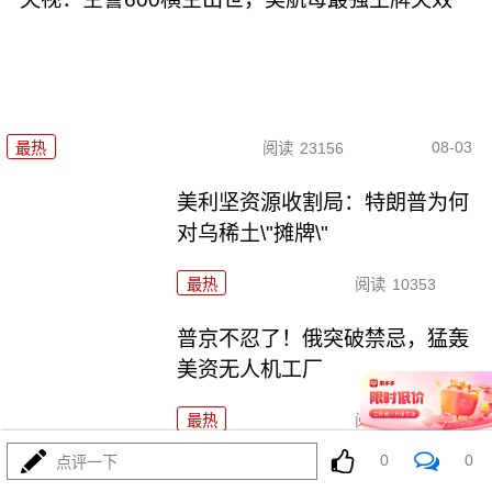
08-03
最热
阅读
23156
美利坚资源收割局：特朗普为何
对乌稀土\"摊牌\"
最热
阅读
10353
普京不忍了！俄突破禁忌，猛轰
美资无人机工厂
最热
阅读
8801
0
0
点评一下
吞金巨兽折翼加州：美利坚军工\"里外掏空\"困局