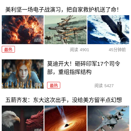
美利坚一场电子战演习，把自家救护机送了命！
最热
阅读
4901
45分钟前
莫迪开大！砸碎印军17个司令
部，重组指挥结构
最热
阅读
5427
五箭齐发：东大这次出手，没给美方留半点幻想