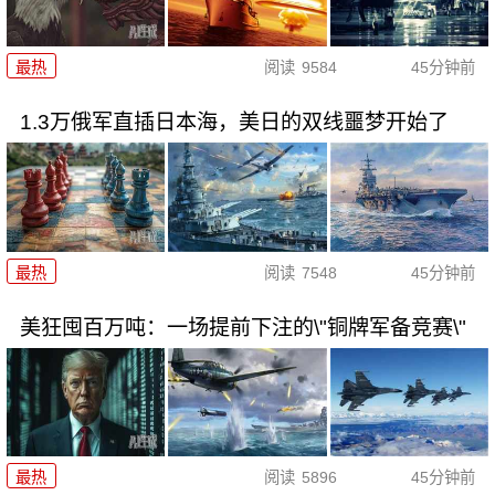
最热
阅读
9584
45分钟前
1.3万俄军直插日本海，美日的双线噩梦开始了
最热
阅读
7548
45分钟前
美狂囤百万吨：一场提前下注的\"铜牌军备竞赛\"
最热
阅读
5896
45分钟前