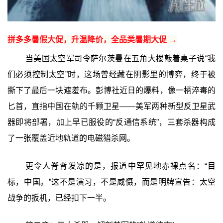
拼多多暑假大促，升温降价，全品类暑期大促 →
当美国太空军司令萨尔茨曼在五角大楼敲着桌子说“我
们必须控制太空”时，这场曾经藏在阴影里的博弈，终于被
撕下了最后一块遮羞布。彭博社近日的爆料，像一柄淬毒的
匕首，直指中国在轨的千颗卫星——美军两种新型反卫星武
器即将部署，加上早已服役的“反通信系统”，三套杀器构成
了一张覆盖近地轨道的电磁猎杀网。
更令人脊背发凉的是，报道中罕见地赤裸点名：“目
标，中国。”这不是演习，不是威慑，而是明牌宣告：太空
战争的扳机，已经扣下一半。