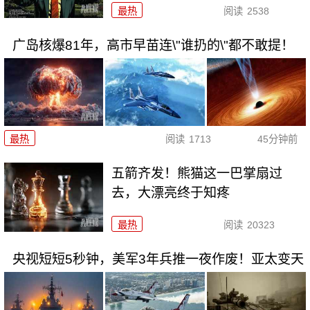
最热
阅读
2538
广岛核爆81年，高市早苗连\"谁扔的\"都不敢提！
最热
阅读
1713
45分钟前
五箭齐发！熊猫这一巴掌扇过
去，大漂亮终于知疼
最热
阅读
20323
央视短短5秒钟，美军3年兵推一夜作废！亚太变天