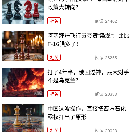
政策大转向？
相关
阅读
24402
阿塞拜疆飞行员夸赞“枭龙”：比比
F-16强多了！
相关
阅读
23255
打了4年半，俄回过神，最大对手
不是乌克兰？
相关
阅读
20383
中国这波操作，直接把西方石化
霸权打出了原形
相关
阅读
20028