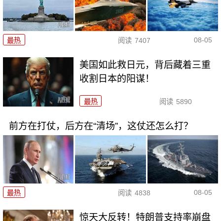
08-05
最热
阅读
7407
美国如此救日元，背后藏着三重
收割日本的阳谋！
最热
阅读
5890
前方在打仗，后方在“清场”，这仗还怎么打？
08-05
最热
阅读
4838
惊天大反转！特朗普支持率崩盘