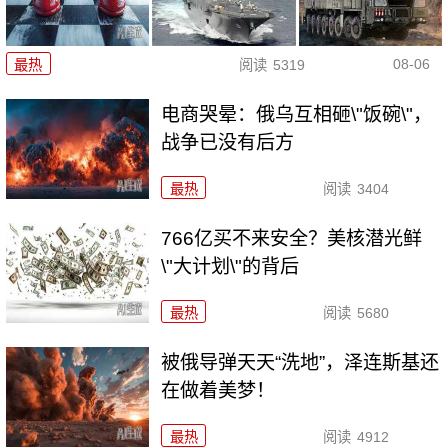
08-06
最热
阅读
5319
电商哭晕：俄乌互相砸\"饭碗\"，
战争已没有后方
最热
阅读
3404
766亿买不来安全？美核潜光鲜
\"大计划\"的背后
最热
阅读
5680
被俄导弹天天“洗地”，泽连斯基还
在做着美梦！
最热
阅读
4912