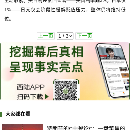
主动收紧。美日利差依旧显著——美国利率超3%，日本仅
1%——日元仅会阶段性缓解贬值压力，整体仍将维持低
位。
上一页
下一页
大家都在看
特朗普的\"中餐论\"：一盘菜里的