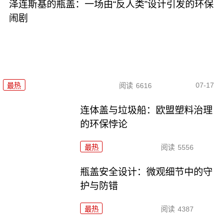
泽连斯基的瓶盖：一场由“反人类”设计引发的环保
闹剧
07-17
最热
阅读
6616
连体盖与垃圾船：欧盟塑料治理
的环保悖论
最热
阅读
5556
瓶盖安全设计：微观细节中的守
护与防错
最热
阅读
4387