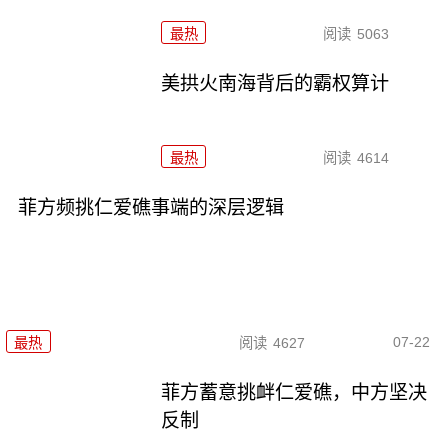
最热
阅读
5063
美拱火南海背后的霸权算计
最热
阅读
4614
菲方频挑仁爱礁事端的深层逻辑
07-22
最热
阅读
4627
菲方蓄意挑衅仁爱礁，中方坚决
反制