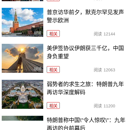
普京访华前夕，默克尔罕见发声
警示欧洲
相关
阅读
12144
美伊签协议伊朗获三千亿，中国
身负重望
相关
阅读
12063
弱势者的求生之旅：特朗普九年
再访华深度解码
相关
阅读
11200
特朗普称中国\"令人惊叹\"：九年
再访的台前幕后