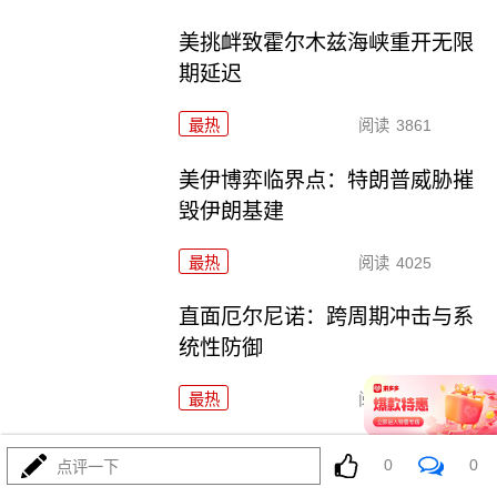
美挑衅致霍尔木兹海峡重开无限
期延迟
最热
阅读
3861
美伊博弈临界点：特朗普威胁摧
毁伊朗基建
最热
阅读
4025
直面厄尔尼诺：跨周期冲击与系
统性防御
最热
阅读
4738
厄尔尼诺：全球生态系统的多米
0
0
点评一下
诺骨牌