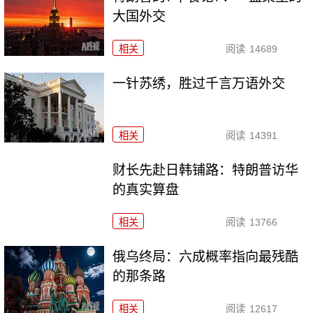
大国外交
相关
阅读
14689
一针苏绣，胜过千言万语外交
相关
阅读
14391
财长先赴日韩铺路：特朗普访华
的真实算盘
相关
阅读
13766
俄乌终局：六成概率指向最残酷
的那条路
相关
阅读
12617