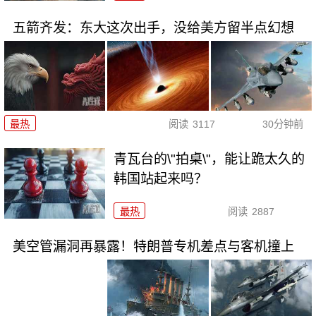
五箭齐发：东大这次出手，没给美方留半点幻想
最热
阅读
3117
30分钟前
青瓦台的\"拍桌\"，能让跪太久的
韩国站起来吗？
最热
阅读
2887
美空管漏洞再暴露！特朗普专机差点与客机撞上