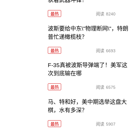
驮着武器冲锋！
最热
阅读
8240
波斯要给中东\"物理断网\"，特朗
普忙递橄榄枝？
最热
阅读
6693
F-35真被波斯导弹端了！美军这
次到底输在哪
最热
阅读
6575
马、特和好，美中期选举这盘大
棋，水有多深？
最热
阅读
5907