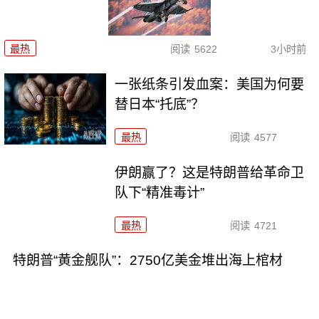
最热
阅读
5622
3小时前
一张纸条引发血案：美国为何要
替日本“托底”？
最热
阅读
4577
伊朗赢了？这是特朗普给革命卫
队下“精准毒计”
最热
阅读
4721
特朗普“黄金舰队”：2750亿美金堆出海上棺材