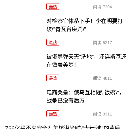
最热
阅读
7204
对检察官体系下手！李在明要打
破\"青瓦台魔咒\"
最热
阅读
5217
被俄导弹天天“洗地”，泽连斯基还
在做着美梦！
最热
阅读
4811
电商哭晕：俄乌互相砸\"饭碗\"，
战争已没有后方
最热
阅读
3311
766亿买不来安全？美核潜光鲜\"大计划\"的背后