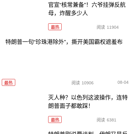
官宣“核常兼备”！六爷挂弹反航
母，炸醒多少人
最热
阅读
11904
特朗普一句“珍珠港除外”，撕开美国霸权遮羞布
08-04
最热
阅读
10906
灭人种？以色列这波操作，连特
朗普面子都敢踩！
最热
阅读
6381