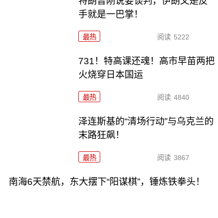
特朗普刚说要谈判，伊朗又是反
手就是一巴掌！
最热
阅读
5222
731！特高课还魂！高市早苗两把
火烧穿日本国运
最热
阅读
4840
泽连斯基的“清场行动”与乌克兰的
末路狂飙！
最热
阅读
3867
南海6天禁航，东大摆下“阳谋棋”，锤炼铁拳头！