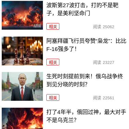
波斯第27波打击，打的不是靶
子，是美利坚命门
相关
阅读
25062
阿塞拜疆飞行员夸赞“枭龙”：比比
F-16强多了！
相关
阅读
23227
生死时刻提前到来！俄乌战争终
到见分晓的时刻？
相关
阅读
22561
打了4年半，俄回过神，最大对手
不是乌克兰？