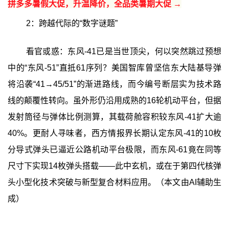
拼多多暑假大促，升温降价，全品类暑期大促 →
2：跨越代际的“数字谜题”
看官或惑：东风-41已是当世顶尖，何以突然跳过预想
中的“东风-51”直抵61序列？美国智库曾坚信东大陆基导弹
将沿袭“41→45/51”的渐进路线，而今编号断层实为技术路
线的颠覆性转向。虽外形仍沿用成熟的16轮机动平台，但据
发射筒径与弹体比例测算，其载荷舱容积较东风-41扩大逾
40%。更耐人寻味者，西方情报界长期认定东风-41的10枚
分导式弹头已逼近公路机动平台极限，而东风-61竟在同等
尺寸下实现14枚弹头搭载——此中玄机，或在于第四代核弹
头小型化技术突破与新型复合材料应用。（本文由AI辅助生
成）