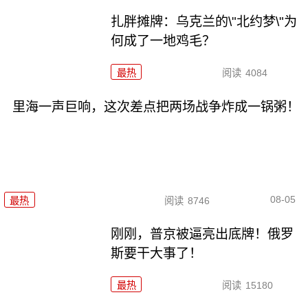
扎胖摊牌：乌克兰的\"北约梦\"为
何成了一地鸡毛？
最热
阅读
4084
里海一声巨响，这次差点把两场战争炸成一锅粥！
08-05
最热
阅读
8746
刚刚，普京被逼亮出底牌！俄罗
斯要干大事了！
最热
阅读
15180