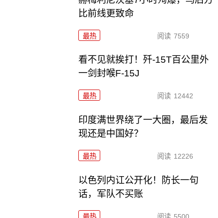
比前线更致命
最热
阅读
7559
看不见就挨打！歼-15T百公里外
一剑封喉F-15J
最热
阅读
12442
印度满世界绕了一大圈，最后发
现还是中国好？
最热
阅读
12226
以色列内讧公开化！防长一句
话，军队不买账
最热
阅读
5500