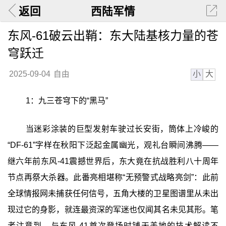
返回
西陆军情
东风-61破云出鞘：东大陆基核力量的苍
穹跃迁
小
大
2025-09-04
自由
1：九三苍穹下的“黑马”
当迷彩涂装的巨型发射车驶过长安街，筒体上冷峻的
“DF-61”字样在秋阳下泛起金属幽光，观礼台瞬间沸腾——
继六年前东风-41震撼世界后，东大竟在抗战胜利八十周年
节点再祭大杀器。此番亮相堪称“无预警式战略亮剑”：此前
全球情报网未捕获任何信号，五角大楼的卫星图谱里从未出
现过它的身影，就连最资深的军迷也仅闻其名未见其形。笔
者注意到，与东风-41首次登场时铺天盖地的技术解读不