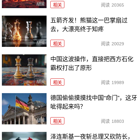
相关
阅读
20365
五箭齐发！熊猫这一巴掌扇过
去，大漂亮终于知疼
相关
阅读
20029
中国这波操作，直接把西方石化
霸权打出了原形
相关
阅读
19989
德国偷偷摸摸找中国“命门”，这牙
呲得起来吗？
相关
阅读
18803
泽连斯基一夜斩总理又砍防长，