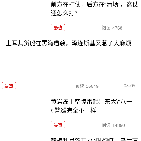
前方在打仗，后方在“清场”，这仗
还怎么打？
最热
阅读
4768
土耳其货船在黑海遭袭，泽连斯基又惹了大麻烦
08-05
最热
阅读
15549
黄岩岛上空惊雷起！东大\"八一
\"警巡完全不一样
最热
阅读
14850
赫梅利尼茨基7小时殉爆，乌后方