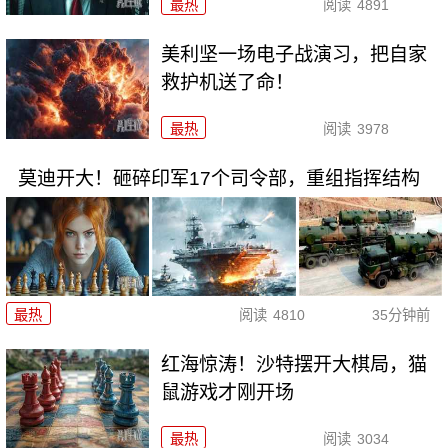
最热
阅读
4891
美利坚一场电子战演习，把自家
救护机送了命！
最热
阅读
3978
莫迪开大！砸碎印军17个司令部，重组指挥结构
最热
阅读
4810
35分钟前
红海惊涛！沙特摆开大棋局，猫
鼠游戏才刚开场
最热
阅读
3034