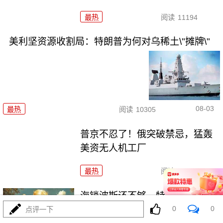
最热
阅读
11194
美利坚资源收割局：特朗普为何对乌稀土\"摊牌\"
08-03
最热
阅读
10305
普京不忍了！俄突破禁忌，猛轰
美资无人机工厂
最热
阅读
8759
海锁波斯还不够，特朗普又生毒
计，陆地也要封
0
0
点评一下