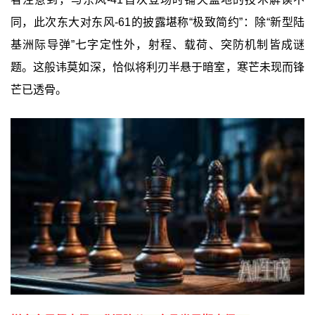
同，此次东大对东风-61的披露堪称“极致简约”：除“新型陆
基洲际导弹”七字定性外，射程、载荷、突防机制皆成谜
题。这般讳莫如深，恰似将利刃半悬于暗室，寒芒未现而锋
芒已透骨。