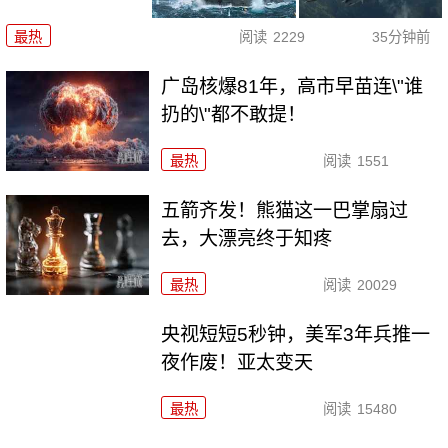
最热
阅读
2229
35分钟前
广岛核爆81年，高市早苗连\"谁
扔的\"都不敢提！
最热
阅读
1551
五箭齐发！熊猫这一巴掌扇过
去，大漂亮终于知疼
最热
阅读
20029
央视短短5秒钟，美军3年兵推一
夜作废！亚太变天
最热
阅读
15480