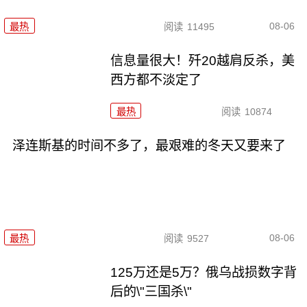
08-06
最热
阅读
11495
信息量很大！歼20越肩反杀，美
西方都不淡定了
最热
阅读
10874
泽连斯基的时间不多了，最艰难的冬天又要来了
08-06
最热
阅读
9527
125万还是5万？俄乌战损数字背
后的\"三国杀\"