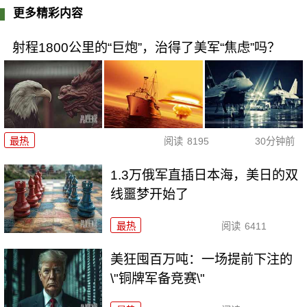
更多精彩内容
射程1800公里的“巨炮”，治得了美军“焦虑”吗？
最热
阅读
8195
30分钟前
1.3万俄军直插日本海，美日的双
线噩梦开始了
最热
阅读
6411
美狂囤百万吨：一场提前下注的
\"铜牌军备竞赛\"