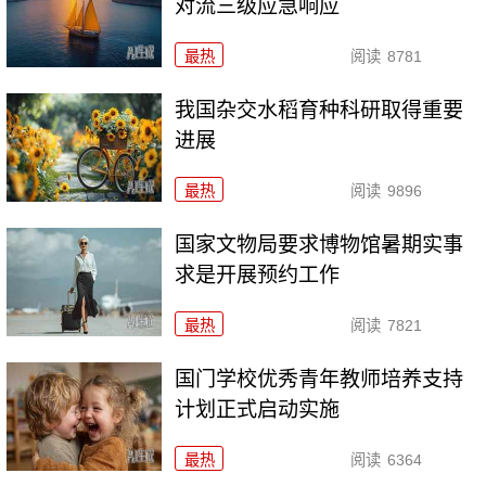
对流三级应急响应
最热
阅读
8781
我国杂交水稻育种科研取得重要
进展
最热
阅读
9896
国家文物局要求博物馆暑期实事
求是开展预约工作
最热
阅读
7821
国门学校优秀青年教师培养支持
计划正式启动实施
最热
阅读
6364