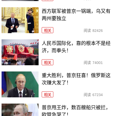
西方联军被普京一锅端，乌又有
两州要独立
相关
阅读
82426
人民币国际化，靠的根本不是经
济，而拳头！
相关
阅读
74001
重大胜利，普京狂喜！俄罗斯这
次赚大发了！
相关
阅读
67234
普京甩王炸，数百艘船只被拦，
欧盟急哭了！