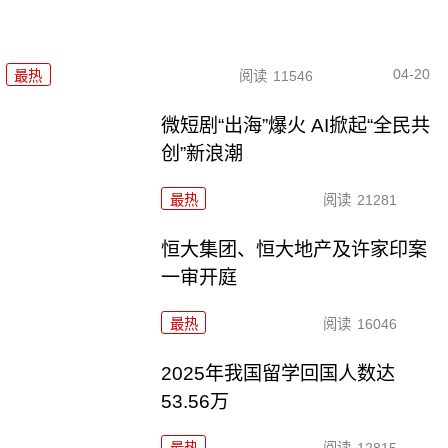
04-20
最热
阅读
11546
微短剧“出海”爆火 AI掀起“全民共
创”新浪潮
最热
阅读
21281
恒大集团、恒大地产及许家印案
一审开庭
最热
阅读
16046
2025年我国留学回国人数达
53.56万
最热
阅读
12815