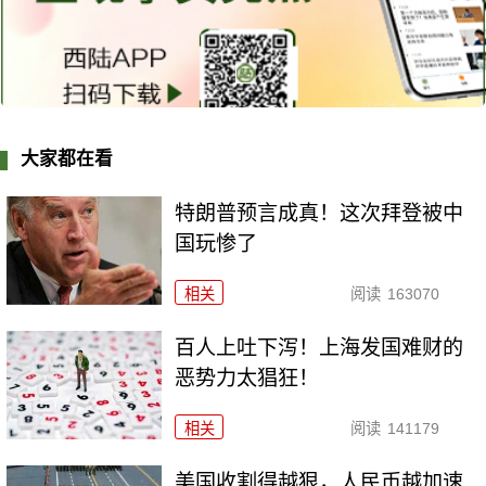
大家都在看
特朗普预言成真！这次拜登被中
国玩惨了
相关
阅读
163070
百人上吐下泻！上海发国难财的
恶势力太猖狂！
相关
阅读
141179
美国收割得越狠，人民币越加速