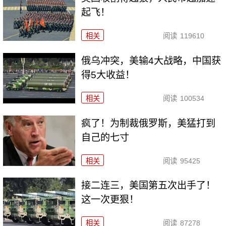
起飞！
相关
阅读
119610
俄乌冲突，美输4大战略，中国获
得5大收益！
相关
阅读
100534
疯了！为制裁俄罗斯，美猛打到
自己的七寸
相关
阅读
95425
接二连三，美国第五次出手了！
这一次更狠！
相关
阅读
87278