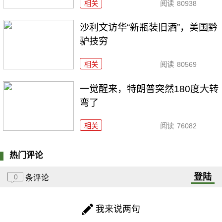
相关
阅读
80938
沙利文访华“新瓶装旧酒”，美国黔
驴技穷
相关
阅读
80569
一觉醒来，特朗普突然180度大转
弯了
相关
阅读
76082
热门评论
登陆
0
条评论
我来说两句