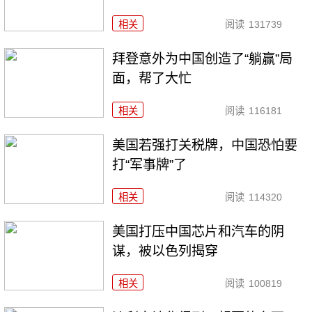
相关
阅读
131739
拜登意外为中国创造了“躺赢”局
面，帮了大忙
相关
阅读
116181
美国若强打关税牌，中国恐怕要
打“军事牌”了
相关
阅读
114320
美国打压中国芯片和汽车的阴
谋，被以色列揭穿
相关
阅读
100819