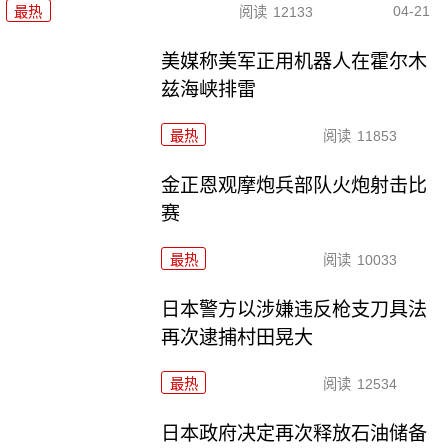
04-21
最热
阅读
12133
美媒称美军正用机器人在霍尔木
兹海峡排雷
最热
阅读
11853
金正恩观摩炮兵部队火炮射击比
赛
最热
阅读
10033
日本警方以涉嫌违反枪支刀具法
再次逮捕村田晃大
最热
阅读
12534
日本政府决定再次释放石油储备