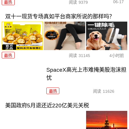
06-17
最热
阅读
9379
双十一现货专场真如平台商家所说的那样吗？
最热
阅读
31145
4小时前
SpaceX高光上市难掩美股泡沫担
忧
最热
阅读
11626
美国政府5月退还近220亿美元关税