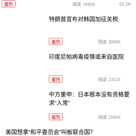
01-28
最热
阅读
16926
特朗普宣布对韩国加征关税
最热
阅读
20965
印度尼帕病毒疫情或来自医院
最热
阅读
23215
中方重申：日本根本没有资格要
求“入常”
最热
阅读
25843
美国想拿“和平委员会”叫板联合国？