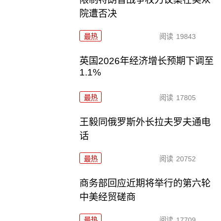
院遭否决
最热
阅读
19843
英国2026年经济增长预期下调至
1.1%
最热
阅读
17805
王毅同俄罗斯外长拉夫罗夫通电
话
最热
阅读
20752
商务部回应近期将举行的第六轮
中美经贸磋商
最热
阅读
17709