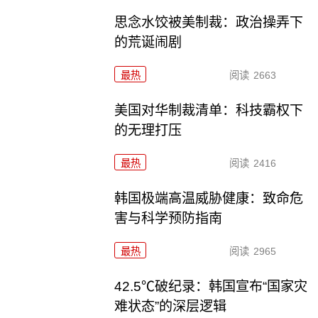
思念水饺被美制裁：政治操弄下
的荒诞闹剧
最热
阅读
2663
美国对华制裁清单：科技霸权下
的无理打压
最热
阅读
2416
韩国极端高温威胁健康：致命危
害与科学预防指南
最热
阅读
2965
42.5℃破纪录：韩国宣布“国家灾
难状态”的深层逻辑