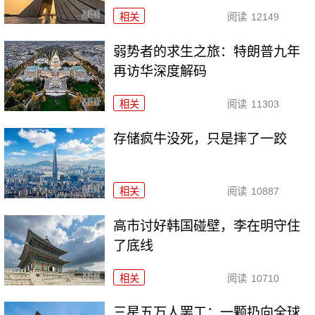
相关
阅读
12149
弱势者的求生之旅：特朗普九年
再访华深度解码
相关
阅读
11303
存储疯牛没死，只是摔了一跤
相关
阅读
10887
高市讨好韩国碰壁，李在明守住
了底线
相关
阅读
10710
三星五万人罢工：一颗扔向全球