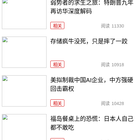
弱势者的求生之旅：特朗普九年
再访华深度解码
相关
阅读
11330
存储疯牛没死，只是摔了一跤
相关
阅读
10918
美拟制裁中国AI企业，中方强硬
回击霸权
相关
阅读
10428
福岛餐桌上的恐慌：日本人自己
都不敢吃