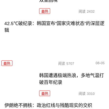
双重困境
最热
阅读
2432
42.5℃破纪录：韩国宣布“国家灾难状态”的深层逻
辑
08-05
最热
阅读
5707
韩国遭遇极端热浪，多地气温打
破百年纪录
最热
阅读
3310
伊朗绝不拥核：政治红线与残酷现实的交织