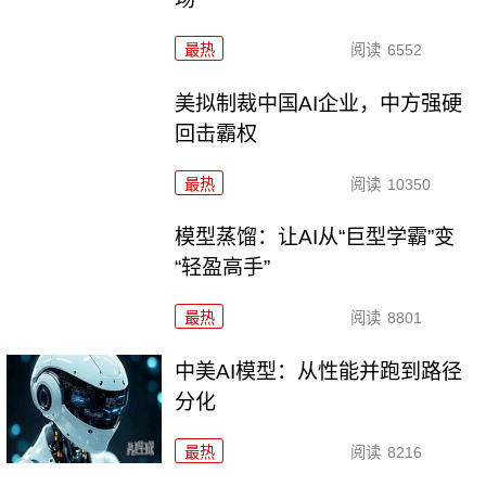
最热
阅读
6552
美拟制裁中国AI企业，中方强硬
回击霸权
最热
阅读
10350
模型蒸馏：让AI从“巨型学霸”变
“轻盈高手”
最热
阅读
8801
中美AI模型：从性能并跑到路径
分化
最热
阅读
8216