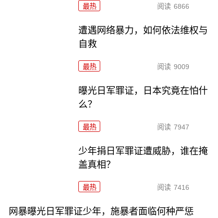
最热
阅读
6866
遭遇网络暴力，如何依法维权与
自救
最热
阅读
9009
曝光日军罪证，日本究竟在怕什
么？
最热
阅读
7947
少年捐日军罪证遭威胁，谁在掩
盖真相？
最热
阅读
7416
网暴曝光日军罪证少年，施暴者面临何种严惩