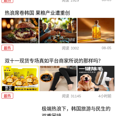
最热
阅读
2929
热浪席卷韩国 果粮产业遭重创
08-05
最热
阅读
3302
双十一现货专场真如平台商家所说的那样吗？
最热
阅读
31145
4小时前
极端热浪下，韩国旅游与民生的