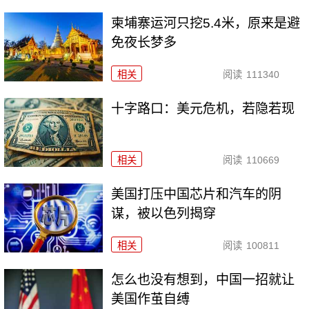
柬埔寨运河只挖5.4米，原来是避
免夜长梦多
相关
阅读
111340
十字路口：美元危机，若隐若现
相关
阅读
110669
美国打压中国芯片和汽车的阴
谋，被以色列揭穿
相关
阅读
100811
怎么也没有想到，中国一招就让
美国作茧自缚