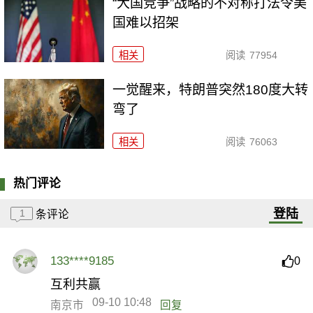
“大国竞争”战略的不对称打法令美
国难以招架
相关
阅读
77954
一觉醒来，特朗普突然180度大转
弯了
相关
阅读
76063
热门评论
登陆
1
条评论
133****9185
0
互利共赢
09-10 10:48
南京市
回复