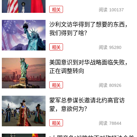
相关
阅读
100137
沙利文访华得到了想要的东西，
我们得到了啥？
相关
阅读
95280
美国意识到对华战略面临失败，
正在调整转向
相关
阅读
80926
​蒙军总参谋长邀请北约高官访
蒙，意欲何为？
相关
阅读
78844