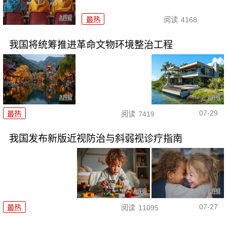
最热
阅读
4168
我国将统筹推进革命文物环境整治工程
07-29
最热
阅读
7419
我国发布新版近视防治与斜弱视诊疗指南
07-27
最热
阅读
11095