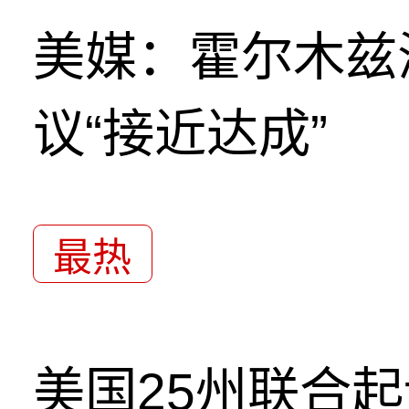
美媒：霍尔木兹
议“接近达成”
最热
美国25州联合