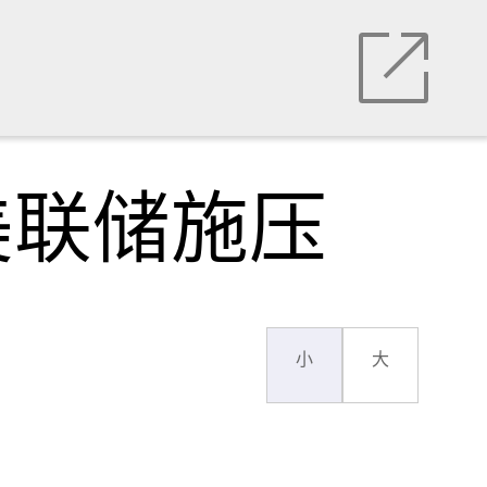
美联储施压
小
大