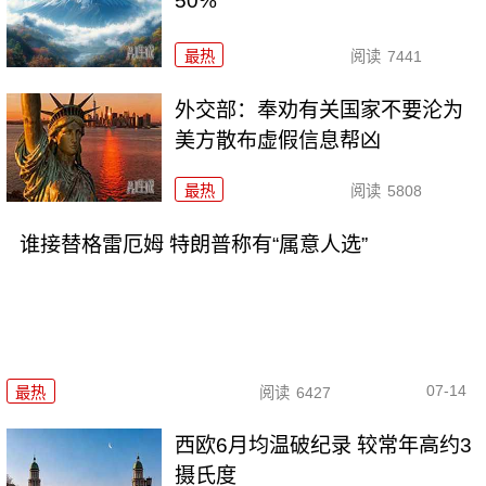
50%
最热
阅读
7441
外交部：奉劝有关国家不要沦为
美方散布虚假信息帮凶
最热
阅读
5808
谁接替格雷厄姆 特朗普称有“属意人选”
07-14
最热
阅读
6427
西欧6月均温破纪录 较常年高约3
摄氏度