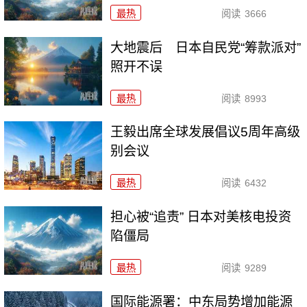
最热
阅读
3666
大地震后 日本自民党“筹款派对”
照开不误
最热
阅读
8993
王毅出席全球发展倡议5周年高级
别会议
最热
阅读
6432
担心被“追责” 日本对美核电投资
陷僵局
最热
阅读
9289
国际能源署：中东局势增加能源