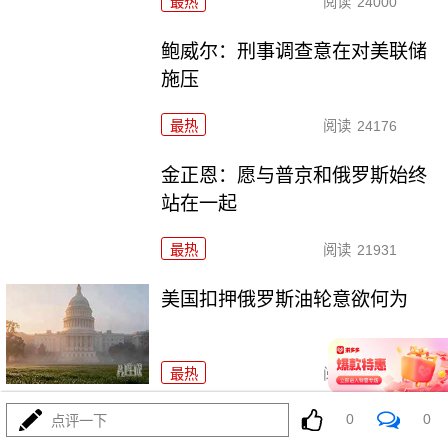
最热
阅读
24000
鲍威尔：刑事调查意在对美联储
施压
最热
阅读
24176
金正恩：愿与普京和俄罗斯始终
站在一起
最热
阅读
21931
美国扣押俄罗斯油轮意欲何为
最热
阅读
37529
0
0
特朗普：若输中期选举，我可能被弹劾
点评一下