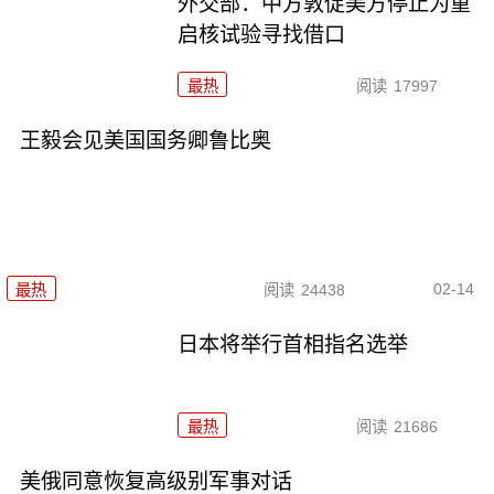
外交部：中方敦促美方停止为重
启核试验寻找借口
最热
阅读
17997
王毅会见美国国务卿鲁比奥
02-14
最热
阅读
24438
日本将举行首相指名选举
最热
阅读
21686
美俄同意恢复高级别军事对话