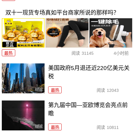
双十一现货专场真如平台商家所说的那样吗？
最热
阅读
31145
4小时前
美国政府5月退还近220亿美元关
税
最热
阅读
12043
第九届中国—亚欧博览会亮点前
瞻
最热
阅读
10811