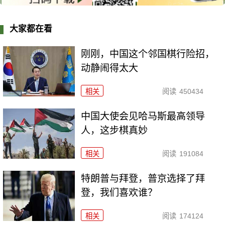
大家都在看
刚刚，中国这个邻国棋行险招，
动静闹得太大
相关
阅读
450434
中国大使会见哈马斯最高领导
人，这步棋真妙
相关
阅读
191084
特朗普与拜登，普京选择了拜
登，我们喜欢谁？
相关
阅读
174124