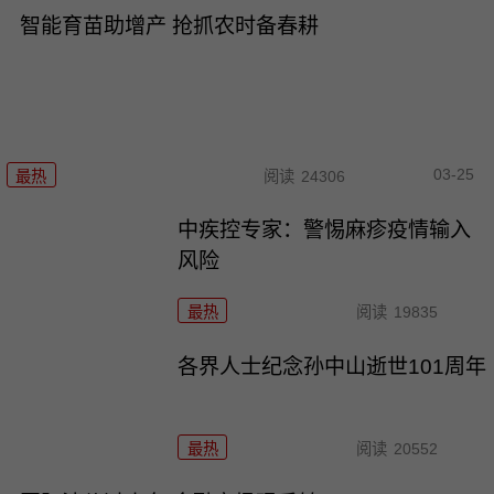
智能育苗助增产 抢抓农时备春耕
03-25
最热
阅读
24306
中疾控专家：警惕麻疹疫情输入
风险
最热
阅读
19835
各界人士纪念孙中山逝世101周年
最热
阅读
20552