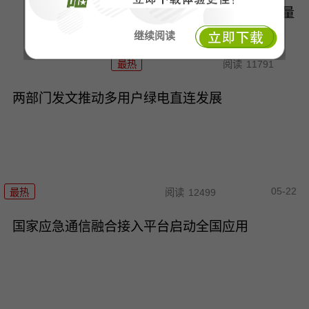
数字再刷新，我国珍稀物种数量
持续回升
继续阅读
最热
阅读
11791
两部门发文推动多用户绿电直连发展
05-22
最热
阅读
12499
国家应急通信融合接入平台启动全国应用