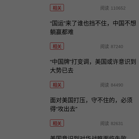
相关
阅读
110652
“国运”来了谁也挡不住，中国不想
躺赢都难
相关
阅读
87240
“中国牌”打变调，美国或许意识到
大势已去
相关
阅读
84490
面对美国打压，守不住的，必须
得“攻出去”
相关
阅读
82631
美国意识到对华战略面临失败，