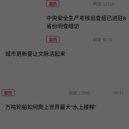
最热
阅读
12218
中央安全生产考核巡查组已进驻8
省份明查暗访
最热
阅读
9270
城市更新要让文脉活起来
06-11
最热
阅读
11595
万吨轮船如何爬上世界最大“水上楼梯”