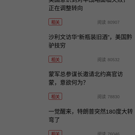
正在调整转向
相关
阅读
80907
沙利文访华“新瓶装旧酒”，美国黔
驴技穷
相关
阅读
80532
​蒙军总参谋长邀请北约高官访
蒙，意欲何为？
相关
阅读
78830
一觉醒来，特朗普突然180度大转
弯了
相关
阅读
76046