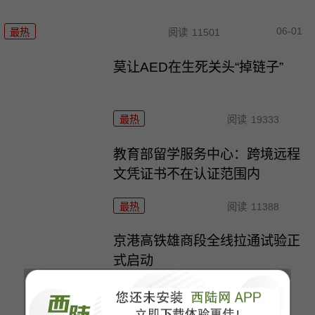
06-01
最热
阅读
11501
莫让AED在生死关头“掉链子”
最热
阅读
19333
教育部留学服务中心：跨境远程
文凭证书不在认证范围内
最热
阅读
11388
京港高铁雄商段全线拉通试验正
式启动
最热
阅读
12128