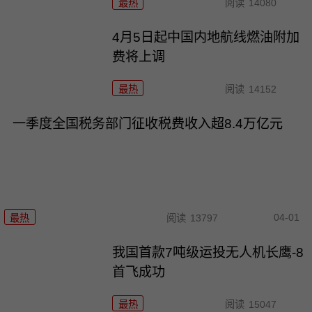
最热
阅读
14080
4月5日起中国内地航线燃油附加
费将上调
最热
阅读
14152
一季度全国税务部门征收税费收入超8.4万亿元
04-01
最热
阅读
13797
我国首款7吨级运投无人机长鹰-8
首飞成功
最热
阅读
15047