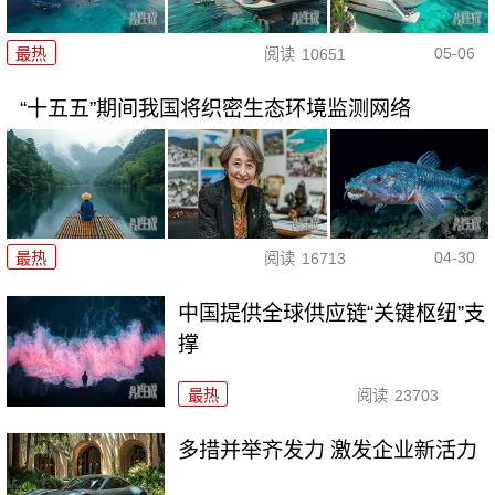
05-06
最热
阅读
10651
“十五五”期间我国将织密生态环境监测网络
04-30
最热
阅读
16713
中国提供全球供应链“关键枢纽”支
撑
最热
阅读
23703
多措并举齐发力 激发企业新活力