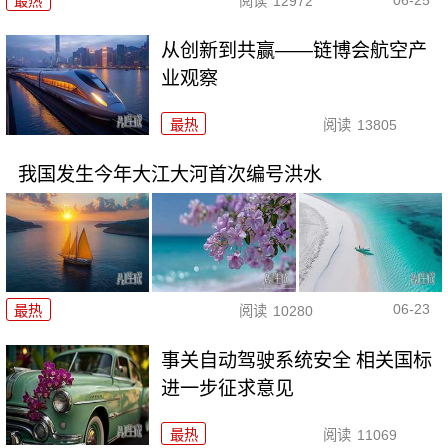
最热
阅读
12972
从创新到共赢——链博会航空产
业观察
最热
阅读
13805
我国发生今年大江大河首次编号洪水
06-23
最热
阅读
10280
事关自动驾驶系统安全 相关国标
进一步征求意见
最热
阅读
11069