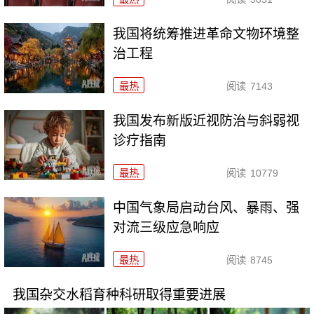
我国将统筹推进革命文物环境整
治工程
最热
阅读
7143
我国发布新版近视防治与斜弱视
诊疗指南
最热
阅读
10779
中国气象局启动台风、暴雨、强
对流三级应急响应
最热
阅读
8745
我国杂交水稻育种科研取得重要进展