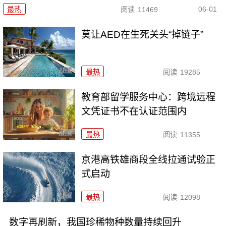
06-01
最热
阅读
11469
莫让AED在生死关头“掉链子”
最热
阅读
19285
教育部留学服务中心：跨境远程
文凭证书不在认证范围内
最热
阅读
11355
京港高铁雄商段全线拉通试验正
式启动
最热
阅读
12098
数字再刷新，我国珍稀物种数量持续回升