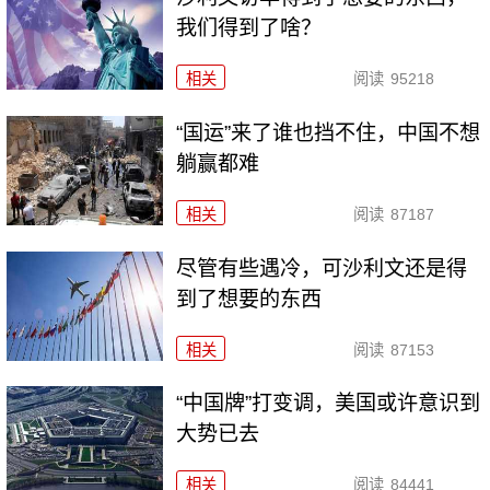
我们得到了啥？
相关
阅读
95218
“国运”来了谁也挡不住，中国不想
躺赢都难
相关
阅读
87187
尽管有些遇冷，可沙利文还是得
到了想要的东西
相关
阅读
87153
“中国牌”打变调，美国或许意识到
大势已去
相关
阅读
84441