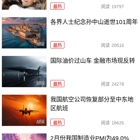
最热
阅读
19797
各界人士纪念孙中山逝世101周年
最热
阅读
20516
国际油价过山车 金融市场现反转
最热
阅读
24278
我国航空公司恢复部分至中东地
区航班
最热
阅读
18625
2月份我国制造业PMI为49.0%