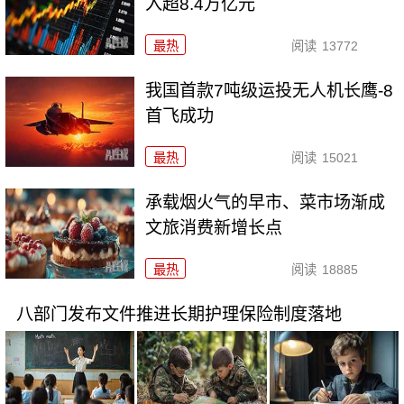
入超8.4万亿元
最热
阅读
13772
我国首款7吨级运投无人机长鹰-8
首飞成功
最热
阅读
15021
承载烟火气的早市、菜市场渐成
文旅消费新增长点
最热
阅读
18885
八部门发布文件推进长期护理保险制度落地