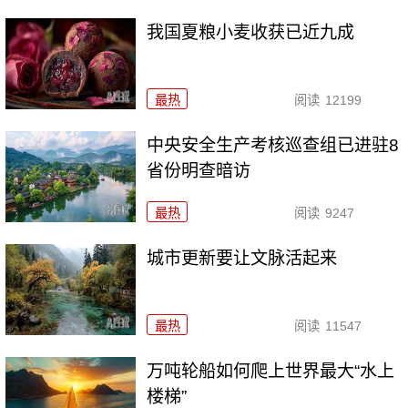
我国夏粮小麦收获已近九成
最热
阅读
12199
中央安全生产考核巡查组已进驻8
省份明查暗访
最热
阅读
9247
城市更新要让文脉活起来
最热
阅读
11547
万吨轮船如何爬上世界最大“水上
楼梯”