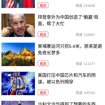
相关
阅读
131648
拜登意外为中国创造了“躺赢”局
面，帮了大忙
相关
阅读
116087
柬埔寨运河只挖5.4米，原来是避
免夜长梦多
相关
阅读
111277
美国打压中国芯片和汽车的阴
谋，被以色列揭穿
相关
阅读
100763
沙利文访华得到了想要的东西，