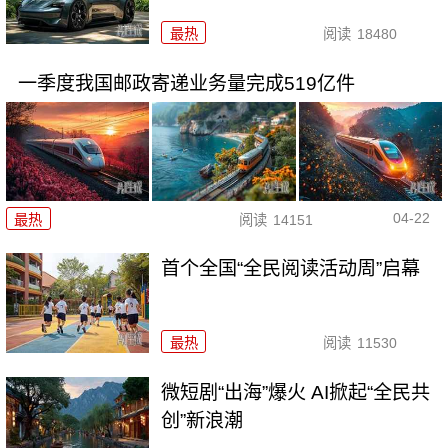
最热
阅读
18480
一季度我国邮政寄递业务量完成519亿件
04-22
最热
阅读
14151
首个全国“全民阅读活动周”启幕
最热
阅读
11530
微短剧“出海”爆火 AI掀起“全民共
创”新浪潮