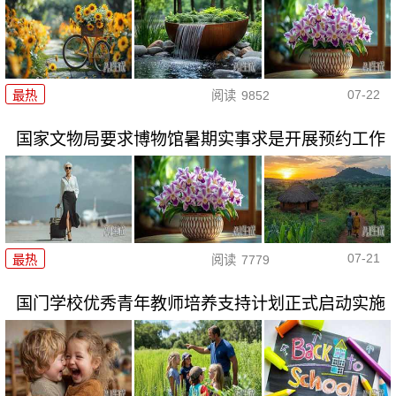
07-22
最热
阅读
9852
国家文物局要求博物馆暑期实事求是开展预约工作
07-21
最热
阅读
7779
国门学校优秀青年教师培养支持计划正式启动实施