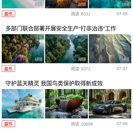
07-08
最热
阅读
8331
多部门联合部署开展安全生产“打非治违”工作
07-07
最热
阅读
9372
守护蓝天精灵 我国鸟类保护取得新成效
07-06
最热
阅读
10698