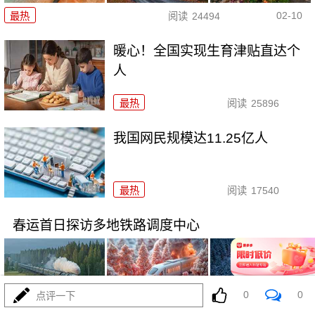
02-10
最热
阅读
24494
暖心！全国实现生育津贴直达个
人
最热
阅读
25896
我国网民规模达11.25亿人
最热
阅读
17540
春运首日探访多地铁路调度中心
0
0
点评一下