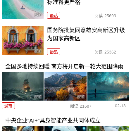
标准将更严格
最热
阅读
25693
国务院批复同意雄安高新区升级
为国家高新区
最热
阅读
25362
全国多地持续回暖 南方将开启新一轮大范围降雨
02-13
最热
阅读
21687
中央企业“AI+”具身智能产业共同体成立