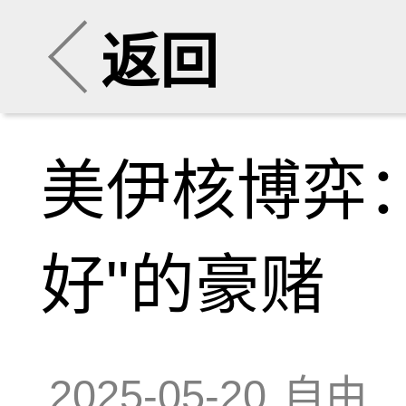
返回
美伊核博弈
好"的豪赌
2025-05-20
自由