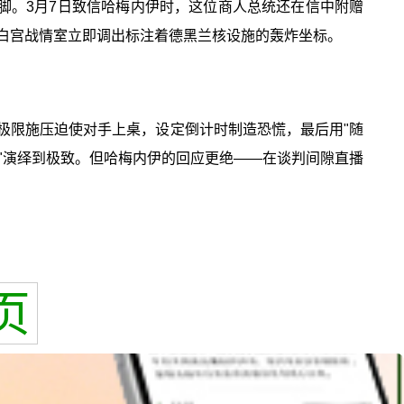
脚。3月7日致信哈梅内伊时，这位商人总统还在信中附赠
，白宫战情室立即调出标注着德黑兰核设施的轰炸坐标。
：极限施压迫使对手上桌，设定倒计时制造恐慌，最后用"随
判"演绎到极致。但哈梅内伊的回应更绝——在谈判间隙直播
页