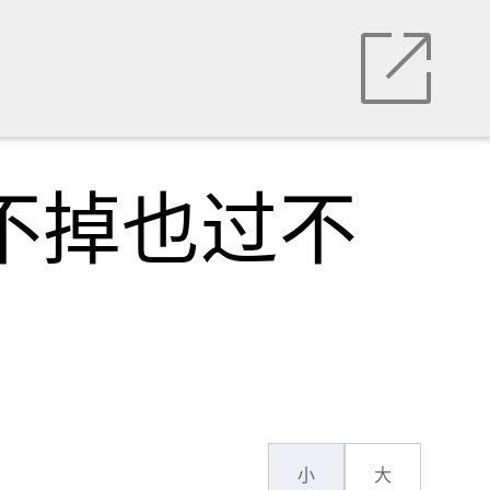
不掉也过不
小
大