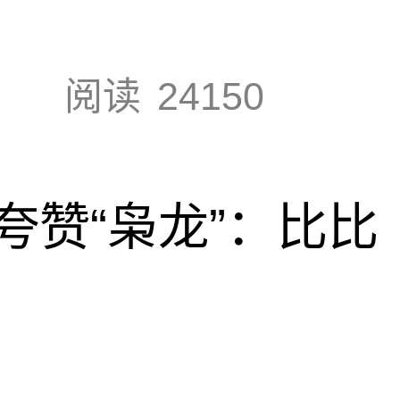
阅读
24150
夸赞“枭龙”：比比