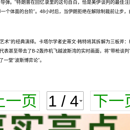
斧导弹。"特朗普在回忆录里的这句自白，恰是美伊谈判的最佳注
狮一个体面的台阶"。48小时后，当伊朗拒绝在解除制裁前让步
艺术"的经典演绎。卡塔尔学者史蒂文·韩特将其拆解为三板斧
国代表甚至带去了B-2轰炸机飞越波斯湾的实时画面，将"带枪谈
一堂"波斯博弈论"。
上一页
下一