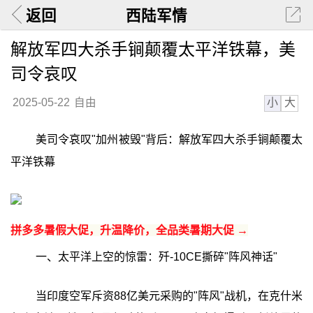
返回
西陆军情
解放军四大杀手锏颠覆太平洋铁幕，美
司令哀叹
小
大
2025-05-22
自由
美司令哀叹"加州被毁"背后：解放军四大杀手锏颠覆太
平洋铁幕
拼多多暑假大促，升温降价，全品类暑期大促 →
一、太平洋上空的惊雷：歼-10CE撕碎"阵风神话"
当印度空军斥资88亿美元采购的"阵风"战机，在克什米