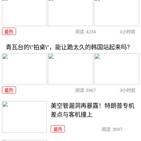
最热
阅读
4234
3小时前
青瓦台的\"拍桌\"，能让跪太久的韩国站起来吗？
最热
阅读
3967
3小时前
美空管漏洞再暴露！特朗普专机
差点与客机撞上
最热
阅读
3097