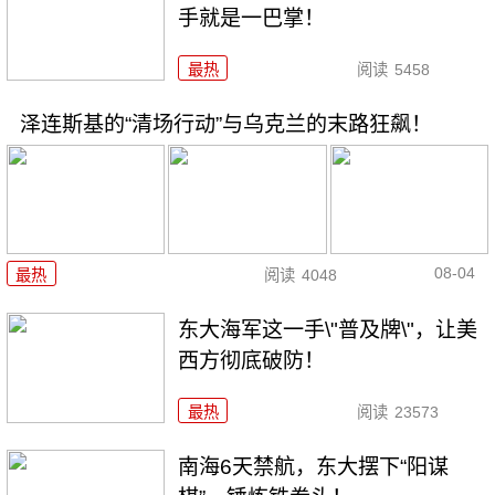
手就是一巴掌！
最热
阅读
5458
泽连斯基的“清场行动”与乌克兰的末路狂飙！
08-04
最热
阅读
4048
东大海军这一手\"普及牌\"，让美
西方彻底破防！
最热
阅读
23573
南海6天禁航，东大摆下“阳谋