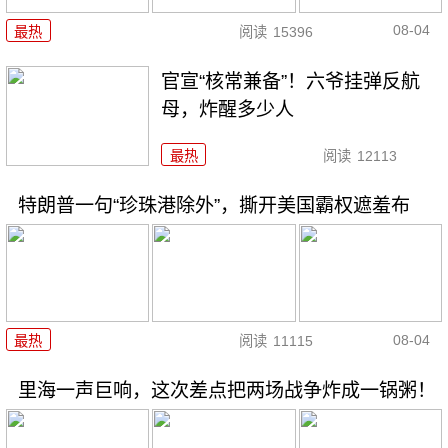
08-04
最热
阅读
15396
官宣“核常兼备”！六爷挂弹反航
母，炸醒多少人
最热
阅读
12113
特朗普一句“珍珠港除外”，撕开美国霸权遮羞布
08-04
最热
阅读
11115
里海一声巨响，这次差点把两场战争炸成一锅粥！