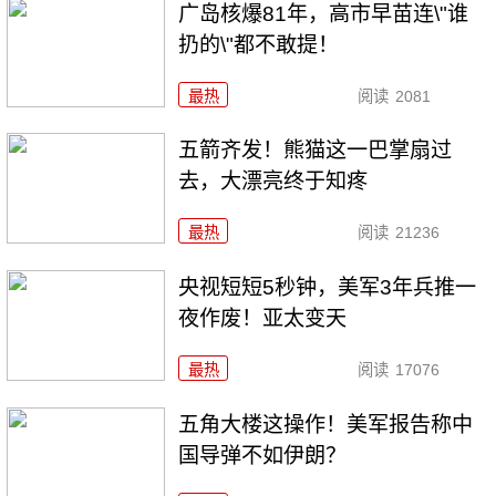
广岛核爆81年，高市早苗连\"谁
扔的\"都不敢提！
最热
阅读
2081
五箭齐发！熊猫这一巴掌扇过
去，大漂亮终于知疼
最热
阅读
21236
央视短短5秒钟，美军3年兵推一
夜作废！亚太变天
最热
阅读
17076
五角大楼这操作！美军报告称中
国导弹不如伊朗？