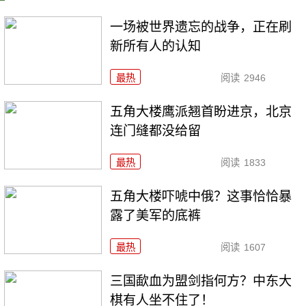
一场被世界遗忘的战争，正在刷
新所有人的认知
最热
阅读
2946
五角大楼鹰派翘首盼进京，北京
连门缝都没给留
最热
阅读
1833
五角大楼吓唬中俄？这事恰恰暴
露了美军的底裤
最热
阅读
1607
三国歃血为盟剑指何方？中东大
棋有人坐不住了！