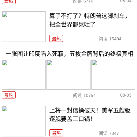
08-04
最热
阅读
6776
算了不打了？特朗普这脚刹车，
把全世界都晃吐了
最热
阅读
15404
一张图让印度陷入死寂，五枚金牌背后的终极真相
08-03
最热
阅读
10754
上将一封信捅破天！美军五艘驱
逐舰要盖三口锅！
最热
阅读
7347