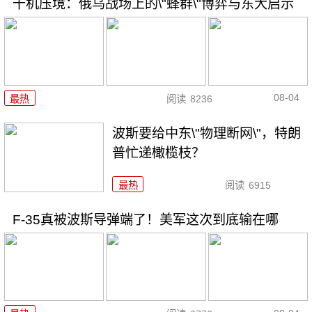
千机压境：俄乌战场上的\"蜂群\"博弈与东大启示
08-04
最热
阅读
8236
波斯要给中东\"物理断网\"，特朗
普忙递橄榄枝？
最热
阅读
6915
F-35真被波斯导弹端了！美军这次到底输在哪