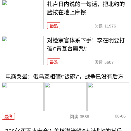
扎卢日内说的一句话，把北约的
脸按在地上摩擦
最热
阅读
11976
对检察官体系下手！李在明要打
破\"青瓦台魔咒\"
最热
阅读
5607
电商哭晕：俄乌互相砸\"饭碗\"，战争已没有后方
08-06
最热
阅读
3588