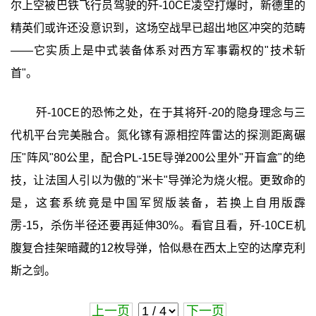
尔上空被巴铁飞行员驾驶的歼-10CE凌空打爆时，新德里的
精英们或许还没意识到，这场空战早已超出地区冲突的范畴
——它实质上是中式装备体系对西方军事霸权的"技术斩
首"。
歼-10CE的恐怖之处，在于其将歼-20的隐身理念与三
代机平台完美融合。氮化镓有源相控阵雷达的探测距离碾
压"阵风"80公里，配合PL-15E导弹200公里外"开盲盒"的绝
技，让法国人引以为傲的"米卡"导弹沦为烧火棍。更致命的
是，这套系统竟是中国军贸版装备，若换上自用版霹
雳-15，杀伤半径还要再延伸30%。看官且看，歼-10CE机
腹复合挂架暗藏的12枚导弹，恰似悬在西太上空的达摩克利
斯之剑。
上一页
下一页