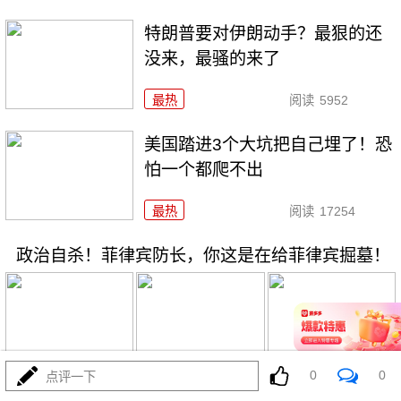
特朗普要对伊朗动手？最狠的还
没来，最骚的来了
最热
阅读
5952
美国踏进3个大坑把自己埋了！恐
怕一个都爬不出
最热
阅读
17254
政治自杀！菲律宾防长，你这是在给菲律宾掘墓！
0
0
08-03
最热
阅读
6983
点评一下