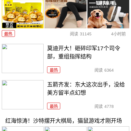
最热
阅读
31145
4小时前
莫迪开大！砸碎印军17个司令
部，重组指挥结构
最热
阅读
6364
五箭齐发：东大这次出手，没给
美方留半点幻想
最热
阅读
4778
红海惊涛！沙特摆开大棋局，猫鼠游戏才刚开场