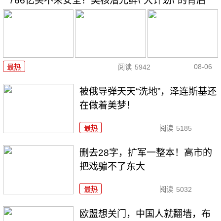
766亿买不来安全？美核潜光鲜\"大计划\"的背后
08-06
最热
阅读
5942
被俄导弹天天“洗地”，泽连斯基还
在做着美梦！
最热
阅读
5185
删去28字，扩军一整本！高市的
把戏骗不了东大
最热
阅读
5032
欧盟想关门，中国人就翻墙，布