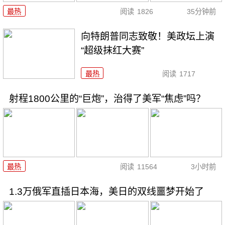
最热
阅读
1826
35分钟前
向特朗普同志致敬！美政坛上演
“超级抹红大赛”
最热
阅读
1717
射程1800公里的“巨炮”，治得了美军“焦虑”吗？
最热
阅读
11564
3小时前
1.3万俄军直插日本海，美日的双线噩梦开始了