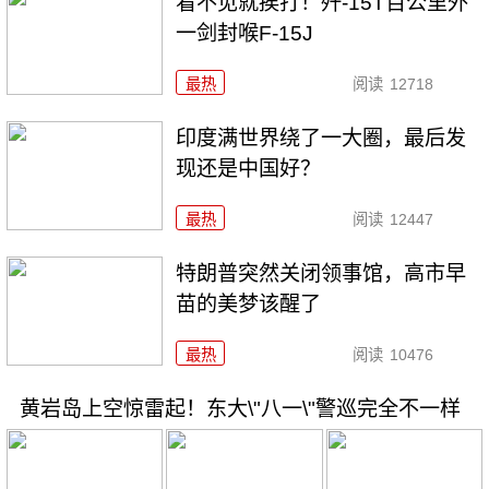
看不见就挨打！歼-15T百公里外
一剑封喉F-15J
最热
阅读
12718
印度满世界绕了一大圈，最后发
现还是中国好？
最热
阅读
12447
特朗普突然关闭领事馆，高市早
苗的美梦该醒了
最热
阅读
10476
黄岩岛上空惊雷起！东大\"八一\"警巡完全不一样