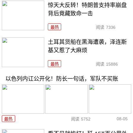
惊天大反转！特朗普支持率崩盘
背后竟藏致命一击
最热
阅读
7336
土耳其货船在黑海遭袭，泽连斯
基又惹了大麻烦
最热
阅读
15886
以色列内讧公开化！防长一句话，军队不买账
08-05
最热
阅读
5752