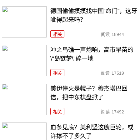
德国偷偷摸摸找中国“命门”，这牙
呲得起来吗？
相关
阅读
18944
冲之鸟礁一声炮响，高市早苗的
\"岛链梦\"碎一地
相关
阅读
17519
美伊停火是幌子？穆杰塔巴回
信，把中东棋盘掀了
相关
阅读
17492
血条见底？美利坚这艘巨轮，或
许撑不了多久了