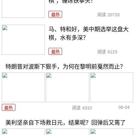
棋”，锤炼铁拳头！
最热
阅读
20733
马、特和好，美中期选举这盘大
棋，水有多深？
最热
阅读
6123
特朗普对波斯下狠手，为何在黎明前戛然而止？
08-04
最热
阅读
4310
美利坚亲自下场救日元，结果呢？回弹后又蔫了