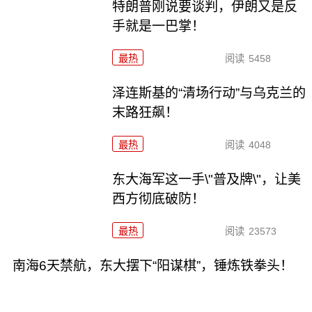
特朗普刚说要谈判，伊朗又是反
手就是一巴掌！
最热
阅读
5458
泽连斯基的“清场行动”与乌克兰的
末路狂飙！
最热
阅读
4048
东大海军这一手\"普及牌\"，让美
西方彻底破防！
最热
阅读
23573
南海6天禁航，东大摆下“阳谋棋”，锤炼铁拳头！