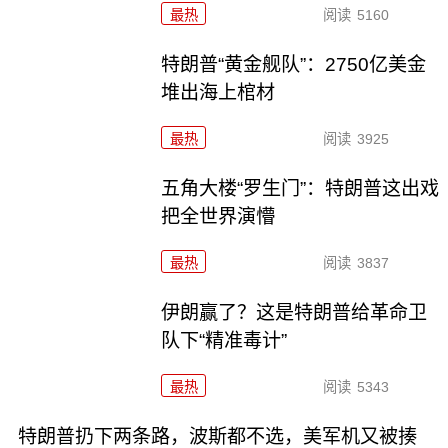
最热
阅读
5160
特朗普“黄金舰队”：2750亿美金
堆出海上棺材
最热
阅读
3925
五角大楼“罗生门”：特朗普这出戏
把全世界演懵
最热
阅读
3837
伊朗赢了？这是特朗普给革命卫
队下“精准毒计”
最热
阅读
5343
特朗普扔下两条路，波斯都不选，美军机又被揍