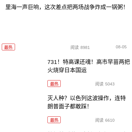
里海一声巨响，这次差点把两场战争炸成一锅粥！
08-05
最热
阅读
8981
731！特高课还魂！高市早苗两把
火烧穿日本国运
最热
阅读
5043
灭人种？以色列这波操作，连特
朗普面子都敢踩！
最热
阅读
6610