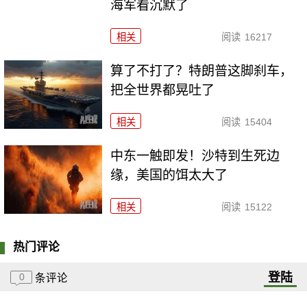
海军看沉默了
相关
阅读
16217
算了不打了？特朗普这脚刹车，
把全世界都晃吐了
相关
阅读
15404
中东一触即发！沙特到生死边
缘，美国的饵太大了
相关
阅读
15122
热门评论
登陆
0
条评论