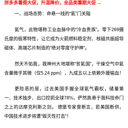
拼多多暑假大促，升温降价，全品类暑期大促 →
一、战场态势：命悬一线的“氦”门关隘
氦气，此物堪称工业血脉中的“冷血贵族”。零下269摄
氏度的极寒特性，让它成为火箭燃料稳定剂、核磁共振超导
磁体、高端芯片制造的“绝对零度守护神”。
然天不佑我，我神州大地堪称“贫氦国”，干燥空气中氦
含量微乎其微（仅5.24 ppm），九成五以上依赖外援输血！
更险恶的是，过去美国手握全球氦气霸权，储量第
一、技术独步、出口控扼全球78%，俨然高悬于我科技命门
之上的达摩克利斯之剑。 德堡专家曾断言，若美国断供，
中国技术进步将遭“毁灭性打击”！