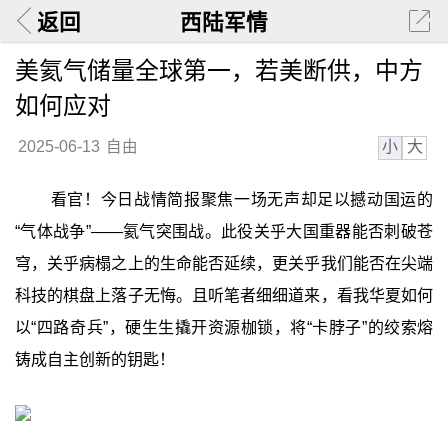
返回
西陆军情
美氦气储量全球第一，若美断供，中方
如何应对
小
大
2025-06-13
自由
看官！今日战情简报聚焦一场无声却足以撼动国运的
“气体战争”——氦气突围战。此役关乎大国重器能否刺破苍
穹，关乎病榻之上的生命能否延续，更关乎我们能否在尖端
科技的棋盘上落子无悔。且听笔者细细道来，看我华夏如何
以“四路奇兵”，硬生生撬开资源枷锁，将“卡脖子”的绞索熔
铸成自主创新的钥匙！