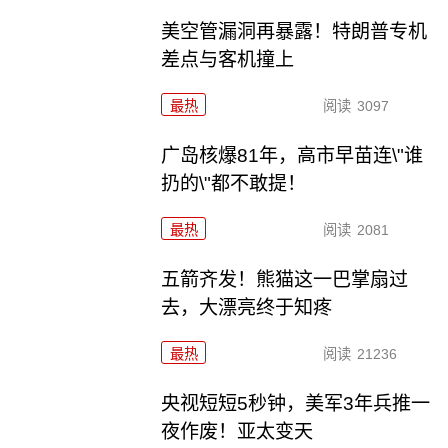
美空管漏洞再暴露！特朗普专机
差点与客机撞上
最热
阅读
3097
广岛核爆81年，高市早苗连\"谁
扔的\"都不敢提！
最热
阅读
2081
五箭齐发！熊猫这一巴掌扇过
去，大漂亮终于知疼
最热
阅读
21236
央视短短5秒钟，美军3年兵推一
夜作废！亚太变天