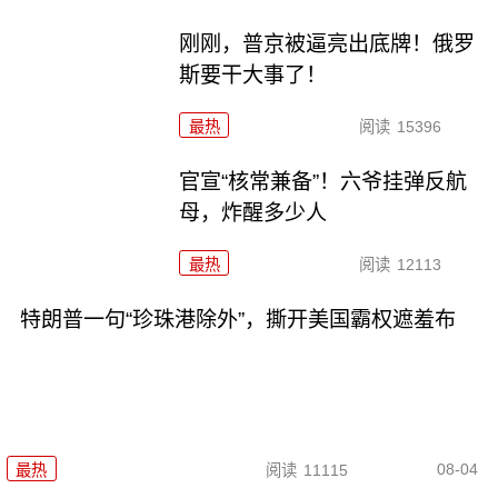
刚刚，普京被逼亮出底牌！俄罗
斯要干大事了！
最热
阅读
15396
官宣“核常兼备”！六爷挂弹反航
母，炸醒多少人
最热
阅读
12113
特朗普一句“珍珠港除外”，撕开美国霸权遮羞布
08-04
最热
阅读
11115