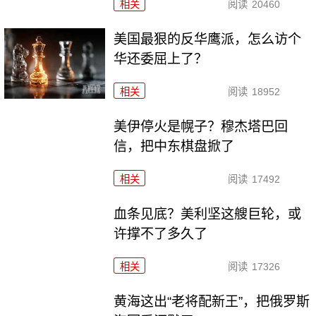
相关
阅读
20460
美国最狠的反华鹰派，怎么访个
华还委屈上了？
相关
阅读
18952
美伊停火是幌子？穆杰塔巴回
信，把中东棋盘掀了
相关
阅读
17492
血条见底？美利坚这艘巨轮，或
许撑不了多久了
相关
阅读
17326
黄海这出“老将配新王”，把俄罗斯