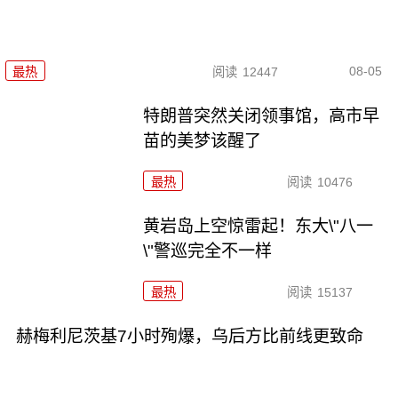
08-05
最热
阅读
12447
特朗普突然关闭领事馆，高市早
苗的美梦该醒了
最热
阅读
10476
黄岩岛上空惊雷起！东大\"八一
\"警巡完全不一样
最热
阅读
15137
赫梅利尼茨基7小时殉爆，乌后方比前线更致命