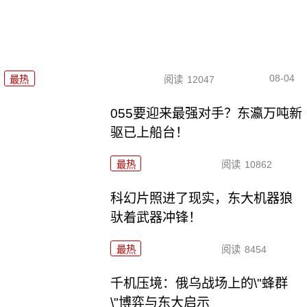
08-04
最热
阅读
12047
055要迎来最强对手？东瀛万吨新
驱已上船台！
最热
阅读
10862
科幻片照进了现实，东大机器狼
驮着武器冲锋！
最热
阅读
8454
千机压境：俄乌战场上的\"蜂群
\"博弈与东大启示