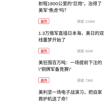
射程1800公里的“巨炮”，治得了
美军“焦虑”吗？
最热
阅读
11564
1.3万俄军直插日本海，美日的双
线噩梦开始了
最热
阅读
9248
美狂囤百万吨：一场提前下注的
\"铜牌军备竞赛\"
最热
阅读
7365
美利坚一场电子战演习，把自家
救护机送了命！