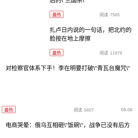
后的\"三国杀\"
最热
阅读
7565
扎卢日内说的一句话，把北约的
脸按在地上摩擦
最热
阅读
11976
对检察官体系下手！李在明要打破\"青瓦台魔咒\"
08-06
最热
阅读
5607
电商哭晕：俄乌互相砸\"饭碗\"，战争已没有后方