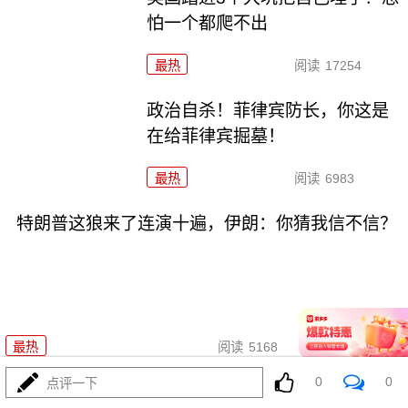
怕一个都爬不出
最热
阅读
17254
政治自杀！菲律宾防长，你这是
在给菲律宾掘墓！
最热
阅读
6983
特朗普这狼来了连演十遍，伊朗：你猜我信不信？
08-03
最热
阅读
5168
0
0
点评一下
高市早苗又作妖！特高课卷土重