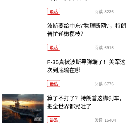
最热
阅读
8236
波斯要给中东\"物理断网\"，特朗
普忙递橄榄枝？
最热
阅读
6915
F-35真被波斯导弹端了！美军这
次到底输在哪
最热
阅读
6776
算了不打了？特朗普这脚刹车，
把全世界都晃吐了
最热
阅读
15404