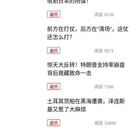
收割日本的阳谋！
最热
阅读
6136
前方在打仗，后方在“清场”，这仗
还怎么打？
最热
阅读
5071
惊天大反转！特朗普支持率崩盘
背后竟藏致命一击
最热
阅读
7336
土耳其货船在黑海遭袭，泽连斯
基又惹了大麻烦
最热
阅读
15886