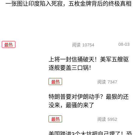
一张图让印度陷入死寂，五枚金牌背后的终极真相
08-03
最热
阅读
10754
上将一封信捅破天！美军五艘驱
逐舰要盖三口锅！
最热
阅读
7347
特朗普要对伊朗动手？最狠的还
没来，最骚的来了
最热
阅读
5952
美国踏进3个大坑把自己埋了！恐