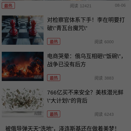
08-06
最热
阅读
12421
对检察官体系下手！李在明要打
破\"青瓦台魔咒\"
最热
阅读
6000
电商哭晕：俄乌互相砸\"饭碗\"，
战争已没有后方
最热
阅读
3883
766亿买不来安全？美核潜光鲜
\"大计划\"的背后
最热
阅读
6243
被俄导弹天天“洗地”，泽连斯基还在做着美梦！