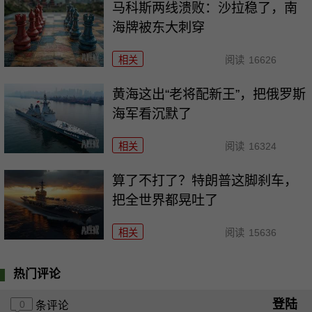
马科斯两线溃败：沙拉稳了，南
海牌被东大刺穿
相关
阅读
16626
黄海这出“老将配新王”，把俄罗斯
海军看沉默了
相关
阅读
16324
算了不打了？特朗普这脚刹车，
把全世界都晃吐了
相关
阅读
15636
热门评论
登陆
0
条评论