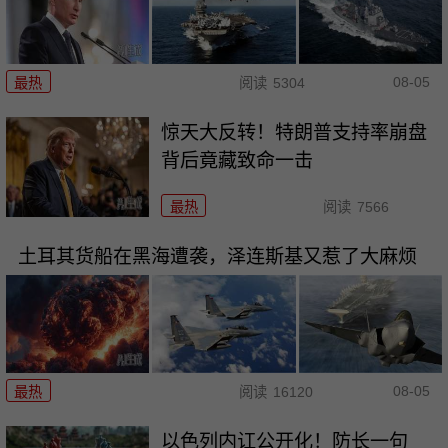
08-05
最热
阅读
5304
惊天大反转！特朗普支持率崩盘
背后竟藏致命一击
最热
阅读
7566
土耳其货船在黑海遭袭，泽连斯基又惹了大麻烦
08-05
最热
阅读
16120
以色列内讧公开化！防长一句