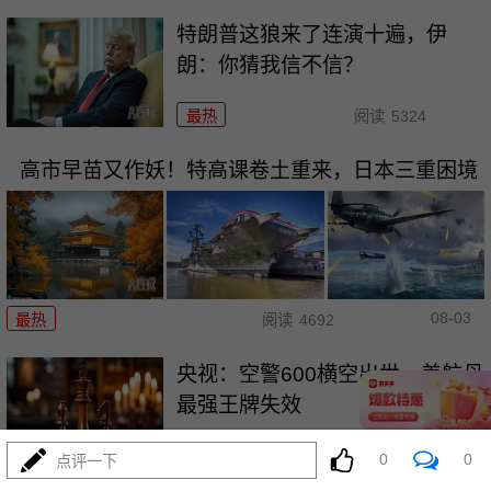
特朗普这狼来了连演十遍，伊
朗：你猜我信不信？
最热
阅读
5324
高市早苗又作妖！特高课卷土重来，日本三重困境
08-03
最热
阅读
4692
央视：空警600横空出世，美航母
最强王牌失效
最热
阅读
23840
0
0
点评一下