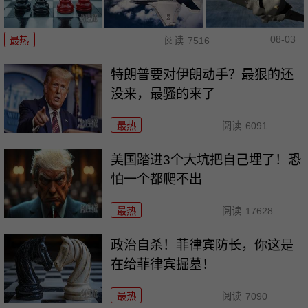
08-03
最热
阅读
7516
特朗普要对伊朗动手？最狠的还
没来，最骚的来了
最热
阅读
6091
美国踏进3个大坑把自己埋了！恐
怕一个都爬不出
最热
阅读
17628
政治自杀！菲律宾防长，你这是
在给菲律宾掘墓！
最热
阅读
7090