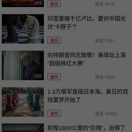
最热
阅读
6075
印度豪赌千亿卢比，要对中国光
伏“卡脖子”？
最热
阅读
5251
向特朗普同志致敬！美政坛上演
“超级抹红大赛”
最热
阅读
6304
1.3万俄军直插日本海，美日的双
线噩梦开始了
最热
阅读
10882
射程1800公里的“巨炮”，治得了