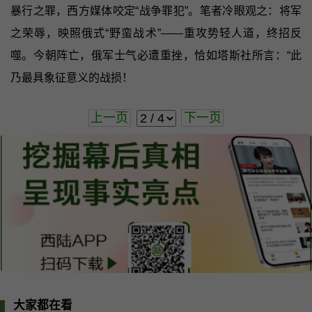
暴行之罪，西方媒体咬定“战争罪犯”。笔者冷眼观之：将军
之荣辱，映照俄式“野蛮战术”——重攻势轻人道，终招反
噬。今朝阵亡，俄军士气必遭重挫，恰如塔斯社所言：“此
乃最具象征意义的战损！
上一页
下一页
大家都在看