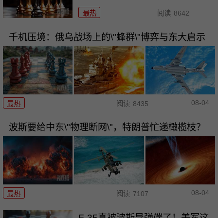
最热
阅读
8642
千机压境：俄乌战场上的\"蜂群\"博弈与东大启示
08-04
最热
阅读
8435
波斯要给中东\"物理断网\"，特朗普忙递橄榄枝？
08-04
最热
阅读
7107
F-35真被波斯导弹端了！美军这