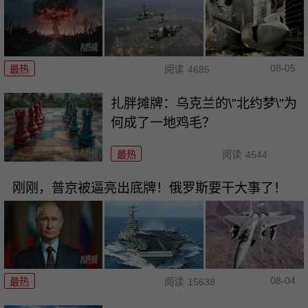
08-05
最热
阅读
4685
扎胖摊牌：乌克兰的\"北约梦\"为
何成了一地鸡毛？
最热
阅读
4544
刚刚，普京被逼亮出底牌！俄罗斯要干大事了！
08-04
最热
阅读
15638