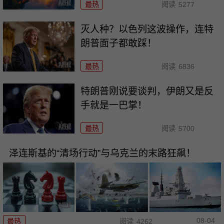
最热
阅读
5277
灭人种？以色列这波操作，连特
朗普面子都敢踩！
最热
阅读
6836
特朗普刚说要谈判，伊朗又是反
手就是一巴掌！
最热
阅读
5700
泽连斯基的“清场行动”与乌克兰的末路狂飙！
08-04
最热
阅读
4262