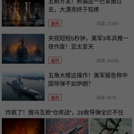
五箭齐发！熊猫这一巴掌扇过
去，大漂亮终于知疼
最热
阅读
22458
央视短短5秒钟，美军3年兵推一
夜作废！亚太变天
最热
阅读
18288
五角大楼这操作！美军报告称中
国导弹不如伊朗？
最热
阅读
9676
炸疯了！俄乌互掀“仓库战”，28枚导弹全拦不住