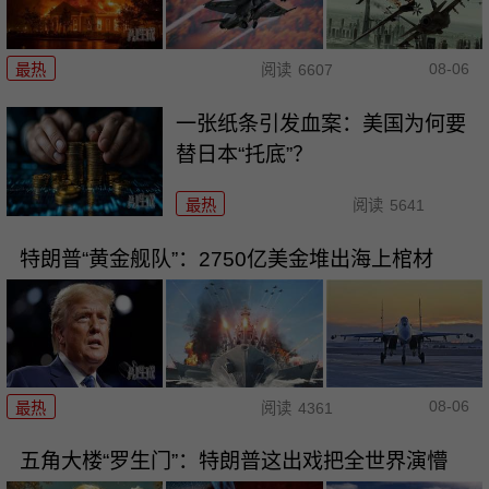
08-06
最热
阅读
6607
一张纸条引发血案：美国为何要
替日本“托底”？
最热
阅读
5641
特朗普“黄金舰队”：2750亿美金堆出海上棺材
08-06
最热
阅读
4361
五角大楼“罗生门”：特朗普这出戏把全世界演懵