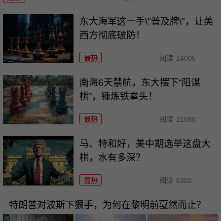
东大海军这一手\"普及牌\"，让美
西方彻底破防！
最热
阅读
24005
南海6天禁航，东大摆下“阳谋
棋”，锤炼铁拳头！
最热
阅读
21090
马、特和好，美中期选举这盘大
棋，水有多深？
最热
阅读
6302
特朗普对波斯下狠手，为何在黎明前戛然而止？