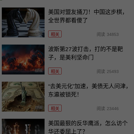
美国对盟友捅刀！中国这步棋，
全世界都看傻了
相关
阅读
34853
波斯第27波打击，打的不是靶
子，是美利坚命门
相关
阅读
25493
“去美元化”加速，美债无人问津，
东瀛被锁死！
相关
阅读
23446
美国最狠的反华鹰派，怎么访个
华还委屈上了？