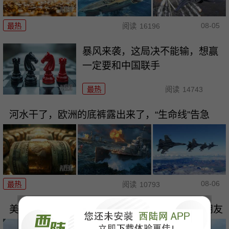
08-05
最热
阅读
16196
暴风来袭，这局决不能输，想赢
一定要和中国联手
最热
阅读
14743
河水干了，欧洲的底裤露出来了，“生命线”告急
08-06
最热
阅读
10793
美国对巴西下死手，卢拉让世界看清谁才是真朋友