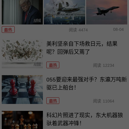
08-04
最热
阅读
4474
美利坚亲自下场救日元，结果
呢？回弹后又蔫了
最热
阅读
12234
055要迎来最强对手？东瀛万吨新
驱已上船台！
最热
阅读
11064
科幻片照进了现实，东大机器狼
驮着武器冲锋！