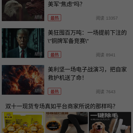
美军“焦虑”吗？
最热
阅读
13357
美狂囤百万吨：一场提前下注的
\"铜牌军备竞赛\"
最热
阅读
8941
美利坚一场电子战演习，把自家
救护机送了命！
最热
阅读
7643
双十一现货专场真如平台商家所说的那样吗？