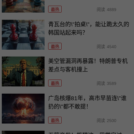
最热
阅读
4889
青瓦台的\"拍桌\"，能让跪太久的
韩国站起来吗？
最热
阅读
4540
美空管漏洞再暴露！特朗普专机
差点与客机撞上
最热
阅读
3589
广岛核爆81年，高市早苗连\"谁
扔的\"都不敢提！
最热
阅读
2500