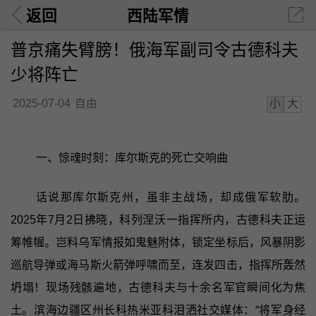
返回
西陆军情
普京痛失臂膀！俄海军副司令古德科夫
少将阵亡
小
大
2025-07-04
自由
一、惊魂时刻：库尔斯克的死亡交响曲
话说那库尔斯克州，虽非主战场，却成俄军软肋。
2025年7月2日拂晓，科列涅沃一指挥所内，古德科夫正运
筹帷幄。岂料乌军情报如鬼魅附体，锁定坐标后，风暴阴影
巡航导弹或海马斯火箭弹呼啸而至，连发四击，指挥所轰然
坍塌！现场残骸遍地，古德科夫与十余名军官瞬间化为焦
土。滨海边疆区州长科热米亚科泪洒社交媒体：“将军身经