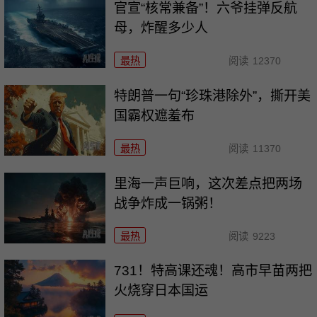
官宣“核常兼备”！六爷挂弹反航
母，炸醒多少人
最热
阅读
12370
特朗普一句“珍珠港除外”，撕开美
国霸权遮羞布
最热
阅读
11370
里海一声巨响，这次差点把两场
战争炸成一锅粥！
最热
阅读
9223
731！特高课还魂！高市早苗两把
火烧穿日本国运