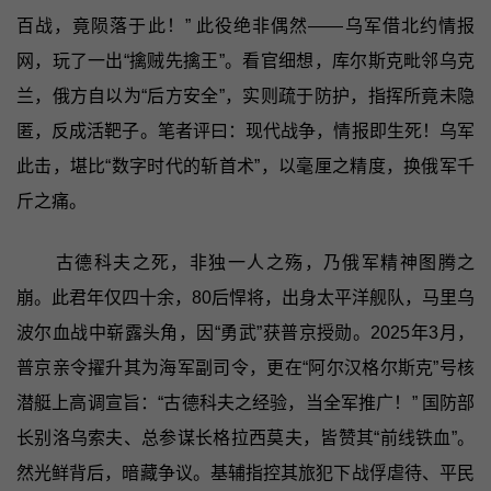
百战，竟陨落于此！” 此役绝非偶然——乌军借北约情报
网，玩了一出“擒贼先擒王”。看官细想，库尔斯克毗邻乌克
兰，俄方自以为“后方安全”，实则疏于防护，指挥所竟未隐
匿，反成活靶子。笔者评曰：现代战争，情报即生死！乌军
此击，堪比“数字时代的斩首术”，以毫厘之精度，换俄军千
斤之痛。
古德科夫之死，非独一人之殇，乃俄军精神图腾之
崩。此君年仅四十余，80后悍将，出身太平洋舰队，马里乌
波尔血战中崭露头角，因“勇武”获普京授勋。2025年3月，
普京亲令擢升其为海军副司令，更在“阿尔汉格尔斯克”号核
潜艇上高调宣旨：“古德科夫之经验，当全军推广！” 国防部
长别洛乌索夫、总参谋长格拉西莫夫，皆赞其“前线铁血”。
然光鲜背后，暗藏争议。基辅指控其旅犯下战俘虐待、平民