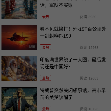
话，军队不买账
最热
阅读
5950
看不见就挨打！歼-15T百公里外
一剑封喉F-15J
最热
阅读
12963
印度满世界绕了一大圈，最后发
现还是中国好？
最热
阅读
12683
特朗普突然关闭领事馆，高市早
苗的美梦该醒了
最热
阅读
10723