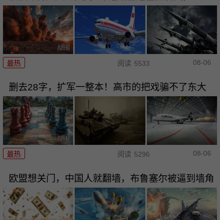
08-06
最热
阅读
5533
删去28字，扩军一整本！高市的把戏骗不了东大
08-06
最热
阅读
5296
欧盟想关门，中国人就翻墙，布鲁塞尔被逼到墙角