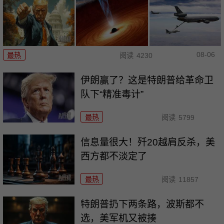
08-06
最热
阅读
4230
伊朗赢了？这是特朗普给革命卫
队下“精准毒计”
最热
阅读
5799
信息量很大！歼20越肩反杀，美
西方都不淡定了
最热
阅读
11857
特朗普扔下两条路，波斯都不
选，美军机又被揍