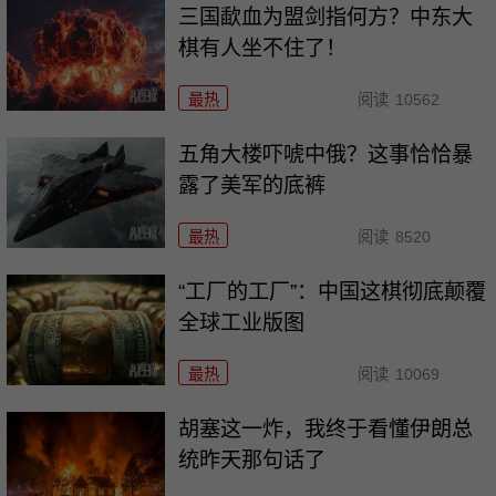
三国歃血为盟剑指何方？中东大
棋有人坐不住了！
最热
阅读
10562
五角大楼吓唬中俄？这事恰恰暴
露了美军的底裤
最热
阅读
8520
“工厂的工厂”：中国这棋彻底颠覆
全球工业版图
最热
阅读
10069
胡塞这一炸，我终于看懂伊朗总
统昨天那句话了