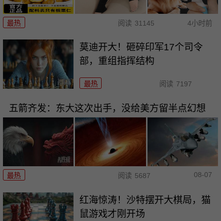
最热
阅读
31145
4小时前
莫迪开大！砸碎印军17个司令
部，重组指挥结构
最热
阅读
7197
五箭齐发：东大这次出手，没给美方留半点幻想
08-07
最热
阅读
5687
红海惊涛！沙特摆开大棋局，猫
鼠游戏才刚开场