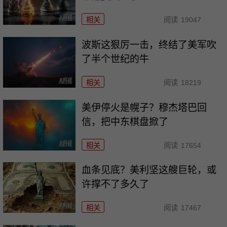
相关
阅读
19047
波斯这狠厉一击，终结了美军吹
了半个世纪的牛
相关
阅读
18219
美伊停火是幌子？穆杰塔巴回
信，把中东棋盘掀了
相关
阅读
17654
血条见底？美利坚这艘巨轮，或
许撑不了多久了
相关
阅读
17467