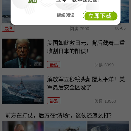
继续阅读
08-05
最热
阅读
7900
美国如此救日元，背后藏着三重
收割日本的阳谋！
最热
阅读
6399
解放军五秒镜头颠覆太平洋！美
军最后安全区没了
最热
阅读
13560
前方在打仗，后方在“清场”，这仗还怎么打？