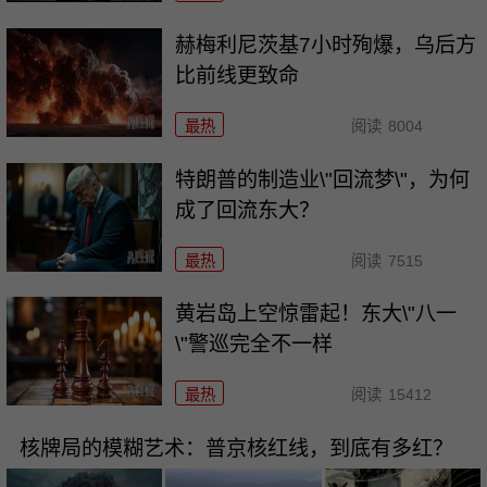
赫梅利尼茨基7小时殉爆，乌后方
比前线更致命
最热
阅读
8004
特朗普的制造业\"回流梦\"，为何
成了回流东大？
最热
阅读
7515
黄岩岛上空惊雷起！东大\"八一
\"警巡完全不一样
最热
阅读
15412
核牌局的模糊艺术：普京核红线，到底有多红？