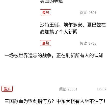
美国的老底
最热
阅读
4691
沙特王储、埃尔多安、夏巴兹在
麦加搞了个大新闻
最热
阅读
3765
一场被世界遗忘的战争，正在刷新所有人的认知
08-07
最热
阅读
23551
三国歃血为盟剑指何方？中东大棋有人坐不住了！