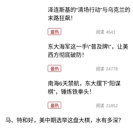
泽连斯基的“清场行动”与乌克兰的
末路狂飙！
最热
阅读
4541
东大海军这一手\"普及牌\"，让美
西方彻底破防！
最热
阅读
24778
南海6天禁航，东大摆下“阳谋
棋”，锤炼铁拳头！
最热
阅读
21852
马、特和好，美中期选举这盘大棋，水有多深？