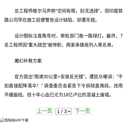
总工程师维尔马声称“空间有限，别无选择”，但印度铁
路公司早在施工前便警告设计缺陷，却遭无视。
设计图标注直角弯时，审批部门竟一路绿灯。最终，7
名工程师因“重大疏忽”被停职，两家承建商列入黑名单。
魔幻补救方案
官方提出“限速30公里+安装反光镜”，遭民众嘲讽：“不
如直接配降落伞！” 调查委员会紧急下令拆除直角段，改用
平缓曲线，但十年心血已沦为18亿卢比的混凝土废墟。
上一页
下一页