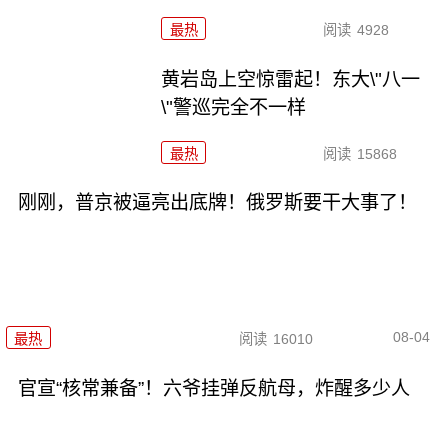
最热
阅读
4928
黄岩岛上空惊雷起！东大\"八一
\"警巡完全不一样
最热
阅读
15868
刚刚，普京被逼亮出底牌！俄罗斯要干大事了！
08-04
最热
阅读
16010
官宣“核常兼备”！六爷挂弹反航母，炸醒多少人