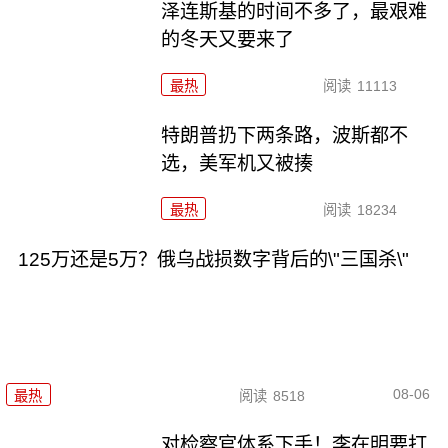
泽连斯基的时间不多了，最艰难
的冬天又要来了
最热
阅读
11113
特朗普扔下两条路，波斯都不
选，美军机又被揍
最热
阅读
18234
125万还是5万？俄乌战损数字背后的\"三国杀\"
08-06
最热
阅读
8518
对检察官体系下手！李在明要打