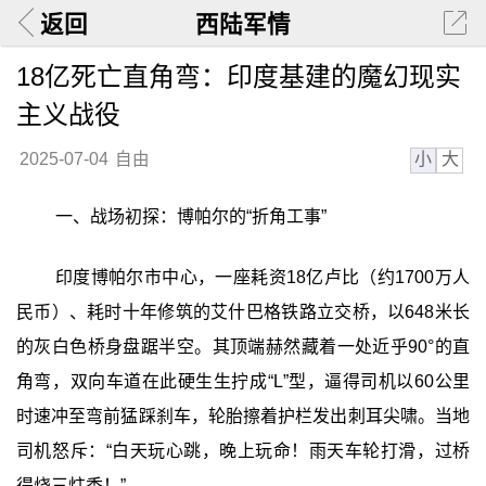
返回
西陆军情
18亿死亡直角弯：印度基建的魔幻现实
主义战役
小
大
2025-07-04
自由
一、战场初探：博帕尔的“折角工事”
印度博帕尔市中心，一座耗资18亿卢比（约1700万人
民币）、耗时十年修筑的艾什巴格铁路立交桥，以648米长
的灰白色桥身盘踞半空。其顶端赫然藏着一处近乎90°的直
角弯，双向车道在此硬生生拧成“L”型，逼得司机以60公里
时速冲至弯前猛踩刹车，轮胎擦着护栏发出刺耳尖啸。当地
司机怒斥：“白天玩心跳，晚上玩命！雨天车轮打滑，过桥
得烧三炷香！”