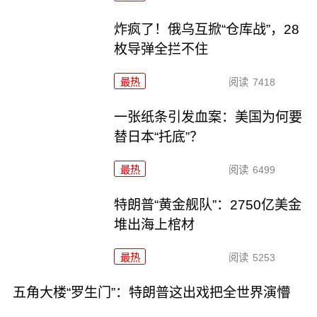
炸疯了！俄乌互掀“仓库战”，28
枚导弹全拦不住
最热
阅读
7418
一张纸条引发血案：美国为何要
替日本“托底”？
最热
阅读
6499
特朗普“黄金舰队”：2750亿美金
堆出海上棺材
最热
阅读
5253
五角大楼“罗生门”：特朗普这出戏把全世界演懵