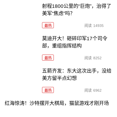
射程1800公里的“巨炮”，治得了
美军“焦虑”吗？
最热
阅读
14935
莫迪开大！砸碎印军17个司令
部，重组指挥结构
最热
阅读
8252
五箭齐发：东大这次出手，没给
美方留半点幻想
最热
阅读
6962
红海惊涛！沙特摆开大棋局，猫鼠游戏才刚开场