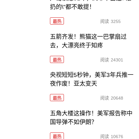
扔的\"都不敢提！
最热
阅读
3255
五箭齐发！熊猫这一巴掌扇过
去，大漂亮终于知疼
最热
阅读
24301
央视短短5秒钟，美军3年兵推一
夜作废！亚太变天
最热
阅读
20648
五角大楼这操作！美军报告称中
国导弹不如伊朗？
最热
阅读
10676