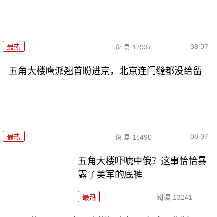
08-07
最热
阅读
17937
五角大楼鹰派翘首盼进京，北京连门缝都没给留
08-07
最热
阅读
15490
五角大楼吓唬中俄？这事恰恰暴
露了美军的底裤
最热
阅读
13241