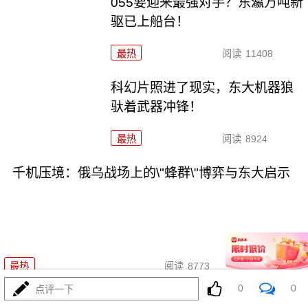
055要迎来最强对手？东瀛万吨新
驱已上船台！
最热
阅读
11408
科幻片照进了现实，东大机器狼
驮着武器冲锋！
最热
阅读
8924
千机压境：俄乌战场上的\"蜂群\"博弈与东大启示
08-04
最热
阅读
8773
0
0
点评一下
波斯要给中东\"物理断网\"，特朗