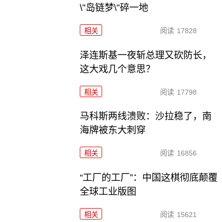
\"岛链梦\"碎一地
相关
阅读
17828
泽连斯基一夜斩总理又砍防长，
这大戏几个意思？
相关
阅读
17798
马科斯两线溃败：沙拉稳了，南
海牌被东大刺穿
相关
阅读
16856
“工厂的工厂”：中国这棋彻底颠覆
全球工业版图
相关
阅读
15621