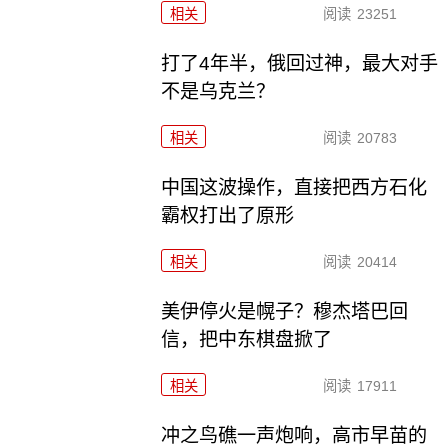
相关
阅读
23251
打了4年半，俄回过神，最大对手
不是乌克兰？
相关
阅读
20783
中国这波操作，直接把西方石化
霸权打出了原形
相关
阅读
20414
美伊停火是幌子？穆杰塔巴回
信，把中东棋盘掀了
相关
阅读
17911
冲之鸟礁一声炮响，高市早苗的