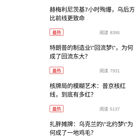
赫梅利尼茨基7小时殉爆，乌后方
比前线更致命
最热
阅读
8395
特朗普的制造业\"回流梦\"，为何
成了回流东大？
最热
阅读
7931
核牌局的模糊艺术：普京核红
线，到底有多红？
最热
阅读
5137
扎胖摊牌：乌克兰的\"北约梦\"为
何成了一地鸡毛？