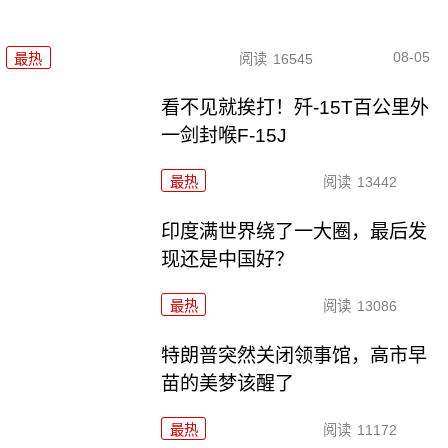
08-05
最热
阅读
16545
看不见就挨打！歼-15T百公里外
一剑封喉F-15J
最热
阅读
13442
印度满世界绕了一大圈，最后发
现还是中国好？
最热
阅读
13086
特朗普突然关闭领事馆，高市早
苗的美梦该醒了
最热
阅读
11172