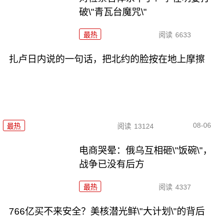
破\"青瓦台魔咒\"
最热
阅读
6633
扎卢日内说的一句话，把北约的脸按在地上摩擦
08-06
最热
阅读
13124
电商哭晕：俄乌互相砸\"饭碗\"，
战争已没有后方
最热
阅读
4337
766亿买不来安全？美核潜光鲜\"大计划\"的背后