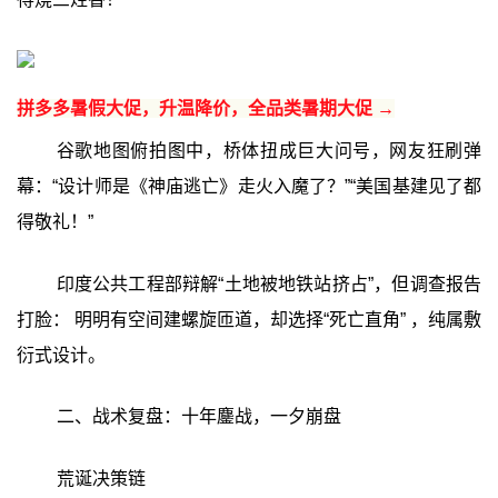
拼多多暑假大促，升温降价，全品类暑期大促 →
谷歌地图俯拍图中，桥体扭成巨大问号，网友狂刷弹
幕：“设计师是《神庙逃亡》走火入魔了？”“美国基建见了都
得敬礼！”
印度公共工程部辩解“土地被地铁站挤占”，但调查报告
打脸： 明明有空间建螺旋匝道，却选择“死亡直角” ，纯属敷
衍式设计。
二、战术复盘：十年鏖战，一夕崩盘
荒诞决策链