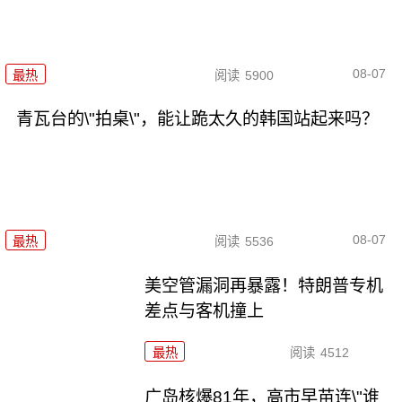
08-07
最热
阅读
5900
青瓦台的\"拍桌\"，能让跪太久的韩国站起来吗？
08-07
最热
阅读
5536
美空管漏洞再暴露！特朗普专机
差点与客机撞上
最热
阅读
4512
广岛核爆81年，高市早苗连\"谁