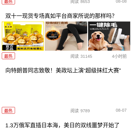
08-08
最热
阅读
8653
双十一现货专场真如平台商家所说的那样吗？
最热
阅读
31145
4小时前
向特朗普同志致敬！美政坛上演“超级抹红大赛”
08-07
最热
阅读
9789
1.3万俄军直插日本海，美日的双线噩梦开始了