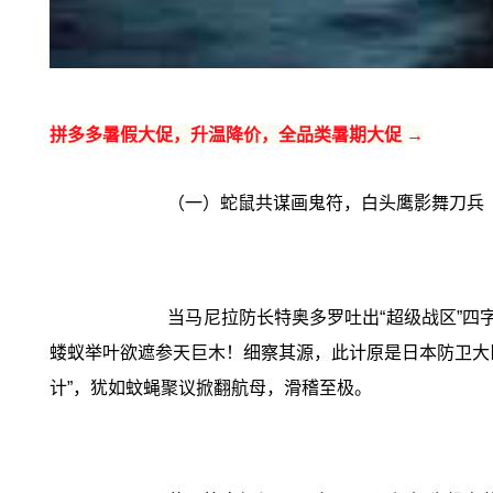
拼多多暑假大促，升温降价，全品类暑期大促 →
（一）蛇鼠共谋画鬼符，白头鹰影舞刀兵
当马尼拉防长特奥多罗吐出“超级战区”四
蝼蚁举叶欲遮参天巨木！细察其源，此计原是日本防卫大
计”，犹如蚊蝇聚议掀翻航母，滑稽至极。