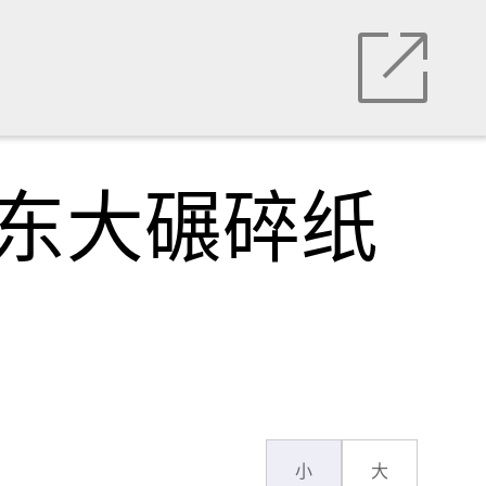
，东大碾碎纸
小
大