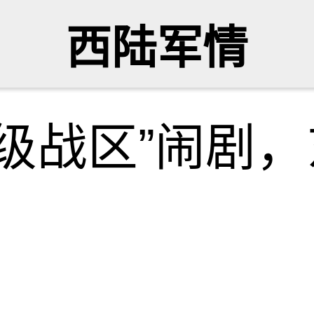
西陆军情
级战区”闹剧