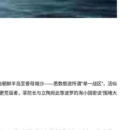
自朝鲜半岛至曾母暗沙——悉数框进所谓“单一战区”，活似
更荒诞者，菲防长与立陶宛此等波罗的海小国密谈“围堵大