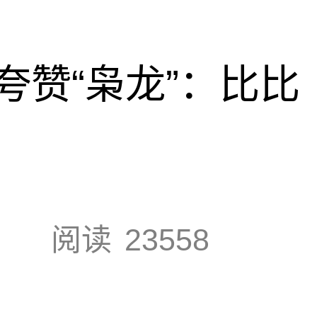
夸赞“枭龙”：比比
阅读
23558