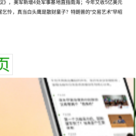
议》，美军新增4处军事基地直指南海；今年又收5亿美元
尾乞怜，真当白头鹰是散财童子？特朗普的“交易艺术”早昭
页