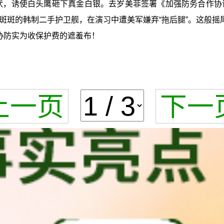
名状，诱使白头鹰砸下真金白银。去岁美菲签署《加强防务合作协
斑的韩制二手护卫舰，在演习中遭美军嫌弃“拖后腿”。这般摇
协防实为收保护费的遮羞布！
上一页
下一