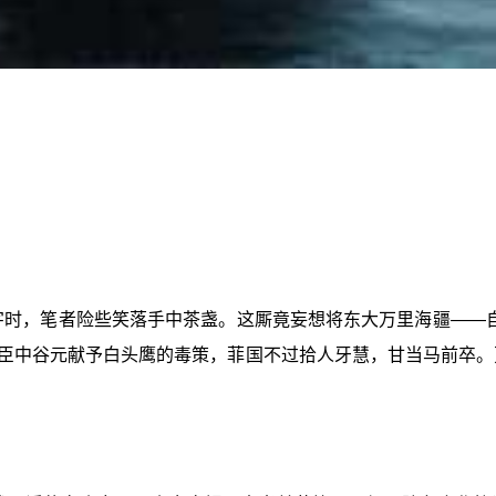
字时，笔者险些笑落手中茶盏。这厮竟妄想将东大万里海疆——
臣中谷元献予白头鹰的毒策，菲国不过拾人牙慧，甘当马前卒。