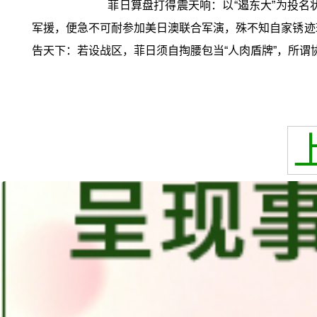
菲日算盘打得震天响：以“遏东大”为投
军援，便急不可耐参加美日澳联合军演，殊不知自家锈迹斑
告天下：若设战区，菲日须自掏腰包当“人肉盾牌”，所谓