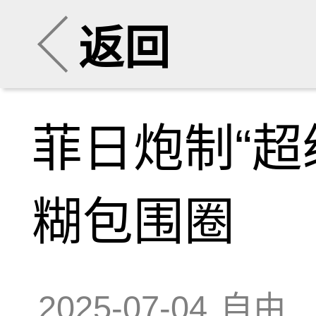
返回
菲日炮制“超
糊包围圈
2025-07-04
自由