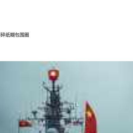
碾碎纸糊包围圈