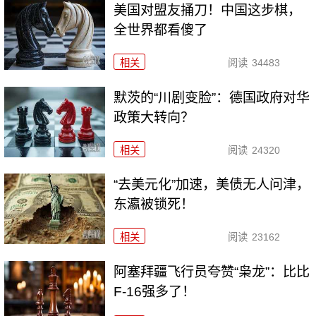
美国对盟友捅刀！中国这步棋，
全世界都看傻了
相关
阅读
34483
默茨的“川剧变脸”：德国政府对华
政策大转向？
相关
阅读
24320
“去美元化”加速，美债无人问津，
东瀛被锁死！
相关
阅读
23162
阿塞拜疆飞行员夸赞“枭龙”：比比
F-16强多了！