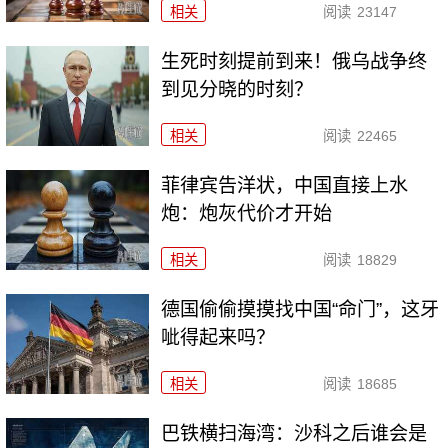
相关
阅读
23147
生死时刻提前到来！俄乌战争终
到见分晓的时刻？
相关
阅读
22465
菲律宾告洋状，中国直接上水
炮：炮灰代价才开始
相关
阅读
18829
德国偷偷摸摸找中国“命门”，这牙
呲得起来吗？
相关
阅读
18685
巴铁横扫海湾：沙科之后谁会是