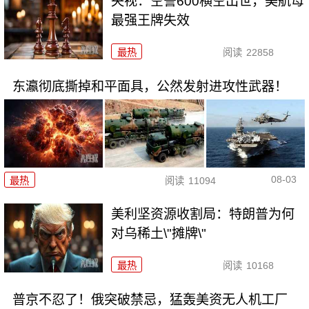
央视：空警600横空出世，美航母
最强王牌失效
最热
阅读
22858
东瀛彻底撕掉和平面具，公然发射进攻性武器！
08-03
最热
阅读
11094
美利坚资源收割局：特朗普为何
对乌稀土\"摊牌\"
最热
阅读
10168
普京不忍了！俄突破禁忌，猛轰美资无人机工厂