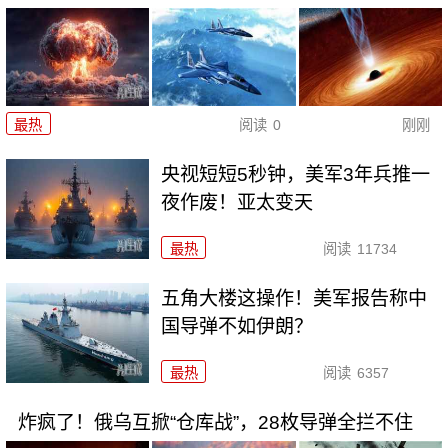
最热
阅读
0
刚刚
央视短短5秒钟，美军3年兵推一
夜作废！亚太变天
最热
阅读
11734
五角大楼这操作！美军报告称中
国导弹不如伊朗？
最热
阅读
6357
炸疯了！俄乌互掀“仓库战”，28枚导弹全拦不住