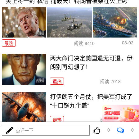
美上将一封“私信”捅破天！特朗普被架在火上烤
08-02
最热
阅读
9410
两大命门决定美国退无可退，伊
朗别再幻想了！
最热
阅读
7018
打伊朗五个月仗，把美军打成了
“十口锅九个盖”
最热
阅读
5488
0
0
点评一下
特朗普要对伊朗“断气断电”？这豪