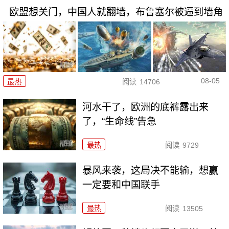
欧盟想关门，中国人就翻墙，布鲁塞尔被逼到墙角
08-05
最热
阅读
14706
河水干了，欧洲的底裤露出来
了，“生命线”告急
最热
阅读
9729
暴风来袭，这局决不能输，想赢
一定要和中国联手
最热
阅读
13505