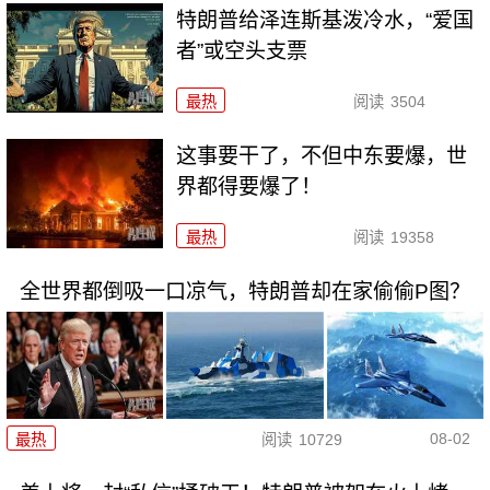
特朗普给泽连斯基泼冷水，“爱国
者”或空头支票
最热
阅读
3504
这事要干了，不但中东要爆，世
界都得要爆了！
最热
阅读
19358
全世界都倒吸一口凉气，特朗普却在家偷偷P图？
08-02
最热
阅读
10729