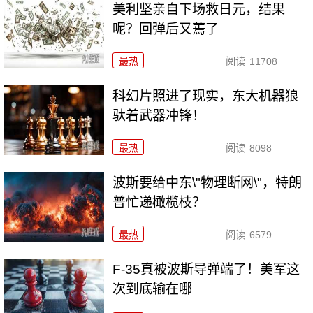
美利坚亲自下场救日元，结果
呢？回弹后又蔫了
最热
阅读
11708
科幻片照进了现实，东大机器狼
驮着武器冲锋！
最热
阅读
8098
波斯要给中东\"物理断网\"，特朗
普忙递橄榄枝？
最热
阅读
6579
F-35真被波斯导弹端了！美军这
次到底输在哪