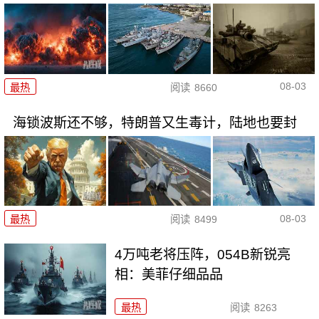
08-03
最热
阅读
8660
海锁波斯还不够，特朗普又生毒计，陆地也要封
08-03
最热
阅读
8499
4万吨老将压阵，054B新锐亮
相：美菲仔细品品
最热
阅读
8263