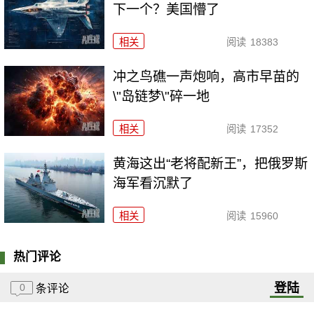
下一个？美国懵了
相关
阅读
18383
冲之鸟礁一声炮响，高市早苗的
\"岛链梦\"碎一地
相关
阅读
17352
黄海这出“老将配新王”，把俄罗斯
海军看沉默了
相关
阅读
15960
热门评论
登陆
0
条评论