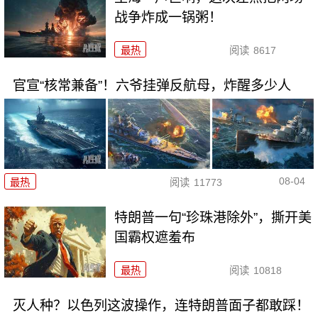
战争炸成一锅粥！
最热
阅读
8617
官宣“核常兼备”！六爷挂弹反航母，炸醒多少人
08-04
最热
阅读
11773
特朗普一句“珍珠港除外”，撕开美
国霸权遮羞布
最热
阅读
10818
灭人种？以色列这波操作，连特朗普面子都敢踩！