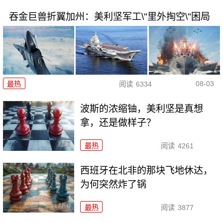
吞金巨兽折翼加州：美利坚军工\"里外掏空\"困局
08-03
最热
阅读
6334
波斯的浓缩铀，美利坚是真想
拿，还是做样子？
最热
阅读
4261
西班牙在北非的那块飞地休达，
为何突然炸了锅
最热
阅读
3877