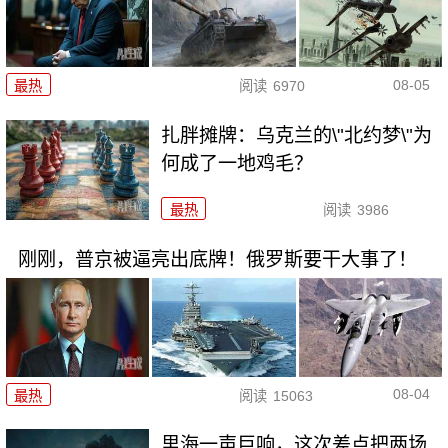
08-05
最热
阅读
6970
扎胖摊牌：乌克兰的\"北约梦\"为
何成了一地鸡毛？
最热
阅读
3986
刚刚，普京被逼亮出底牌！俄罗斯要干大事了！
08-04
最热
阅读
15063
里海一声巨响，这次差点把两场