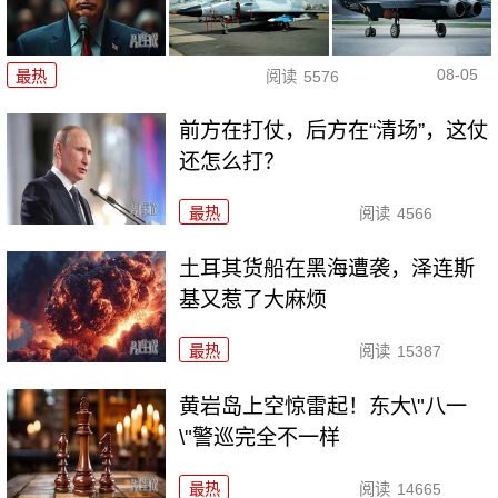
08-05
最热
阅读
5576
前方在打仗，后方在“清场”，这仗
还怎么打？
最热
阅读
4566
土耳其货船在黑海遭袭，泽连斯
基又惹了大麻烦
最热
阅读
15387
黄岩岛上空惊雷起！东大\"八一
\"警巡完全不一样
最热
阅读
14665