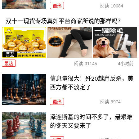
最热
阅读
10684
双十一现货专场真如平台商家所说的那样吗？
最热
阅读
31145
4小时前
信息量很大！歼20越肩反杀，美
西方都不淡定了
最热
阅读
9974
泽连斯基的时间不多了，最艰难
的冬天又要来了