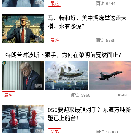
最热
阅读
6444
马、特和好，美中期选举这盘大
棋，水有多深？
最热
阅读
5798
特朗普对波斯下狠手，为何在黎明前戛然而止？
08-04
最热
阅读
3955
055要迎来最强对手？东瀛万吨新
驱已上船台！
最热
阅读
10468