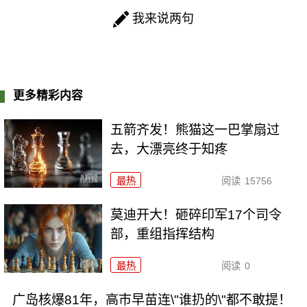
我来说两句
更多精彩内容
五箭齐发！熊猫这一巴掌扇过
去，大漂亮终于知疼
最热
阅读
15756
莫迪开大！砸碎印军17个司令
部，重组指挥结构
最热
阅读
0
广岛核爆81年，高市早苗连\"谁扔的\"都不敢提！