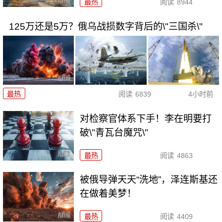
最热
阅读
8944
125万还是5万？俄乌战损数字背后的\"三国杀\"
最热
阅读
6839
4小时前
对检察官体系下手！李在明要打
破\"青瓦台魔咒\"
最热
阅读
4863
被俄导弹天天“洗地”，泽连斯基还
在做着美梦！
最热
阅读
4409