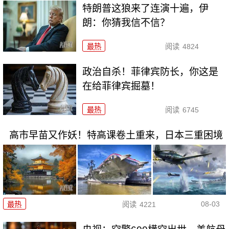
特朗普这狼来了连演十遍，伊
朗：你猜我信不信？
最热
阅读
4824
政治自杀！菲律宾防长，你这是
在给菲律宾掘墓！
最热
阅读
6745
高市早苗又作妖！特高课卷土重来，日本三重困境
08-03
最热
阅读
4221