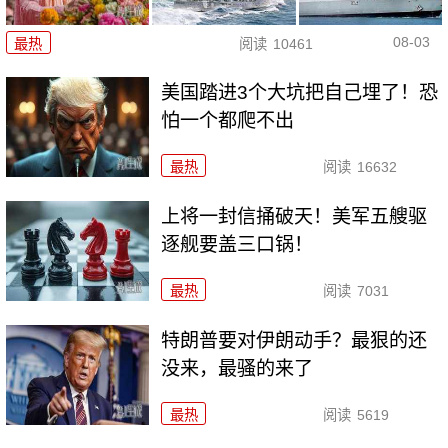
08-03
最热
阅读
10461
美国踏进3个大坑把自己埋了！恐
怕一个都爬不出
最热
阅读
16632
上将一封信捅破天！美军五艘驱
逐舰要盖三口锅！
最热
阅读
7031
特朗普要对伊朗动手？最狠的还
没来，最骚的来了
最热
阅读
5619