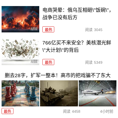
电商哭晕：俄乌互相砸\"饭碗\"，
战争已没有后方
最热
阅读
3045
766亿买不来安全？美核潜光鲜
\"大计划\"的背后
最热
阅读
5349
删去28字，扩军一整本！高市的把戏骗不了东大
最热
阅读
4458
4小时前