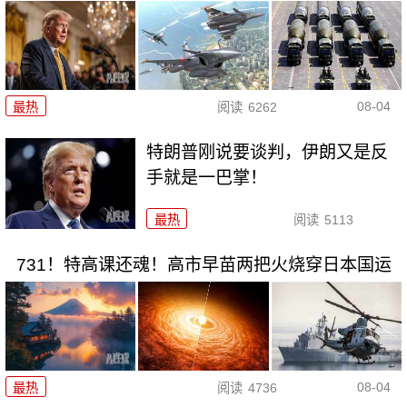
08-04
最热
阅读
6262
特朗普刚说要谈判，伊朗又是反
手就是一巴掌！
最热
阅读
5113
731！特高课还魂！高市早苗两把火烧穿日本国运
08-04
最热
阅读
4736