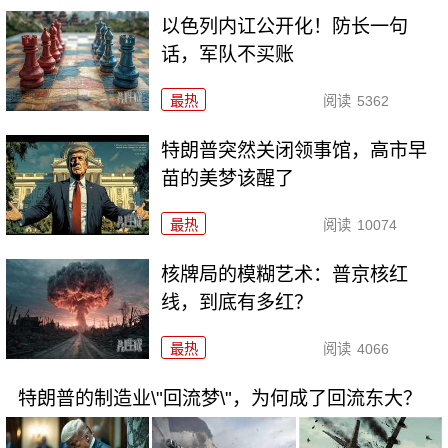
以色列内讧公开化！防长一句
话，军队不买账
最热
阅读
5362
特朗普突然关闭领事馆，高市早
苗的美梦该醒了
最热
阅读
10074
核牌局的模糊艺术：普京核红
线，到底有多红？
最热
阅读
4066
特朗普的制造业\"回流梦\"，为何成了回流东大？