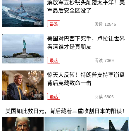
解放军五秒镜头颠覆太平洋！美
军最后安全区没了
最热
阅读
12545
美国对巴西下死手，卢拉让世界
看清谁才是真朋友
最热
阅读
7069
惊天大反转！特朗普支持率崩盘
背后竟藏致命一击
最热
阅读
6806
美国如此救日元，背后藏着三重收割日本的阳谋！