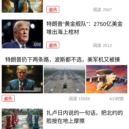
最热
阅读
2567
特朗普“黄金舰队”：2750亿美金
堆出海上棺材
最热
阅读
2512
特朗普扔下两条路，波斯都不选，美军机又被揍
最热
阅读
15555
4小时前
扎卢日内说的一句话，把北约的
脸按在地上摩擦