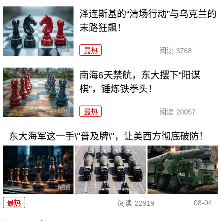
泽连斯基的“清场行动”与乌克兰的
末路狂飙！
最热
阅读
3768
南海6天禁航，东大摆下“阳谋
棋”，锤炼铁拳头！
最热
阅读
20057
东大海军这一手\"普及牌\"，让美西方彻底破防！
08-04
最热
阅读
22919