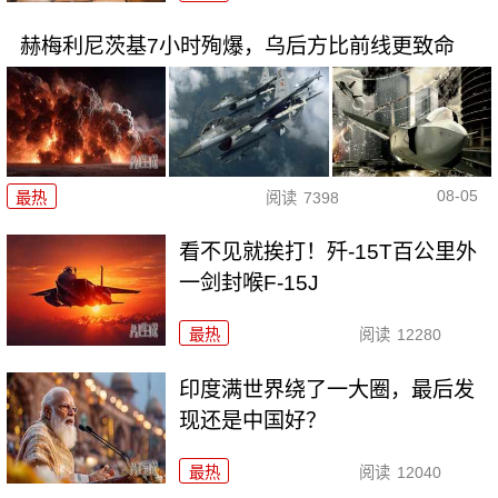
赫梅利尼茨基7小时殉爆，乌后方比前线更致命
08-05
最热
阅读
7398
看不见就挨打！歼-15T百公里外
一剑封喉F-15J
最热
阅读
12280
印度满世界绕了一大圈，最后发
现还是中国好？
最热
阅读
12040