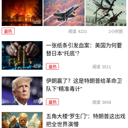
最热
阅读
4221
2小时前
一张纸条引发血案：美国为何要
替日本“托底”？
最热
阅读
3511
伊朗赢了？这是特朗普给革命卫
队下“精准毒计”
最热
阅读
3658
五角大楼“罗生门”：特朗普这出戏
把全世界演懵