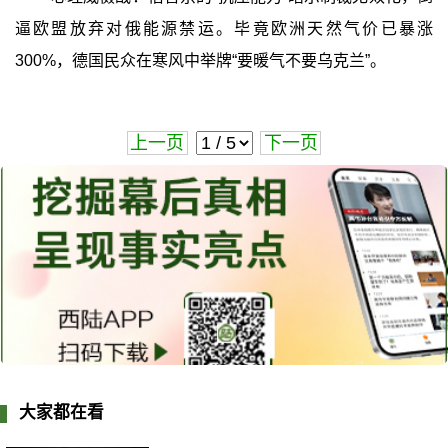
逼欧盟放弃对俄能源禁运。毕竟欧洲天然气价已暴涨
300%，德国民众在寒风中举牌“要暖气不要乌克兰”。
上一页
下一页
大家都在看