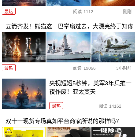
最热
阅读
1112
刚刚
五箭齐发！熊猫这一巴掌扇过去，大漂亮终于知疼
最热
阅读
19056
3小时前
央视短短5秒钟，美军3年兵推一
夜作废！亚太变天
最热
阅读
14162
双十一现货专场真如平台商家所说的那样吗？