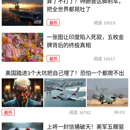
算了不打了？特朗普这脚刹车，
把全世界都晃吐了
最热
阅读
15019
一张图让印度陷入死寂，五枚金
牌背后的终极真相
最热
阅读
10517
美国踏进3个大坑把自己埋了！恐怕一个都爬不出
08-03
最热
阅读
16762
上将一封信捅破天！美军五艘驱