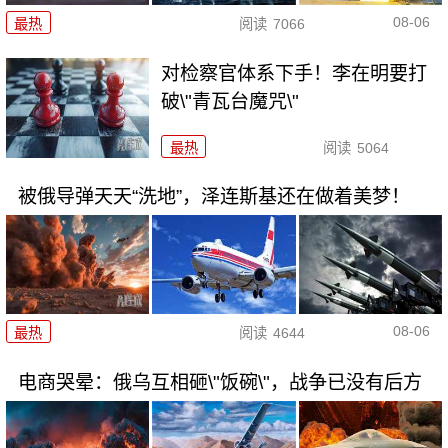
08-06
最热
阅读
7066
对检察官体系下手！李在明要打
破\"青瓦台魔咒\"
最热
阅读
5064
被俄导弹天天“洗地”，泽连斯基还在做着美梦！
08-06
最热
阅读
4644
电商哭晕：俄乌互相砸\"饭碗\"，战争已没有后方