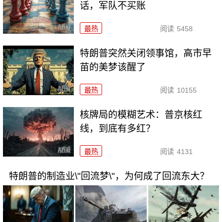
话，军队不买账
最热
阅读
5458
特朗普突然关闭领事馆，高市早
苗的美梦该醒了
最热
阅读
10155
核牌局的模糊艺术：普京核红
线，到底有多红？
最热
阅读
4131
特朗普的制造业\"回流梦\"，为何成了回流东大？