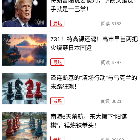
特朗普刚说要谈判，伊朗又是反
手就是一巴掌！
最热
阅读
5183
731！特高课还魂！高市早苗两把
火烧穿日本国运
最热
阅读
4797
泽连斯基的“清场行动”与乌克兰的
末路狂飙！
最热
阅读
3821
南海6天禁航，东大摆下“阳谋
棋”，锤炼铁拳头！
最热
阅读
20189