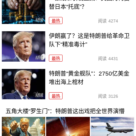
替日本“托底”？
最热
阅读
4274
伊朗赢了？这是特朗普给革命卫
队下“精准毒计”
最热
阅读
4431
特朗普“黄金舰队”：2750亿美金
堆出海上棺材
最热
阅读
3126
五角大楼“罗生门”：特朗普这出戏把全世界演懵