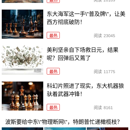
东大海军这一手\"普及牌\"，让美
西方彻底破防！
最热
阅读
23045
美利坚亲自下场救日元，结果
呢？回弹后又蔫了
最热
阅读
11775
科幻片照进了现实，东大机器狼
驮着武器冲锋！
最热
阅读
8161
波斯要给中东\"物理断网\"，特朗普忙递橄榄枝？