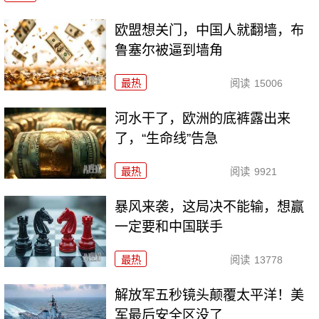
欧盟想关门，中国人就翻墙，布
鲁塞尔被逼到墙角
最热
阅读
15006
河水干了，欧洲的底裤露出来
了，“生命线”告急
最热
阅读
9921
暴风来袭，这局决不能输，想赢
一定要和中国联手
最热
阅读
13778
解放军五秒镜头颠覆太平洋！美
军最后安全区没了