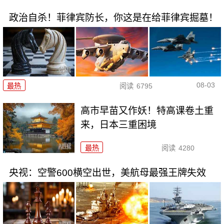
政治自杀！菲律宾防长，你这是在给菲律宾掘墓！
08-03
最热
阅读
6795
高市早苗又作妖！特高课卷土重
来，日本三重困境
最热
阅读
4280
央视：空警600横空出世，美航母最强王牌失效