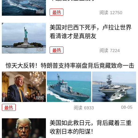
最热
阅读
12750
美国对巴西下死手，卢拉让世界
看清谁才是真朋友
最热
阅读
7224
惊天大反转！特朗普支持率崩盘背后竟藏致命一击
08-05
最热
阅读
6933
美国如此救日元，背后藏着三重
收割日本的阳谋！