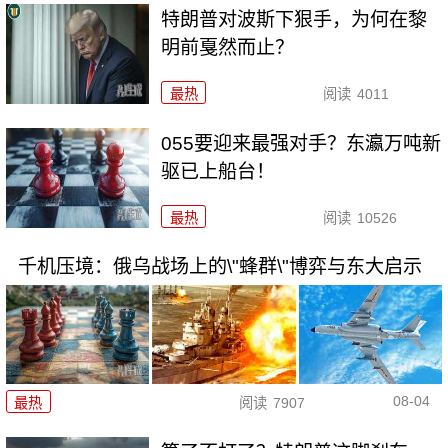
特朗普对波斯下狠手，为何在黎
明前戛然而止？
最热
阅读
4011
055要迎来最强对手？东瀛万吨新
驱已上船台！
最热
阅读
10526
千机压境：俄乌战场上的\"蜂群\"博弈与东大启示
08-04
最热
阅读
7907