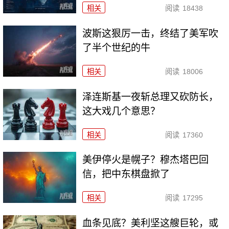
相关
阅读
18438
波斯这狠厉一击，终结了美军吹
了半个世纪的牛
相关
阅读
18006
泽连斯基一夜斩总理又砍防长，
这大戏几个意思？
相关
阅读
17360
美伊停火是幌子？穆杰塔巴回
信，把中东棋盘掀了
相关
阅读
17295
血条见底？美利坚这艘巨轮，或