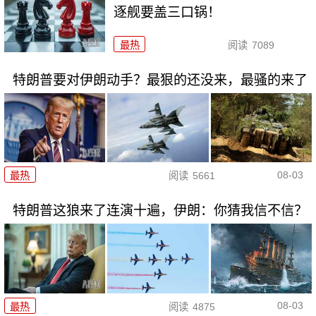
逐舰要盖三口锅！
最热
阅读
7089
特朗普要对伊朗动手？最狠的还没来，最骚的来了
08-03
最热
阅读
5661
特朗普这狼来了连演十遍，伊朗：你猜我信不信？
08-03
最热
阅读
4875