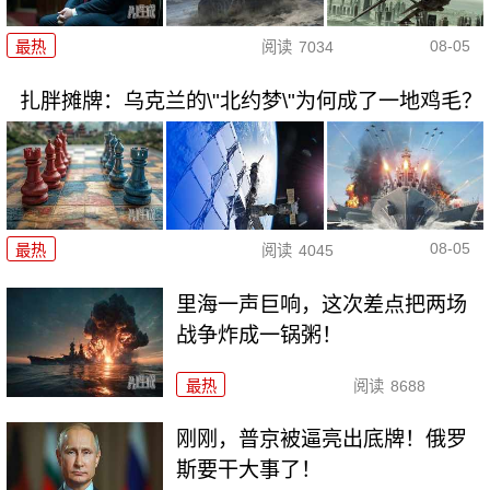
08-05
最热
阅读
7034
扎胖摊牌：乌克兰的\"北约梦\"为何成了一地鸡毛？
08-05
最热
阅读
4045
里海一声巨响，这次差点把两场
战争炸成一锅粥！
最热
阅读
8688
刚刚，普京被逼亮出底牌！俄罗
斯要干大事了！