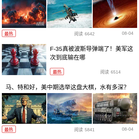
08-04
最热
阅读
6642
F-35真被波斯导弹端了！美军这
次到底输在哪
最热
阅读
6514
马、特和好，美中期选举这盘大棋，水有多深？
08-04
最热
阅读
5841