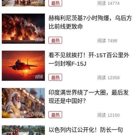
最热
阅读
14774
赫梅利尼茨基7小时殉爆，乌后方
比前线更致命
最热
阅读
7498
看不见就挨打！歼-15T百公里外
一剑封喉F-15J
最热
阅读
12358
印度满世界绕了一大圈，最后发
现还是中国好？
最热
阅读
12150
以色列内讧公开化！防长一句