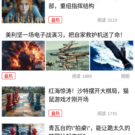
部，重组指挥结构
最热
阅读
3123
美利坚一场电子战演习，把自家救护机送了命！
最热
阅读
1880
刚刚
红海惊涛！沙特摆开大棋局，猫
鼠游戏才刚开场
最热
阅读
1731
青瓦台的\"拍桌\"，能让跪太久的