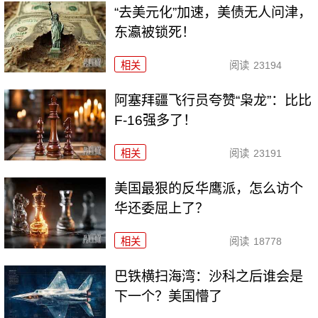
“去美元化”加速，美债无人问津，
东瀛被锁死！
相关
阅读
23194
阿塞拜疆飞行员夸赞“枭龙”：比比
F-16强多了！
相关
阅读
23191
美国最狠的反华鹰派，怎么访个
华还委屈上了？
相关
阅读
18778
巴铁横扫海湾：沙科之后谁会是
下一个？美国懵了