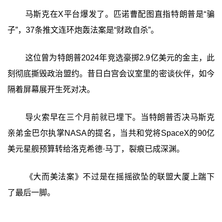
马斯克在X平台爆发了。匹诺曹配图直指特朗普是“骗
子”，37条推文连环炮轰法案是“财政自杀”。
这位曾为特朗普2024年竞选豪掷2.9亿美元的金主，此
刻彻底撕毁政治盟约。昔日白宫会议室里的密谈伙伴，如今
隔着屏幕展开生死对决。
导火索早在三个月前就已埋下。当特朗普否决马斯克
亲弟金巴尔执掌NASA的提名，当共和党将SpaceX的90亿
美元星舰预算转给洛克希德·马丁，裂痕已成深渊。
《大而美法案》不过是在摇摇欲坠的联盟大厦上踹下
了最后一脚。