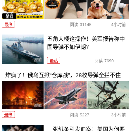
最热
阅读
31145
4小时前
五角大楼这操作！美军报告称中
国导弹不如伊朗？
最热
阅读
7690
炸疯了！俄乌互掀“仓库战”，28枚导弹全拦不住
最热
阅读
5227
3小时前
一张纸条引发血案：美国为何要