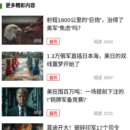
更多精彩内容
射程1800公里的“巨炮”，治得了
美军“焦虑”吗？
最热
阅读
4200
1.3万俄军直插日本海，美日的双
线噩梦开始了
最热
阅读
3097
美狂囤百万吨：一场提前下注的
\"铜牌军备竞赛\"
最热
阅读
2215
莫迪开大！砸碎印军17个司令