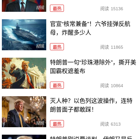
最热
阅读
15136
官宣“核常兼备”！六爷挂弹反航
母，炸醒多少人
最热
阅读
11865
特朗普一句“珍珠港除外”，撕开美
国霸权遮羞布
最热
阅读
10864
灭人种？以色列这波操作，连特
朗普面子都敢踩！
最热
阅读
6313