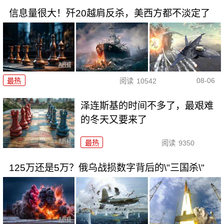
信息量很大！歼20越肩反杀，美西方都不淡定了
08-06
最热
阅读
10542
泽连斯基的时间不多了，最艰难
的冬天又要来了
最热
阅读
9350
125万还是5万？俄乌战损数字背后的\"三国杀\"