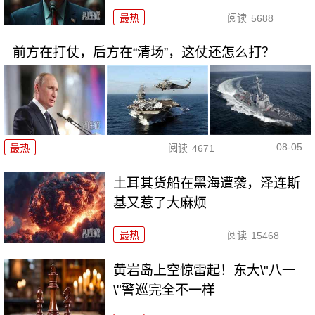
最热
阅读
5688
前方在打仗，后方在“清场”，这仗还怎么打？
08-05
最热
阅读
4671
土耳其货船在黑海遭袭，泽连斯
基又惹了大麻烦
最热
阅读
15468
黄岩岛上空惊雷起！东大\"八一
\"警巡完全不一样