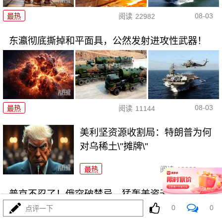
08-03
最热
阅读
22982
东瀛彻底撕掉和平面具，公然发射进攻性武器！
08-03
最热
阅读
11144
美利坚资源收割局：特朗普为何
对乌稀土\"摊牌\"
最热
阅读
10233
普京不忍了！俄突破禁忌，猛轰美资无人机工厂
0
0
点评一下