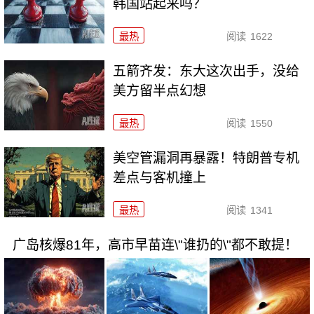
韩国站起来吗？
最热
阅读
1622
五箭齐发：东大这次出手，没给
美方留半点幻想
最热
阅读
1550
美空管漏洞再暴露！特朗普专机
差点与客机撞上
最热
阅读
1341
广岛核爆81年，高市早苗连\"谁扔的\"都不敢提！