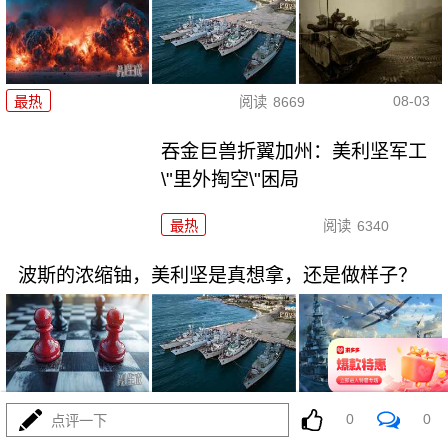
08-03
最热
阅读
8669
吞金巨兽折翼加州：美利坚军工
\"里外掏空\"困局
最热
阅读
6340
波斯的浓缩铀，美利坚是真想拿，还是做样子？
08-03
最热
阅读
4272
0
0
点评一下