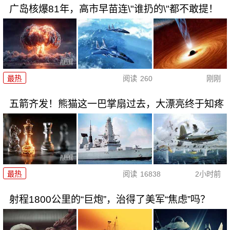
广岛核爆81年，高市早苗连\"谁扔的\"都不敢提！
最热
阅读
260
刚刚
五箭齐发！熊猫这一巴掌扇过去，大漂亮终于知疼
最热
阅读
16838
2小时前
射程1800公里的“巨炮”，治得了美军“焦虑”吗？