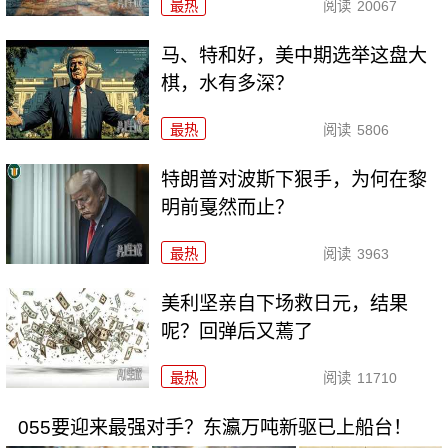
最热
阅读
20067
马、特和好，美中期选举这盘大
棋，水有多深？
最热
阅读
5806
特朗普对波斯下狠手，为何在黎
明前戛然而止？
最热
阅读
3963
美利坚亲自下场救日元，结果
呢？回弹后又蔫了
最热
阅读
11710
055要迎来最强对手？东瀛万吨新驱已上船台！