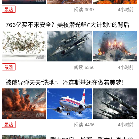
最热
阅读
3067
4小时前
766亿买不来安全？美核潜光鲜\"大计划\"的背后
最热
阅读
5356
4小时前
被俄导弹天天“洗地”，泽连斯基还在做着美梦！
最热
阅读
4436
4小时前