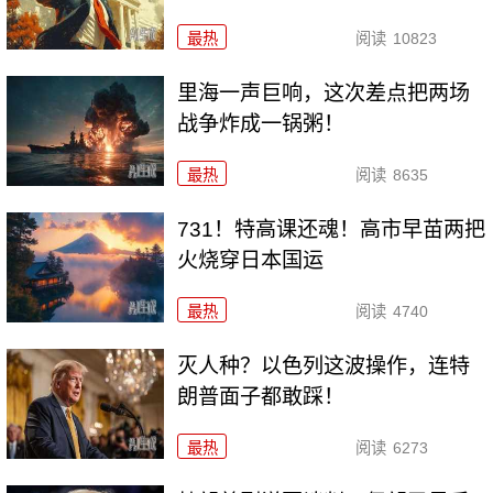
最热
阅读
10823
里海一声巨响，这次差点把两场
战争炸成一锅粥！
最热
阅读
8635
731！特高课还魂！高市早苗两把
火烧穿日本国运
最热
阅读
4740
灭人种？以色列这波操作，连特
朗普面子都敢踩！
最热
阅读
6273