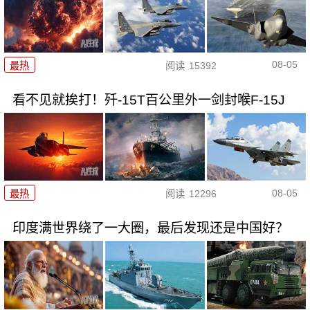
08-05
最热
阅读
15392
看不见就挨打！歼-15T百公里外一剑封喉F-15J
08-05
最热
阅读
12296
印度满世界绕了一大圈，最后发现还是中国好？