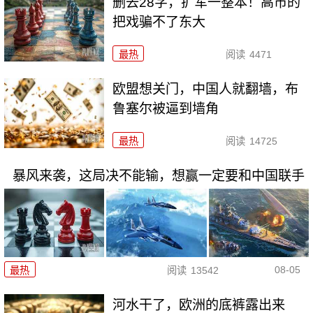
删去28字，扩军一整本！高市的
把戏骗不了东大
最热
阅读
4471
欧盟想关门，中国人就翻墙，布
鲁塞尔被逼到墙角
最热
阅读
14725
暴风来袭，这局决不能输，想赢一定要和中国联手
08-05
最热
阅读
13542
河水干了，欧洲的底裤露出来