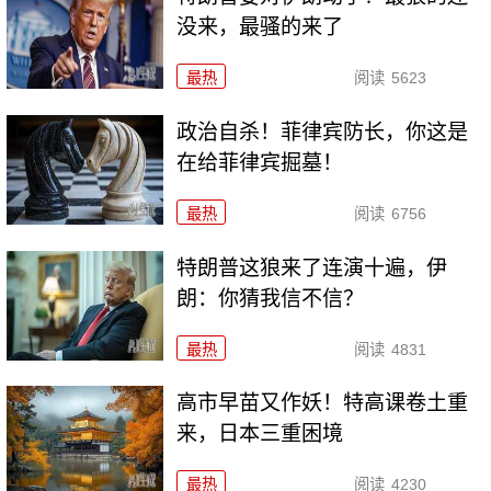
没来，最骚的来了
最热
阅读
5623
政治自杀！菲律宾防长，你这是
在给菲律宾掘墓！
最热
阅读
6756
特朗普这狼来了连演十遍，伊
朗：你猜我信不信？
最热
阅读
4831
高市早苗又作妖！特高课卷土重
来，日本三重困境
最热
阅读
4230