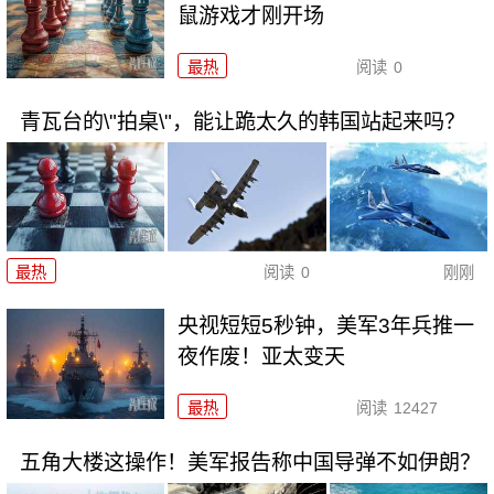
鼠游戏才刚开场
最热
阅读
0
青瓦台的\"拍桌\"，能让跪太久的韩国站起来吗？
最热
阅读
0
刚刚
央视短短5秒钟，美军3年兵推一
夜作废！亚太变天
最热
阅读
12427
五角大楼这操作！美军报告称中国导弹不如伊朗？