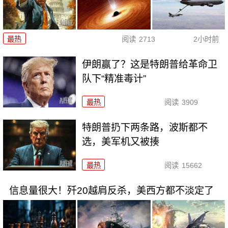
最热
阅读
2713
2小时前
伊朗赢了？这是特朗普给革命卫
队下“精准毒计”
最热
阅读
3909
特朗普扔下两条路，波斯都不
选，美军机又被揍
最热
阅读
15662
信息量很大！歼20越肩反杀，美西方都不淡定了