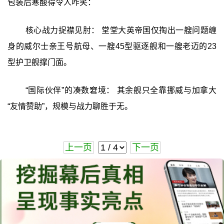
包装后寒酸得令人咋笑：
核心战力捉襟见肘： 堂堂大英帝国仅掏出一艘问题缠
身的威尔士亲王号航母、一艘45型驱逐舰和一艘老迈的23
型护卫舰撑门面。
“国际伙伴”的凑数窘境： 其余舰只全靠挪威与加拿大
“友情赞助”，规模与战力聊胜于无。
上一页
下一页