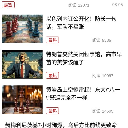
08-05
最热
阅读
12071
以色列内讧公开化！防长一句
话，军队不买账
最热
阅读
5385
特朗普突然关闭领事馆，高市早
苗的美梦该醒了
最热
阅读
10097
黄岩岛上空惊雷起！东大\"八一
\"警巡完全不一样
最热
阅读
14695
赫梅利尼茨基7小时殉爆，乌后方比前线更致命