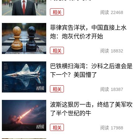
相关
阅读
22468
菲律宾告洋状，中国直接上水
炮：炮灰代价才开始
相关
阅读
18832
巴铁横扫海湾：沙科之后谁会是
下一个？美国懵了
相关
阅读
18387
波斯这狠厉一击，终结了美军吹
了半个世纪的牛
相关
阅读
17988