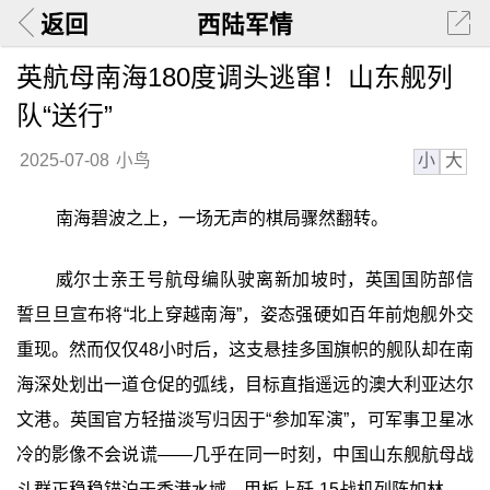
返回
西陆军情
英航母南海180度调头逃窜！山东舰列
队“送行”
小
大
2025-07-08
小鸟
南海碧波之上，一场无声的棋局骤然翻转。
威尔士亲王号航母编队驶离新加坡时，英国国防部信
誓旦旦宣布将“北上穿越南海”，姿态强硬如百年前炮舰外交
重现。然而仅仅48小时后，这支悬挂多国旗帜的舰队却在南
海深处划出一道仓促的弧线，目标直指遥远的澳大利亚达尔
文港。英国官方轻描淡写归因于“参加军演”，可军事卫星冰
冷的影像不会说谎——几乎在同一时刻，中国山东舰航母战
斗群正稳稳锚泊于香港水域，甲板上歼-15战机列阵如林。