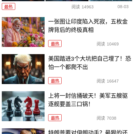
08-03
最热
阅读
14963
一张图让印度陷入死寂，五枚金
牌背后的终极真相
最热
阅读
10469
美国踏进3个大坑把自己埋了！恐
怕一个都爬不出
最热
阅读
16647
上将一封信捅破天！美军五艘驱
逐舰要盖三口锅！
最热
阅读
7038
特朗普要对伊朗动手？最狠的还