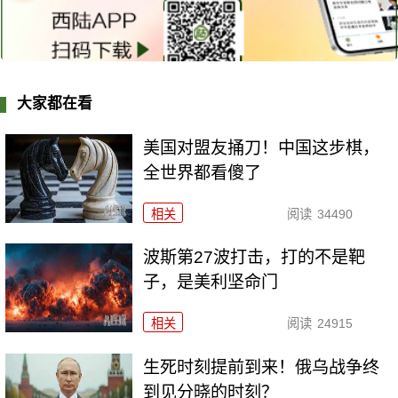
大家都在看
美国对盟友捅刀！中国这步棋，
全世界都看傻了
相关
阅读
34490
波斯第27波打击，打的不是靶
子，是美利坚命门
相关
阅读
24915
生死时刻提前到来！俄乌战争终
到见分晓的时刻？