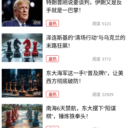
特朗普刚说要谈判，伊朗又是反
手就是一巴掌！
最热
阅读
5121
泽连斯基的“清场行动”与乌克兰的
末路狂飙！
最热
阅读
3772
东大海军这一手\"普及牌\"，让美
西方彻底破防！
最热
阅读
22929
南海6天禁航，东大摆下“阳谋
棋”，锤炼铁拳头！