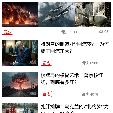
08-05
最热
阅读
7409
特朗普的制造业\"回流梦\"，为何
成了回流东大？
最热
阅读
6980
核牌局的模糊艺术：普京核红
线，到底有多红？
最热
阅读
4076
扎胖摊牌：乌克兰的\"北约梦\"为