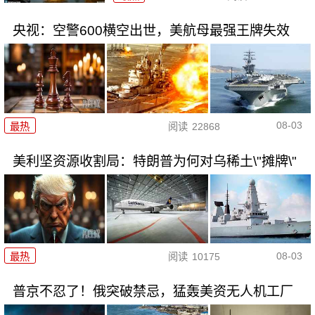
央视：空警600横空出世，美航母最强王牌失效
08-03
最热
阅读
22868
美利坚资源收割局：特朗普为何对乌稀土\"摊牌\"
08-03
最热
阅读
10175
普京不忍了！俄突破禁忌，猛轰美资无人机工厂