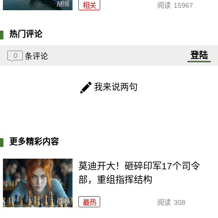
相关
阅读
15967
热门评论
登陆
0
条评论
我来说两句
更多精彩内容
莫迪开大！砸碎印军17个司令
部，重组指挥结构
最热
阅读
308