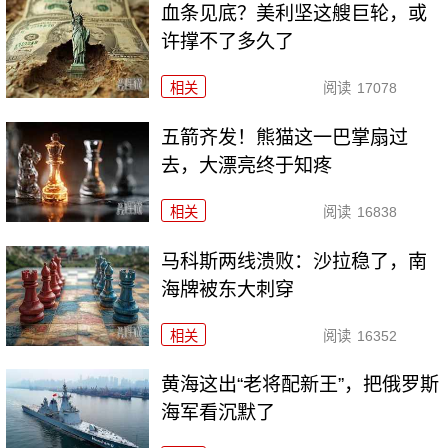
血条见底？美利坚这艘巨轮，或
许撑不了多久了
相关
阅读
17078
五箭齐发！熊猫这一巴掌扇过
去，大漂亮终于知疼
相关
阅读
16838
马科斯两线溃败：沙拉稳了，南
海牌被东大刺穿
相关
阅读
16352
黄海这出“老将配新王”，把俄罗斯
海军看沉默了