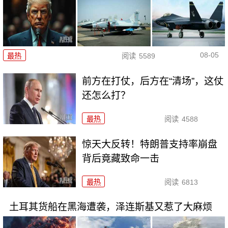
08-05
最热
阅读
5589
前方在打仗，后方在“清场”，这仗
还怎么打？
最热
阅读
4588
惊天大反转！特朗普支持率崩盘
背后竟藏致命一击
最热
阅读
6813
土耳其货船在黑海遭袭，泽连斯基又惹了大麻烦