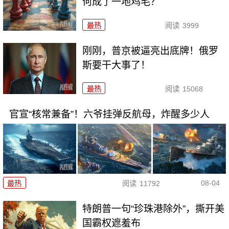
何成了一地鸡毛？
最热
阅读
3999
刚刚，普京被逼亮出底牌！俄罗
斯要干大事了！
最热
阅读
15068
官宣“核常兼备”！六爷挂弹反航母，炸醒多少人
08-04
最热
阅读
11792
特朗普一句“珍珠港除外”，撕开美
国霸权遮羞布