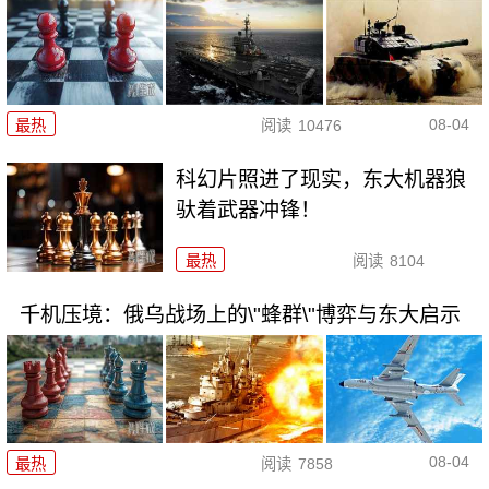
08-04
最热
阅读
10476
科幻片照进了现实，东大机器狼
驮着武器冲锋！
最热
阅读
8104
千机压境：俄乌战场上的\"蜂群\"博弈与东大启示
08-04
最热
阅读
7858