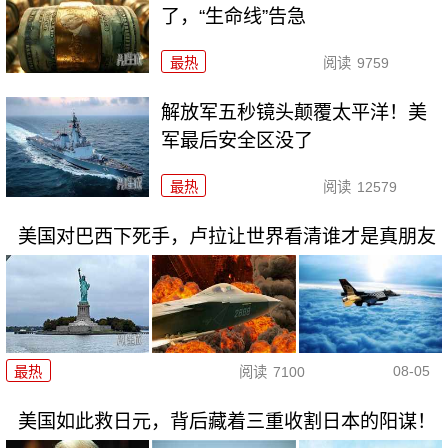
了，“生命线”告急
最热
阅读
9759
解放军五秒镜头颠覆太平洋！美
军最后安全区没了
最热
阅读
12579
美国对巴西下死手，卢拉让世界看清谁才是真朋友
08-05
最热
阅读
7100
美国如此救日元，背后藏着三重收割日本的阳谋！