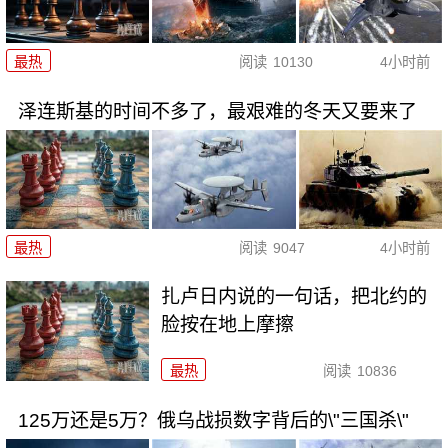
最热
阅读
10130
4小时前
泽连斯基的时间不多了，最艰难的冬天又要来了
最热
阅读
9047
4小时前
扎卢日内说的一句话，把北约的
脸按在地上摩擦
最热
阅读
10836
125万还是5万？俄乌战损数字背后的\"三国杀\"