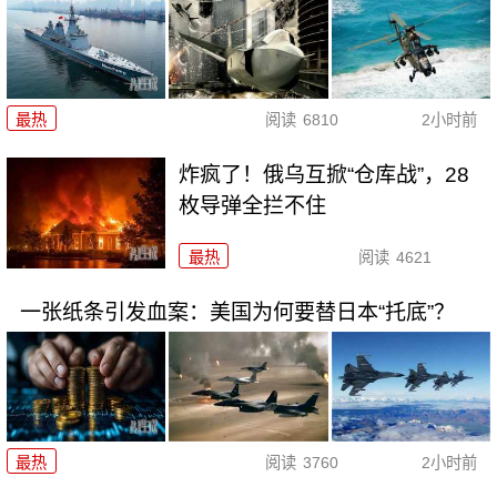
最热
阅读
6810
2小时前
炸疯了！俄乌互掀“仓库战”，28
枚导弹全拦不住
最热
阅读
4621
一张纸条引发血案：美国为何要替日本“托底”？
最热
阅读
3760
2小时前