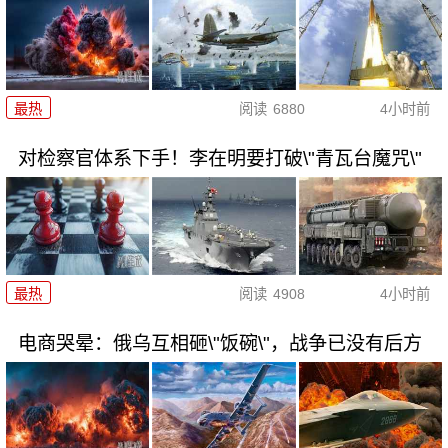
最热
阅读
6880
4小时前
对检察官体系下手！李在明要打破\"青瓦台魔咒\"
最热
阅读
4908
4小时前
电商哭晕：俄乌互相砸\"饭碗\"，战争已没有后方