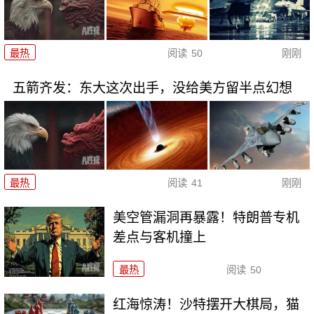
最热
阅读
50
刚刚
五箭齐发：东大这次出手，没给美方留半点幻想
最热
阅读
41
刚刚
美空管漏洞再暴露！特朗普专机
差点与客机撞上
最热
阅读
50
红海惊涛！沙特摆开大棋局，猫