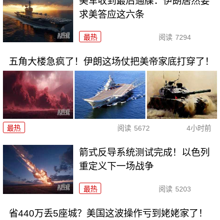
美军收到最后通牒：伊朗居然要
求美答应这六条
最热
阅读
7294
五角大楼急疯了！伊朗这场仗把美帝家底打穿了！
最热
阅读
5672
4小时前
箭式反导系统测试完成！以色列
重定义下一场战争
最热
阅读
5203
省440万丢5座城？美国这波操作亏到姥姥家了！