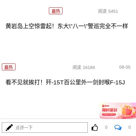
最热
阅读
5451
黄岩岛上空惊雷起！东大\"八一\"警巡完全不一样
08-05
最热
阅读
16184
看不见就挨打！歼-15T百公里外一剑封喉F-15J
08-05
最热
阅读
13764
0
0
点评一下