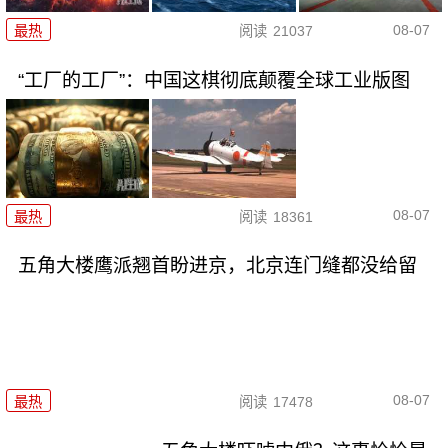
08-07
最热
阅读
21037
“工厂的工厂”：中国这棋彻底颠覆全球工业版图
08-07
最热
阅读
18361
五角大楼鹰派翘首盼进京，北京连门缝都没给留
08-07
最热
阅读
17478