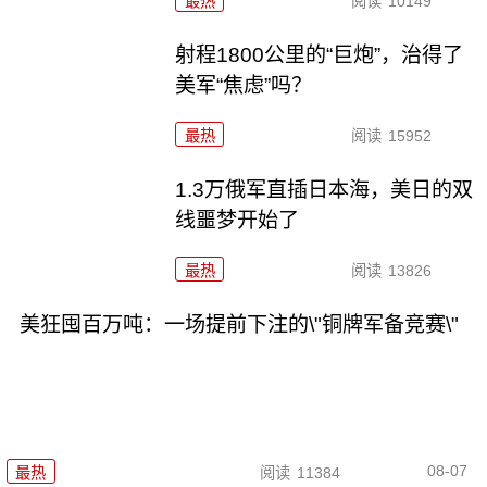
最热
阅读
10149
射程1800公里的“巨炮”，治得了
美军“焦虑”吗？
最热
阅读
15952
1.3万俄军直插日本海，美日的双
线噩梦开始了
最热
阅读
13826
美狂囤百万吨：一场提前下注的\"铜牌军备竞赛\"
08-07
最热
阅读
11384