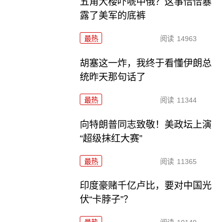
五角大楼吓唬中俄？这事恰恰暴
露了美军的底裤
最热
阅读
14963
胡塞这一炸，我终于看懂伊朗总
统昨天那句话了
最热
阅读
11344
向特朗普同志致敬！美政坛上演
“超级抹红大赛”
最热
阅读
11365
印度豪赌千亿卢比，要对中国光
伏“卡脖子”？