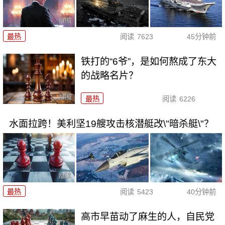
最热
阅读
7623
45分钟前
铁打的“6爷”，是如何熬成了东大
的战略名片？
最热
阅读
6226
水面拉跨！美利坚19艘攻击核潜艇改\"暗杀艇\"？
最热
阅读
5423
40分钟前
高市早苗动了麻生的人，自民党