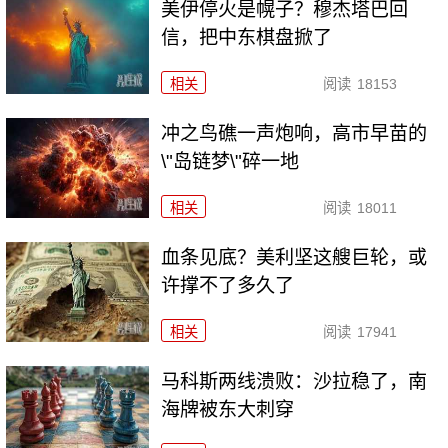
美伊停火是幌子？穆杰塔巴回
信，把中东棋盘掀了
相关
阅读
18153
冲之鸟礁一声炮响，高市早苗的
\"岛链梦\"碎一地
相关
阅读
18011
血条见底？美利坚这艘巨轮，或
许撑不了多久了
相关
阅读
17941
马科斯两线溃败：沙拉稳了，南
海牌被东大刺穿