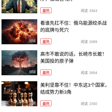
最热
阅读
3363
看谁先扛不住：俄乌能源绞杀战
的底牌与死穴
最热
阅读
2089
高市不敢说的话，长崎市长敢！
美国投的原子弹
最热
阅读
2804
美利坚靠不住！中东这3个国家，
结成势力新3角
最热
阅读
2350