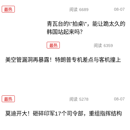
08-07
最热
阅读
6689
青瓦台的\"拍桌\"，能让跪太久的
韩国站起来吗？
最热
阅读
6359
美空管漏洞再暴露！特朗普专机差点与客机撞上
08-07
最热
阅读
5278
莫迪开大！砸碎印军17个司令部，重组指挥结构