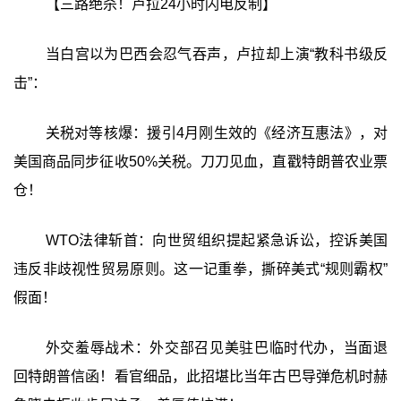
【三路绝杀！卢拉24小时闪电反制】
当白宫以为巴西会忍气吞声，卢拉却上演“教科书级反
击”：
关税对等核爆：援引4月刚生效的《经济互惠法》，对
美国商品同步征收50%关税。刀刀见血，直戳特朗普农业票
仓！
WTO法律斩首：向世贸组织提起紧急诉讼，控诉美国
违反非歧视性贸易原则。这一记重拳，撕碎美式“规则霸权”
假面！
外交羞辱战术：外交部召见美驻巴临时代办，当面退
回特朗普信函！看官细品，此招堪比当年古巴导弹危机时赫