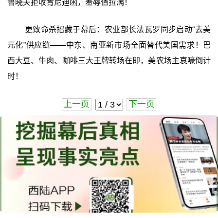
鲁晓夫拒收肯尼迪函，羞辱值拉满！
更致命杀招藏于幕后：农业部长法瓦罗同步启动“去美
元化”供应链——中东、南亚新市场全面替代美国需求！巴
西大豆、牛肉、咖啡三大王牌转场在即，美农场主哀嚎倒计
时！
上一页
下一页