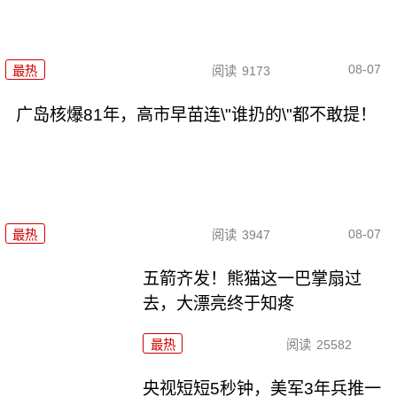
08-07
最热
阅读
9173
广岛核爆81年，高市早苗连\"谁扔的\"都不敢提！
08-07
最热
阅读
3947
五箭齐发！熊猫这一巴掌扇过
去，大漂亮终于知疼
最热
阅读
25582
央视短短5秒钟，美军3年兵推一