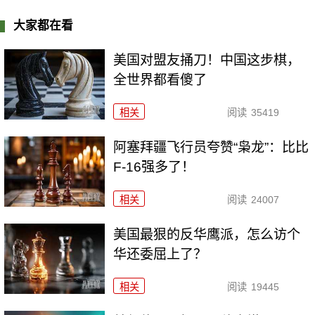
大家都在看
美国对盟友捅刀！中国这步棋，
全世界都看傻了
相关
阅读
35419
阿塞拜疆飞行员夸赞“枭龙”：比比
F-16强多了！
相关
阅读
24007
美国最狠的反华鹰派，怎么访个
华还委屈上了？
相关
阅读
19445