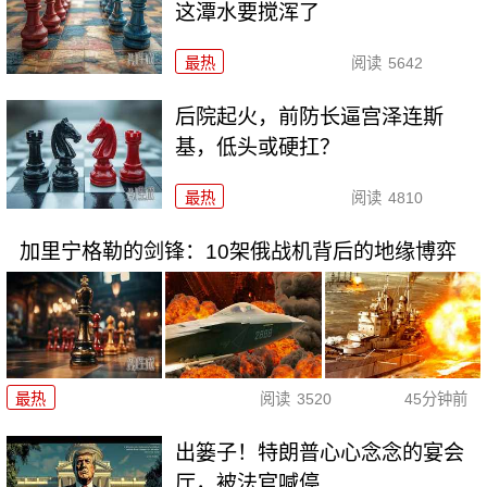
这潭水要搅浑了
最热
阅读
5642
后院起火，前防长逼宫泽连斯
基，低头或硬扛？
最热
阅读
4810
加里宁格勒的剑锋：10架俄战机背后的地缘博弈
最热
阅读
3520
45分钟前
出篓子！特朗普心心念念的宴会
厅，被法官喊停