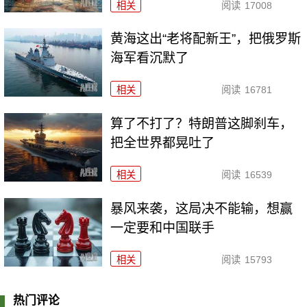
相关
阅读
17008
黄海这出“老将配新王”，把俄罗斯
海军看沉默了
相关
阅读
16781
算了不打了？特朗普这脚刹车，
把全世界都晃吐了
相关
阅读
16539
暴风来袭，这局决不能输，想赢
一定要和中国联手
相关
阅读
15793
热门评论