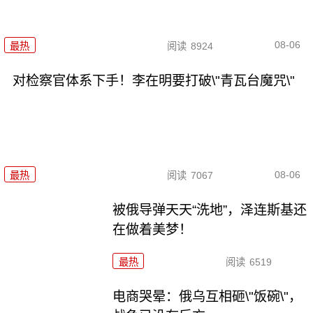
08-06
最热
阅读
8924
对检察官体系下手！李在明要打破\"青瓦台魔咒\"
08-06
最热
阅读
7067
被俄导弹天天“洗地”，泽连斯基还
在做着美梦！
最热
阅读
6519
电商哭晕：俄乌互相砸\"饭碗\"，