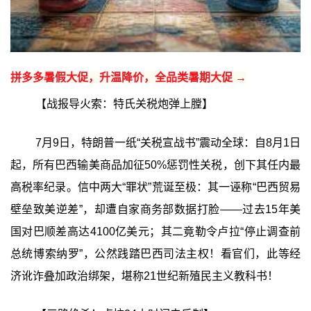
拼多多暑假大促，升温降价，全品类暑期大促 →
【战报导火索：特氏关税炮弹上膛】
7月9日，特朗普一纸“关税宣战书”震动全球：自8月1日
起，所有巴西输美商品加征50%惩罚性关税，创下其任内最
高税率纪录。信中两大“罪状”荒诞至极：其一诬称“巴西贸易
壁垒致美逆差”，却遭自家商务部数据打脸——过去15年美
国对巴顺差高达4100亿美元；其二竟勒令卢拉“停止调查前
总统博索纳罗”，公然践踏巴西司法主权！看官们，此等经
济讹诈叠加政治绑架，堪称21世纪新殖民主义教科书！