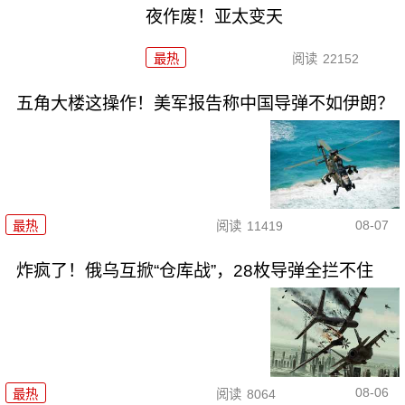
夜作废！亚太变天
最热
阅读
22152
五角大楼这操作！美军报告称中国导弹不如伊朗？
08-07
最热
阅读
11419
炸疯了！俄乌互掀“仓库战”，28枚导弹全拦不住
08-06
最热
阅读
8064