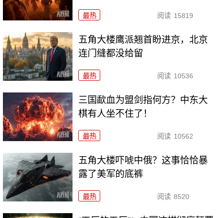
最热
阅读
15819
五角大楼鹰派翘首盼进京，北京
连门缝都没给留
最热
阅读
10536
三国歃血为盟剑指何方？中东大
棋有人坐不住了！
最热
阅读
10562
五角大楼吓唬中俄？这事恰恰暴
露了美军的底裤
最热
阅读
8520