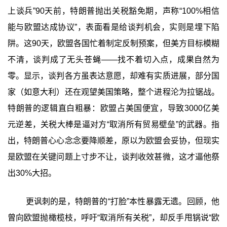
上谈兵”90天前，特朗普抛出关税豁免期，声称“100%相信
能与欧盟达成协议”，表面看是给谈判机会，实则是埋下陷
阱。这90天，欧盟各国忙着制定反制预案，但美方目标模糊
不清，谈判成了无头苍蝇——找不着切入点，成果自然为
零。显示，谈判各方虽表达意愿，却难有实质进展，部分国
家（如意大利）还在观望美国策略，整个进程沦为拉锯战。
特朗普的逻辑直白粗暴：欧盟占美国便宜，导致3000亿美
元逆差，关税大棒是逼对方“取消所有贸易壁垒”的武器。指
出，特朗普心心念念要降顺差，原以为欧盟会妥协，但现实
是欧盟在关键问题上寸步不让，谈判收效甚微，这才逼他祭
出30%大招。
更讽刺的是，特朗普的“打脸”本性暴露无遗。回顾，他
曾向欧盟抛橄榄枝，呼吁“取消所有关税”，却反手甩锅说“欧