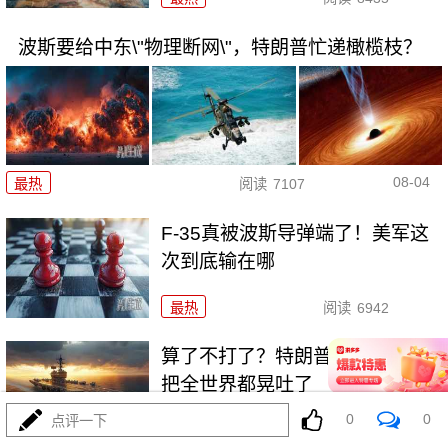
波斯要给中东\"物理断网\"，特朗普忙递橄榄枝？
08-04
最热
阅读
7107
F-35真被波斯导弹端了！美军这
次到底输在哪
最热
阅读
6942
算了不打了？特朗普这脚刹车，
把全世界都晃吐了
0
0
点评一下
最热
阅读
15636