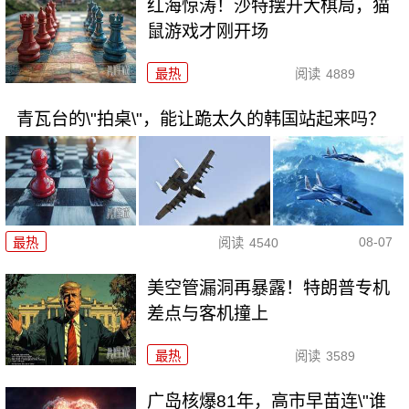
红海惊涛！沙特摆开大棋局，猫
鼠游戏才刚开场
最热
阅读
4889
青瓦台的\"拍桌\"，能让跪太久的韩国站起来吗？
08-07
最热
阅读
4540
美空管漏洞再暴露！特朗普专机
差点与客机撞上
最热
阅读
3589
广岛核爆81年，高市早苗连\"谁