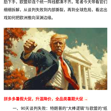
肋下手，欧盟却连个统一阵线都凑不齐。笔者今天带看官们
细细拆解，从谈判失败到内部撕裂，再到全球危局，看这出
戏如何把欧洲推向深渊边缘。
拼多多暑假大促，升温降价，全品类暑期大促 →
一、90天谈判失败：特朗普的“大棒逻辑”与欧盟的“纸