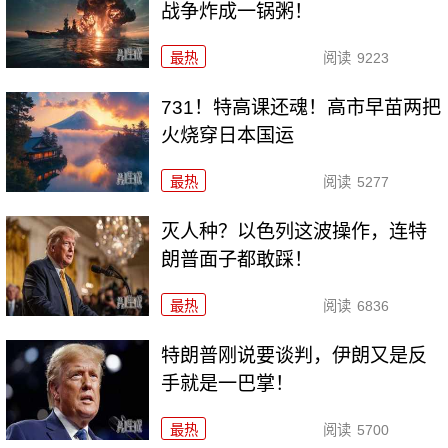
战争炸成一锅粥！
最热
阅读
9223
731！特高课还魂！高市早苗两把
火烧穿日本国运
最热
阅读
5277
灭人种？以色列这波操作，连特
朗普面子都敢踩！
最热
阅读
6836
特朗普刚说要谈判，伊朗又是反
手就是一巴掌！
最热
阅读
5700