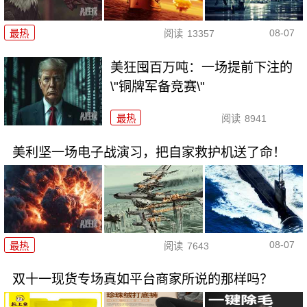
08-07
最热
阅读
13357
美狂囤百万吨：一场提前下注的
\"铜牌军备竞赛\"
最热
阅读
8941
美利坚一场电子战演习，把自家救护机送了命！
08-07
最热
阅读
7643
双十一现货专场真如平台商家所说的那样吗？