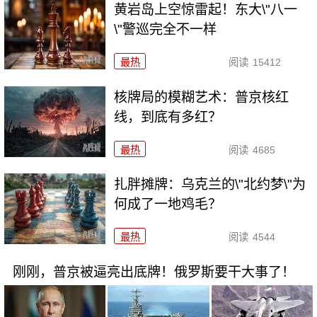
黄岩岛上空惊雷起！东大\"八一
\"警巡完全不一样
最热
阅读
15412
核牌局的模糊艺术：普京核红
线，到底有多红？
最热
阅读
4685
扎胖摊牌：乌克兰的\"北约梦\"为
何成了一地鸡毛？
最热
阅读
4544
刚刚，普京被逼亮出底牌！俄罗斯要干大事了！