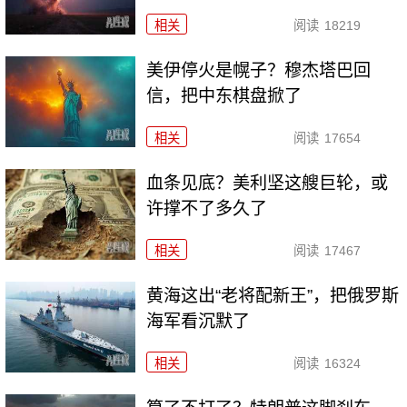
相关
阅读
18219
美伊停火是幌子？穆杰塔巴回
信，把中东棋盘掀了
相关
阅读
17654
血条见底？美利坚这艘巨轮，或
许撑不了多久了
相关
阅读
17467
黄海这出“老将配新王”，把俄罗斯
海军看沉默了
相关
阅读
16324