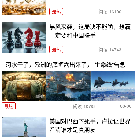
最热
阅读
16196
暴风来袭，这局决不能输，想赢
一定要和中国联手
最热
阅读
14743
河水干了，欧洲的底裤露出来了，“生命线”告急
08-06
最热
阅读
10793
美国对巴西下死手，卢拉让世界
看清谁才是真朋友