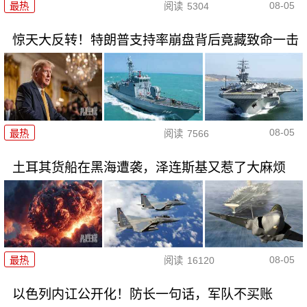
08-05
最热
阅读
5304
惊天大反转！特朗普支持率崩盘背后竟藏致命一击
08-05
最热
阅读
7566
土耳其货船在黑海遭袭，泽连斯基又惹了大麻烦
08-05
最热
阅读
16120
以色列内讧公开化！防长一句话，军队不买账