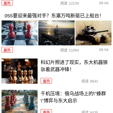
08-04
最热
阅读
12234
055要迎来最强对手？东瀛万吨新驱已上船台！
08-04
最热
阅读
11064
科幻片照进了现实，东大机器狼
驮着武器冲锋！
最热
阅读
8642
千机压境：俄乌战场上的\"蜂群
\"博弈与东大启示
最热
阅读
8435