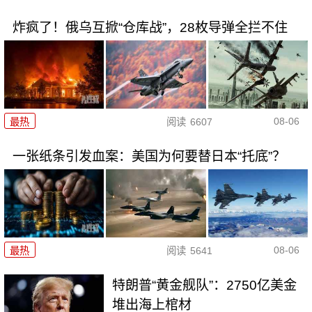
炸疯了！俄乌互掀“仓库战”，28枚导弹全拦不住
08-06
最热
阅读
6607
一张纸条引发血案：美国为何要替日本“托底”？
08-06
最热
阅读
5641
特朗普“黄金舰队”：2750亿美金
堆出海上棺材