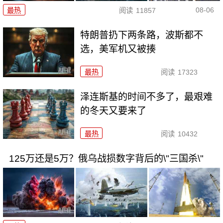
08-06
最热
阅读
11857
特朗普扔下两条路，波斯都不
选，美军机又被揍
最热
阅读
17323
泽连斯基的时间不多了，最艰难
的冬天又要来了
最热
阅读
10432
125万还是5万？俄乌战损数字背后的\"三国杀\"