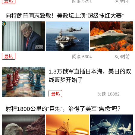
最热
阅读
5251
3小时前
向特朗普同志致敬！美政坛上演“超级抹红大赛”
最热
阅读
6304
3小时前
1.3万俄军直插日本海，美日的双
线噩梦开始了
最热
阅读
10882
射程1800公里的“巨炮”，治得了美军“焦虑”吗？