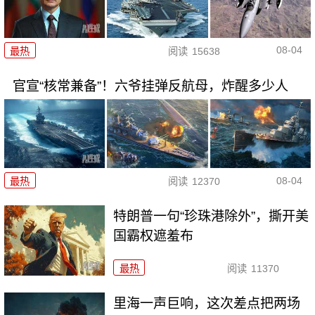
08-04
最热
阅读
15638
官宣“核常兼备”！六爷挂弹反航母，炸醒多少人
08-04
最热
阅读
12370
特朗普一句“珍珠港除外”，撕开美
国霸权遮羞布
最热
阅读
11370
里海一声巨响，这次差点把两场