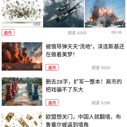
08-06
最热
阅读
6243
被俄导弹天天“洗地”，泽连斯基还
在做着美梦！
最热
阅读
5533
删去28字，扩军一整本！高市的
把戏骗不了东大
最热
阅读
5296
欧盟想关门，中国人就翻墙，布
鲁塞尔被逼到墙角