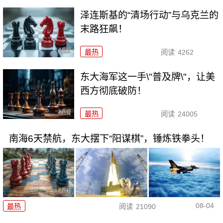
泽连斯基的“清场行动”与乌克兰的
末路狂飙！
最热
阅读
4262
东大海军这一手\"普及牌\"，让美
西方彻底破防！
最热
阅读
24005
南海6天禁航，东大摆下“阳谋棋”，锤炼铁拳头！
08-04
最热
阅读
21090