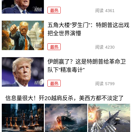
最热
阅读
4361
五角大楼“罗生门”：特朗普这出戏
把全世界演懵
最热
阅读
4230
伊朗赢了？这是特朗普给革命卫
队下“精准毒计”
最热
阅读
5799
信息量很大！歼20越肩反杀，美西方都不淡定了