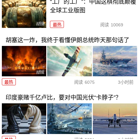
“工厂的工厂”：中国这棋彻底颠覆
全球工业版图
最热
阅读
10069
胡塞这一炸，我终于看懂伊朗总统昨天那句话了
最热
阅读
6075
3小时前
印度豪赌千亿卢比，要对中国光伏“卡脖子”？