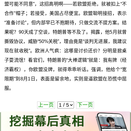
盟可能不同意”，这招高明啊——若欧盟拒绝，就被扣上“不
合作”帽子；若接受，美国占尽便宜。欧盟聪明接招，表示
“准备讨论”，但内部早已不抱期待，只做交流不提方案。结
果呢？90天成了空谈，特朗普等不及了。揭露，他5月就曾
撕毁协议，威胁“50%关税”，理由竟是“谈判无进展，我建议
现在就收税”。欧洲人气疯：这哪是讨价还价？分明是掀桌
子耍流氓！看官们，特朗普的“大棒逻辑”就是：我有牌（经
济霸权），你欧盟没牌，就得乖乖听话。强调，他给个“宽
限期”到8月1日，表面是留余地，实则是逼欧盟在恐慌中屈
服。
上一页
下一页