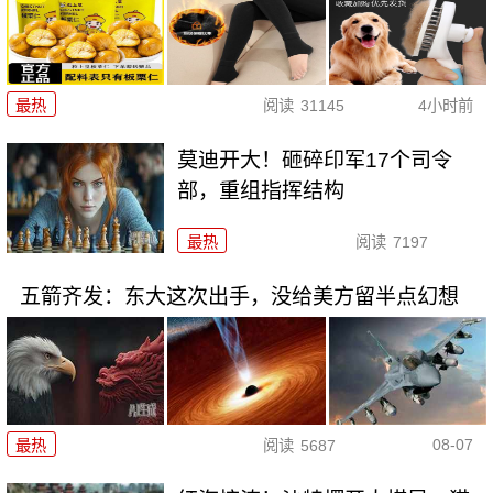
最热
阅读
31145
4小时前
莫迪开大！砸碎印军17个司令
部，重组指挥结构
最热
阅读
7197
五箭齐发：东大这次出手，没给美方留半点幻想
08-07
最热
阅读
5687