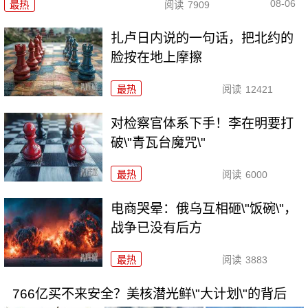
08-06
最热
阅读
7909
扎卢日内说的一句话，把北约的
脸按在地上摩擦
最热
阅读
12421
对检察官体系下手！李在明要打
破\"青瓦台魔咒\"
最热
阅读
6000
电商哭晕：俄乌互相砸\"饭碗\"，
战争已没有后方
最热
阅读
3883
766亿买不来安全？美核潜光鲜\"大计划\"的背后