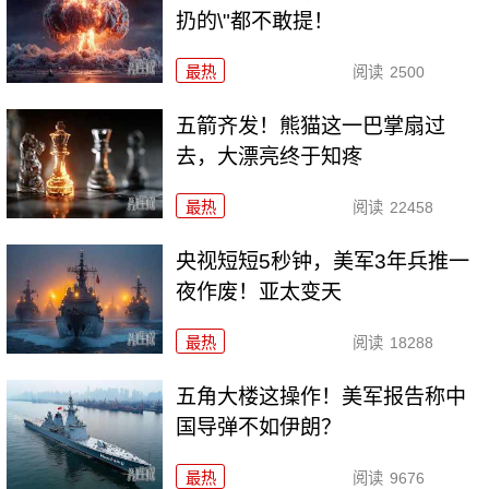
扔的\"都不敢提！
最热
阅读
2500
五箭齐发！熊猫这一巴掌扇过
去，大漂亮终于知疼
最热
阅读
22458
央视短短5秒钟，美军3年兵推一
夜作废！亚太变天
最热
阅读
18288
五角大楼这操作！美军报告称中
国导弹不如伊朗？
最热
阅读
9676