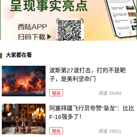
大家都在看
波斯第27波打击，打的不是靶
子，是美利坚命门
相关
阅读
25493
阿塞拜疆飞行员夸赞“枭龙”：比比
F-16强多了！
相关
阅读
23521