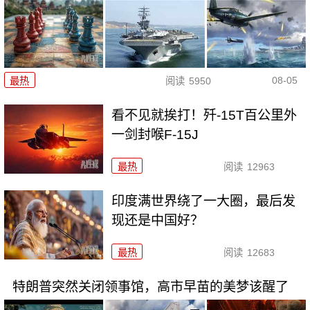
08-05
最热
阅读
5950
看不见就挨打！歼-15T百公里外
一剑封喉F-15J
最热
阅读
12963
印度满世界绕了一大圈，最后发
现还是中国好？
最热
阅读
12683
特朗普突然关闭领事馆，高市早苗的美梦该醒了