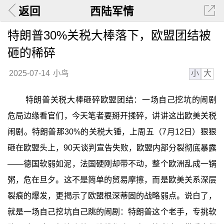
返回
西陆军情
特朗普30%关税大棒落下，欧盟团结被
砸的稀碎
小
大
2025-07-14
小鸟
特朗普关税大棒砸碎欧盟团结：一场自己挖坑的闹剧
危局边缘看官们，今天笔者要掰开揉碎，讲讲这出欧美关税
闹剧。特朗普那30%的关税大锤，上周五（7月12日）狠狠
砸在欧盟头上，90天谈判宣告失败，欧盟内部分裂彻底暴露
——德国软弱如泥，法国硬刚却带不动，整个欧洲乱成一锅
粥，危在旦夕。这不是简单的贸易摩擦，而是欧美关系深层
裂痕的爆发，更揭示了欧盟根深蒂固的战略弱点。说白了，
就是一场自己挖坑自己跳的闹剧：特朗普这个老手，专挑软