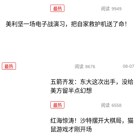
最热
阅读
9949
美利坚一场电子战演习，把自家救护机送了命！
08-07
最热
阅读
8676
五箭齐发：东大这次出手，没给
美方留半点幻想
最热
阅读
6558
红海惊涛！沙特摆开大棋局，猫
鼠游戏才刚开场