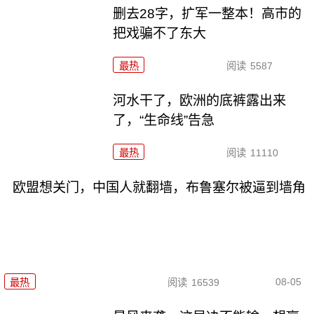
删去28字，扩军一整本！高市的
把戏骗不了东大
最热
阅读
5587
河水干了，欧洲的底裤露出来
了，“生命线”告急
最热
阅读
11110
欧盟想关门，中国人就翻墙，布鲁塞尔被逼到墙角
08-05
最热
阅读
16539