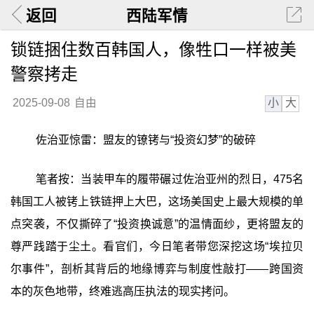
返回
西陆军情
锁链捆住数百韩国人，像牲口一样被美
警察拷走
小
大
2025-09-08
自由
佐治亚惊雷：盟友的镣铐与“投资幻梦”的破碎
笔者按：当装甲车的履带碾过佐治亚州的烈日，475名
韩国工人被铐上铁链押上大巴，这场美国史上最大规模的单
点突袭，不仅撕碎了“投资换诚意”的温情面纱，更将盟友的
尊严践踏于尘土。看官们，今日笔者带您深挖这场“埃拉贝
尔事件”，剖析其背后的地缘博弈与制度性敲打——跨国资
本的灰色地带，终难逃高压执法的现实拷问。