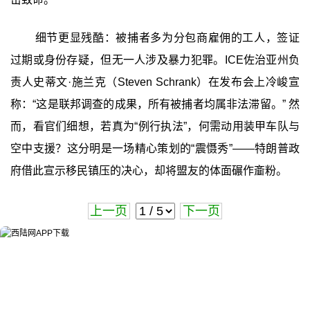
细节更显残酷：被捕者多为分包商雇佣的工人，签证
过期或身份存疑，但无一人涉及暴力犯罪。ICE佐治亚州负
责人史蒂文·施兰克（Steven Schrank）在发布会上冷峻宣
称：“这是联邦调查的成果，所有被捕者均属非法滞留。” 然
而，看官们细想，若真为“例行执法”，何需动用装甲车队与
空中支援？这分明是一场精心策划的“震慑秀”——特朗普政
府借此宣示移民镇压的决心，却将盟友的体面碾作齑粉。
上一页
下一页