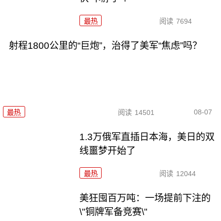
最热
阅读
7694
射程1800公里的“巨炮”，治得了美军“焦虑”吗？
08-07
最热
阅读
14501
1.3万俄军直插日本海，美日的双
线噩梦开始了
最热
阅读
12044
美狂囤百万吨：一场提前下注的
\"铜牌军备竞赛\"