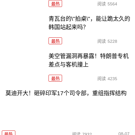
最热
阅读
5564
青瓦台的\"拍桌\"，能让跪太久的
韩国站起来吗？
最热
阅读
5228
美空管漏洞再暴露！特朗普专机
差点与客机撞上
最热
阅读
4235
莫迪开大！砸碎印军17个司令部，重组指挥结构
08-07
最热
阅读
7932