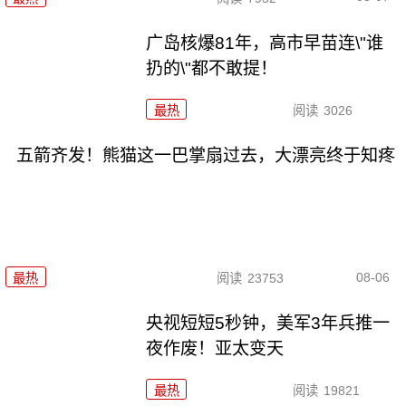
广岛核爆81年，高市早苗连\"谁
扔的\"都不敢提！
最热
阅读
3026
五箭齐发！熊猫这一巴掌扇过去，大漂亮终于知疼
08-06
最热
阅读
23753
央视短短5秒钟，美军3年兵推一
夜作废！亚太变天
最热
阅读
19821