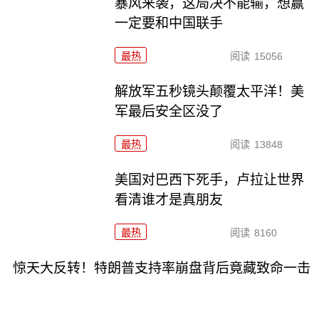
暴风来袭，这局决不能输，想赢
一定要和中国联手
最热
阅读
15056
解放军五秒镜头颠覆太平洋！美
军最后安全区没了
最热
阅读
13848
美国对巴西下死手，卢拉让世界
看清谁才是真朋友
最热
阅读
8160
惊天大反转！特朗普支持率崩盘背后竟藏致命一击