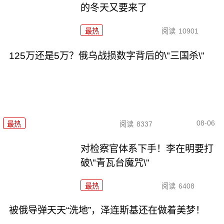
的冬天又要来了
最热
阅读
10901
125万还是5万？俄乌战损数字背后的\"三国杀\"
08-06
最热
阅读
8337
对检察官体系下手！李在明要打
破\"青瓦台魔咒\"
最热
阅读
6408
被俄导弹天天“洗地”，泽连斯基还在做着美梦！