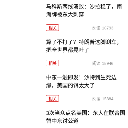
马科斯两线溃败：沙拉稳了，南
海牌被东大刺穿
相关
阅读
16793
算了不打了？特朗普这脚刹车，
把全世界都晃吐了
相关
阅读
15946
中东一触即发！沙特到生死边
缘，美国的饵太大了
相关
阅读
15384
3次当众点名美国：东大在联合国
替中东讨公道