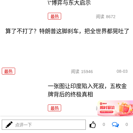
\"博弈与东大启示
最热
阅读
8672
算了不打了？特朗普这脚刹车，把全世界都晃吐了
08-03
最热
阅读
15946
一张图让印度陷入死寂，五枚金
牌背后的终极真相
最热
阅读
11064
美国踏进3个大坑把自己埋了！恐
0
0
点评一下
怕一个都爬不出