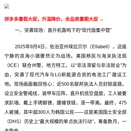
拼多多暑假大促，升温降价，全品类暑期大促 →
一、突袭现场：直升机轰鸣下的“现代版集中营”
2025年9月4日，佐治亚州埃拉贝尔（Ellabell），这座
宁静的滨海小镇骤然沦为战场。美国移民与海关执法局
（ICE）联合州警、地方特工，以“非法滞留与非法就业”为
由，突袭了现代汽车与LG新能源合资的电池工厂建设工
地。现场画面触目惊心：近500名联邦执法人员封锁道路，
设立安全警戒线，装甲车压阵，直升机低空盘旋，工人被要
求趴墙、戴上手铐脚镣，腰缠铁链，逐一带离。最终，475
人被捕，其中超300人为韩国公民——这是美国国土安全部
（DHS）历史上“最大规模的单点执法行动”，筹备数月，一
击致命。