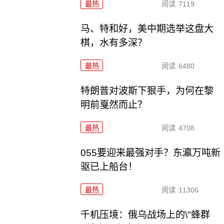
最热
阅读
7119
马、特和好，美中期选举这盘大
棋，水有多深？
最热
阅读
6480
特朗普对波斯下狠手，为何在黎
明前戛然而止？
最热
阅读
4708
055要迎来最强对手？东瀛万吨新
驱已上船台！
最热
阅读
11306
千机压境：俄乌战场上的\"蜂群