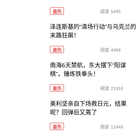
最热
阅读
5495
泽连斯基的“清场行动”与乌克兰的
末路狂飙！
最热
阅读
4468
南海6天禁航，东大摆下“阳谋
棋”，锤炼铁拳头！
最热
阅读
21610
美利坚亲自下场救日元，结果
呢？回弹后又蔫了
最热
阅读
12445