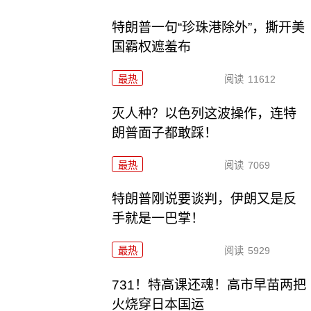
特朗普一句“珍珠港除外”，撕开美
国霸权遮羞布
最热
阅读
11612
灭人种？以色列这波操作，连特
朗普面子都敢踩！
最热
阅读
7069
特朗普刚说要谈判，伊朗又是反
手就是一巴掌！
最热
阅读
5929
731！特高课还魂！高市早苗两把
火烧穿日本国运