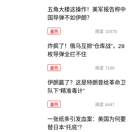
五角大楼这操作！美军报告称中
国导弹不如伊朗？
最热
阅读
10370
炸疯了！俄乌互掀“仓库战”，28
枚导弹全拦不住
最热
阅读
7195
伊朗赢了？这是特朗普给革命卫
队下“精准毒计”
最热
阅读
6447
一张纸条引发血案：美国为何要
替日本“托底”？