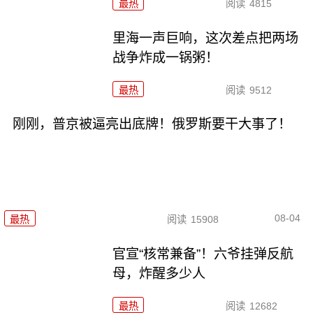
最热
阅读
4815
里海一声巨响，这次差点把两场
战争炸成一锅粥！
最热
阅读
9512
刚刚，普京被逼亮出底牌！俄罗斯要干大事了！
08-04
最热
阅读
15908
官宣“核常兼备”！六爷挂弹反航
母，炸醒多少人
最热
阅读
12682