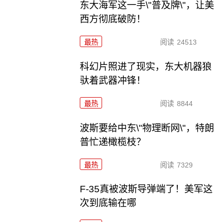
东大海军这一手\"普及牌\"，让美
西方彻底破防！
最热
阅读
24513
科幻片照进了现实，东大机器狼
驮着武器冲锋！
最热
阅读
8844
波斯要给中东\"物理断网\"，特朗
普忙递橄榄枝？
最热
阅读
7329
F-35真被波斯导弹端了！美军这
次到底输在哪