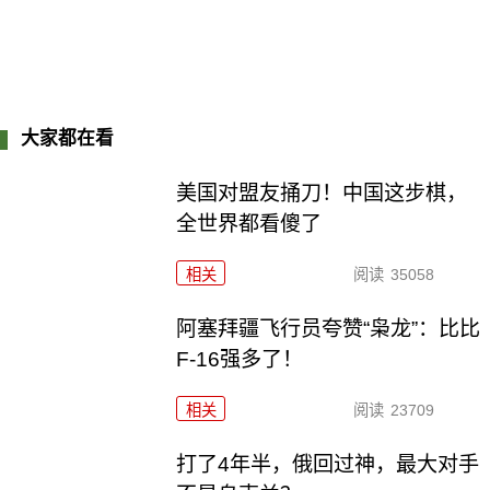
大家都在看
美国对盟友捅刀！中国这步棋，
全世界都看傻了
相关
阅读
35058
阿塞拜疆飞行员夸赞“枭龙”：比比
F-16强多了！
相关
阅读
23709
打了4年半，俄回过神，最大对手