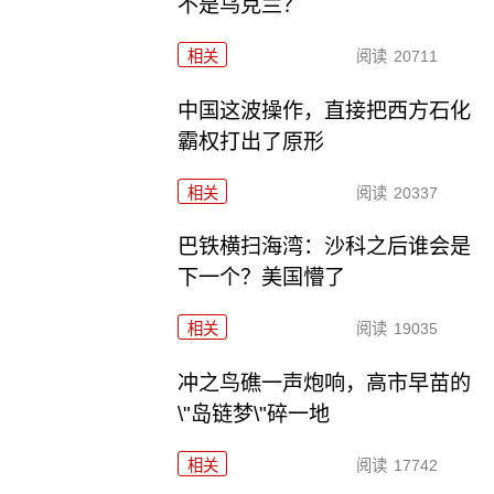
不是乌克兰？
相关
阅读
20711
中国这波操作，直接把西方石化
霸权打出了原形
相关
阅读
20337
巴铁横扫海湾：沙科之后谁会是
下一个？美国懵了
相关
阅读
19035
冲之鸟礁一声炮响，高市早苗的
\"岛链梦\"碎一地
相关
阅读
17742