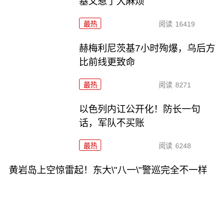
基又惹了大麻烦
最热
阅读
16419
赫梅利尼茨基7小时殉爆，乌后方
比前线更致命
最热
阅读
8271
以色列内讧公开化！防长一句
话，军队不买账
最热
阅读
6248
黄岩岛上空惊雷起！东大\"八一\"警巡完全不一样