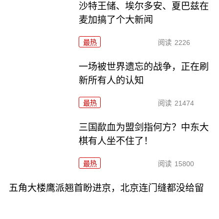
沙特王储、埃尔多安、夏巴兹在
麦加搞了个大新闻
最热
阅读
2226
一场被世界遗忘的战争，正在刷
新所有人的认知
最热
阅读
21474
三国歃血为盟剑指何方？中东大
棋有人坐不住了！
最热
阅读
15800
五角大楼鹰派翘首盼进京，北京连门缝都没给留