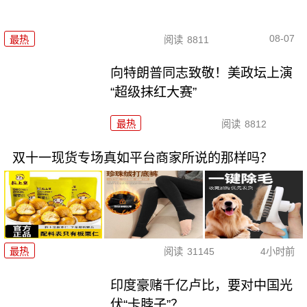
08-07
最热
阅读
8811
向特朗普同志致敬！美政坛上演
“超级抹红大赛”
最热
阅读
8812
双十一现货专场真如平台商家所说的那样吗？
最热
阅读
31145
4小时前
印度豪赌千亿卢比，要对中国光
伏“卡脖子”？