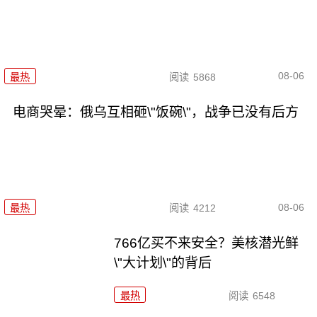
08-06
最热
阅读
5868
电商哭晕：俄乌互相砸\"饭碗\"，战争已没有后方
08-06
最热
阅读
4212
766亿买不来安全？美核潜光鲜
\"大计划\"的背后
最热
阅读
6548