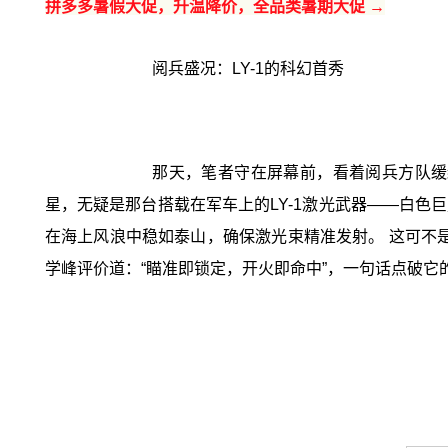
拼多多暑假大促，升温降价，全品类暑期大促 →
阅兵盛况：LY-1的科幻首秀
那天，笔者守在屏幕前，看着阅兵方队缓
星，无疑是那台搭载在军车上的LY-1激光武器——白色
在海上风浪中稳如泰山，确保激光束精准发射。 这可不
学峰评价道：“瞄准即锁定，开火即命中”，一句话点破它