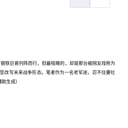
艘艘钢铁巨兽列阵而行，但最吸睛的，却是那台被网友戏称为
，甚至改写未来战争形态。笔者作为一名老军迷，忍不住要吐
辅助生成）