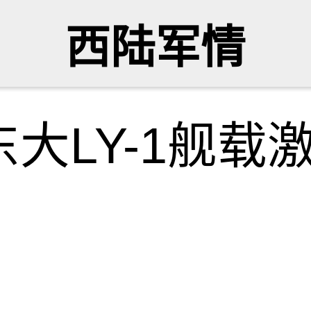
西陆军情
大LY-1舰载