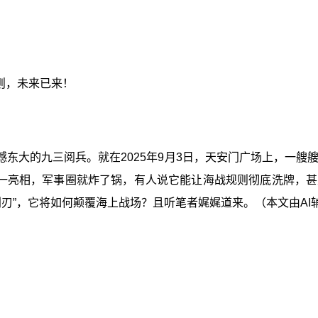
规则，未来已来！
东大的九三阅兵。就在2025年9月3日，天安门广场上，一
意儿一亮相，军事圈就炸了锅，有人说它能让海战规则彻底洗牌
刃”，它将如何颠覆海上战场？且听笔者娓娓道来。（本文由AI