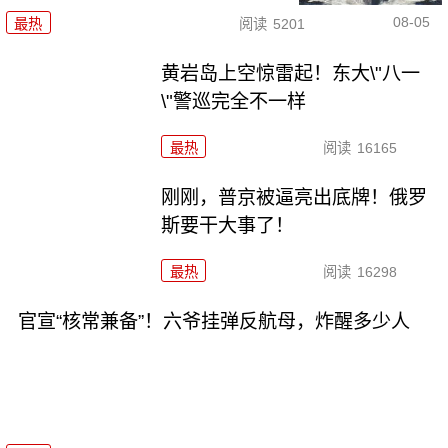
08-05
最热
阅读
5201
黄岩岛上空惊雷起！东大\"八一
\"警巡完全不一样
最热
阅读
16165
刚刚，普京被逼亮出底牌！俄罗
斯要干大事了！
最热
阅读
16298
官宣“核常兼备”！六爷挂弹反航母，炸醒多少人