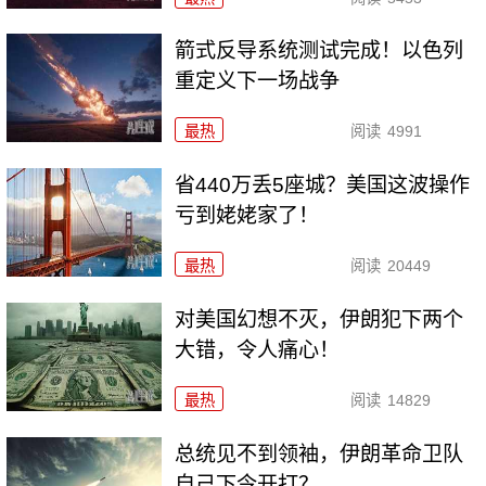
箭式反导系统测试完成！以色列
重定义下一场战争
最热
阅读
4991
省440万丢5座城？美国这波操作
亏到姥姥家了！
最热
阅读
20449
对美国幻想不灭，伊朗犯下两个
大错，令人痛心！
最热
阅读
14829
总统见不到领袖，伊朗革命卫队
自己下令开打？