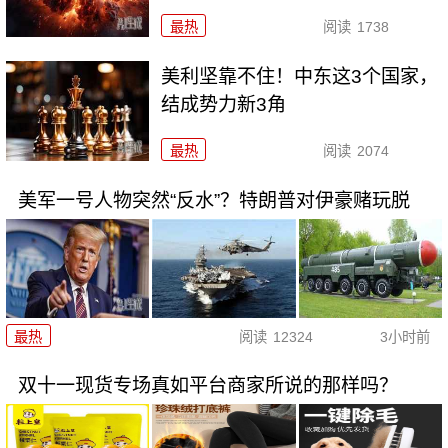
最热
阅读
1738
美利坚靠不住！中东这3个国家，
结成势力新3角
最热
阅读
2074
美军一号人物突然“反水”？特朗普对伊豪赌玩脱
最热
阅读
12324
3小时前
双十一现货专场真如平台商家所说的那样吗？