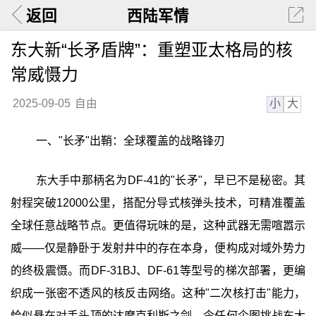
返回
西陆军情
东大新“长矛盾牌”：重塑亚太格局的核
常威慑力
小
大
2025-09-05
自由
一、"长矛"出鞘：全球覆盖的战略锋刃
东大手中那柄名为DF-41的"长矛"，早已不是秘密。其
射程突破12000公里，搭配分导式核弹头技术，可精准覆盖
全球任意战略节点。更值得玩味的是，这种武器无需喧嚣示
威——仅是静卧于发射井中的存在本身，便构成对域外势力
的终极震慑。而DF-31BJ、DF-61等型号的梯次部署，更编
织成一张密不透风的核反击网络。这种"二次核打击"能力，
恰似悬在对手头顶的达摩克利斯之剑，令任何企图挑战东大