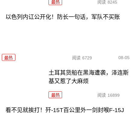
最热
阅读
8245
以色列内讧公开化！防长一句话，军队不买账
08-05
最热
阅读
6729
土耳其货船在黑海遭袭，泽连斯
基又惹了大麻烦
最热
阅读
16899
看不见就挨打！歼-15T百公里外一剑封喉F-15J