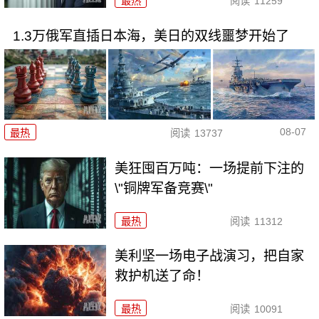
最热
阅读
11259
1.3万俄军直插日本海，美日的双线噩梦开始了
08-07
最热
阅读
13737
美狂囤百万吨：一场提前下注的
\"铜牌军备竞赛\"
最热
阅读
11312
美利坚一场电子战演习，把自家
救护机送了命！
最热
阅读
10091