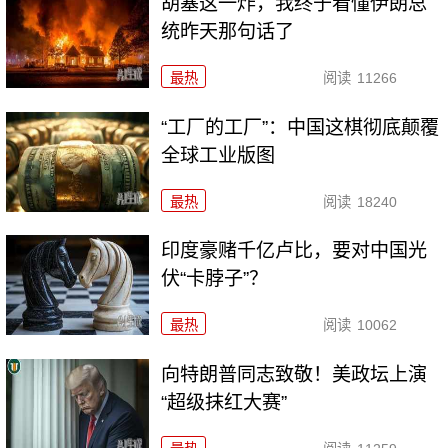
胡塞这一炸，我终于看懂伊朗总
统昨天那句话了
最热
阅读
11266
“工厂的工厂”：中国这棋彻底颠覆
全球工业版图
最热
阅读
18240
印度豪赌千亿卢比，要对中国光
伏“卡脖子”？
最热
阅读
10062
向特朗普同志致敬！美政坛上演
“超级抹红大赛”