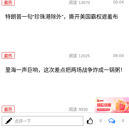
08-04
最热
阅读
13070
特朗普一句“珍珠港除外”，撕开美国霸权遮羞布
08-04
最热
阅读
12025
里海一声巨响，这次差点把两场战争炸成一锅粥！
08-05
最热
阅读
9930
0
0
点评一下
731！特高课还魂！高市早苗两把火烧穿日本国运