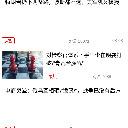
特朗普扔下两条路，波斯都不选，美军机又被揍
08-06
最热
阅读
18971
对检察官体系下手！李在明要打
破\"青瓦台魔咒\"
最热
阅读
7038
电商哭晕：俄乌互相砸\"饭碗\"，战争已没有后方