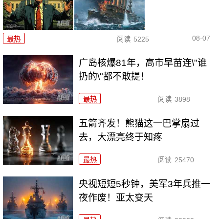
08-07
最热
阅读
5225
广岛核爆81年，高市早苗连\"谁
扔的\"都不敢提！
最热
阅读
3898
五箭齐发！熊猫这一巴掌扇过
去，大漂亮终于知疼
最热
阅读
25470
央视短短5秒钟，美军3年兵推一
夜作废！亚太变天