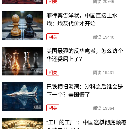
相关
阅读
20946
菲律宾告洋状，中国直接上水
炮：炮灰代价才开始
相关
阅读
19440
美国最狠的反华鹰派，怎么访个
华还委屈上了？
相关
阅读
19431
巴铁横扫海湾：沙科之后谁会是
下一个？美国懵了
相关
阅读
19364
“工厂的工厂”：中国这棋彻底颠覆