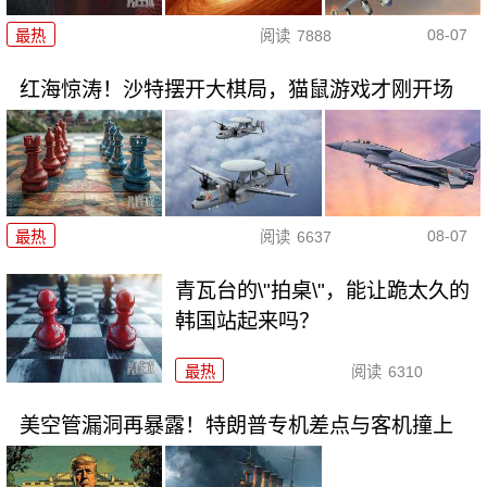
08-07
最热
阅读
7888
红海惊涛！沙特摆开大棋局，猫鼠游戏才刚开场
08-07
最热
阅读
6637
青瓦台的\"拍桌\"，能让跪太久的
韩国站起来吗？
最热
阅读
6310
美空管漏洞再暴露！特朗普专机差点与客机撞上