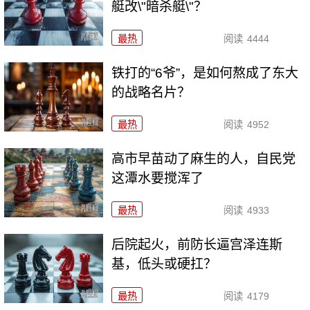
艇改\"暗杀艇\"？
最热
阅读
4444
铁打的“6爷”，是如何熬成了东大
的战略名片？
最热
阅读
4952
高市早苗动了麻生的人，自民党
这潭水要搅浑了
最热
阅读
4933
后院起火，前防长逼宫泽连斯
基，低头或硬扛？
最热
阅读
4179