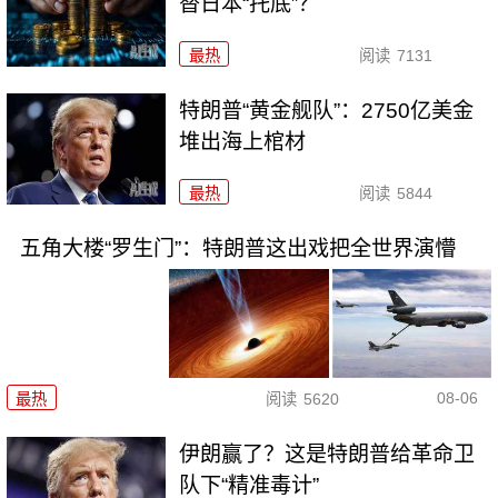
替日本“托底”？
最热
阅读
7131
特朗普“黄金舰队”：2750亿美金
堆出海上棺材
最热
阅读
5844
五角大楼“罗生门”：特朗普这出戏把全世界演懵
08-06
最热
阅读
5620
伊朗赢了？这是特朗普给革命卫
队下“精准毒计”