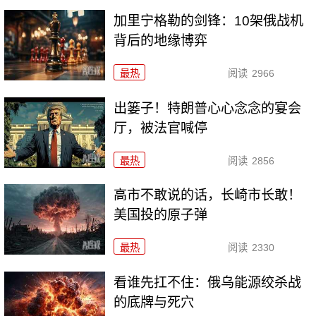
加里宁格勒的剑锋：10架俄战机
背后的地缘博弈
最热
阅读
2966
出篓子！特朗普心心念念的宴会
厅，被法官喊停
最热
阅读
2856
高市不敢说的话，长崎市长敢！
美国投的原子弹
最热
阅读
2330
看谁先扛不住：俄乌能源绞杀战
的底牌与死穴