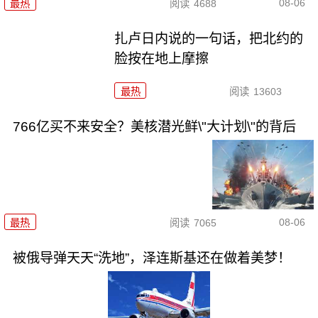
08-06
最热
阅读
4688
扎卢日内说的一句话，把北约的
脸按在地上摩擦
最热
阅读
13603
766亿买不来安全？美核潜光鲜\"大计划\"的背后
08-06
最热
阅读
7065
被俄导弹天天“洗地”，泽连斯基还在做着美梦！