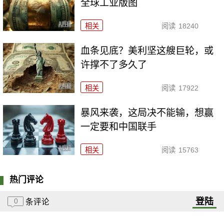
全球工业版图
相关
阅读
18240
血条见底？美利坚这艘巨轮，或
许撑不了多久了
相关
阅读
17922
暴风来袭，这局决不能输，想赢
一定要和中国联手
相关
阅读
15763
热门评论
登陆
0
条评论