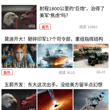
射程1800公里的“巨炮”，治得了
美军“焦虑”吗？
最热
阅读
15882
莫迪开大！砸碎印军17个司令部，重组指挥结构
08-07
最热
阅读
9110
五箭齐发：东大这次出手，没给美方留半点幻想