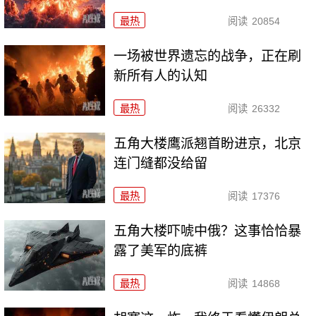
最热
阅读
20854
一场被世界遗忘的战争，正在刷
新所有人的认知
最热
阅读
26332
五角大楼鹰派翘首盼进京，北京
连门缝都没给留
最热
阅读
17376
五角大楼吓唬中俄？这事恰恰暴
露了美军的底裤
最热
阅读
14868