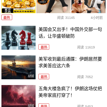
最热
阅读
31145
4小时前
美国会又出手！中国外交部一句
话，让华盛顿破防
最热
阅读
11619
美军收到最后通牒：伊朗居然要
求美答应这六条
最热
阅读
7052
五角大楼急疯了！伊朗这场仗把
美帝家底打穿了！
最热
阅读
5453