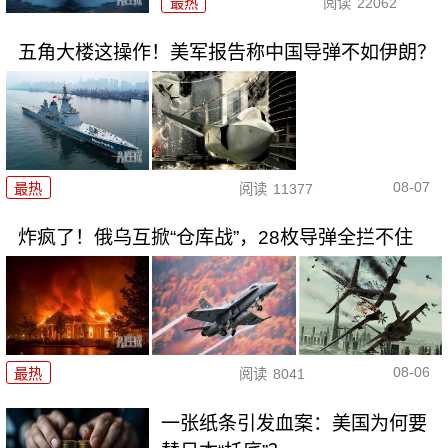
最热
阅读
22062
五角大楼这操作！美军报告称中国导弹不如伊朗？
08-07
最热
阅读
11377
炸疯了！俄乌互掀“仓库战”，28枚导弹全拦不住
08-06
最热
阅读
8041
一张纸条引发血案：美国为何要