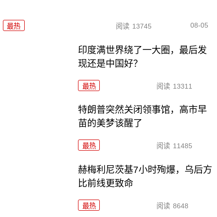
08-05
最热
阅读
13745
印度满世界绕了一大圈，最后发
现还是中国好？
最热
阅读
13311
特朗普突然关闭领事馆，高市早
苗的美梦该醒了
最热
阅读
11485
赫梅利尼茨基7小时殉爆，乌后方
比前线更致命
最热
阅读
8648