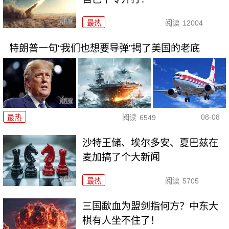
最热
阅读
12004
特朗普一句“我们也想要导弹”揭了美国的老底
08-08
最热
阅读
6549
沙特王储、埃尔多安、夏巴兹在
麦加搞了个大新闻
最热
阅读
5705
三国歃血为盟剑指何方？中东大
棋有人坐不住了！