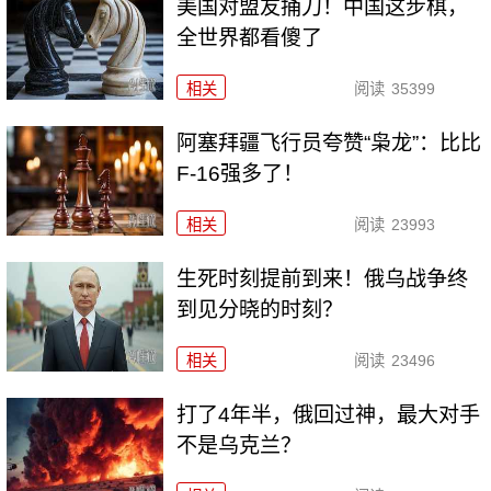
美国对盟友捅刀！中国这步棋，
全世界都看傻了
相关
阅读
35399
阿塞拜疆飞行员夸赞“枭龙”：比比
F-16强多了！
相关
阅读
23993
生死时刻提前到来！俄乌战争终
到见分晓的时刻？
相关
阅读
23496
打了4年半，俄回过神，最大对手
不是乌克兰？