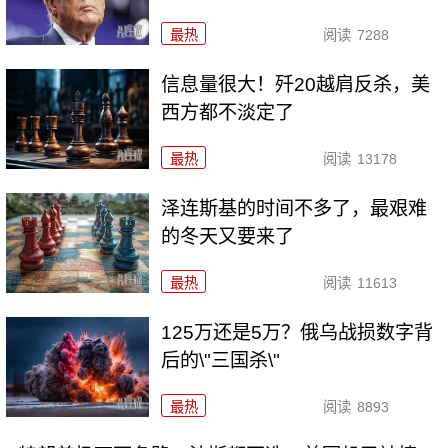
最热
阅读
7288
信息量很大！歼20越肩反杀，美
西方都不淡定了
最热
阅读
13178
泽连斯基的时间不多了，最艰难
的冬天又要来了
最热
阅读
11613
125万还是5万？俄乌战损数字背
后的\"三国杀\"
最热
阅读
8893