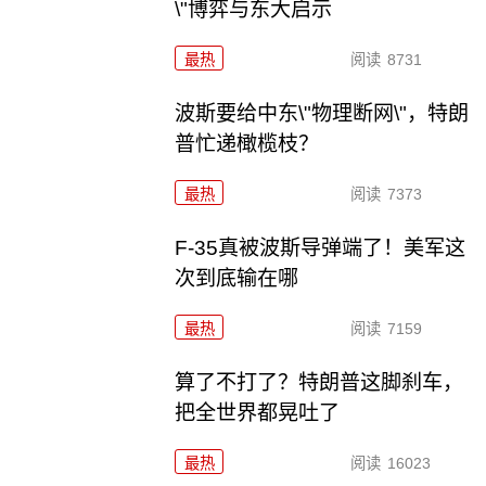
\"博弈与东大启示
最热
阅读
8731
波斯要给中东\"物理断网\"，特朗
普忙递橄榄枝？
最热
阅读
7373
F-35真被波斯导弹端了！美军这
次到底输在哪
最热
阅读
7159
算了不打了？特朗普这脚刹车，
把全世界都晃吐了
最热
阅读
16023