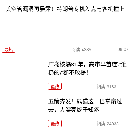
美空管漏洞再暴露！特朗普专机差点与客机撞上
08-07
最热
阅读
4385
广岛核爆81年，高市早苗连\"谁
扔的\"都不敢提！
最热
阅读
3133
五箭齐发！熊猫这一巴掌扇过
去，大漂亮终于知疼
最热
阅读
24033