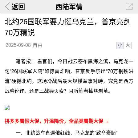
返回
西陆军情
北约26国联军要力挺乌克兰，普京亮剑
70万精锐
小
大
2025-09-08
自由
笔者按： 看官们，今日战云密布黑海之滨，马克龙一
句“26国联军入乌”如惊雷炸响，普京反手祭出“70万钢铁洪
流”硬撼北约。这场冷战后最大规模军事对峙，究竟是西方
战略讹诈，还是三战导火索？且听笔者抽丝剥茧。
拼多多暑假大促，升温降价，全品类暑期大促 →
一、北约战车直逼俄红线，马克龙的“致命豪赌”