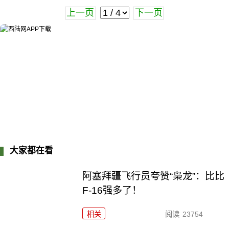
上一页
下一页
大家都在看
阿塞拜疆飞行员夸赞“枭龙”：比比
F-16强多了！
相关
阅读
23754