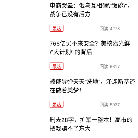
电商哭晕：俄乌互相砸\"饭碗\"，
战争已没有后方
最热
阅读
4278
766亿买不来安全？美核潜光鲜
\"大计划\"的背后
最热
阅读
6617
被俄导弹天天“洗地”，泽连斯基还
在做着美梦！
最热
阅读
5937
删去28字，扩军一整本！高市的
把戏骗不了东大