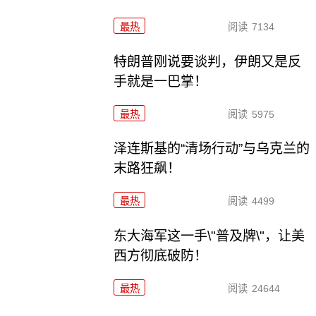
最热
阅读
7134
特朗普刚说要谈判，伊朗又是反
手就是一巴掌！
最热
阅读
5975
泽连斯基的“清场行动”与乌克兰的
末路狂飙！
最热
阅读
4499
东大海军这一手\"普及牌\"，让美
西方彻底破防！
最热
阅读
24644