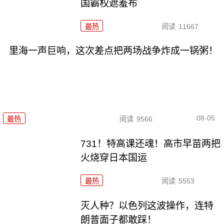
国霸权遮羞布
最热
阅读
11667
里海一声巨响，这次差点把两场战争炸成一锅粥！
08-05
最热
阅读
9566
731！特高课还魂！高市早苗两把
火烧穿日本国运
最热
阅读
5553
灭人种？以色列这波操作，连特
朗普面子都敢踩！