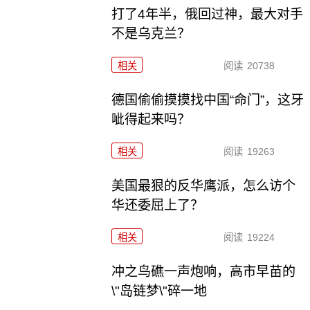
打了4年半，俄回过神，最大对手
不是乌克兰？
相关
阅读
20738
德国偷偷摸摸找中国“命门”，这牙
呲得起来吗？
相关
阅读
19263
美国最狠的反华鹰派，怎么访个
华还委屈上了？
相关
阅读
19224
冲之鸟礁一声炮响，高市早苗的
\"岛链梦\"碎一地