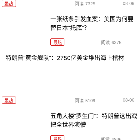
08-06
最热
阅读
7325
一张纸条引发血案：美国为何要
替日本“托底”？
最热
阅读
6375
特朗普“黄金舰队”：2750亿美金堆出海上棺材
08-06
最热
阅读
5109
五角大楼“罗生门”：特朗普这出戏
把全世界演懵
最热
阅读
4936