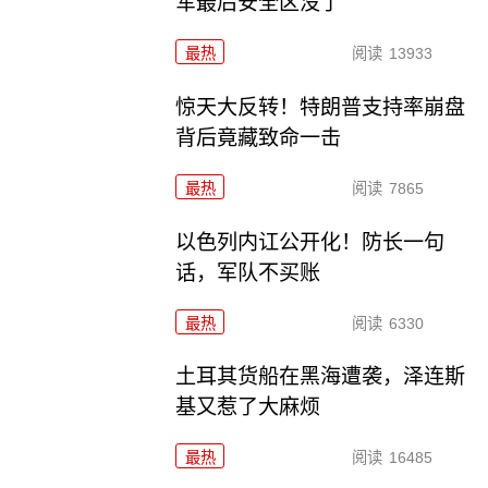
军最后安全区没了
最热
阅读
13933
惊天大反转！特朗普支持率崩盘
背后竟藏致命一击
最热
阅读
7865
以色列内讧公开化！防长一句
话，军队不买账
最热
阅读
6330
土耳其货船在黑海遭袭，泽连斯
基又惹了大麻烦
最热
阅读
16485