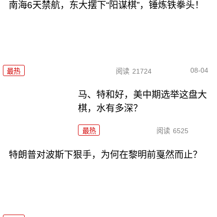
南海6天禁航，东大摆下“阳谋棋”，锤炼铁拳头！
08-04
最热
阅读
21724
马、特和好，美中期选举这盘大
棋，水有多深？
最热
阅读
6525
特朗普对波斯下狠手，为何在黎明前戛然而止？