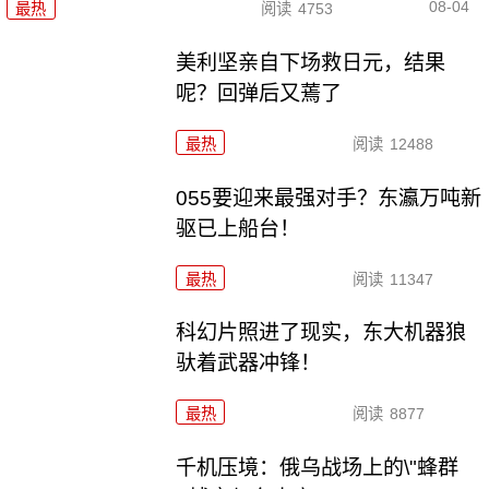
08-04
最热
阅读
4753
美利坚亲自下场救日元，结果
呢？回弹后又蔫了
最热
阅读
12488
055要迎来最强对手？东瀛万吨新
驱已上船台！
最热
阅读
11347
科幻片照进了现实，东大机器狼
驮着武器冲锋！
最热
阅读
8877
千机压境：俄乌战场上的\"蜂群