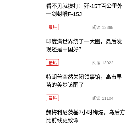
看不见就挨打！歼-15T百公里外
一剑封喉F-15J
最热
阅读
13365
印度满世界绕了一大圈，最后发
现还是中国好？
最热
阅读
13022
特朗普突然关闭领事馆，高市早
苗的美梦该醒了
最热
阅读
11104
赫梅利尼茨基7小时殉爆，乌后方
比前线更致命