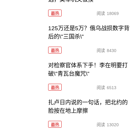
最热
阅读
18069
125万还是5万？俄乌战损数字背
后的\"三国杀\"
最热
阅读
8430
对检察官体系下手！李在明要打
破\"青瓦台魔咒\"
最热
阅读
6513
扎卢日内说的一句话，把北约的
脸按在地上摩擦
最热
阅读
13020