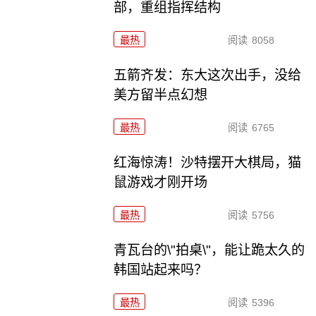
部，重组指挥结构
最热
阅读
8058
五箭齐发：东大这次出手，没给
美方留半点幻想
最热
阅读
6765
红海惊涛！沙特摆开大棋局，猫
鼠游戏才刚开场
最热
阅读
5756
青瓦台的\"拍桌\"，能让跪太久的
韩国站起来吗？
最热
阅读
5396