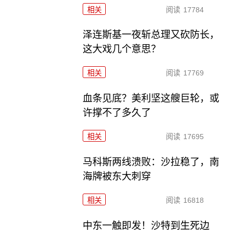
相关
阅读
17784
泽连斯基一夜斩总理又砍防长，
这大戏几个意思？
相关
阅读
17769
血条见底？美利坚这艘巨轮，或
许撑不了多久了
相关
阅读
17695
马科斯两线溃败：沙拉稳了，南
海牌被东大刺穿
相关
阅读
16818
中东一触即发！沙特到生死边