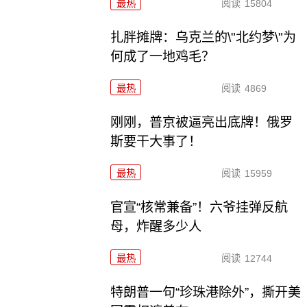
最热
阅读
15804
扎胖摊牌：乌克兰的\"北约梦\"为
何成了一地鸡毛？
最热
阅读
4869
刚刚，普京被逼亮出底牌！俄罗
斯要干大事了！
最热
阅读
15959
官宣“核常兼备”！六爷挂弹反航
母，炸醒多少人
最热
阅读
12744
特朗普一句“珍珠港除外”，撕开美