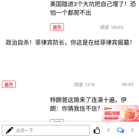
美国踏进3个大坑把自己埋了！恐
怕一个都爬不出
最热
阅读
18163
政治自杀！菲律宾防长，你这是在给菲律宾掘墓！
08-03
最热
阅读
7279
特朗普这狼来了连演十遍，伊
朗：你猜我信不信？
最热
阅读
5561
0
0
点评一下
高市早苗又作妖！特高课卷土重