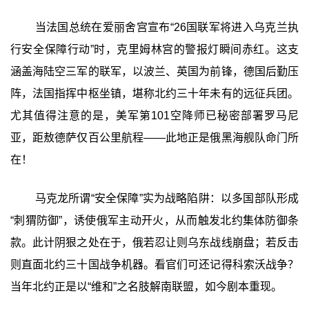
当法国总统在爱丽舍宫宣布“26国联军将进入乌克兰执
行安全保障行动”时，克里姆林宫的警报灯瞬间赤红。这支
涵盖海陆空三军的联军，以波兰、英国为前锋，德国后勤压
阵，法国指挥中枢坐镇，堪称北约三十年未有的远征兵团。
尤其值得注意的是，美军第101空降师已秘密部署罗马尼
亚，距敖德萨仅百公里航程——此地正是俄黑海舰队命门所
在！
马克龙所谓“安全保障”实为战略陷阱：以多国部队形成
“刺猬防御”，诱使俄军主动开火，从而触发北约集体防御条
款。此计阴狠之处在于，俄若忍让则乌东战线崩盘；若反击
则直面北约三十国战争机器。看官们可还记得科索沃战争？
当年北约正是以“维和”之名肢解南联盟，如今剧本重现。