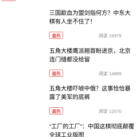
三国歃血为盟剑指何方？中东大
棋有人坐不住了！
最热
阅读
16979
五角大楼鹰派翘首盼进京，北京
连门缝都没给留
最热
阅读
14889
五角大楼吓唬中俄？这事恰恰暴
露了美军的底裤
最热
阅读
12570
“工厂的工厂”：中国这棋彻底颠覆
全球工业版图