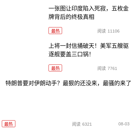
一张图让印度陷入死寂，五枚金
牌背后的终极真相
最热
阅读
11106
上将一封信捅破天！美军五艘驱
逐舰要盖三口锅！
最热
阅读
7761
特朗普要对伊朗动手？最狠的还没来，最骚的来了
08-03
最热
阅读
6321